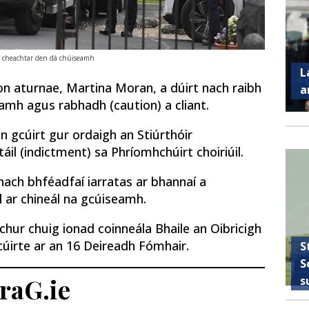
r cheachtar den dá chúiseamh
L
don aturnae, Martina Moran, a dúirt nach raibh
a
seamh agus rabhadh (caution) a cliant.
n gcúirt gur ordaigh an Stiúrthóir
táil (indictment) sa Phríomhchúirt choiriúil.
ach bhféadfaí iarratas ar bhannaí a
 ar chineál na gcúiseamh.
chur chuig ionad coinneála Bhaile an Oibricigh
cúirte ar an 16 Deireadh Fómhair.
S
S
traG.ie
s