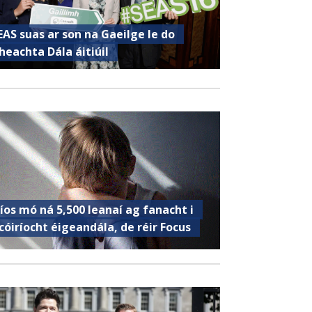
EAS suas ar son na Gaeilge le do
heachta Dála áitiúil
íos mó ná 5,500 leanaí ag fanacht i
cóiríocht éigeandála, de réir Focus