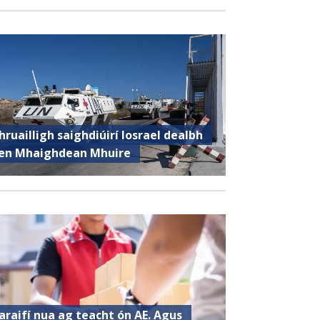
hruailligh saighdiúirí Iosrael dealbh
en Mhaighdean Mhuire
araifí nua ag teacht ón AE. Agus