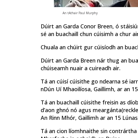
An tAthair Paul Murphy
Dúirt an Garda Conor Breen, ó stáisiún
sé an buachaill chun cúisimh a chur ai
Chuala an chúirt gur cúisíodh an buacha
Dúirt an Garda Breen nár thug an bua
chúiseamh nuair a cuireadh air.
Tá an cúisí cúisithe go ndearna sé ia
nDún Uí Mhaoilíosa, Gaillimh, ar an 1
Tá an buachaill cúisithe freisin as d
d’aon ghnó nó agus meargánta(reckles
An Rinn Mhór, Gaillimh ar an 15 Lúnasa
Tá an cion líomhnaithe sin contrárth