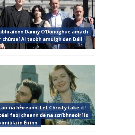
abhraíonn Danny O’Donoghue amach
r chúrsaí AI taobh amuigh den Dáil
tair na hÉireann: Let Christy take it!
céal faoi cheann de na scríbhneoirí is
uimiúla in Éirinn