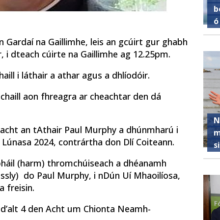
b
ó
 Gardaí na Gaillimhe, leis an gcúirt gur ghabh
r, i dteach cúirte na Gaillimhe ag 12.25pm.
ill i láthair a athar agus a dhlíodóir.
chaill aon fhreagra ar cheachtar den dá
N
rracht an tAthair Paul Murphy a dhúnmharú i
m
5 Lúnasa 2024, contrártha don Dlí Coiteann.
s
íobháil (harm) thromchúiseach a dhéanamh
sly) do Paul Murphy, i nDún Uí Mhaoilíosa,
 freisin.
a d’alt 4 den Acht um Chionta Neamh-