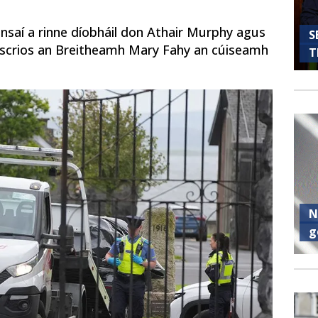
onsaí a rinne díobháil don Athair Murphy agus
S
t, scrios an Breitheamh Mary Fahy an cúiseamh
T
N
g