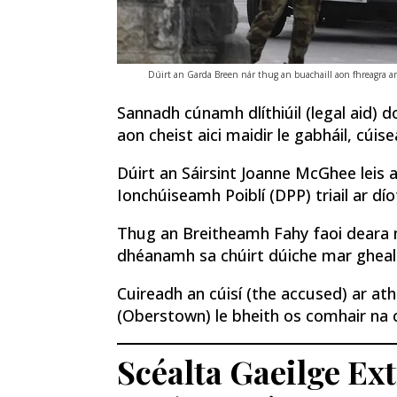
Dúirt an Garda Breen nár thug an buachaill aon fhreagra a
Sannadh cúnamh dlíthiúil (legal aid) 
aon cheist aici maidir le gabháil, cúi
Dúirt an Sáirsint Joanne McGhee leis a
Ionchúiseamh Poiblí (DPP) triail ar dío
Thug an Breitheamh Fahy faoi deara n
dhéanamh sa chúirt dúiche mar gheall
Cuireadh an cúisí (the accused) ar ath
(Oberstown) le bheith os comhair na 
Scéalta Gaeilge Ex