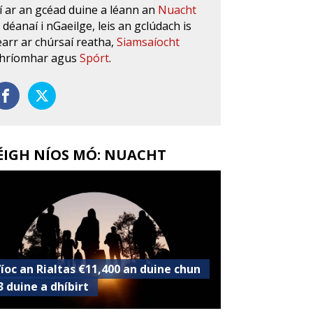
í ar an gcéad duine a léann an
Nuacht
s déanaí i nGaeilge, leis an gclúdach is
earr ar chúrsaí reatha,
Siamsaíocht
hríomhar agus
Spórt
.
ÉIGH NÍOS MÓ: NUACHT
’íoc an Rialtas €11,400 an duine chun
3 duine a dhíbirt