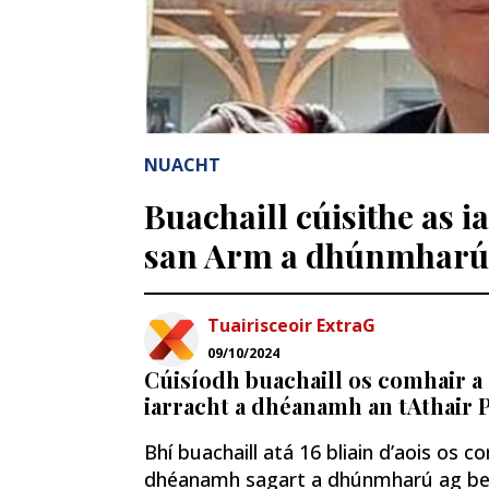
NUACHT
Buachaill cúisithe as 
san Arm a dhúnmharú 
Tuairisceoir ExtraG
09/10/2024
Cúisíodh buachaill os comhair a 
iarracht a dhéanamh an tAthair
Bhí buachaill atá 16 bliain d’aois os c
dhéanamh sagart a dhúnmharú ag beair