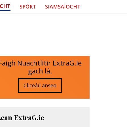
CHT
SPÓRT
SIAMSAÍOCHT
Faigh Nuachtlitir ExtraG.ie
gach lá.
Cliceáil anseo
Lean ExtraG.ie