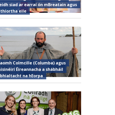
eidh siad ar earraí ón mBreatain agus
 thíortha eile
aomh Colmcille (Columba) agus
isinéirí Éireannacha a shábháil
ibhialtacht na hEorpa