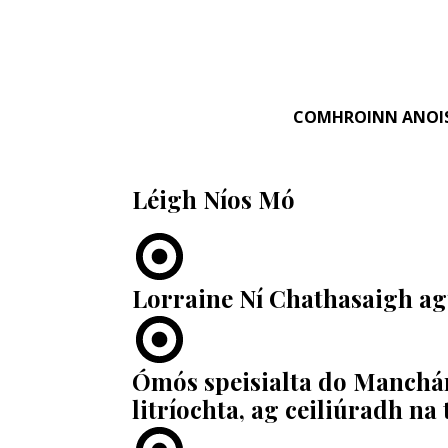
COMHROINN ANOI
Léigh Níos Mó
Lorraine Ní Chathasaigh agu
​Ómós speisialta do Manchán
litríochta, ag ceiliúradh na