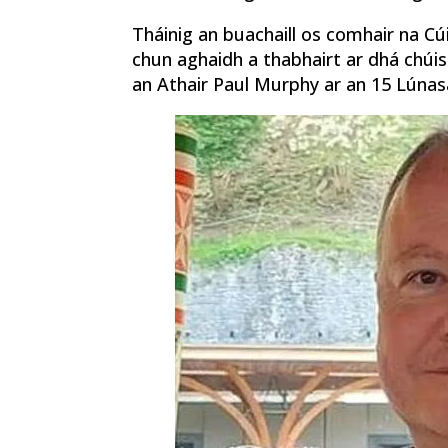
Tháinig an buachaill os comhair na Cú
chun aghaidh a thabhairt ar dhá chúis
an Athair Paul Murphy ar an 15 Lúnas