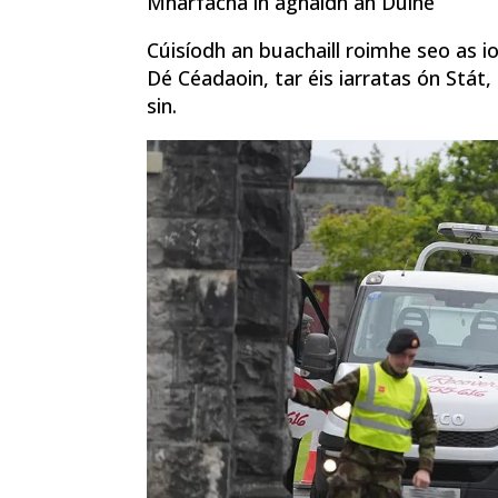
Mharfacha in aghaidh an Duine
Cúisíodh an buachaill roimhe seo as i
Dé Céadaoin, tar éis iarratas ón Stá
sin.