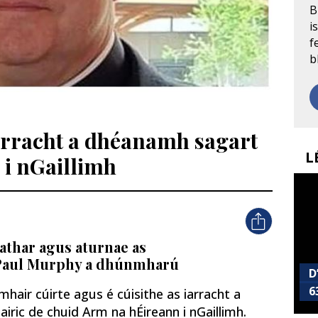
B
i
f
b
iarracht a dhéanamh sagart
L
i nGaillimh
athar agus aturnae as
 Paul Murphy a dhúnmharú
D
6
omhair cúirte agus é cúisithe as iarracht a
ic de chuid Arm na hÉireann i nGaillimh.