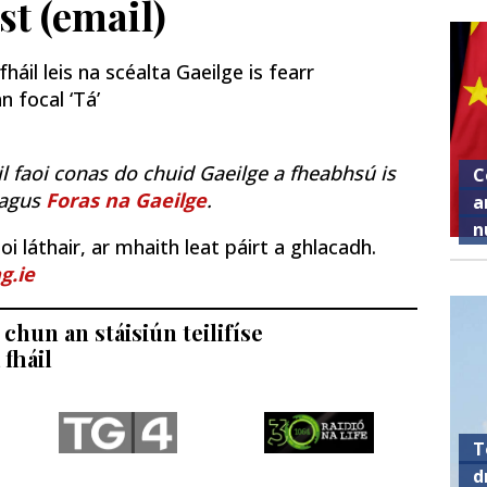
st (email)
áil leis na scéalta Gaeilge is fearr
n focal ‘Tá’
il faoi conas do chuid Gaeilge a fheabhsú is
C
agus
Foras na Gaeilge
.
a
n
i láthair, ar mhaith leat páirt a ghlacadh.
g.ie
chun an stáisiún teilifíse
 fháil
T
d