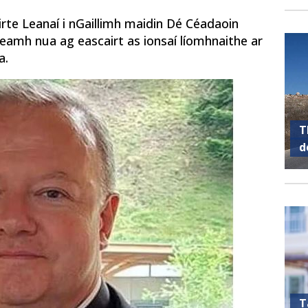
irte Leanaí i nGaillimh maidin Dé Céadaoin
eamh nua ag eascairt as ionsaí líomhnaithe ar
a.
T
d
T