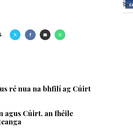
c
S
s ré nua na bhfilí ag Cúirt
 agus Cúirt, an fhéile
 teanga