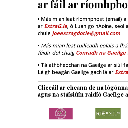
ar fáil ar ríomhpho
• Más mian leat ríomhphost (email) a fh
ar
ExtraG.ie
, ó Luan go hAoine, seol a
chuig
joeextragdotie@gmail.com
•
Más mian leat tuilleadh eolais a fhá
féidir dul chuig
Conradh na Gaeilge
• Tá athbheochan na Gaeilge ar siúl fao
Léigh beagán Gaeilge gach lá ar
Extra
Cliceáil ar cheann de na lógónna 
agus na stáisiúin raidió Gaeilge a