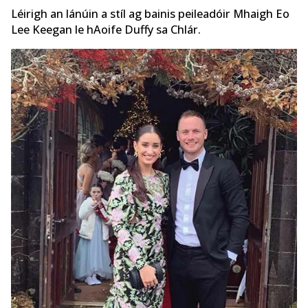
Léirigh an lánúin a stíl ag bainis peileadóir Mhaigh Eo
Lee Keegan le hAoife Duffy sa Chlár.