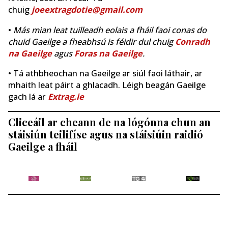
chuig
joeextragdotie@gmail.com
•
Más mian leat tuilleadh eolais a fháil faoi conas do
chuid Gaeilge a fheabhsú is féidir dul chuig
Conradh
na Gaeilge
agus
Foras na Gaeilge
.
• Tá athbheochan na Gaeilge ar siúl faoi láthair, ar
mhaith leat páirt a ghlacadh. Léigh beagán Gaeilge
gach lá ar
Extrag.ie
Cliceáil ar cheann de na lógónna chun an
stáisiún teilifíse agus na stáisiúin raidió
Gaeilge a fháil