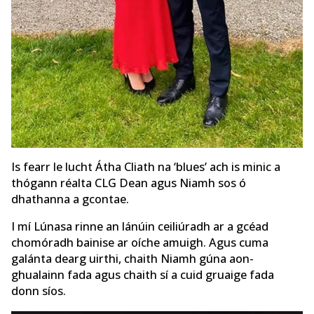
Is fearr le lucht Átha Cliath na ‘blues’ ach is minic a
thógann réalta CLG Dean agus Niamh sos ó
dhathanna a gcontae.
I mí Lúnasa rinne an lánúin ceiliúradh ar a gcéad
chomóradh bainise ar oíche amuigh. Agus cuma
galánta dearg uirthi, chaith Niamh gúna aon-
ghualainn fada agus chaith sí a cuid gruaige fada
donn síos.