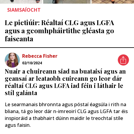
SIAMSAÍOCHT
Le pictiúir: Réaltaí CLG agus LGFA
agus a gcomhpháirtithe gléasta go
faiseanta
Rebecca Fisher
02/10/2024
Nuair a chuireann siad na buataisí agus an
geansaí ar leataobh cuireann go leor dár
réaltaí CLG agus LGFA iad féin i láthair le
stíl galánta
Le searmanais bhronnta agus póstaí éagsúla i rith na
bliana, tá go leor dár n-imreoirí CLG agus LGFA tar éis
inspioráid a thabhairt dúinn maidir le treochtaí stíle
agus faisin.