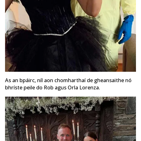
As an bpáirc, níl aon chomharthaí de gheansaithe nó
bhríste peile do Rob agus Orla Lorenza.