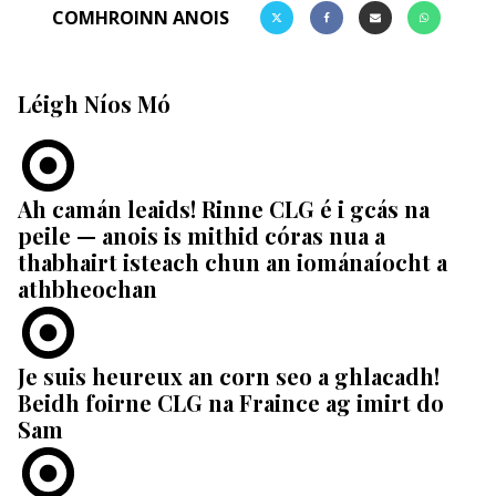
COMHROINN ANOIS
Léigh Níos Mó
Ah camán leaids! Rinne CLG é i gcás na
peile — anois is mithid córas nua a
thabhairt isteach chun an iománaíocht a
athbheochan
Je suis heureux an corn seo a ghlacadh!
Beidh foirne CLG na Fraince ag imirt do
Sam