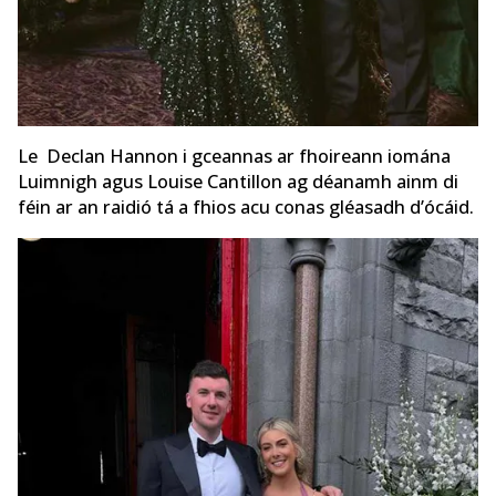
Le Declan Hannon i gceannas ar fhoireann iomána
Luimnigh agus Louise Cantillon ag déanamh ainm di
féin ar an raidió tá a fhios acu conas gléasadh d’ócáid.