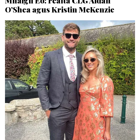
Mhaigh Eo: réalta CLG Aidan
O’Shea agus Kristin McKenzie