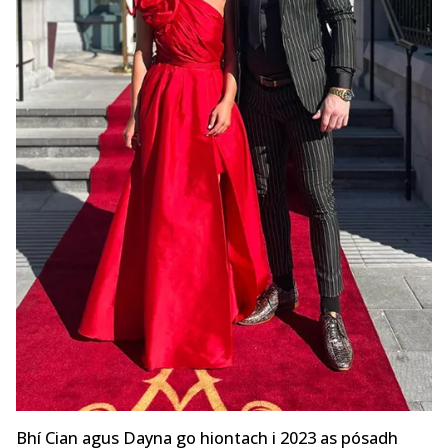
Bhí Cian agus Dayna go hiontach i 2023 as pósadh