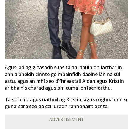
Agus iad ag gléasadh suas tá an lánúin ón Iarthar in
ann a bheidh cinnte go mbainfidh daoine lán na súl
astu, agus an mhí seo d’fhreastail Aidan agus Kristin
ar bhainis charad agus bhí cuma iontach orthu.
Tá stíl chic agus uathúil ag Kristin, agus roghnaíonn sí
gúna Zara seo dá ceiliúradh rannpháirtíochta.
ADVERTISEMENT