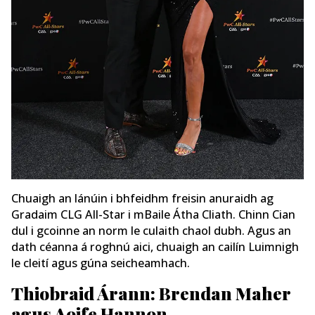
Chuaigh an lánúin i bhfeidhm freisin anuraidh ag
Gradaim CLG All-Star i mBaile Átha Cliath. Chinn Cian
dul i gcoinne an norm le culaith chaol dubh. Agus an
dath céanna á roghnú aici, chuaigh an cailín Luimnigh
le cleití agus gúna seicheamhach.
Thiobraid Árann: Brendan Maher
agus Aoife Hannon