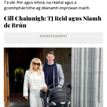
Tá idir fhir agus mhná, na réaltaí agus a
gcomhpháirtithe ag déanamh imprisean maith.
Cill Chainnigh: TJ Reid agus Niamh
de Brún
ADVERTISEMENT