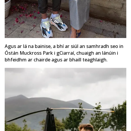
Agus ar lá na bainise, a bhí ar siúl an samhradh seo in
Óstán Muckross Park i gCiarraí, chuaigh an lánúin i
bhfeidhm ar chairde agus ar bhaill teaghlaigh.