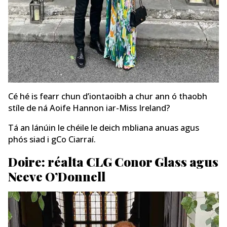
Cé hé is fearr chun d’iontaoibh a chur ann ó thaobh
stíle de ná Aoife Hannon iar-Miss Ireland?
Tá an lánúin le chéile le deich mbliana anuas agus
phós siad i gCo Ciarraí.
Doire: réalta CLG Conor Glass agus
Neeve O’Donnell