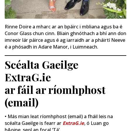
Rinne Doire a mharc ar an bpáirc i mbliana agus ba é
Conor Glass chun cinn. Bliain ghnóthach a bhí ann don
imreoir lár páirce agus é ag iarraidh ar a pháirtí Neeve
é ​​a phósadh in Adare Manor, i Luimneach.
Scéalta Gaeilge
ExtraG.ie
ar fáil ar ríomhphost
(email)
• Más mian leat ríomhphost (email) a fháil leis na
scéalta Gaeilge is fearr ar
ExtraG.ie
, ó Luan go
hAoine, seol an focal ‘Tá’