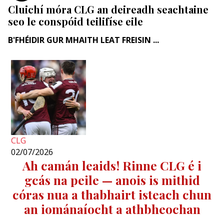
Cluichí móra CLG an deireadh seachtaine
seo le conspóid teilifíse eile
B'FHÉIDIR GUR MHAITH LEAT FREISIN ...
CLG
02/07/2026
Ah camán leaids! Rinne CLG é i
gcás na peile — anois is mithid
córas nua a thabhairt isteach chun
an iománaíocht a athbheochan