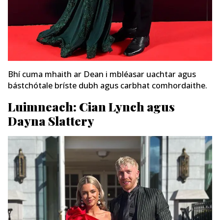
Bhí cuma mhaith ar Dean i mbléasar uachtar agus
bástchóta
le bríste dubh agus carbhat comhordaithe.
Luimneach: Cian Lynch agus
Dayna Slattery