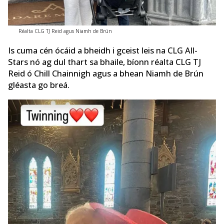
Réalta CLG TJ Reid agus Niamh de Brún
Is cuma cén ócáid ​​a bheidh i gceist leis na CLG All-
Stars nó ag dul thart sa bhaile, bíonn réalta CLG TJ
Reid ó Chill Chainnigh agus a bhean Niamh de Brún
gléasta go breá.