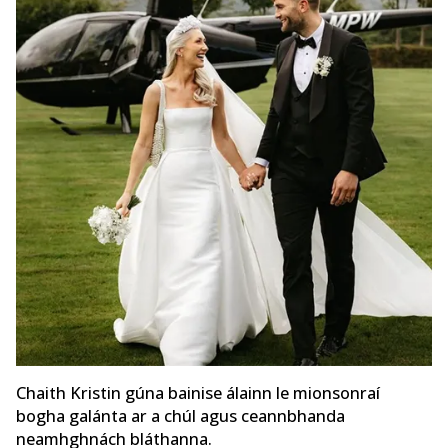
Chaith Kristin gúna bainise álainn le mionsonraí
bogha galánta ar a chúl agus ceannbhanda
neamhghnách bláthanna.