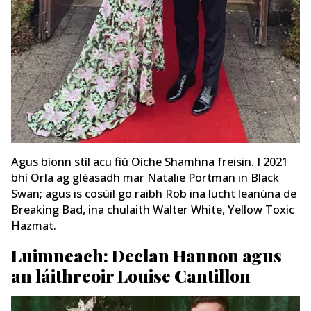
Agus bíonn stíl acu fiú Oíche Shamhna freisin. I 2021
bhí Orla ag gléasadh mar Natalie Portman in Black
Swan; agus is cosúil go raibh Rob ina lucht leanúna de
Breaking Bad, ina chulaith Walter White, Yellow Toxic
Hazmat.
Luimneach: Declan Hannon agus
an láithreoir Louise Cantillon