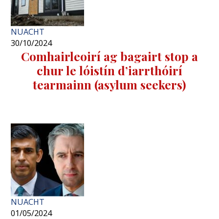
NUACHT
30/10/2024
Comhairleoirí ag bagairt stop a
chur le lóistín d’iarrthóirí
tearmainn (asylum seekers)
NUACHT
01/05/2024