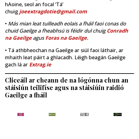
hAoine, seol an focal ‘Tá’
chuig
joeextragdotie@gmail.com
•
Más mian leat tuilleadh eolais a fháil faoi conas do
chuid Gaeilge a fheabhsú is féidir dul chuig
Conradh
na Gaeilge
agus
Foras na Gaeilge
.
• Tá athbheochan na Gaeilge ar siúl faoi láthair, ar
mhaith leat páirt a ghlacadh. Léigh beagán Gaeilge
gach lá ar
Extrag.ie
Cliceáil ar cheann de na lógónna chun an
stáisiún teilifíse agus na stáisiúin raidió
Gaeilge a fháil