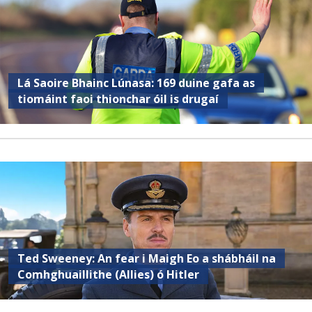
Lá Saoire Bhainc Lúnasa: 169 duine gafa as
tiomáint faoi thionchar óil is drugaí
Ted Sweeney: An fear i Maigh Eo a shábháil na
Comhghuaillithe (Allies) ó Hitler