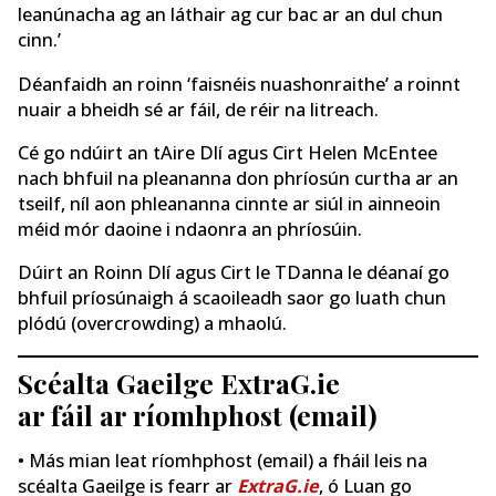
leanúnacha ag an láthair ag cur bac ar an dul chun
cinn.’
Déanfaidh an roinn ‘faisnéis nuashonraithe’ a roinnt
nuair a bheidh sé ar fáil, de réir na litreach.
Cé go ndúirt an tAire Dlí agus Cirt Helen McEntee
nach bhfuil na pleananna don phríosún curtha ar an
tseilf, níl aon phleananna cinnte ar siúl in ainneoin
méid mór daoine i ndaonra an phríosúin.
Dúirt an Roinn Dlí agus Cirt le TDanna le déanaí go
bhfuil príosúnaigh á scaoileadh saor go luath chun
plódú (overcrowding) a mhaolú.
Scéalta Gaeilge ExtraG.ie
ar fáil ar ríomhphost (email)
• Más mian leat ríomhphost (email) a fháil leis na
scéalta Gaeilge is fearr ar
ExtraG.ie
, ó Luan go