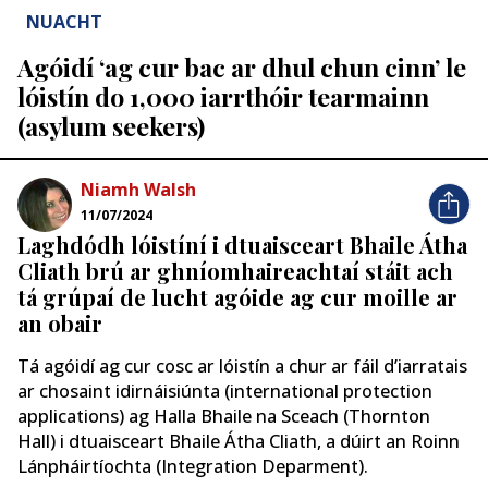
NUACHT
Agóidí ‘ag cur bac ar dhul chun cinn’ le
lóistín do 1,000 iarrthóir tearmainn
(asylum seekers)
Niamh Walsh
11/07/2024
Laghdódh lóistíní i dtuaisceart Bhaile Átha
Cliath brú ar ghníomhaireachtaí stáit ach
tá grúpaí de lucht agóide ag cur moille ar
an obair
Tá agóidí ag cur cosc ​​ar lóistín a chur ar fáil d’iarratais
ar chosaint idirnáisiúnta (international protection
applications) ag Halla Bhaile na Sceach (Thornton
Hall) i dtuaisceart Bhaile Átha Cliath, a dúirt an Roinn
Lánpháirtíochta (Integration Deparment).