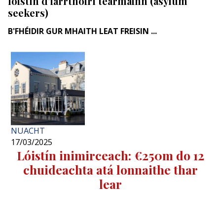
lóistín d’iarrthóirí tearmainn (asylum
seekers)
B'FHÉIDIR GUR MHAITH LEAT FREISIN ...
NUACHT
17/03/2025
Lóistín inimirceach: €250m do 12
chuideachta atá lonnaithe thar
lear