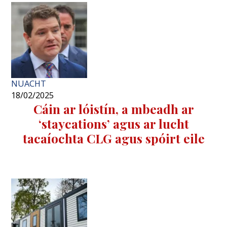
NUACHT
18/02/2025
Cáin ar lóistín, a mbeadh ar
‘staycations’ agus ar lucht
tacaíochta CLG agus spóirt eile