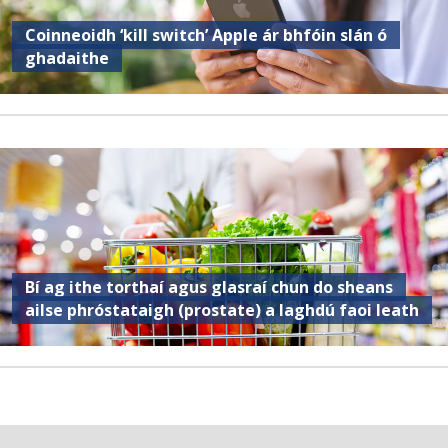
Coinneoidh ‘kill switch’ Apple ár bhfóin slán ó
ghadaithe
Bí ag ithe torthaí agus glasraí chun do sheans
ailse phróstataigh (prostate) a laghdú faoi leath