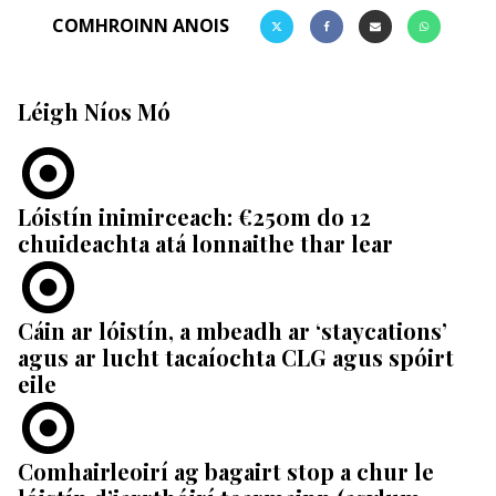
COMHROINN ANOIS
Léigh Níos Mó
Lóistín inimirceach: €250m do 12
chuideachta atá lonnaithe thar lear
Cáin ar lóistín, a mbeadh ar ‘staycations’
agus ar lucht tacaíochta CLG agus spóirt
eile
Comhairleoirí ag bagairt stop a chur le