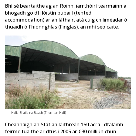
Bhí sé beartaithe ag an Roinn, iarrthóirí tearmainn a
bhogadh go dtí lóistín pubaill (tented
accommodation) ar an láthair, atá cúig chiliméadar ó
thuaidh ó Fhionnghlas (Finglas), an mhí seo caite.
Halla Bhaile na Sceach (Thornton Hall)
Cheannaigh an Stát an láithreán 150 acra i dtalamh
feirme tuaithe ar dtús i 2005 ar €30 milliún chun