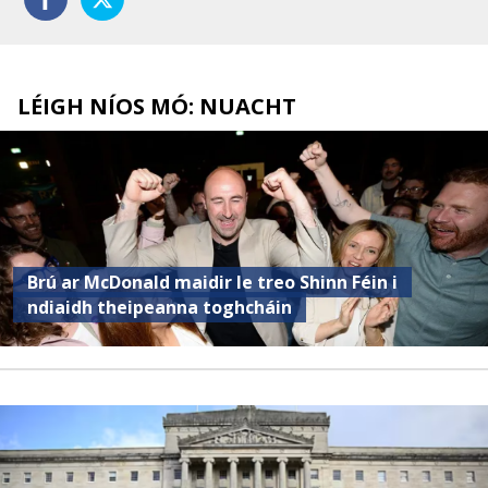
LÉIGH NÍOS MÓ: NUACHT
Brú ar McDonald maidir le treo Shinn Féin i
ndiaidh theipeanna toghcháin