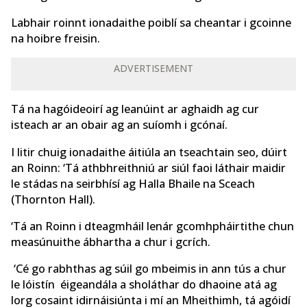
Labhair roinnt ionadaithe poiblí sa cheantar i gcoinne
na hoibre freisin.
ADVERTISEMENT
Tá na hagóideoirí ag leanúint ar aghaidh ag cur
isteach ar an obair ag an suíomh i gcónaí.
I litir chuig ionadaithe áitiúla an tseachtain seo, dúirt
an Roinn: ‘Tá athbhreithniú ar siúl faoi láthair maidir
le stádas na seirbhísí ag Halla Bhaile na Sceach
(Thornton Hall).
‘Tá an Roinn i dteagmháil lenár gcomhpháirtithe chun
measúnuithe ábhartha a chur i gcrích.
‘Cé go rabhthas ag súil go mbeimis in ann tús a chur
le lóistín éigeandála a sholáthar do dhaoine atá ag
lorg cosaint idirnáisiúnta i mí an Mheithimh, tá agóidí