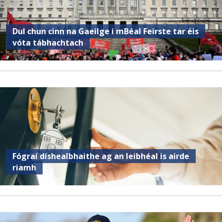
Dul chun cinn na Gaeilge i mBéal Feirste tar éis
vóta tábhachtach
Fógraí díshealbhaithe ag an leibhéal is airde
riamh