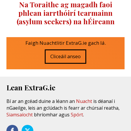
Na Toraithe ag magadh faoi
phlean iarrthóirí tearmainn
(asylum seekers) na hÉireann
Faigh Nuachtlitir ExtraG.ie gach lá.
Cliceáil anseo
Lean ExtraG.ie
Bí ar an gcéad duine a léann an
Nuacht
is déanaí i
nGaeilge, leis an gclúdach is fearr ar chúrsaí reatha,
Siamsaíocht
bhríomhar agus
Spórt
.