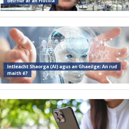
deirfiúr ar an Flotilla
Intleacht Shaorga (AI) agus an Ghaeilge: An rud
maith é?