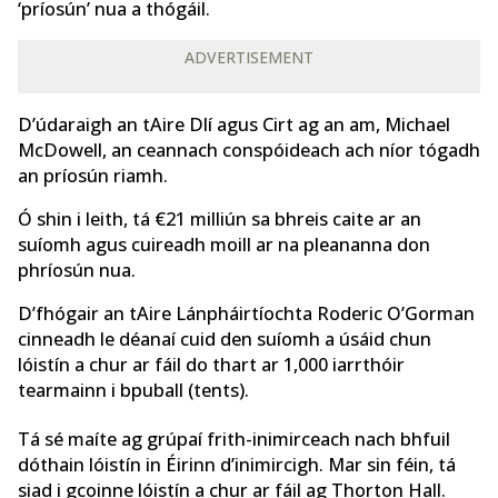
‘príosún’ nua a thógáil.
ADVERTISEMENT
D’údaraigh an tAire Dlí agus Cirt ag an am, Michael
McDowell, an ceannach conspóideach ach níor tógadh
an príosún riamh.
Ó shin i leith, tá €21 milliún sa bhreis caite ar an
suíomh agus cuireadh moill ar na pleananna don
phríosún nua.
D’fhógair an tAire Lánpháirtíochta Roderic O’Gorman
cinneadh le déanaí cuid den suíomh a úsáid chun
lóistín a chur ar fáil do thart ar 1,000 iarrthóir
tearmainn i bpuball (tents).
Tá sé maíte ag grúpaí frith-inimirceach nach bhfuil
dóthain lóistín in Éirinn d’inimircigh. Mar sin féin, tá
siad i gcoinne lóistín a chur ar fáil ag Thorton Hall.