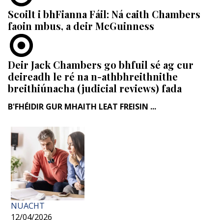
Scoilt i bhFianna Fáil: Ná caith Chambers
faoin mbus, a deir McGuinness
Deir Jack Chambers go bhfuil sé ag cur
deireadh le ré na n-athbhreithnithe
breithiúnacha (judicial reviews) fada
B'FHÉIDIR GUR MHAITH LEAT FREISIN ...
NUACHT
12/04/2026