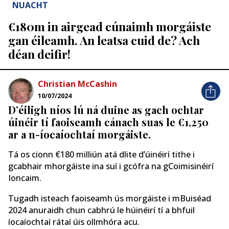
NUACHT
€180m in airgead cúnaimh morgáiste
gan éileamh. An leatsa cuid de? Ach
déan deifir!
Christian McCashin
10/07/2024
D’éiligh níos lú ná duine as gach ochtar
úinéir tí faoiseamh cánach suas le €1,250
ar a n-íocaíochtaí morgáiste.
Tá os cionn €180 milliún atá dlite d’úinéirí tithe i
gcabhair mhorgáiste ina suí i gcófra na gCoimisinéirí
Ioncaim.
Tugadh isteach faoiseamh ús morgáiste i mBuiséad
2024 anuraidh chun cabhrú le húinéirí tí a bhfuil
íocaíochtaí rátaí úis ollmhóra acu.