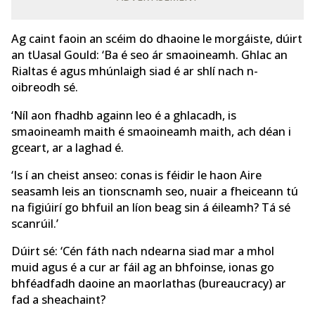
Ag caint faoin an scéim do dhaoine le morgáiste, dúirt
an tUasal Gould: ‘Ba é seo ár smaoineamh. Ghlac an
Rialtas é agus mhúnlaigh siad é ar shlí nach n-
oibreodh sé.
‘Níl aon fhadhb againn leo é a ghlacadh, is
smaoineamh maith é smaoineamh maith, ach déan i
gceart, ar a laghad é.
‘Is í an cheist anseo: conas is féidir le haon Aire
seasamh leis an tionscnamh seo, nuair a fheiceann tú
na figiúirí go bhfuil an líon beag sin á éileamh? Tá sé
scanrúil.’
Dúirt sé: ‘Cén fáth nach ndearna siad mar a mhol
muid agus é a cur ar fáil ag an bhfoinse, ionas go
bhféadfadh daoine an maorlathas (bureaucracy) ar
fad a sheachaint?