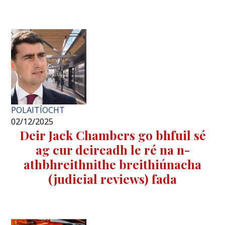
POLAITÍOCHT
02/12/2025
Deir Jack Chambers go bhfuil sé
ag cur deireadh le ré na n-
athbhreithnithe breithiúnacha
(judicial reviews) fada