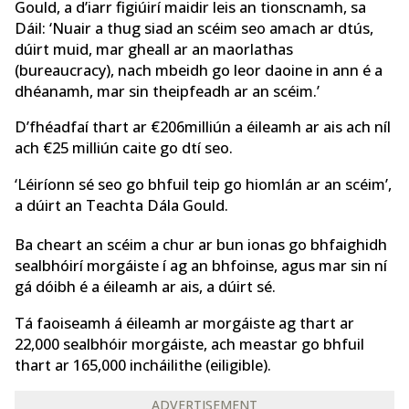
Gould, a d’iarr figiúirí maidir leis an tionscnamh, sa
Dáil: ‘Nuair a thug siad an scéim seo amach ar dtús,
dúirt muid, mar gheall ar an maorlathas
(bureaucracy), nach mbeidh go leor daoine in ann é a
dhéanamh, mar sin theipfeadh ar an scéim.’
D’fhéadfaí thart ar €206milliún a éileamh ar ais ach níl
ach €25 milliún caite go dtí seo.
‘Léiríonn sé seo go bhfuil teip go hiomlán ar an scéim’,
a dúirt an Teachta Dála Gould.
Ba cheart an scéim a chur ar bun ionas go bhfaighidh
sealbhóirí morgáiste í ag an bhfoinse, agus mar sin ní
gá dóibh é a éileamh ar ais, a dúirt sé.
Tá faoiseamh á éileamh ar morgáiste ag thart ar
22,000 sealbhóir morgáiste, ach meastar go bhfuil
thart ar 165,000 incháilithe (eiligible).
ADVERTISEMENT