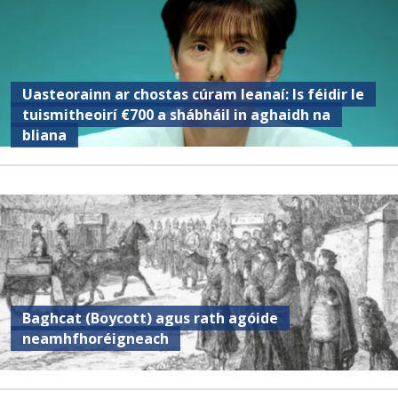
Uasteorainn ar chostas cúram leanaí: Is féidir le
tuismitheoirí €700 a shábháil in aghaidh na
bliana
Baghcat (Boycott) agus rath agóide
neamhfhoréigneach