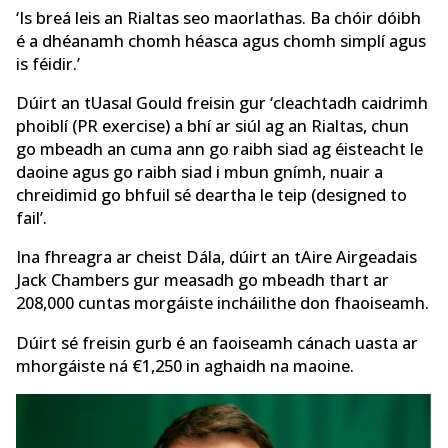
‘Is breá leis an Rialtas seo maorlathas. Ba chóir dóibh
é a dhéanamh chomh héasca agus chomh simplí agus
is féidir.’
Dúirt an tUasal Gould freisin gur ‘cleachtadh caidrimh
phoiblí (PR exercise) a bhí ar siúl ag an Rialtas, chun
go mbeadh an cuma ann go raibh siad ag éisteacht le
daoine agus go raibh siad i mbun gnímh, nuair a
chreidimid go bhfuil sé deartha le teip (designed to
fail’.
Ina fhreagra ar cheist Dála, dúirt an tAire Airgeadais
Jack Chambers gur measadh go mbeadh thart ar
208,000 cuntas morgáiste incháilithe don fhaoiseamh.
Dúirt sé freisin gurb é an faoiseamh cánach uasta ar
mhorgáiste ná €1,250 in aghaidh na maoine.