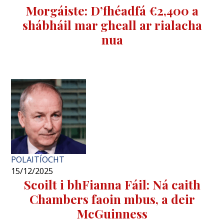
Morgáiste: D’fhéadfá €2,400 a
shábháil mar gheall ar rialacha
nua
POLAITÍOCHT
15/12/2025
Scoilt i bhFianna Fáil: Ná caith
Chambers faoin mbus, a deir
McGuinness