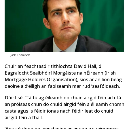
Jack Chambers
Chuir an feachtasóir tithíochta David Hall, ó
Eagraíocht Sealbhóirí Morgáiste na hÉireann (Irish
Mortgage Holders Organisation), síos ar an líon beag
daoine a d’éiligh an faoiseamh mar rud ‘seafóideach.
Dúirt sé: ‘Tá tú ag éileamh do chuid airgid féin ach tá
an próiseas chun do chuid airgid féin a éileamh chomh
casta agus is féidir ionas nach féidir leat do chuid
airgid féin a fháil.
‘Agus éiríonn go leor daoine as ar son a suaimhneas