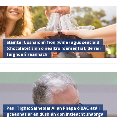
Sláinte! Cosnaíonn fíon (wine) agus seacláid
(chocolate) sinn ó néaltrú (dementia), de réir
taighde Éireannach
Paul Tighe: Saineolaí AI an Phápa ó BAC atá i
gceannas ar an dúshlán don intleacht shaorga