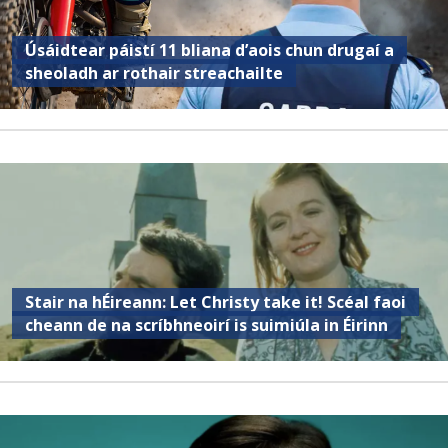
Úsáidtear páistí 11 bliana d’aois chun drugaí a
sheoladh ar rothair streachailte
Stair na hÉireann: Let Christy take it! Scéal faoi
cheann de na scríbhneoirí is suimiúla in Éirinn