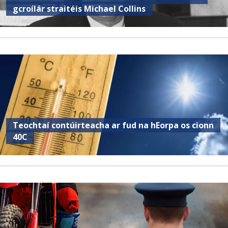
gcroílár straitéis Michael Collins
Teochtaí contúirteacha ar fud na hEorpa os cionn
40C