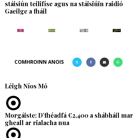
stáisiún teilifíse agus na stáisiúin raidió
Gaeilge a fháil
COMHROINN ANOIS
Léigh Níos Mó
Morgáiste: D’fhéadfá €2,400 a shábháil mar
gheall ar rialacha nua