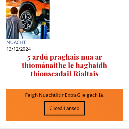
NUACHT
13/12/2024
5 ardú praghais nua ar
thiománaithe le haghaidh
thionscadail Rialtais
Faigh Nuachtlitir ExtraG.ie gach lá.
Cliceáil anseo