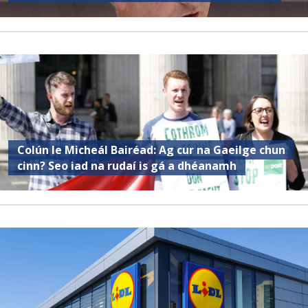
Colún le Micheál Bairéad: Ag cur na Gaeilge chun
cinn? Seo iad na rudaí is gá a dhéanamh