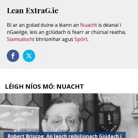
Lean ExtraG.ie
Bí ar an gcéad duine a léann an
Nuacht
is déanaí i
nGaeilge, leis an gclúdach is fearr ar chúrsaí reatha,
Siamsaíocht
bhríomhar agus
Spórt
.
LÉIGH NÍOS MÓ: NUACHT
Robert Briscoe: An laoch reibiliúnach Giúdach i