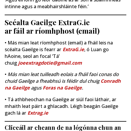
intinne agus a meabhairshláinte féin.’
Scéalta Gaeilge ExtraG.ie
ar fáil ar ríomhphost (email)
• Más mian leat ríomhphost (email) a fháil leis na
scéalta Gaeilge is fearr ar
ExtraG.ie
, ó Luan go
hAoine, seol an focal ‘Tá’
chuig
joeextragdotie@gmail.com
•
Más mian leat tuilleadh eolais a fháil faoi conas do
chuid Gaeilge a fheabhsú is féidir dul chuig
Conradh
na Gaeilge
agus
Foras na Gaeilge
.
• Tá athbheochan na Gaeilge ar siúl faoi láthair, ar
mhaith leat páirt a ghlacadh. Léigh beagán Gaeilge
gach lá ar
Extrag.ie
Cliceáil ar cheann de na lógónna chun an