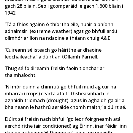
gach 28 bliain. Seo i gcomparáid le gach 1,600 bliain i
1942.
‘Tá a fhios againn ó thíortha eile, nuair a bhíonn
adhaimsir
(extreme weather) agat go bhfuil ardú
ollmhór ar líon na ndaoine a théann chuig A&E.
‘Cuireann sé isteach go háirithe ar dhaoine
leochaileacha,’ a dúirt an tOllamh Parnell.
Thug sé foláireamh freisin faoin tionchar ar
thalmhaíocht.
‘Ní mór dúinn a chinntiú go bhfuil muid ag cur na
mbarraí (crops) cearta atá frithsheasmhach in
aghaidh triomach (drought) agus in aghaidh galair a
bhaineann le hathrú aeráide chomh maith,’ a dúirt sé.
Dúirt sé freisin nach bhfuil ‘go leor foirgneamh atá
aerchóirithe (air conditioned) ag Éirinn, inar féidir linn
daoine a choinneáil fhionnuar’, agus go mbeidh