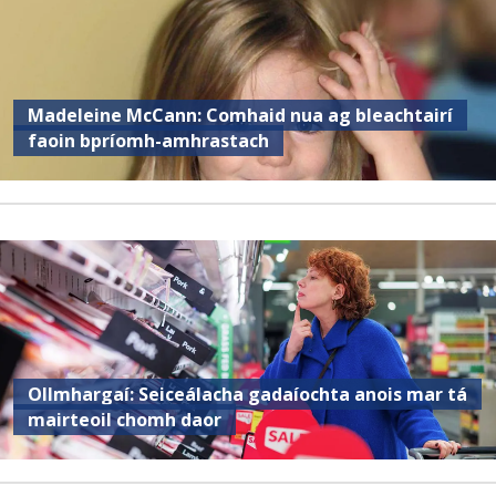
Madeleine McCann: Comhaid nua ag bleachtairí
faoin bpríomh-amhrastach
Ollmhargaí: Seiceálacha gadaíochta anois mar tá
mairteoil chomh daor