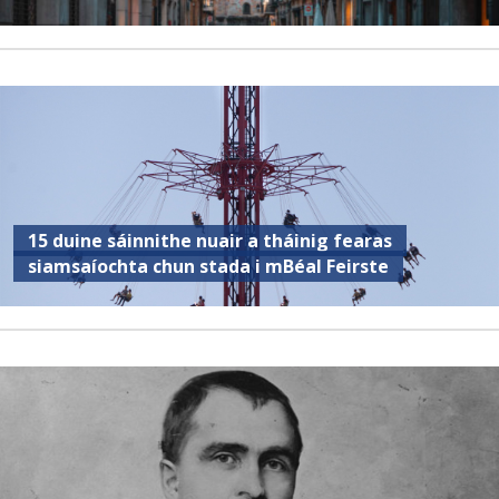
15 duine sáinnithe nuair a tháinig fearas
siamsaíochta chun stada i mBéal Feirste