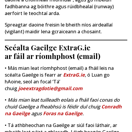
fadhbanna ag bóithre agus rúidbhealaí (runway)
aerfoirt le teochtaí arda.
Spreagtar daoine freisin le bheith níos airdeallaí
(vigilant) maidir lena gcraiceann a chosaint.
Scéalta Gaeilge ExtraG.ie
ar fáil ar ríomhphost (email)
• Más mian leat ríomhphost (email) a fháil leis na
scéalta Gaeilge is fearr ar
ExtraG.ie
, ó Luan go
hAoine, seol an focal ‘Tá’
chuig
joeextragdotie@gmail.com
•
Más mian leat tuilleadh eolais a fháil faoi conas do
chuid Gaeilge a fheabhsú is féidir dul chuig
Conradh
na Gaeilge
agus
Foras na Gaeilge
.
• Tá athbheochan na Gaeilge ar siúl faoi láthair, ar
mhaith leat páirt a ghlacadh. Léigh beagán Gaeilge