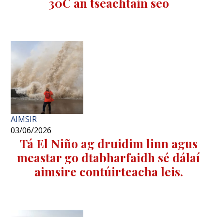
30C an tseachtain seo
AIMSIR
03/06/2026
Tá El Niño ag druidim linn agus
meastar go dtabharfaidh sé dálaí
aimsire contúirteacha leis.