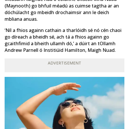
(Maynooth) go bhfuil méadú as cuimse tagtha ar an
dóchúlacht go mbeidh drochaimsir ann le deich
mbliana anuas.
‘Níl a fhios againn cathain a tharlóidh sé nó cén chaoi
go díreach a bheidh sé, ach tá a fhios againn go
gcaithfimid a bheith ullamh dó,’ a dúirt an tOllamh
Andrew Parnell ó Institiúid Hamilton, Maigh Nuad.
ADVERTISEMENT