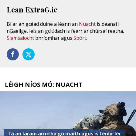
Lean ExtraG.ie
Bí ar an gcéad duine a léann an
Nuacht
is déanaí i
nGaeilge, leis an gclúdach is fearr ar chúrsaí reatha,
Siamsaíocht
bhríomhar agus
Spórt
.
LÉIGH NÍOS MÓ: NUACHT
Tá an Iaráin armtha go maith agus is féidir léi