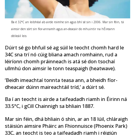
Ba é 32°C an leibhéal ab airde roimhe sin agus bhí sé sin i 2006. Mar sin féin, tá
aimsir den sórt sin fíor-annamh agus an-deacair do mhuintir na hÉireann
déileáil leis
Dúirt sé go bhfuil sé ag súil le teocht chomh hard le
34C sna trí nó cúig bliana amach romhainn, rud a
léiríonn chomh práinneach is atá sé don tsochaí
ullmhú don aimsir le tonn teaspaigh (heatwave).
‘Beidh imeachtaí tonnta teasa ann, a bheidh fíor-
dheacair dúinn maireachtáil tríd,’ a dúirt sé.
Ba í an teocht is airde a taifeadadh riamh in Éirinn ná
33.5°C, i gCill Chainnigh sa bhliain 1887.
Mar sin féin, dhá bhliain ó shin, ar an 18 Iúil, chláraigh
stáisiún aimsire Pháirc an Fhionnuisce (Phoenix Park)
33C, an teocht is teo a taifeadadh riamh i réigiún