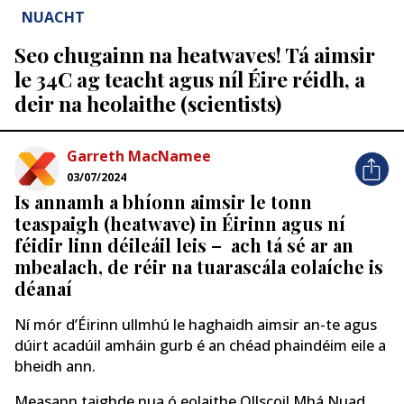
NUACHT
Seo chugainn na heatwaves! Tá aimsir
le 34C ag teacht agus níl Éire réidh, a
deir na heolaithe (scientists)
Garreth MacNamee
03/07/2024
Is annamh a bhíonn aimsir le tonn
teaspaigh (heatwave) in Éirinn agus ní
féidir linn déileáil leis – ach tá sé ar an
mbealach, de réir na tuarascála eolaíche is
déanaí
Ní mór d’Éirinn ullmhú le haghaidh aimsir an-te agus
dúirt acadúil amháin gurb é an chéad phaindéim eile a
bheidh ann.
Measann taighde nua ó eolaithe Ollscoil Mhá Nuad