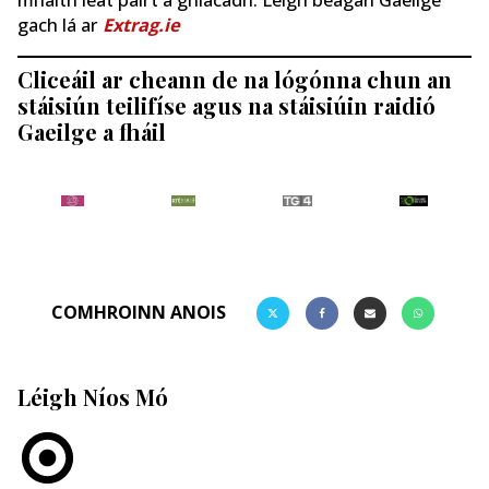
gach lá ar
Extrag.ie
Cliceáil ar cheann de na lógónna chun an
stáisiún teilifíse agus na stáisiúin raidió
Gaeilge a fháil
COMHROINN ANOIS
Léigh Níos Mó