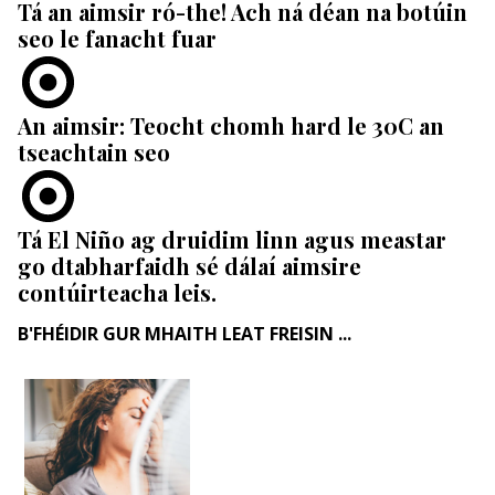
Tá an aimsir ró-the! Ach ná déan na botúin
seo le fanacht fuar
An aimsir: Teocht chomh hard le 30C an
tseachtain seo
Tá El Niño ag druidim linn agus meastar
go dtabharfaidh sé dálaí aimsire
contúirteacha leis.
B'FHÉIDIR GUR MHAITH LEAT FREISIN ...