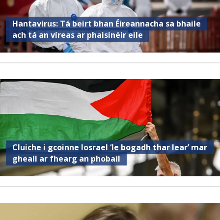
Hantavirus: Tá beirt bhan Éireannacha sa bhaile
ach tá an víreas ar phaisinéir eile
Cluiche i gcoinne Iosrael ‘le bogadh thar lear’ mar
gheall ar fhearg an phobail