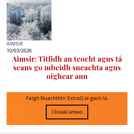
AIMSIR
10/03/2026
Aimsir: Titfidh an teocht agus tá
seans go mbeidh sneachta agus
oighear ann
Faigh Nuachtlitir ExtraG.ie gach lá.
Cliceáil anseo