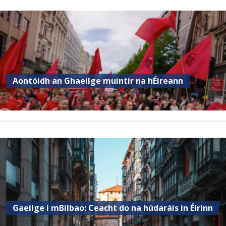
Aontóidh an Ghaeilge muintir na hÉireann
Gaeilge i mBilbao: Ceacht do na húdaráis in Éirinn