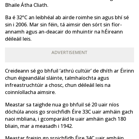
Bhaile Átha Cliath.
Ba é 32°C an leibhéal ab airde roimhe sin agus bhí sé
sin i 2006. Mar sin féin, tá aimsir den sórt sin fíor-
annamh agus an-deacair do mhuintir na hÉireann
déileáil leis.
ADVERTISEMENT
Creideann sé go bhfuil ‘athrú cultúir’ de dhíth ar Éirinn
chun éigeandálaí sláinte, talmhaíochta agus
infreastruchtúir a chosc, chun déileáil leis na
coinníollacha aimsire.
Meastar sa taighde nua go bhfuil sé 20 uair níos
dóchúla anois go sroichfidh Éire 33C uair amháin gach
naoi mbliana, i gcomparáid le uair amháin gach 180
bliain, mar a measadh i 1942.
Meastar freisin go sroichfidh Éire 34C uair amháin