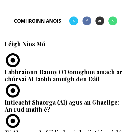
COMHROINN ANOIS
Léigh Níos Mó
Labhraíonn Danny O’Donoghue amach ar
chúrsaí AI taobh amuigh den Dáil
Intleacht Shaorga (AI) agus an Ghaeilge:
An rud maith é?