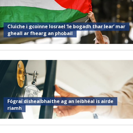
Cluiche i gcoinne Iosrael ‘le bogadh thar lear’ mar
gheall ar fhearg an phobail
Fógraí díshealbhaithe ag an leibhéal is airde
riamh