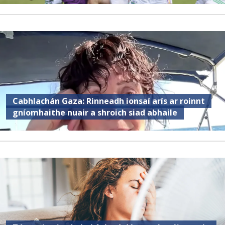
Cabhlachán Gaza: Rinneadh ionsaí arís ar roinnt
gníomhaithe nuair a shroich siad abhaile