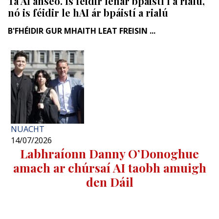
Tá AI anseo. Is féidir lenár bpáistí í a rialú,
nó is féidir le hAI ár bpáistí a rialú
B'FHÉIDIR GUR MHAITH LEAT FREISIN ...
NUACHT
14/07/2026
Labhraíonn Danny O’Donoghue
amach ar chúrsaí AI taobh amuigh
den Dáil