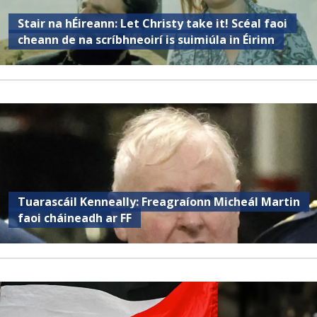
Stair na hÉireann: Let Christy take it! Scéal faoi
cheann de na scríbhneoirí is suimiúla in Éirinn
Tuarascáil Kenneally: Freagraíonn Micheál Martin
faoi cháineadh ar FF