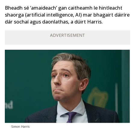
Bheadh sé ‘amaideach’ gan caitheamh le hintleacht
shaorga (artificial intelligence, AI) mar bhagairt dáiríre
dár sochaí agus daonlathas, a dúirt Harris.
ADVERTISEMENT
Simon Harris