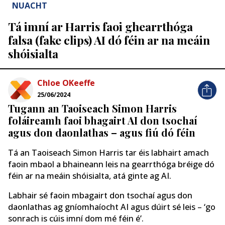
NUACHT
Tá imní ar Harris faoi ghearrthóga
falsa (fake clips) AI dó féin ar na meáin
shóisialta
Chloe OKeeffe
25/06/2024
Tugann an Taoiseach Simon Harris
foláireamh faoi bhagairt AI don tsochaí
agus don daonlathas – agus fiú dó féin
Tá an Taoiseach Simon Harris tar éis labhairt amach
faoin mbaol a bhaineann leis na gearrthóga bréige dó
féin ar na meáin shóisialta, atá ginte ag AI.
Labhair sé faoin mbagairt don tsochaí agus don
daonlathas ag gníomhaíocht AI agus dúirt sé leis – ‘go
sonrach is cúis imní dom mé féin é’.