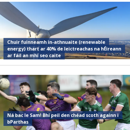
Chuir fuinneamh in-athnuaite (renewable
energy) thart ar 40% de leictreachas na hÉireann
ar fáil an mhí seo caite
Ná bac le Sam! Bhí peil den chéad scoth againn i
bParthas