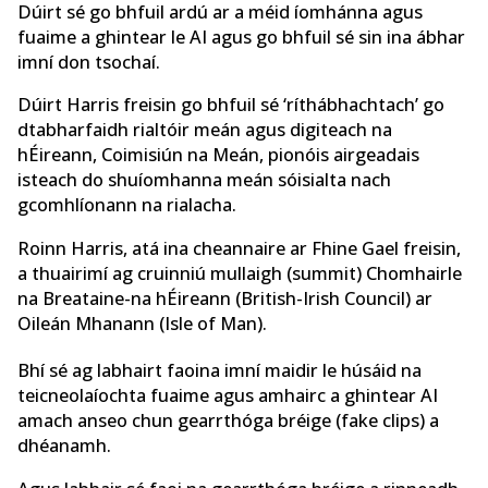
Dúirt sé go bhfuil ardú ar a méid íomhánna agus
fuaime a ghintear le AI agus go bhfuil sé sin ina ábhar
imní don tsochaí.
Dúirt Harris freisin go bhfuil sé ‘ríthábhachtach’ go
dtabharfaidh rialtóir meán agus digiteach na
hÉireann, Coimisiún na Meán, pionóis airgeadais
isteach do shuíomhanna meán sóisialta nach
gcomhlíonann na rialacha.
Roinn Harris, atá ina cheannaire ar Fhine Gael freisin,
a thuairimí ag cruinniú mullaigh (summit) Chomhairle
na Breataine-na hÉireann (British-Irish Council) ar
Oileán Mhanann (Isle of Man).
Bhí sé ag labhairt faoina imní maidir le húsáid na
teicneolaíochta fuaime agus amhairc a ghintear AI
amach anseo chun gearrthóga bréige (fake clips) a
dhéanamh.