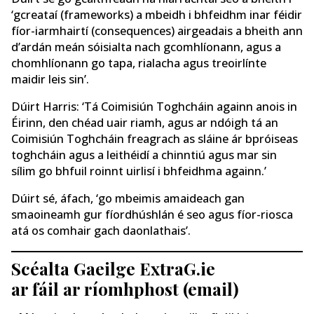
‘gcreataí (frameworks) a mbeidh i bhfeidhm inar féidir
fíor-iarmhairtí (consequences) airgeadais a bheith ann
d’ardán meán sóisialta nach gcomhlíonann, agus a
chomhlíonann go tapa, rialacha agus treoirlínte
maidir leis sin’.
Dúirt Harris: ‘Tá Coimisiún Toghcháin againn anois in
Éirinn, den chéad uair riamh, agus ar ndóigh tá an
Coimisiún Toghcháin freagrach as sláine ár bpróiseas
toghcháin agus a leithéidí a chinntiú agus mar sin
sílim go bhfuil roinnt uirlisí i bhfeidhma againn.’
Dúirt sé, áfach, ‘go mbeimis amaideach gan
smaoineamh gur fíordhúshlán é seo agus fíor-riosca
atá os comhair gach daonlathais’.
Scéalta Gaeilge ExtraG.ie
ar fáil ar ríomhphost (email)