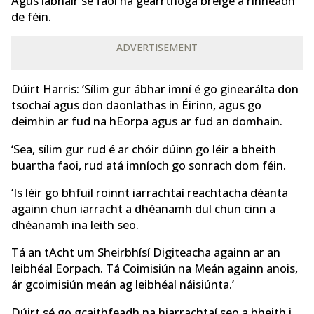
Agus labhair sé faoi na gearrthóga bréige a rinneadh
de féin.
ADVERTISEMENT
Dúirt Harris: ‘Sílim gur ábhar imní é go ginearálta don
tsochaí agus don daonlathas in Éirinn, agus go
deimhin ar fud na hEorpa agus ar fud an domhain.
‘Sea, sílim gur rud é ar chóir dúinn go léir a bheith
buartha faoi, rud atá imníoch go sonrach dom féin.
‘Is léir go bhfuil roinnt iarrachtaí reachtacha déanta
againn chun iarracht a dhéanamh dul chun cinn a
dhéanamh ina leith seo.
Tá an tAcht um Sheirbhísí Digiteacha againn ar an
leibhéal Eorpach. Tá Coimisiún na Meán againn anois,
ár gcoimisiún meán ag leibhéal náisiúnta.’
Dúirt sé go gcaithfeadh na hiarrachtaí seo a bheith i