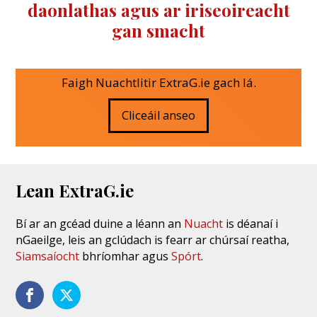
daonlathas agus ar iriseoireacht
gan smacht
Faigh Nuachtlitir ExtraG.ie gach lá.
Cliceáil anseo
Lean ExtraG.ie
Bí ar an gcéad duine a léann an
Nuacht
is déanaí i
nGaeilge, leis an gclúdach is fearr ar chúrsaí reatha,
Siamsaíocht
bhríomhar agus
Spórt
.