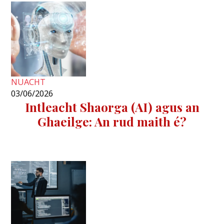
NUACHT
03/06/2026
Intleacht Shaorga (AI) agus an
Ghaeilge: An rud maith é?