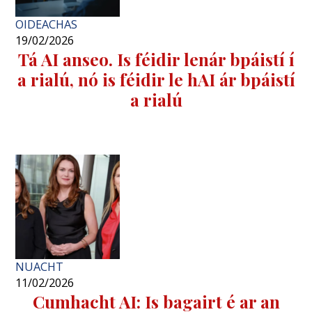
OIDEACHAS
19/02/2026
Tá AI anseo. Is féidir lenár bpáistí í
a rialú, nó is féidir le hAI ár bpáistí
a rialú
NUACHT
11/02/2026
Cumhacht AI: Is bagairt é ar an