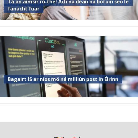
Tá an aimsir ró-the! Ach ná déan na botúin seo le
fanacht fuar
Bagairt IS ar níos mó ná milliún post in Éirinn