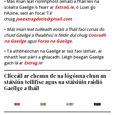
• Más mian leat ríomhphost (email) a fháil leis na
scéalta Gaeilge is fearr ar
ExtraG.ie
, ó Luan go
hAoine, seol an focal ‘Tá’
chuig
joeextragdotie@gmail.com
•
Más mian leat tuilleadh eolais a fháil faoi conas do
chuid Gaeilge a fheabhsú is féidir dul chuig
Conradh
na Gaeilge
agus
Foras na Gaeilge
.
• Tá athbheochan na Gaeilge ar siúl faoi láthair, ar
mhaith leat páirt a ghlacadh. Léigh beagán Gaeilge
gach lá ar
Extrag.ie
Cliceáil ar cheann de na lógónna chun an
stáisiún teilifíse agus na stáisiúin raidió
Gaeilge a fháil