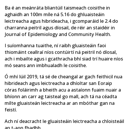
Ba é an meánráta bliantúil taismeach coisithe in
aghaidh an 100m míle ná 5.16 do ghluaisteáin
leictreacha agus hibrideacha, i gcomparáid le 2.4 do
charranna peitril agus díosail, de réir an staidéir in
Journal of Epidemiology and Community Health.
I suíomhanna tuaithe, ní raibh gluaisteáin faoi
thiomáint ceallraí níos contúirtí ná peitril nó díosal,
ach i mbailte agus i gcathracha bhí siad trí huaire níos
mó seans ann imbhualadh le coisithe.
Ó mhí Iúil 2019, tá sé de cheangal ar gach feithicil nua
hibrideach agus leictreacha a dhíoltar san Eoraip
córas foláirimh a bheith acu a astaíonn fuaim nuair a
bhíonn an carr ag taisteal go mall, ach tá na céadta
mílte gluaisteán leictreacha ar an mbóthar gan na
feistí.
Ach ní deacracht le gluaisteáin leictreacha a chloisteáil
an t-aon fhadhb.