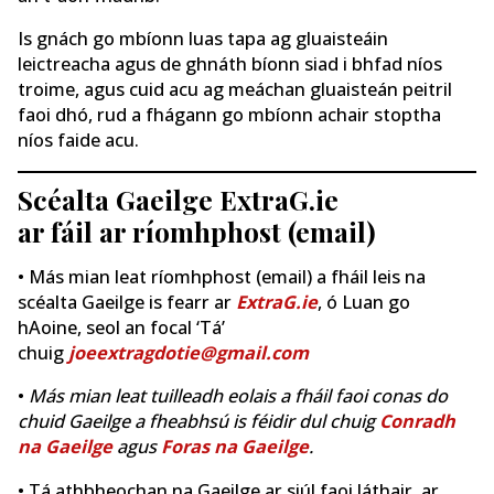
Is gnách go mbíonn luas tapa ag gluaisteáin
leictreacha agus de ghnáth bíonn siad i bhfad níos
troime, agus cuid acu ag meáchan gluaisteán peitril
faoi dhó, rud a fhágann go mbíonn achair stoptha
níos faide acu.
Scéalta Gaeilge ExtraG.ie
ar fáil ar ríomhphost (email)
• Más mian leat ríomhphost (email) a fháil leis na
scéalta Gaeilge is fearr ar
ExtraG.ie
, ó Luan go
hAoine, seol an focal ‘Tá’
chuig
joeextragdotie@gmail.com
•
Más mian leat tuilleadh eolais a fháil faoi conas do
chuid Gaeilge a fheabhsú is féidir dul chuig
Conradh
na Gaeilge
agus
Foras na Gaeilge
.
• Tá athbheochan na Gaeilge ar siúl faoi láthair, ar