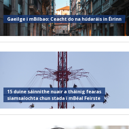
Gaeilge i mBilbao: Ceacht do na húdaráis in Éirinn
15 duine sáinnithe nuair a tháinig fearas
siamsaíochta chun stada i mBéal Feirste