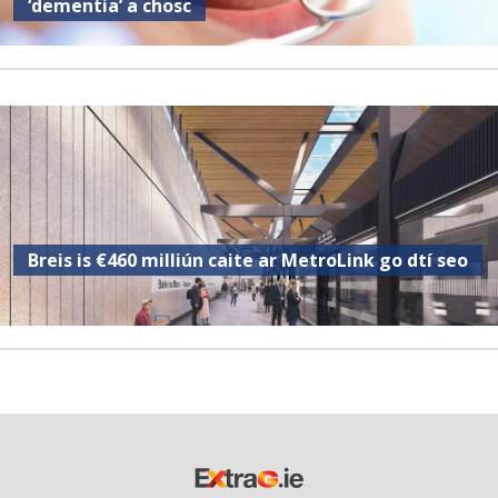
‘dementia’ a chosc
Breis is €460 milliún caite ar MetroLink go dtí seo