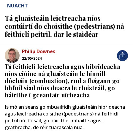
NUACHT
Tá gluaisteáin leictreacha níos
contúirtí do choisithe (pedestrians) ná
feithiclí peitril, dar le staidéar
Philip Downes
22/05/2024
Tá feithiclí leictreacha agus hibrideacha
níos ciúine ná gluaisteáin le hinnill
dócháin (combustion), rud a fhágann go
bhfuil siad níos deacra le cloisteáil, go
háirithe i gceantair uirbeacha
Is mó an seans go mbuailfidh gluaisteáin hibrideacha
agus leictreacha coisithe ((pedestrians) ná feithiclí
peitril nó díosail, go háirithe i mbailte agus i
gcathracha, de réir tuarascála nua.