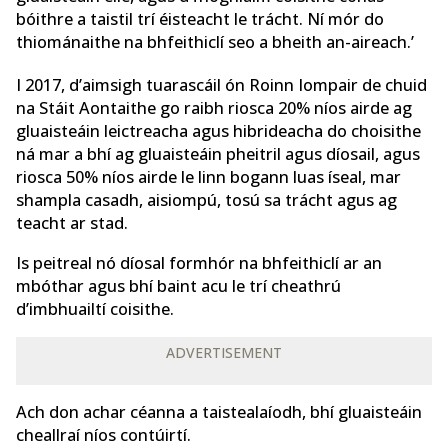
bóithre a taistil trí éisteacht le trácht. Ní mór do
thiománaithe na bhfeithiclí seo a bheith an-aireach.’
I 2017, d’aimsigh tuarascáil ón Roinn Iompair de chuid
na Stáit Aontaithe go raibh riosca 20% níos airde ag
gluaisteáin leictreacha agus hibrideacha do choisithe
ná mar a bhí ag gluaisteáin pheitril agus díosail, agus
riosca 50% níos airde le linn bogann luas íseal, mar
shampla casadh, aisiompú, tosú sa trácht agus ag
teacht ar stad.
Is peitreal nó díosal formhór na bhfeithiclí ar an
mbóthar agus bhí baint acu le trí cheathrú
d’imbhuailtí coisithe.
ADVERTISEMENT
Ach don achar céanna a taistealaíodh, bhí gluaisteáin
cheallraí níos contúirtí.