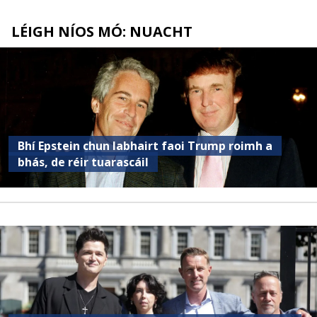
LÉIGH NÍOS MÓ: NUACHT
Bhí Epstein chun labhairt faoi Trump roimh a
bhás, de réir tuarascáil