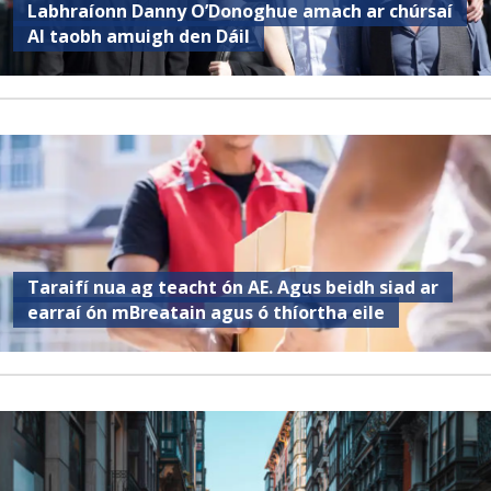
Labhraíonn Danny O’Donoghue amach ar chúrsaí
AI taobh amuigh den Dáil
Taraifí nua ag teacht ón AE. Agus beidh siad ar
earraí ón mBreatain agus ó thíortha eile