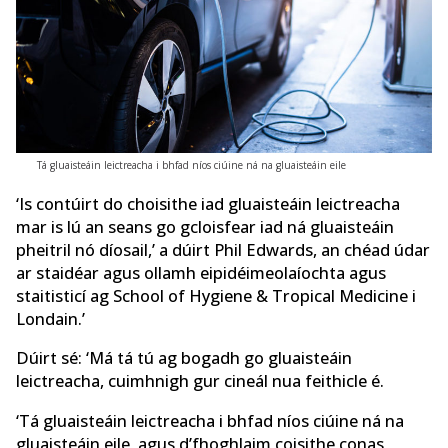
Tá gluaisteáin leictreacha i bhfad níos ciúine ná na gluaisteáin eile
‘Is contúirt do choisithe iad gluaisteáin leictreacha
mar is lú an seans go gcloisfear iad ná gluaisteáin
pheitril nó díosail,’ a dúirt Phil Edwards, an chéad údar
ar staidéar agus ollamh eipidéimeolaíochta agus
staitisticí ag School of Hygiene & Tropical Medicine i
Londain.’
Dúirt sé: ‘Má tá tú ag bogadh go gluaisteáin
leictreacha, cuimhnigh gur cineál nua feithicle é.
‘Tá gluaisteáin leictreacha i bhfad níos ciúine ná na
gluaisteáin eile, agus d’fhoghlaim coisithe conas