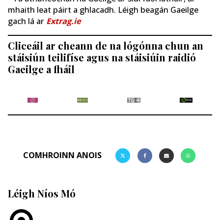
mhaith leat páirt a ghlacadh. Léigh beagán Gaeilge
gach lá ar
Extrag.ie
Cliceáil ar cheann de na lógónna chun an
stáisiún teilifíse agus na stáisiúin raidió
Gaeilge a fháil
COMHROINN ANOIS
Léigh Níos Mó