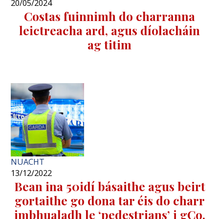
20/05/2024
Costas fuinnimh do charranna
leictreacha ard, agus díolacháin
ag titim
NUACHT
13/12/2022
Bean ina 50idí básaithe agus beirt
gortaithe go dona tar éis do charr
imbhualadh le ‘pedestrians’ i gCo.