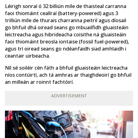
Léirigh sonraí ó 32 billiún míle de thaisteal carranna
faoi thiomáint ceallraí (battery-powered) agus 3
trilliún míle de thurais charranna peitril agus díosail
go bhfuil dhá oiread seans go mbuailfidh gluaisteáin
leictreacha agus hibrideacha coisithe ná gluaisteáin
faoi thiomáint breosla iontaise (fossil fuel-powered),
agus trí oiread seans go ndéanfaidh siad amhlaidh i
ceantair uirbeacha.
Níl sé soiléir cén fáth a bhfuil gluaisteáin leictreacha
níos contúirtí, ach tá amhras ar thaighdeoirí go bhfuil
an milleán ar roinnt fachtóirí.
ADVERTISEMENT