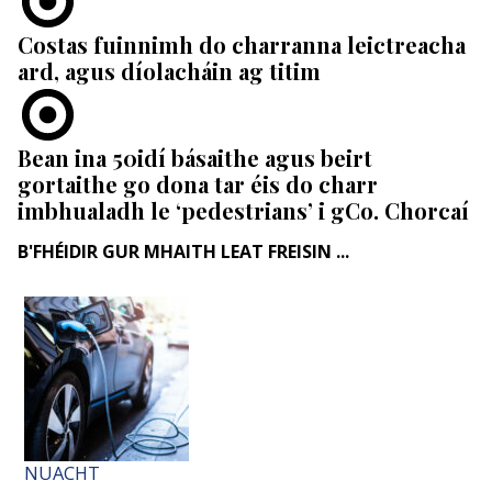
Costas fuinnimh do charranna leictreacha
ard, agus díolacháin ag titim
Bean ina 50idí básaithe agus beirt
gortaithe go dona tar éis do charr
imbhualadh le ‘pedestrians’ i gCo. Chorcaí
B'FHÉIDIR GUR MHAITH LEAT FREISIN ...
NUACHT