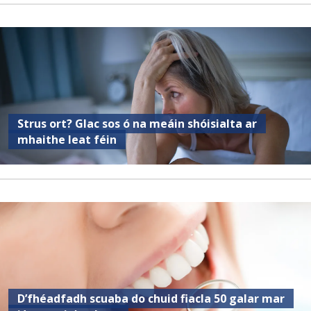
Strus ort? Glac sos ó na meáin shóisialta ar
mhaithe leat féin
D’fhéadfadh scuaba do chuid fiacla 50 galar mar