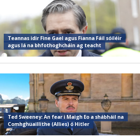
Teannas idir Fine Gael agus Fianna Fáil sóiléir
agus lá na bhfothoghcháin ag teacht
Ted Sweeney: An fear i Maigh Eo a shábháil na
Comhghuaillithe (Allies) ó Hitler