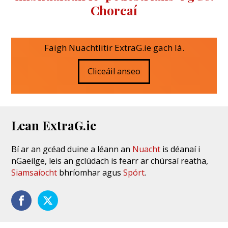
Chorcaí
Faigh Nuachtlitir ExtraG.ie gach lá.
Cliceáil anseo
Lean ExtraG.ie
Bí ar an gcéad duine a léann an
Nuacht
is déanaí i
nGaeilge, leis an gclúdach is fearr ar chúrsaí reatha,
Siamsaíocht
bhríomhar agus
Spórt
.