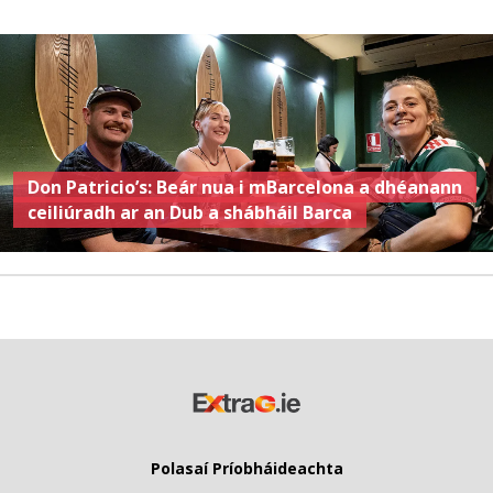
Don Patricio’s: Beár nua i mBarcelona a dhéanann
ceiliúradh ar an Dub a shábháil Barca
Polasaí Príobháideachta