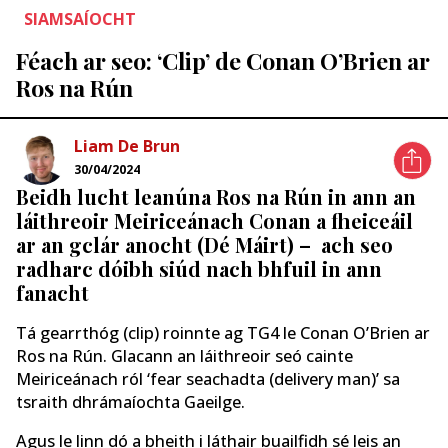
SIAMSAÍOCHT
Féach ar seo: ‘Clip’ de Conan O’Brien ar
Ros na Rún
Liam De Brun
30/04/2024
Beidh lucht leanúna Ros na Rún in ann an
láithreoir Meiriceánach Conan a fheiceáil
ar an gclár anocht (Dé Máirt) – ach seo
radharc dóibh siúd nach bhfuil in ann
fanacht
Tá gearrthóg (clip) roinnte ag TG4 le Conan O’Brien ar
Ros na Rún. Glacann an láithreoir seó cainte
Meiriceánach ról ‘fear seachadta (delivery man)’ sa
tsraith dhrámaíochta Gaeilge.
Agus le linn dó a bheith i láthair buailfidh sé leis an