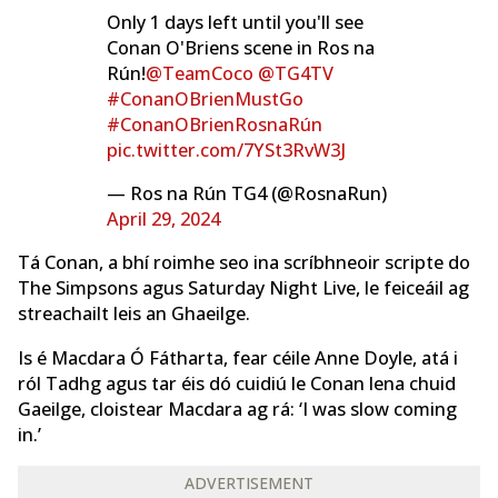
Only 1 days left until you'll see
Conan O'Briens scene in Ros na
Rún!
@TeamCoco
@TG4TV
#ConanOBrienMustGo
#ConanOBrienRosnaRún
pic.twitter.com/7YSt3RvW3J
— Ros na Rún TG4 (@RosnaRun)
April 29, 2024
Tá Conan, a bhí roimhe seo ina scríbhneoir scripte do
The Simpsons agus Saturday Night Live, le feiceáil ag
streachailt leis an Ghaeilge.
Is é Macdara Ó Fátharta, fear céile Anne Doyle, atá i
ról Tadhg agus tar éis dó cuidiú le Conan lena chuid
Gaeilge, cloistear Macdara ag rá: ‘I was slow coming
in.’
ADVERTISEMENT