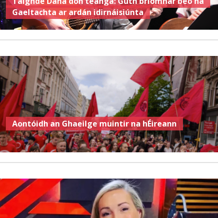
Taighde Dána don teanga: Guth bríomhar beo na
Gaeltachta ar ardán idirnáisiúnta
Aontóidh an Ghaeilge muintir na hÉireann