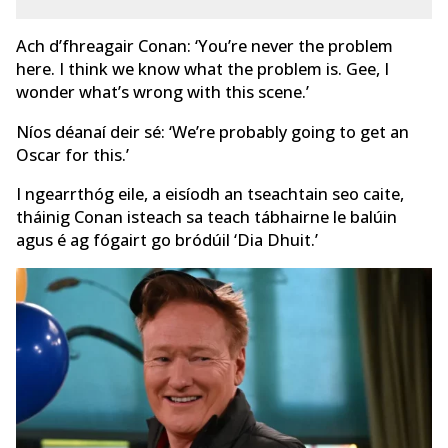
Ach d’fhreagair Conan: ‘You’re never the problem
here. I think we know what the problem is. Gee, I
wonder what’s wrong with this scene.’
Níos déanaí deir sé: ‘We’re probably going to get an
Oscar for this.’
I ngearrthóg eile, a eisíodh an tseachtain seo caite,
tháinig Conan isteach sa teach tábhairne le balúin
agus é ag fógairt go bródúil ‘Dia Dhuit.’