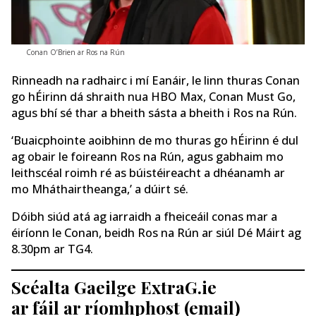
Conan O’Brien ar Ros na Rún
Rinneadh na radhairc i mí Eanáir, le linn thuras Conan
go hÉirinn dá shraith nua HBO Max, Conan Must Go,
agus bhí sé thar a bheith sásta a bheith i Ros na Rún.
‘Buaicphointe aoibhinn de mo thuras go hÉirinn é dul
ag obair le foireann Ros na Rún, agus gabhaim mo
leithscéal roimh ré as búistéireacht a dhéanamh ar
mo Mháthairtheanga,’ a dúirt sé.
Dóibh siúd atá ag iarraidh a fheiceáil conas mar a
éiríonn le Conan, beidh Ros na Rún ar siúl Dé Máirt ag
8.30pm ar TG4.
Scéalta Gaeilge ExtraG.ie
ar fáil ar ríomhphost (email)