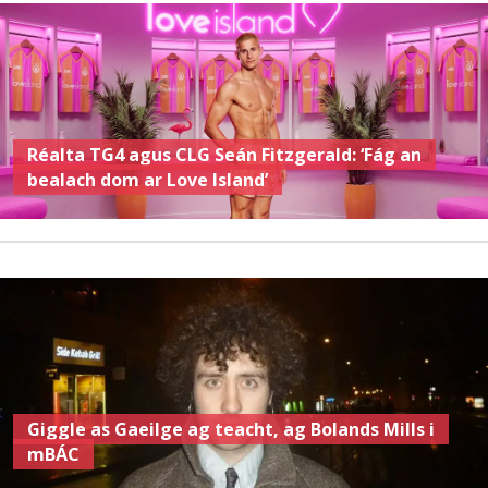
Réalta TG4 agus CLG Seán Fitzgerald: ‘Fág an
bealach dom ar Love Island’
Giggle as Gaeilge ag teacht, ag Bolands Mills i
mBÁC