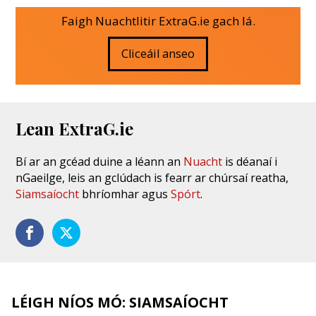
Faigh Nuachtlitir ExtraG.ie gach lá.
Cliceáil anseo
Lean ExtraG.ie
Bí ar an gcéad duine a léann an
Nuacht
is déanaí i
nGaeilge, leis an gclúdach is fearr ar chúrsaí reatha,
Siamsaíocht
bhríomhar agus
Spórt
.
LÉIGH NÍOS MÓ: SIAMSAÍOCHT