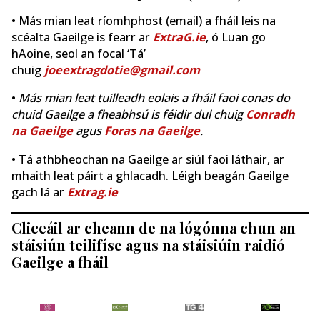
• Más mian leat ríomhphost (email) a fháil leis na
scéalta Gaeilge is fearr ar
ExtraG.ie
, ó Luan go
hAoine, seol an focal ‘Tá’
chuig
joeextragdotie@gmail.com
•
Más mian leat tuilleadh eolais a fháil faoi conas do
chuid Gaeilge a fheabhsú is féidir dul chuig
Conradh
na Gaeilge
agus
Foras na Gaeilge
.
• Tá athbheochan na Gaeilge ar siúl faoi láthair, ar
mhaith leat páirt a ghlacadh. Léigh beagán Gaeilge
gach lá ar
Extrag.ie
Cliceáil ar cheann de na lógónna chun an
stáisiún teilifíse agus na stáisiúin raidió
Gaeilge a fháil