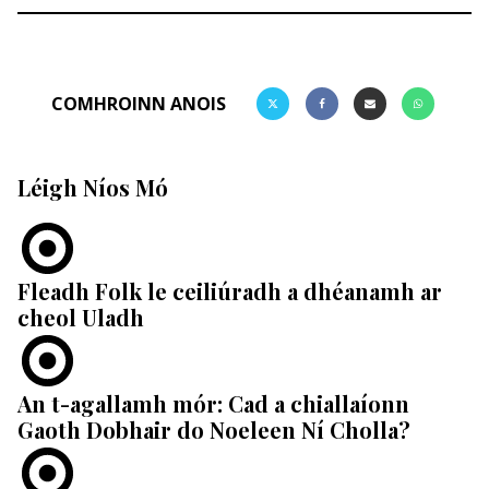
COMHROINN ANOIS
Léigh Níos Mó
Fleadh Folk le ceiliúradh a dhéanamh ar
cheol Uladh
An t-agallamh mór: Cad a chiallaíonn
Gaoth Dobhair do Noeleen Ní Cholla?