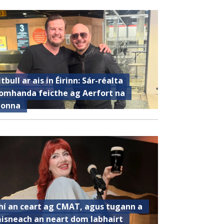
itbull ar ais in Éirinn: Sár-réalta
omhanda feicthe ag Aerfort na
ionna
hí an ceart ag CMAT, agus tugann a
isneach an neart dom labhairt