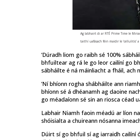
Ag labhairt di ar RTÉ Prime Time le Miri
taithí uafásach féin maidir le ‘cellulitis’ a
‘Dúradh liom go raibh sé 100% sábháilt
bhfuiltear ag rá le go leor cailíní go
sábháilte é ná máinliacht a fháil, ach níl
‘Ní bhíonn rogha shábháilte ann riamh,
bhíonn sé á dhéanamh ag daoine nach g
go méadaíonn sé sin an riosca céad ua
Labhair Niamh faoin méadú ar líon na
shóisialta a chuireann nósanna imeac
Dúirt sí go bhfuil sí ag iarraidh cailí