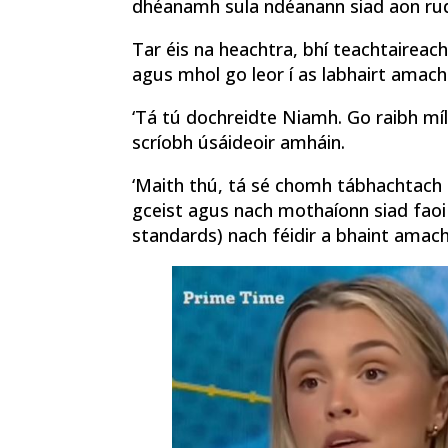
dhéanamh sula ndéanann siad aon ru
Tar éis na heachtra, bhí teachtaireac
agus mhol go leor í as labhairt amach
‘Tá tú dochreidte Niamh. Go raibh míle
scríobh úsáideoir amháin.
‘Maith thú, tá sé chomh tábhachtach 
gceist agus nach mothaíonn siad faoi 
standards) nach féidir a bhaint amach,