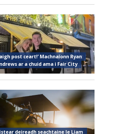
Faigh post ceart!’ Machnaíonn Ryan
ndrews ar a chuid ama i Fair City
istear deireadh seachtaine le Liam