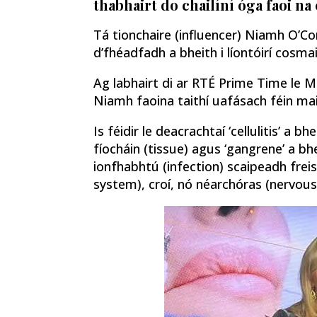
thabhairt do chailíní óga faoi na
Tá tionchaire (influencer) Niamh O’Co
d’fhéadfadh a bheith i líontóirí cosmai
Ag labhairt di ar RTÉ Prime Time le Mi
Niamh faoina taithí uafásach féin maidir 
Is féidir le deacrachtaí ‘cellulitis’ a 
fíocháin (tissue) agus ‘gangrene’ a bhe
ionfhabhtú (infection) scaipeadh freis
system), croí, nó néarchóras (nervou