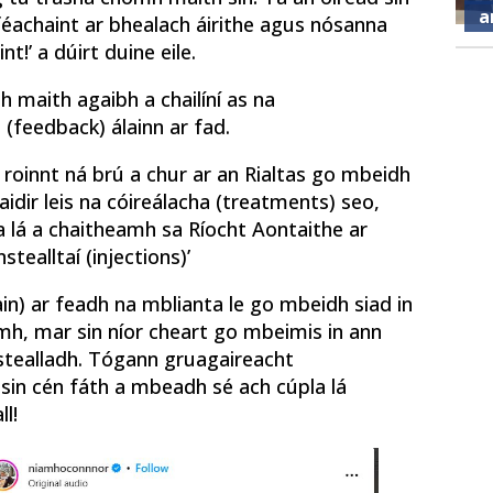
a
féachaint ar bhealach áirithe agus nósanna
!’ a dúirt duine eile.
h maith agaibh a chailíní as na
 (feedback) álainn ar fad.
 roinnt ná brú a chur ar an Rialtas go mbeidh
aidir leis na cóireálacha (treatments) seo,
a lá a chaitheamh sa Ríocht Aontaithe ar
ealltaí (injections)’
train) ar feadh na mblianta le go mbeidh siad in
h, mar sin níor cheart go mbeimis in ann
stealladh. Tógann gruagaireacht
r sin cén fáth a mbeadh sé ach cúpla lá
l!