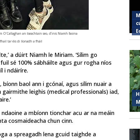
M
c
E
am O’Callaghan an tseachtain seo, d’inis Niamh faoina
 fhail tar éis di líonadh a fháil
e,’ a dúirt Niamh le Miriam. ‘Sílim go
 bhfuil sé 100% sábháilte agus gur rogha níos
 i ndáiríre.
 bíonn baol ann i gcónaí, agus sílim nuair a
airmithe leighis (medical professionals) iad,
H
ire.’
M
 ndaoine a mbíonn tionchar acu ar na meáin
hta cosmaideacha chun cinn.
ní óga a spreagadh lena gcuid taighde a