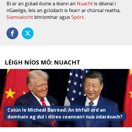
Bí ar an gcéad duine a léann an
Nuacht
is déanaí i
nGaeilge, leis an gclúdach is fearr ar chúrsaí reatha,
Siamsaíocht
bhríomhar agus
Spórt
.
LÉIGH NÍOS MÓ: NUACHT
Colún le Micheál Bairéad: An bhfuil ord an
domhain ag dul i dtreo ceannairí nua údarásach?