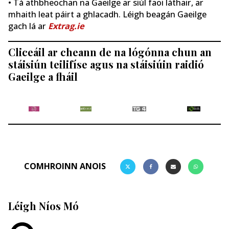
• Tá athbheochan na Gaeilge ar siúl faoi láthair, ar
mhaith leat páirt a ghlacadh. Léigh beagán Gaeilge
gach lá ar
Extrag.ie
Cliceáil ar cheann de na lógónna chun an
stáisiún teilifíse agus na stáisiúin raidió
Gaeilge a fháil
COMHROINN ANOIS
Léigh Níos Mó