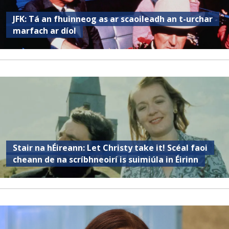
JFK: Tá an fhuinneog as ar scaoileadh an t-urchar
marfach ar díol
Stair na hÉireann: Let Christy take it! Scéal faoi
cheann de na scríbhneoirí is suimiúla in Éirinn