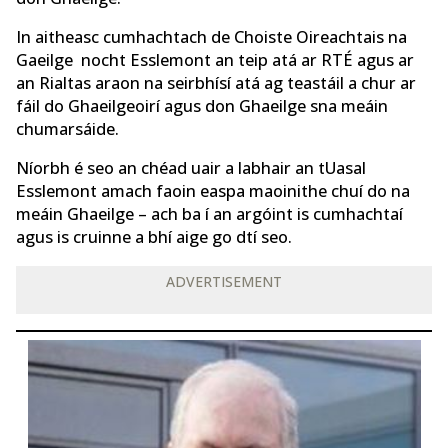
In aitheasc cumhachtach de Choiste Oireachtais na
Gaeilge nocht Esslemont an teip atá ar RTÉ agus ar
an Rialtas araon na seirbhísí atá ag teastáil a chur ar
fáil do Ghaeilgeoirí agus don Ghaeilge sna meáin
chumarsáide.
Níorbh é seo an chéad uair a labhair an tUasal
Esslemont amach faoin easpa maoinithe chuí do na
meáin Ghaeilge – ach ba í an argóint is cumhachtaí
agus is cruinne a bhí aige go dtí seo.
ADVERTISEMENT