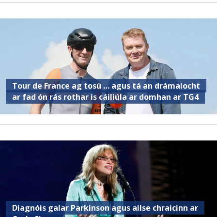
Tour de France ag tosú … agus tá an drámaíocht
ar fad ón rás rothar is cáiliúla ar domhan ar TG4
Diagnóis galar Parkinson agus ailse chraicinn ar