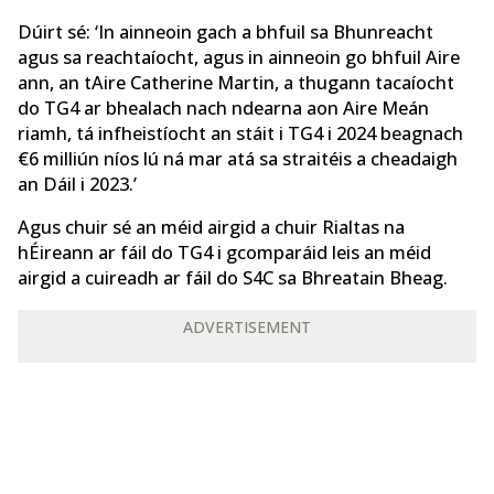
Dúirt sé: ‘In ainneoin gach a bhfuil sa Bhunreacht
agus sa reachtaíocht, agus in ainneoin go bhfuil Aire
ann, an tAire Catherine Martin, a thugann tacaíocht
do TG4 ar bhealach nach ndearna aon Aire Meán
riamh, tá infheistíocht an stáit i TG4 i 2024 beagnach
€6 milliún níos lú ná mar atá sa straitéis a cheadaigh
an Dáil i 2023.’
Agus chuir sé an méid airgid a chuir Rialtas na
hÉireann ar fáil do TG4 i gcomparáid leis an méid
airgid a cuireadh ar fáil do S4C sa Bhreatain Bheag.
ADVERTISEMENT