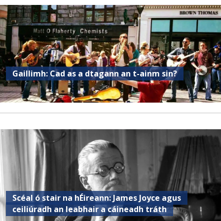
Gaillimh: Cad as a dtagann an t-ainm sin?
Scéal ó stair na hÉireann: James Joyce agus
ceiliúradh an leabhair a cáineadh tráth