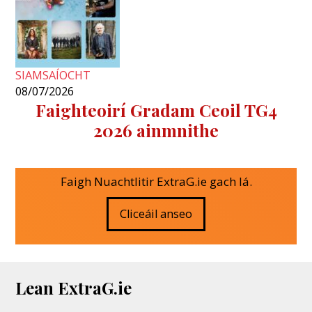
SIAMSAÍOCHT
08/07/2026
Faighteoirí Gradam Ceoil TG4
2026 ainmnithe
Faigh Nuachtlitir ExtraG.ie gach lá.
Cliceáil anseo
Lean ExtraG.ie