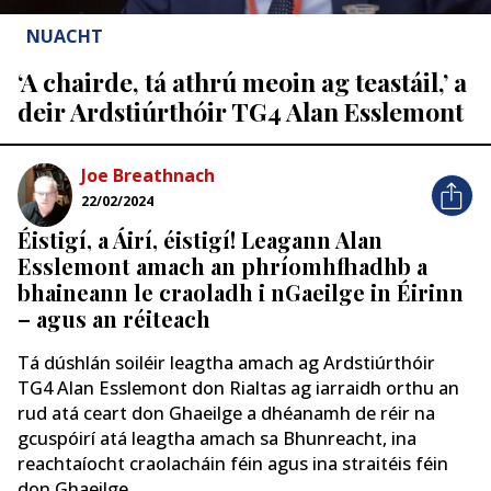
NUACHT
‘A chairde, tá athrú meoin ag teastáil,’ a
deir Ardstiúrthóir TG4 Alan Esslemont
Joe Breathnach
22/02/2024
Éistigí, a Áirí, éistigí! Leagann Alan
Esslemont amach an phríomhfhadhb a
bhaineann le craoladh i nGaeilge in Éirinn
– agus an réiteach
Tá dúshlán soiléir leagtha amach ag Ardstiúrthóir
TG4 Alan Esslemont don Rialtas ag iarraidh orthu an
rud atá ceart don Ghaeilge a dhéanamh de réir na
gcuspóirí atá leagtha amach sa Bhunreacht, ina
reachtaíocht craolacháin féin agus ina straitéis féin
don Ghaeilge.