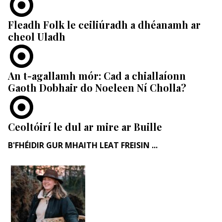
Fleadh Folk le ceiliúradh a dhéanamh ar
cheol Uladh
An t-agallamh mór: Cad a chiallaíonn
Gaoth Dobhair do Noeleen Ní Cholla?
Ceoltóirí le dul ar mire ar Buille
B'FHÉIDIR GUR MHAITH LEAT FREISIN ...