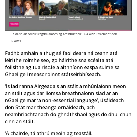
Tá dúshlán soiléir leagtha amach ag Ardstiúrthóir TG4 Alan Esslemont don
Rialtas
Fadhb amháin a thug sé faoi deara ná ceann atá
léirithe roimhe seo, go háirithe sna scéalta atá
foilsithe ag tuairisc.ie a aithníonn easpa suime sa
Ghaeilge i measc roinnt státseirbhíseach.
‘Is iad ranna Airgeadais an stáit a mhúnlaíonn meon
an stáit agus dar liomsa breathnaíonn siad ar an
nGaeilge mar ‘a non-essential language’, úsáideach
don Stát mar theanga ornáideach, ach
neamhriachtanach do ghnáthshaol agus do dhul chun
cinn an stáit.
‘A chairde, tá athrú meoin ag teastáil.