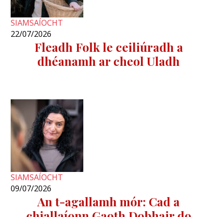
SIAMSAÍOCHT
22/07/2026
Fleadh Folk le ceiliúradh a
dhéanamh ar cheol Uladh
SIAMSAÍOCHT
09/07/2026
An t-agallamh mór: Cad a
chiallaíonn Gaoth Dobhair do