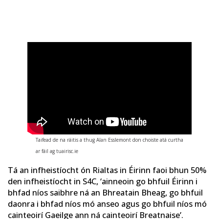
Taifead de na ráitis a thug Alan Esslemont don choiste atá curtha
ar fáil ag tuairisc.ie
Tá an infheistíocht ón Rialtas in Éirinn faoi bhun 50%
den infheistíocht in S4C, ‘ainneoin go bhfuil Éirinn i
bhfad níos saibhre ná an Bhreatain Bheag, go bhfuil
daonra i bhfad níos mó anseo agus go bhfuil níos mó
cainteoirí Gaeilge ann ná cainteoirí Breatnaise’.