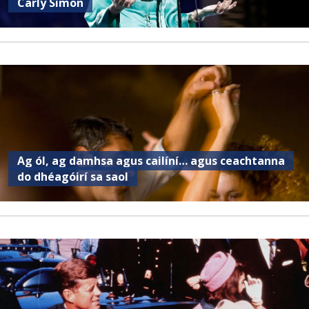
Carly Simon
Ag ól, ag damhsa agus cailíní… agus ceachtanna
do dhéagóirí sa saol