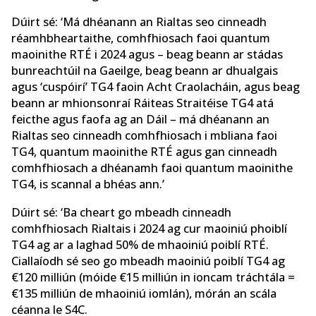
Dúirt sé: ‘Má dhéanann an Rialtas seo cinneadh
réamhbheartaithe, comhfhiosach faoi quantum
maoinithe RTÉ i 2024 agus – beag beann ar stádas
bunreachtúil na Gaeilge, beag beann ar dhualgais
agus ‘cuspóirí’ TG4 faoin Acht Craolacháin, agus beag
beann ar mhionsonraí Ráiteas Straitéise TG4 atá
feicthe agus faofa ag an Dáil – má dhéanann an
Rialtas seo cinneadh comhfhiosach i mbliana faoi
TG4, quantum maoinithe RTÉ agus gan cinneadh
comhfhiosach a dhéanamh faoi quantum maoinithe
TG4, is scannal a bhéas ann.’
Dúirt sé: ‘Ba cheart go mbeadh cinneadh
comhfhiosach Rialtais i 2024 ag cur maoiniú phoiblí
TG4 ag ar a laghad 50% de mhaoiniú poiblí RTÉ.
Ciallaíodh sé seo go mbeadh maoiniú poiblí TG4 ag
€120 milliún (móide €15 milliún in ioncam tráchtála =
€135 milliún de mhaoiniú iomlán), mórán an scála
céanna le S4C.