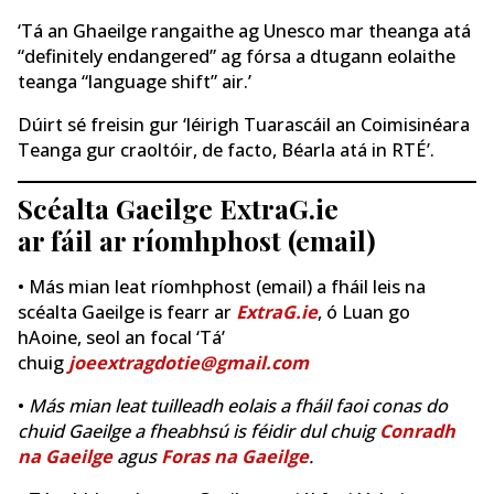
‘Tá an Ghaeilge rangaithe ag Unesco mar theanga atá
“definitely endangered” ag fórsa a dtugann eolaithe
teanga “language shift” air.’
Dúirt sé freisin gur ‘léirigh Tuarascáil an Coimisinéara
Teanga gur craoltóir, de facto, Béarla atá in RTÉ’.
Scéalta Gaeilge ExtraG.ie
ar fáil ar ríomhphost (email)
• Más mian leat ríomhphost (email) a fháil leis na
scéalta Gaeilge is fearr ar
ExtraG.ie
, ó Luan go
hAoine, seol an focal ‘Tá’
chuig
joeextragdotie@gmail.com
•
Más mian leat tuilleadh eolais a fháil faoi conas do
chuid Gaeilge a fheabhsú is féidir dul chuig
Conradh
na Gaeilge
agus
Foras na Gaeilge
.