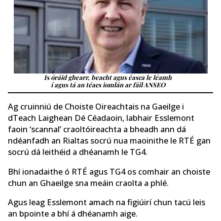
Is óráid ghearr, beacht agus éasca le léamh
í agus tá an téacs iomlán ar fáil ANSEO
Ag cruinniú de Choiste Oireachtais na Gaeilge i
dTeach Laighean Dé Céadaoin, labhair Esslemont
faoin ‘scannal’ craoltóireachta a bheadh ann dá
ndéanfadh an Rialtas socrú nua maoinithe le RTÉ gan
socrú dá leithéid a dhéanamh le TG4.
Bhí ionadaithe ó RTÉ agus TG4 os comhair an choiste
chun an Ghaeilge sna meáin craolta a phlé.
Agus leag Esslemont amach na figiúirí chun tacú leis
an bpointe a bhí á dhéanamh aige.