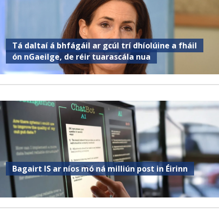
Tá daltaí á bhfágáil ar gcúl trí dhíolúine a fháil
ón nGaeilge, de réir tuarascála nua
Bagairt IS ar níos mó ná milliún post in Éirinn