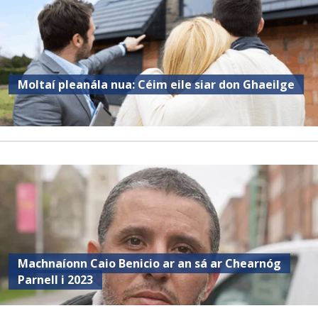
Moltaí pleanála nua: Céim eile siar don Ghaeilge
Machnaíonn Caio Benicio ar an sá ar Chearnóg
Parnell i 2023