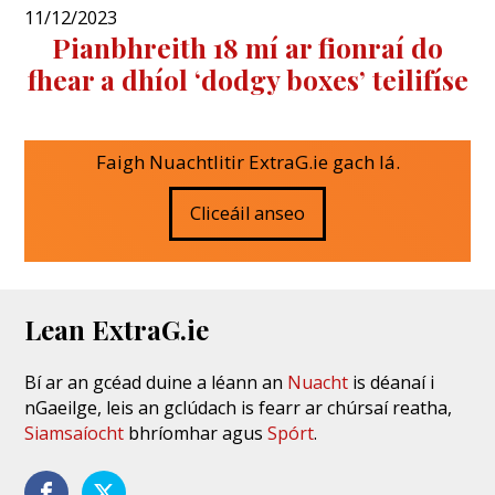
11/12/2023
Pianbhreith 18 mí ar fionraí do
fhear a dhíol ‘dodgy boxes’ teilifíse
Faigh Nuachtlitir ExtraG.ie gach lá.
Cliceáil anseo
Lean ExtraG.ie
Bí ar an gcéad duine a léann an
Nuacht
is déanaí i
nGaeilge, leis an gclúdach is fearr ar chúrsaí reatha,
Siamsaíocht
bhríomhar agus
Spórt
.