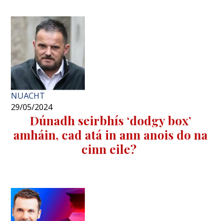
NUACHT
29/05/2024
Dúnadh seirbhís ‘dodgy box’
amháin, cad atá in ann anois do na
cinn eile?