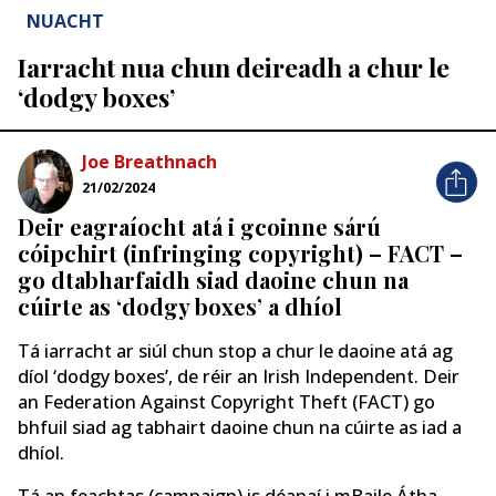
NUACHT
Iarracht nua chun deireadh a chur le
‘dodgy boxes’
Joe Breathnach
21/02/2024
Deir eagraíocht atá i gcoinne sárú
cóipchirt (infringing copyright) – FACT –
go dtabharfaidh siad daoine chun na
cúirte as ‘dodgy boxes’ a dhíol
Tá iarracht ar siúl chun stop a chur le daoine atá ag
díol ‘dodgy boxes’, de réir an Irish Independent. Deir
an Federation Against Copyright Theft (FACT) go
bhfuil siad ag tabhairt daoine chun na cúirte as iad a
dhíol.