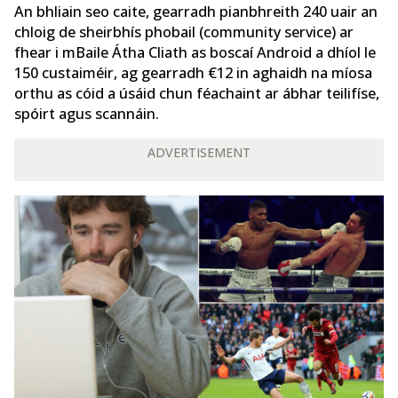
An bhliain seo caite, gearradh pianbhreith 240 uair an
chloig de sheirbhís phobail (community service) ar
fhear i mBaile Átha Cliath as boscaí Android a dhíol le
150 custaiméir, ag gearradh €12 in aghaidh na míosa
orthu as cóid a úsáid chun féachaint ar ábhar teilifíse,
spóirt agus scannáin.
ADVERTISEMENT