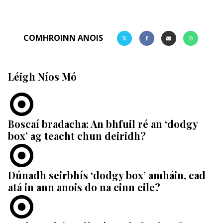
COMHROINN ANOIS
Léigh Níos Mó
Boscaí bradacha: An bhfuil ré an ‘dodgy
box’ ag teacht chun deiridh?
Dúnadh seirbhís ‘dodgy box’ amháin, cad
atá in ann anois do na cinn eile?