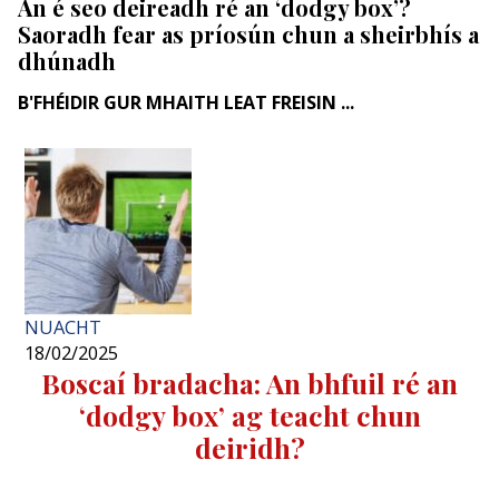
An é seo deireadh ré an ‘dodgy box’?
Saoradh fear as príosún chun a sheirbhís a
dhúnadh
B'FHÉIDIR GUR MHAITH LEAT FREISIN ...
NUACHT
18/02/2025
Boscaí bradacha: An bhfuil ré an
‘dodgy box’ ag teacht chun
deiridh?