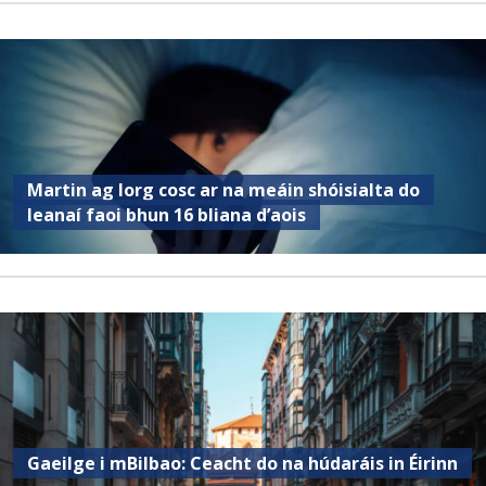
Martin ag lorg cosc ar na meáin shóisialta do
leanaí faoi bhun 16 bliana d’aois
Gaeilge i mBilbao: Ceacht do na húdaráis in Éirinn