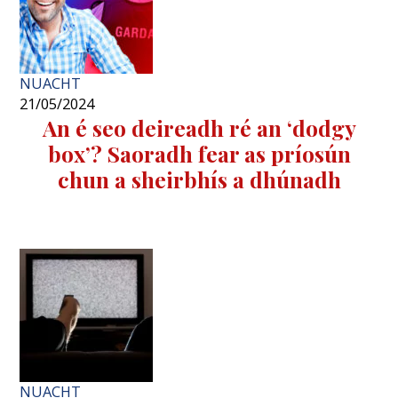
NUACHT
21/05/2024
An é seo deireadh ré an ‘dodgy
box’? Saoradh fear as príosún
chun a sheirbhís a dhúnadh
NUACHT