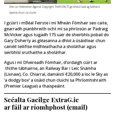
Deir an Federation Against Copyright Theft (FACT) go bhfuil siad ag tabhairt
daoine chun na cúirte
I gcúirt i mBéal Feirste i mí Mheán Fómhair seo caite,
gearradh pianbhreith ocht mí sa phríosún ar Padraig
McVicker agus tugadh 175 uair de sheirbhís pobail do
Gary Doherty as gléasanna a dhíol a úsáidtear chun
cainéil teilifíse mídhleathacha a sholáthar agus
seirbhísí sruthaithe a sholáthar.
Agus i mí Dheireadh Fómhair, d’ordaigh cúirt ar
thithe tábhairne, an Railway Bar i Leic Snámha
(Lixnaw), Co. Chiarraí, damáistí €20,000 a íoc le Sky as
‘a dodgy box’ a úsáid chun cluichí sa Phríomhshraith
(Premier League) a thaispeáint.
Scéalta Gaeilge ExtraG.ie
ar fáil ar ríomhphost (email)