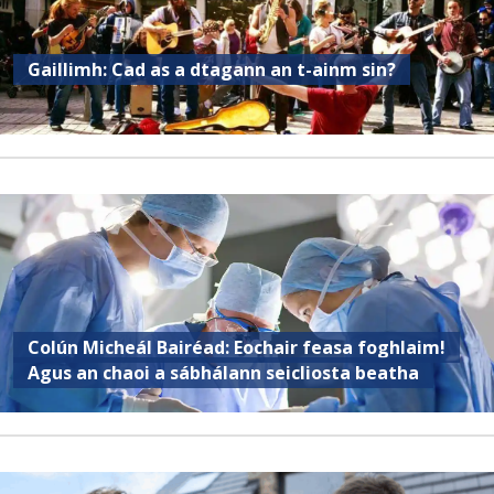
Gaillimh: Cad as a dtagann an t-ainm sin?
Colún Micheál Bairéad: Eochair feasa foghlaim!
Agus an chaoi a sábhálann seicliosta beatha