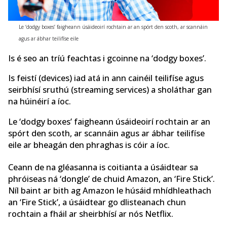
Le ‘dodgy boxes’ faigheann úsáideoirí rochtain ar an spórt den scoth, ar scannáin
agus ar ábhar teilifíse eile
Is é seo an tríú feachtas i gcoinne na ‘dodgy boxes’.
Is feistí (devices) iad atá in ann cainéil teilifíse agus
seirbhísí sruthú (streaming services) a sholáthar gan
na húinéirí a íoc.
Le ‘dodgy boxes’ faigheann úsáideoirí rochtain ar an
spórt den scoth, ar scannáin agus ar ábhar teilifíse
eile ar bheagán den phraghas is cóir a íoc.
Ceann de na gléasanna is coitianta a úsáidtear sa
phróiseas ná ‘dongle’ de chuid Amazon, an ‘Fire Stick’.
Níl baint ar bith ag Amazon le húsáid mhídhleathach
an ‘Fire Stick’, a úsáidtear go dlisteanach chun
rochtain a fháil ar sheirbhísí ar nós Netflix.