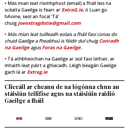
• Más mian leat ríomhphost (email) a fháil leis na
scéalta Gaeilge is fearr ar
ExtraG.ie
, ó Luan go
hAoine, seol an focal ‘Tá’
chuig
joeextragdotie@gmail.com
•
Más mian leat tuilleadh eolais a fháil faoi conas do
chuid Gaeilge a fheabhsú is féidir dul chuig
Conradh
na Gaeilge
agus
Foras na Gaeilge
.
• Tá athbheochan na Gaeilge ar siúl faoi láthair, ar
mhaith leat páirt a ghlacadh. Léigh beagán Gaeilge
gach lá ar
Extrag.ie
Cliceáil ar cheann de na lógónna chun an
stáisiún teilifíse agus na stáisiúin raidió
Gaeilge a fháil