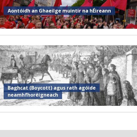
Aontóidh an Ghaeilge muintir na hÉireann
Baghcat (Boycott) agus rath agóide
neamhfhoréigneach