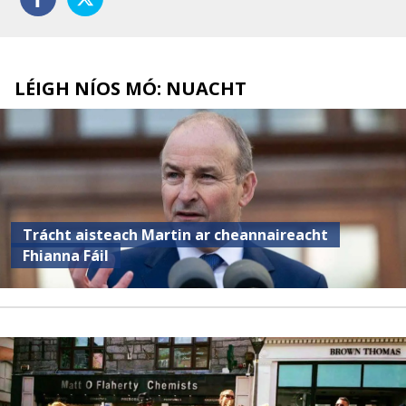
LÉIGH NÍOS MÓ: NUACHT
Trácht aisteach Martin ar cheannaireacht
Fhianna Fáil