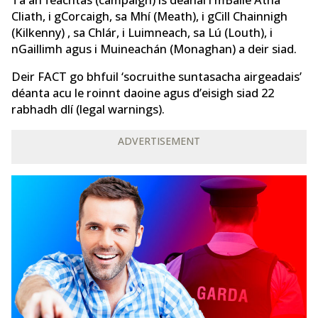
Tá an feachtas (campaign) is déanaí i mBaile Átha
Cliath, i gCorcaigh, sa Mhí (Meath), i gCill Chainnigh
(Kilkenny) , sa Chlár, i Luimneach, sa Lú (Louth), i
nGaillimh agus i Muineachán (Monaghan) a deir siad.
Deir FACT go bhfuil ‘socruithe suntasacha airgeadais’
déanta acu le roinnt daoine agus d’eisigh siad 22
rabhadh dlí (legal warnings).
ADVERTISEMENT