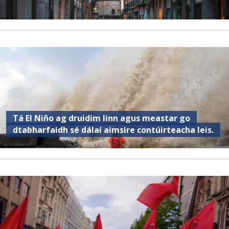
Tá El Niño ag druidim linn agus meastar go
dtabharfaidh sé dálaí aimsire contúirteacha leis.