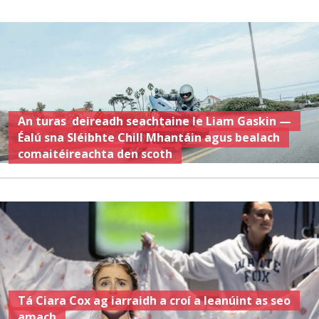
An turas deireadh seachtaine le Liam Gaskin —
Éalú sna Sléibhte Chill Mhantáin agus bealach
comaitéireachta den scoth
Tá Ciara Cox ag iarraidh a croí a leanúint as seo
amach