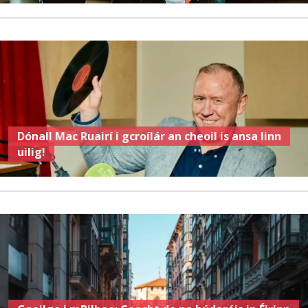
Dónall Mac Ruairí i gcroílár an cheoil is ansa linn
uilig!