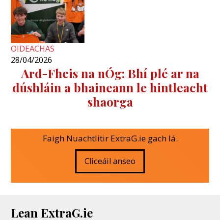
OIDEACHAS
28/04/2026
Ard-Fheis na nÓg: Bhí plé ar na
dúshláin a bhaineann le hintleacht
shaorga
Faigh Nuachtlitir ExtraG.ie gach lá.
Cliceáil anseo
Lean ExtraG.ie