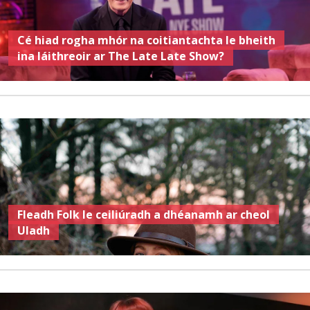
Cé hiad rogha mhór na coitiantachta le bheith
ina láithreoir ar The Late Late Show?
Fleadh Folk le ceiliúradh a dhéanamh ar cheol
Uladh