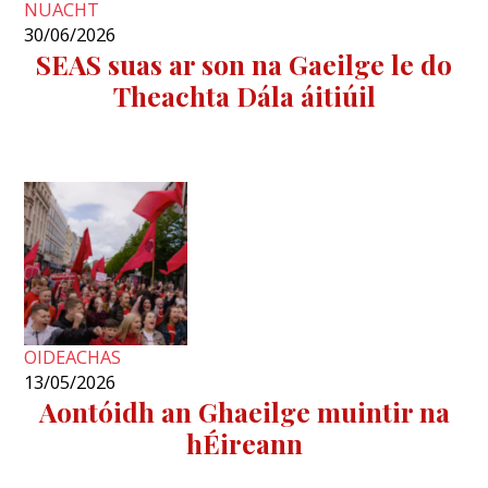
NUACHT
30/06/2026
SEAS suas ar son na Gaeilge le do
Theachta Dála áitiúil
OIDEACHAS
13/05/2026
Aontóidh an Ghaeilge muintir na
hÉireann