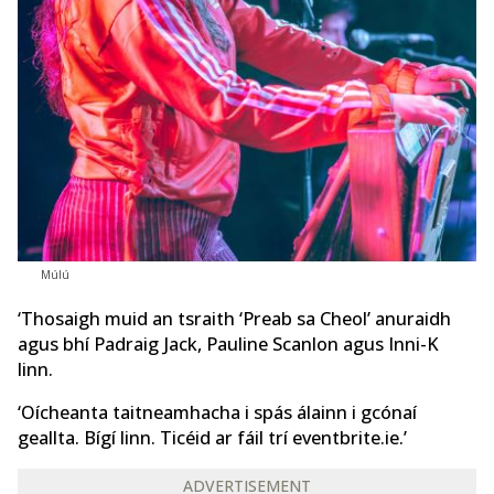
Múlú
‘Thosaigh muid an tsraith ‘Preab sa Cheol’ anuraidh
agus bhí Padraig Jack, Pauline Scanlon agus Inni-K
linn.
‘Oícheanta taitneamhacha i spás álainn i gcónaí
geallta. Bígí linn. Ticéid ar fáil trí eventbrite.ie.’
ADVERTISEMENT