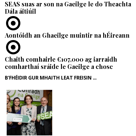
SEAS suas ar son na Gaeilge le do Theachta
Dála áitiúil
Aontóidh an Ghaeilge muintir na hÉireann
Chaith comhairle €107,000 ag iarraidh
comharthaí sráide le Gaeilge a chosc
B'FHÉIDIR GUR MHAITH LEAT FREISIN ...