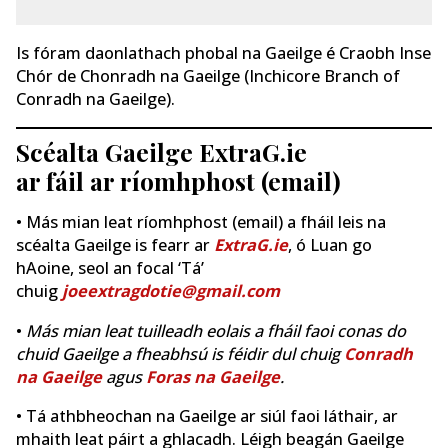
Is fóram daonlathach phobal na Gaeilge é Craobh Inse
Chór de Chonradh na Gaeilge (Inchicore Branch of
Conradh na Gaeilge).
Scéalta Gaeilge ExtraG.ie
ar fáil ar ríomhphost (email)
• Más mian leat ríomhphost (email) a fháil leis na
scéalta Gaeilge is fearr ar
ExtraG.ie
, ó Luan go
hAoine, seol an focal ‘Tá’
chuig
joeextragdotie@gmail.com
•
Más mian leat tuilleadh eolais a fháil faoi conas do
chuid Gaeilge a fheabhsú is féidir dul chuig
Conradh
na Gaeilge
agus
Foras na Gaeilge
.
• Tá athbheochan na Gaeilge ar siúl faoi láthair, ar
mhaith leat páirt a ghlacadh. Léigh beagán Gaeilge