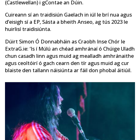
(Castlewellan) i gContae an Dúin.
Cuireann sí an traidisiún Gaelach in iúl le brí nua agus
d’eisigh sí a EP, Sásta a bheith Anseo, ag tús 2023 le
huirlisí traidisiúnta.
Dúirt Simon Ó Donnabháin as Craobh Inse Chór le
ExtraG.ie: ‘Is í Múlú an chéad amhránaí ó Chúige Uladh
chun casadh linn agus muid ag mealladh amhránaithe
agus ceoltóirí ó gach cearn den tír agus muid ag cur
blaiste den tallann náisiúnta ar fáil don phobal áitiúil.