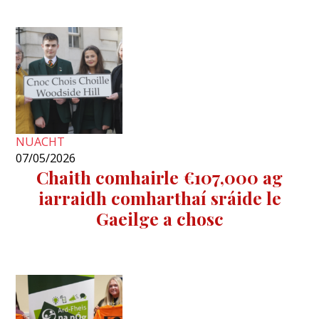
NUACHT
07/05/2026
Chaith comhairle €107,000 ag
iarraidh comharthaí sráide le
Gaeilge a chosc