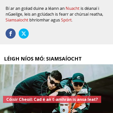
Bí ar an gcéad duine a léann an
Nuacht
is déanaí i
nGaeilge, leis an gclúdach is fearr ar chúrsaí reatha,
Siamsaíocht
bhríomhar agus
Spórt
.
LÉIGH NÍOS MÓ: SIAMSAÍOCHT
Cóisir Cheoil: Cad é an t-amhrán is ansa leat?