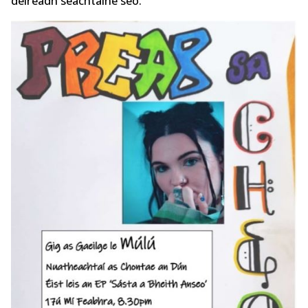
deireadh seachtaine seo.