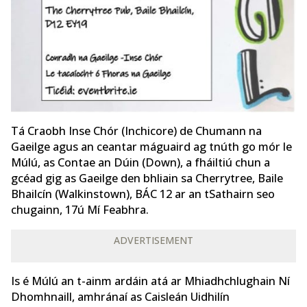
Tá Craobh Inse Chór (Inchicore) de Chumann na
Gaeilge agus an ceantar máguaird ag tnúth go mór le
Múlú, as Contae an Dúin (Down), a fháiltiú chun a
gcéad gig as Gaeilge den bhliain sa Cherrytree, Baile
Bhailcín (Walkinstown), BÁC 12 ar an tSathairn seo
chugainn, 17ú Mí Feabhra.
ADVERTISEMENT
Is é Múlú an t-ainm ardáin atá ar Mhiadhchlughain Ní
Dhomhnaill, amhránaí as Caisleán Uidhilín