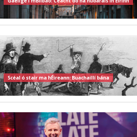
Gaeilge i mBilbao: Ceacht do na húdaráis in Éirinn
Scéal ó stair ma hÉireann: Buachaillí bána