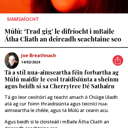
SIAMSAÍOCHT
Múlú: ‘Trad gig’ le difríocht i mBaile
Átha Cliath an deireadh seachtaine seo
Joe Breathnach
14/02/2024
Tá a stíl nua-aimseartha féin forbartha ag
Múlú maidir le ceol traidisiúnta a sheinm
agus beidh sí sa Cherrytree Dé Sathairn
Tá go leor ceoltóirí ag teacht amach ó Chúige Uladh
atá ag cur foinn thraidisiúnta agus teicnící nua-
aimseartha le chéile, agus tá Múlú ar ceann acu.
Agus beidh sí le cloisteáil i mBaile Átha Cliath an