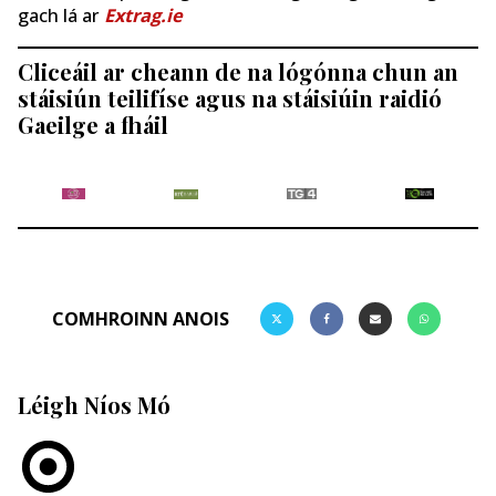
gach lá ar
Extrag.ie
Cliceáil ar cheann de na lógónna chun an
stáisiún teilifíse agus na stáisiúin raidió
Gaeilge a fháil
COMHROINN ANOIS
Léigh Níos Mó