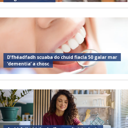
D’fhéadfadh scuaba do chuid fiacla 50 galar mar
‘dementia’ a chosc