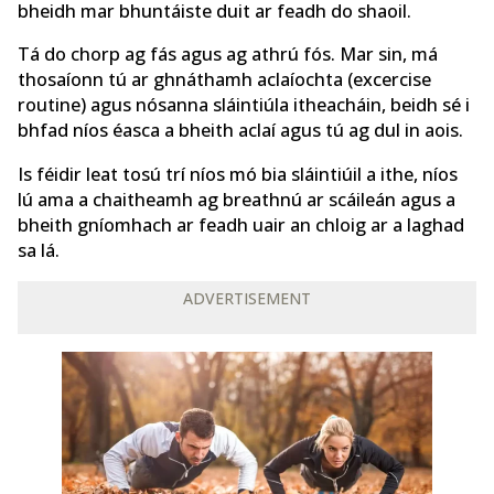
bheidh mar bhuntáiste duit ar feadh do shaoil.
Tá do chorp ag fás agus ag athrú fós. Mar sin, má
thosaíonn tú ar ghnáthamh aclaíochta (excercise
routine) agus nósanna sláintiúla itheacháin, beidh sé i
bhfad níos éasca a bheith aclaí agus tú ag dul in aois.
Is féidir leat tosú trí níos mó bia sláintiúil a ithe, níos
lú ama a chaitheamh ag breathnú ar scáileán agus a
bheith gníomhach ar feadh uair an chloig ar a laghad
sa lá.
ADVERTISEMENT