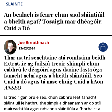
SLÁINTE
An bealach is fearr chun saol sláintiúil
a bheith agat? Tosaigh mar dhéagóir:
Cuid a Dó
Joe Breathnach
13/02/2024
Thar na trí seachtaine atá romhainn beidh
ExtraG.ie ag foilsiú treoir shimplí chun
cabhrú le déagóirí agus daoine fásta óga
fanacht aclaí agus a bheith sláintiúil. Seo
Cuid a dó agus tá nasc chuig Cuid a hAon
ANSEO
Is treoir gan brú é seo, chun cabhrú leat fanacht
sláintiúil le hathruithe simplí a dhéanamh ar do stíl
maireachtála agus nósanna sláintiúla a fhorbairt a