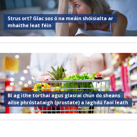
Strus ort? Glac sos ó na meáin shóisialta ar
mhaithe leat féin
Bí ag ithe torthaí agus glasraí chun do sheans
ailse phróstataigh (prostate) a laghdú faoi leath