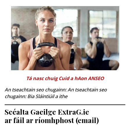
Tá nasc chuig Cuid a hAon ANSEO
An tseachtain seo chugainn: An tseachtain seo
chugainn: Bia Sláintiúil a ithe
Scéalta Gaeilge ExtraG.ie
ar fáil ar ríomhphost (email)