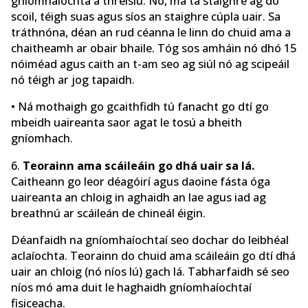
gníomhaíochta a threisiú. Nó, má tá staighre ag do
scoil, téigh suas agus síos an staighre cúpla uair. Sa
tráthnóna, déan an rud céanna le linn do chuid ama a
chaitheamh ar obair bhaile. Tóg sos amháin nó dhó 15
nóiméad agus caith an t-am seo ag siúl nó ag scipeáil
nó téigh ar jog tapaidh.
• Ná mothaigh go gcaithfidh tú fanacht go dtí go
mbeidh uaireanta saor agat le tosú a bheith
gníomhach.
6.
Teorainn ama scáileáin go dhá uair sa lá.
Caitheann go leor déagóirí agus daoine fásta óga
uaireanta an chloig in aghaidh an lae agus iad ag
breathnú ar scáileán de chineál éigin.
Déanfaidh na gníomhaíochtaí seo dochar do leibhéal
aclaíochta. Teorainn do chuid ama scáileáin go dtí dhá
uair an chloig (nó níos lú) gach lá. Tabharfaidh sé seo
níos mó ama duit le haghaidh gníomhaíochtaí
fisiceacha.