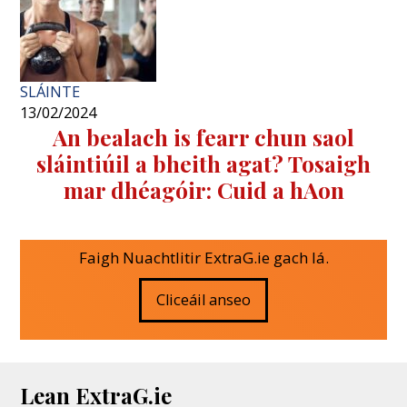
SLÁINTE
13/02/2024
An bealach is fearr chun saol
sláintiúil a bheith agat? Tosaigh
mar dhéagóir: Cuid a hAon
Faigh Nuachtlitir ExtraG.ie gach lá.
Cliceáil anseo
Lean ExtraG.ie