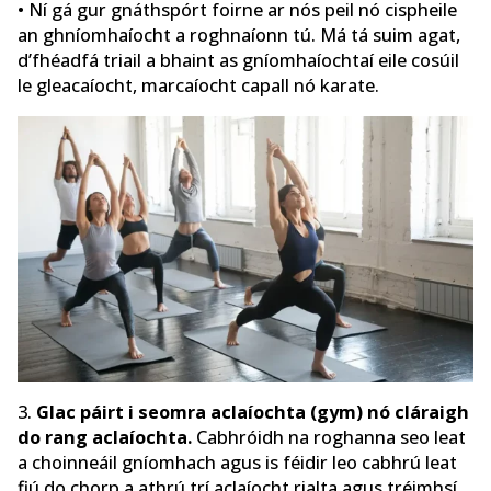
• Ní gá gur gnáthspórt foirne ar nós peil nó cispheile
an ghníomhaíocht a roghnaíonn tú. Má tá suim agat,
d’fhéadfá triail a bhaint as gníomhaíochtaí eile cosúil
le gleacaíocht, marcaíocht capall nó karate.
3.
Glac páirt i seomra aclaíochta (gym) nó cláraigh
do rang aclaíochta.
Cabhróidh na roghanna seo leat
a choinneáil gníomhach agus is féidir leo cabhrú leat
fiú do chorp a athrú trí aclaíocht rialta agus tréimhsí