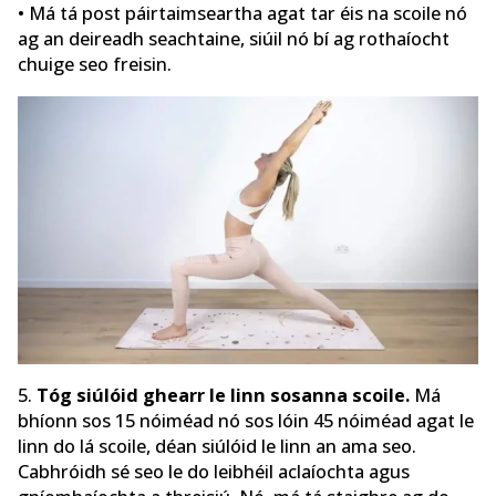
• Má tá post páirtaimseartha agat tar éis na scoile nó
ag an deireadh seachtaine, siúil nó bí ag rothaíocht
chuige seo freisin.
5.
Tóg siúlóid ghearr le linn sosanna scoile.
Má
bhíonn sos 15 nóiméad nó sos lóin 45 nóiméad agat le
linn do lá scoile, déan siúlóid le linn an ama seo.
Cabhróidh sé seo le do leibhéil aclaíochta agus