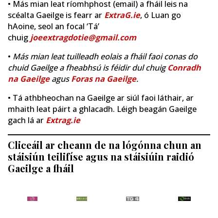
• Más mian leat ríomhphost (email) a fháil leis na
scéalta Gaeilge is fearr ar
ExtraG.ie
, ó Luan go
hAoine, seol an focal ‘Tá’
chuig
joeextragdotie@gmail.com
•
Más mian leat tuilleadh eolais a fháil faoi conas do
chuid Gaeilge a fheabhsú is féidir dul chuig
Conradh
na Gaeilge
agus
Foras na Gaeilge
.
• Tá athbheochan na Gaeilge ar siúl faoi láthair, ar
mhaith leat páirt a ghlacadh. Léigh beagán Gaeilge
gach lá ar
Extrag.ie
Cliceáil ar cheann de na lógónna chun an
stáisiún teilifíse agus na stáisiúin raidió
Gaeilge a fháil