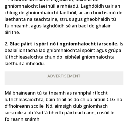
ghníomhaíocht laethúil a mhéadú. Laghdóidh uair an
chloig de ghníomhaíocht laethúil, ar an chuid is mó de
laethanta na seachtaine, strus agus gheobhaidh tú
fuinneamh, agus laghdóidh sé an baol do ghalair
áirithe.
2.
Glac páirt i spórt nó i ngníomhaíocht iarscoile.
Is
bealaí iontacha iad gníomhaíochtaí spóirt agus grúpa
lúthchleasaíochta chun do leibhéal gníomhaíochta
laethúil a mhéadú.
ADVERTISEMENT
Má bhaineann tú taitneamh as rannpháirtíocht
lúthchleasaíochta, bain triail as do chlub áitiúil CLG nó
d’fhoireann scoile. Nó, aimsigh club gníomhach
iarscoile a bhféadfá bheith páirteach ann, cosúil le
foireann snámh.