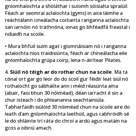
gníomhaíochta a sholáthar i suíomh sóisialta spraíúil.
Féach ar seomraí aclaíochta (gyms) in aice láimhe a
reáchtálann cineálacha coitianta ranganna aclaíochta
san iarnóin nó tráthnóna, ionas go bhféadfá freastal i
ndiaidh na scoile.
• Mura bhfuil suim agat i giomnáisiam nó i ranganna
aclaíochta níos traidisiúnta, féach ar chineálacha eile
gníomhaíochta grúpa coirp, lena n-áirítear Pilates.
4.
Siúil nó téigh ar do rothar chun na scoile
. Má tá
cónaí ort gar go leor do do scoil gur féidir leat siúl nó
rothaíocht go sábháilte ann i méid réasúnta ama
(abair, faoi bhun 30 nóiméad), déan iarracht é sin a
chur isteach i do phleananna seachtainiúla.
Tabharfaidh siúlóid 30 nóiméad chun na scoile aire do
leath d’am gníomhaíochta laethúil, agus cabhróidh sé
le do shláinte trí ráta do chroí a ardú agus matáin na
gcos a oibriú amach.