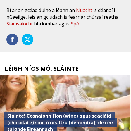
Bí ar an gcéad duine a léann an
Nuacht
is déanaí i
nGaeilge, leis an gclúdach is fearr ar chúrsaí reatha,
Siamsaíocht
bhríomhar agus
Spórt
.
LÉIGH NÍOS MÓ: SLÁINTE
Sláinte! Cosnaíonn fíon (wine) agus seacláid
(chocolate) sinn ó néaltrú (dementia), de réir
taighde Éireannach