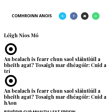
COMHROINN ANOIS
Léigh Níos Mó
An bealach is fearr chun saol sláintiúil a
bheith agat? Tosaigh mar dhéagóir: Cuid a
trí
An bealach is fearr chun saol sláintiúil a
bheith agat? Tosaigh mar dhéagóir: Cuid a
hAon
B'FHÉIDIR GUR MHAITH LEAT FREISIN ...