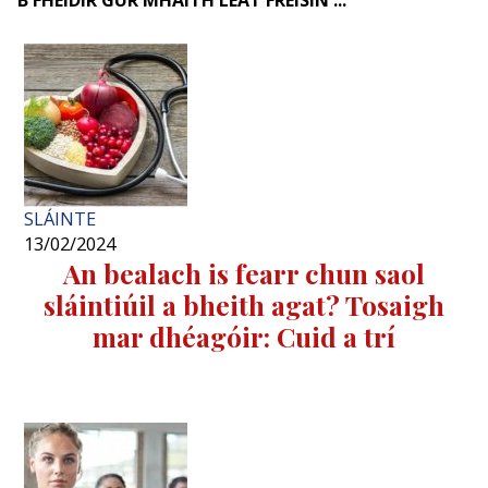
SLÁINTE
13/02/2024
An bealach is fearr chun saol
sláintiúil a bheith agat? Tosaigh
mar dhéagóir: Cuid a trí