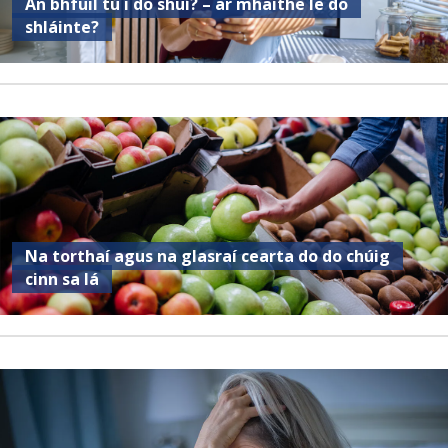
An bhfuil tú i do shuí? – ar mhaithe le do
shláinte?
Na torthaí agus na glasraí cearta do do chúig
cinn sa lá