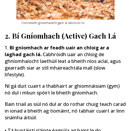
Coinneoidh gníomhaíocht gach lá sláintiúil tú
2. Bí Gníomhach (Active) Gach Lá
1.
Bí gníomhach ar feadh uair an chloig ar a
laghad gach lá.
Cabhróidh uair an chloig de
ghníomhaíocht laethúil leat a bheith níos aclaí, agus
gearradh siar ar stíl mhaireachtála mall (slow
lifestyle).
Ní gá duit cuairt a thabhairt ar ghiomnáisiam (gym)
nó dul i mbun spóirt le bheith gníomhach.
Bain triail as siúl nó dul ar do rothar chuig teach carad
in ionad a bheith ag tiomáint, nó tabhair cuairt ar linn
snámha áitiúil.
• Tá buntáistí sláinte éagsúla ag baint le do