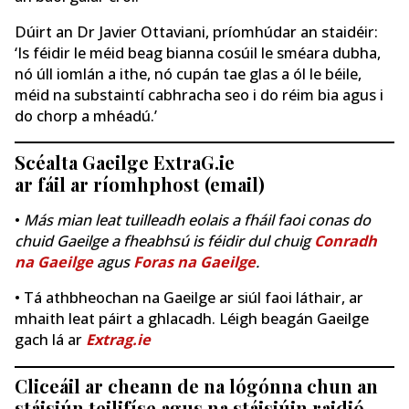
Dúirt an Dr Javier Ottaviani, príomhúdar an staidéir:
‘Is féidir le méid beag bianna cosúil le sméara dubha,
nó úll iomlán a ithe, nó cupán tae glas a ól le béile,
méid na substaintí cabhracha seo i do réim bia agus i
do chorp a mhéadú.’
Scéalta Gaeilge ExtraG.ie
ar fáil ar ríomhphost (email)
•
Más mian leat tuilleadh eolais a fháil faoi conas do
chuid Gaeilge a fheabhsú is féidir dul chuig
Conradh
na Gaeilge
agus
Foras na Gaeilge
.
• Tá athbheochan na Gaeilge ar siúl faoi láthair, ar
mhaith leat páirt a ghlacadh. Léigh beagán Gaeilge
gach lá ar
Extrag.ie
Cliceáil ar cheann de na lógónna chun an
stáisiún teilifíse agus na stáisiúin raidió