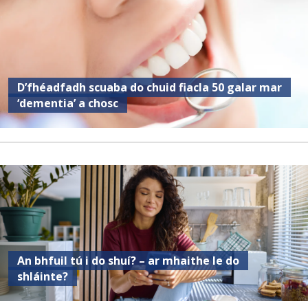
D’fhéadfadh scuaba do chuid fiacla 50 galar mar
‘dementia’ a chosc
An bhfuil tú i do shuí? – ar mhaithe le do
shláinte?