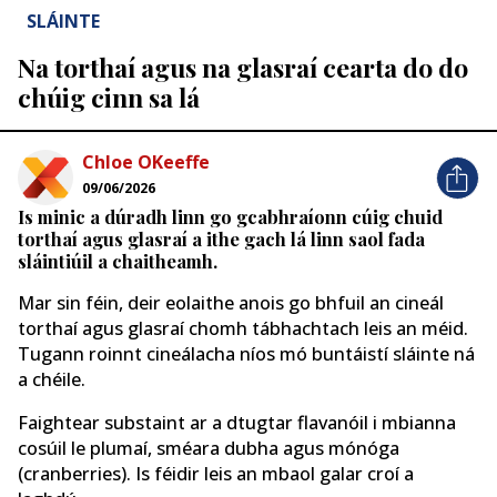
SLÁINTE
Na torthaí agus na glasraí cearta do do
chúig cinn sa lá
Chloe OKeeffe
09/06/2026
Is minic a dúradh linn go gcabhraíonn cúig chuid
torthaí agus glasraí a ithe gach lá linn saol fada
sláintiúil a chaitheamh.
Mar sin féin, deir eolaithe anois go bhfuil an cineál
torthaí agus glasraí chomh tábhachtach leis an méid.
Tugann roinnt cineálacha níos mó buntáistí sláinte ná
a chéile.
Faightear substaint ar a dtugtar flavanóil i mbianna
cosúil le plumaí, sméara dubha agus mónóga
(cranberries). Is féidir leis an mbaol galar croí a