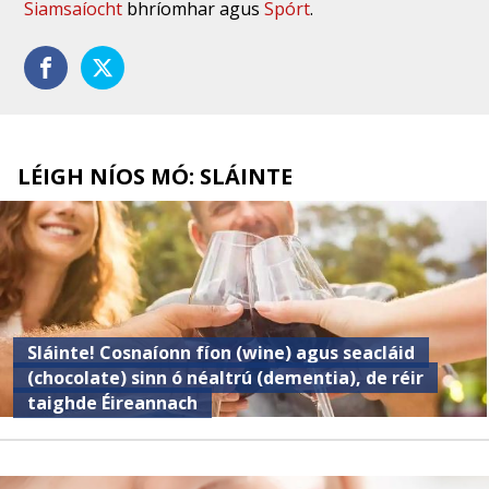
Siamsaíocht
bhríomhar agus
Spórt
.
LÉIGH NÍOS MÓ: SLÁINTE
Sláinte! Cosnaíonn fíon (wine) agus seacláid
(chocolate) sinn ó néaltrú (dementia), de réir
taighde Éireannach