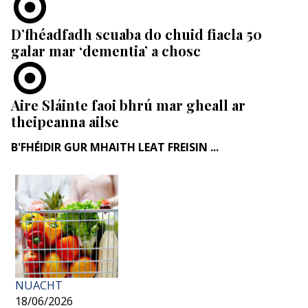
D’fhéadfadh scuaba do chuid fiacla 50
galar mar ‘dementia’ a chosc
Aire Sláinte faoi bhrú mar gheall ar
theipeanna ailse
B'FHÉIDIR GUR MHAITH LEAT FREISIN ...
NUACHT
18/06/2026