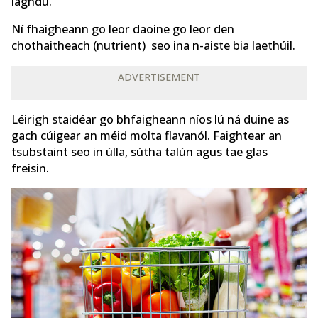
laghdú.
Ní fhaigheann go leor daoine go leor den
chothaitheach (nutrient) seo ina n-aiste bia laethúil.
ADVERTISEMENT
Léirigh staidéar go bhfaigheann níos lú ná duine as
gach cúigear an méid molta flavanól. Faightear an
tsubstaint seo in úlla, sútha talún agus tae glas
freisin.