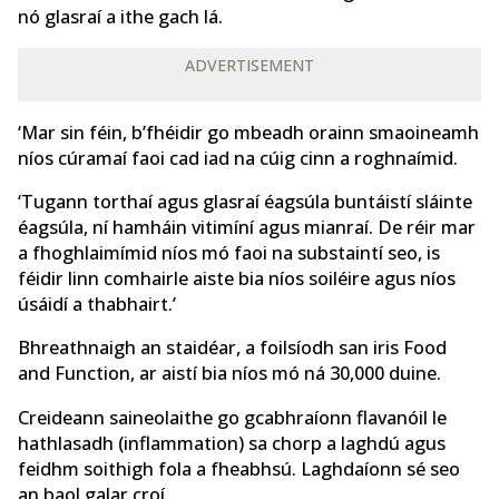
nó glasraí a ithe gach lá.
ADVERTISEMENT
‘Mar sin féin, b’fhéidir go mbeadh orainn smaoineamh
níos cúramaí faoi cad iad na cúig cinn a roghnaímid.
‘Tugann torthaí agus glasraí éagsúla buntáistí sláinte
éagsúla, ní hamháin vitimíní agus mianraí. De réir mar
a fhoghlaimímid níos mó faoi na substaintí seo, is
féidir linn comhairle aiste bia níos soiléire agus níos
úsáidí a thabhairt.’
Bhreathnaigh an staidéar, a foilsíodh san iris Food
and Function, ar aistí bia níos mó ná 30,000 duine.
Creideann saineolaithe go gcabhraíonn flavanóil le
hathlasadh (inflammation) sa chorp a laghdú agus
feidhm soithigh fola a fheabhsú. Laghdaíonn sé seo
an baol galar croí.