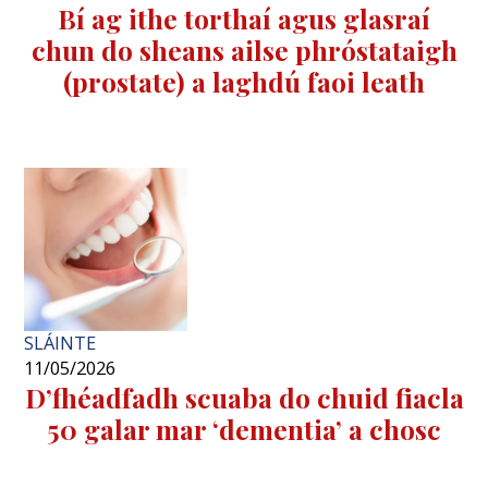
Bí ag ithe torthaí agus glasraí
chun do sheans ailse phróstataigh
(prostate) a laghdú faoi leath
SLÁINTE
11/05/2026
D’fhéadfadh scuaba do chuid fiacla
50 galar mar ‘dementia’ a chosc