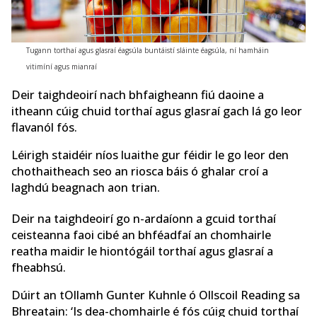
Tugann torthaí agus glasraí éagsúla buntáistí sláinte éagsúla, ní hamháin
vitimíní agus mianraí
Deir taighdeoirí nach bhfaigheann fiú daoine a
itheann cúig chuid torthaí agus glasraí gach lá go leor
flavanól fós.
Léirigh staidéir níos luaithe gur féidir le go leor den
chothaitheach seo an riosca báis ó ghalar croí a
laghdú beagnach aon trian.
Deir na taighdeoirí go n-ardaíonn a gcuid torthaí
ceisteanna faoi cibé an bhféadfaí an chomhairle
reatha maidir le hiontógáil torthaí agus glasraí a
fheabhsú.
Dúirt an tOllamh Gunter Kuhnle ó Ollscoil Reading sa
Bhreatain: ‘Is dea-chomhairle é fós cúig chuid torthaí