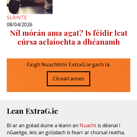
SLÁINTE
08/04/2026
Níl mórán ama agat? Is féidir leat
cúrsa aclaíochta a dhéanamh
Faigh Nuachtlitir ExtraG.ie gach lá.
Cliceáil anseo
Lean ExtraG.ie
Bí ar an gcéad duine a léann an
Nuacht
is déanaí i
nGaeilge, leis an gclúdach is fearr ar chúrsaí reatha,