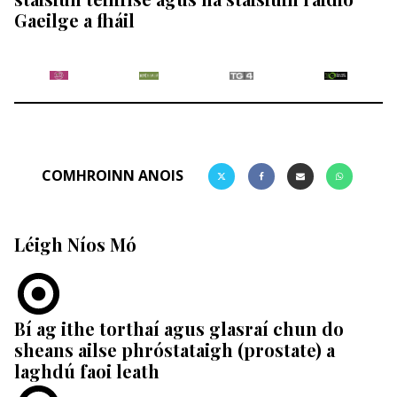
Gaeilge a fháil
COMHROINN ANOIS
Léigh Níos Mó
Bí ag ithe torthaí agus glasraí chun do
sheans ailse phróstataigh (prostate) a
laghdú faoi leath