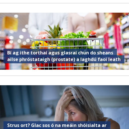
Bí ag ithe torthaí agus glasraí chun do sheans
ailse phróstataigh (prostate) a laghdú faoi leath
Strus ort? Glac sos ó na meáin shóisialta ar