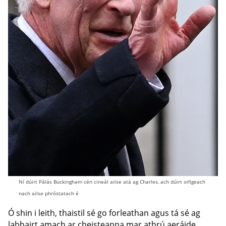
Ní dúirt Pálás Buckingham cén cineál ailse atá ag Charles, ach dúirt oifigeach
nach ailse phróstatach é
Ó shin i leith, thaistil sé go forleathan agus tá sé ag
labhairt amach ar cheisteanna mar athrú aeráide