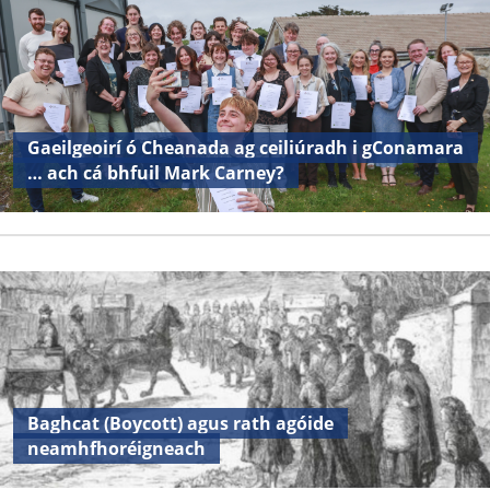
Gaeilgeoirí ó Cheanada ag ceiliúradh i gConamara
… ach cá bhfuil Mark Carney?
Baghcat (Boycott) agus rath agóide
neamhfhoréigneach