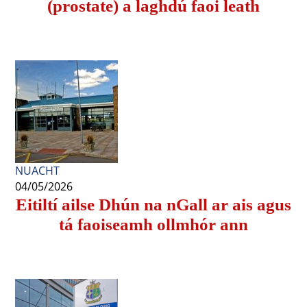
(prostate) a laghdú faoi leath
NUACHT
04/05/2026
Eitiltí ailse Dhún na nGall ar ais agus
tá faoiseamh ollmhór ann