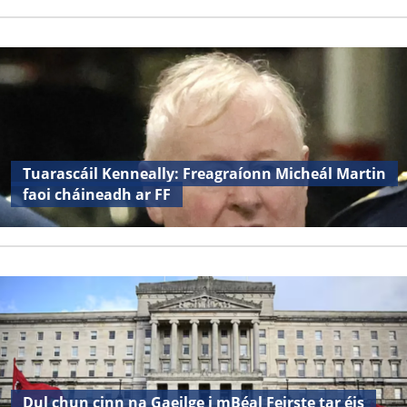
Tuarascáil Kenneally: Freagraíonn Micheál Martin
faoi cháineadh ar FF
Dul chun cinn na Gaeilge i mBéal Feirste tar éis