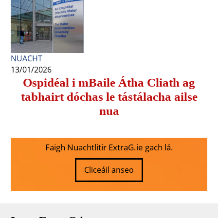
NUACHT
13/01/2026
Ospidéal i mBaile Átha Cliath ag
tabhairt dóchas le tástálacha ailse
nua
Faigh Nuachtlitir ExtraG.ie gach lá.
Cliceáil anseo