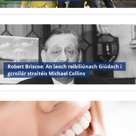
Robert Briscoe: An laoch reibiliúnach Giúdach i
gcroílár straitéis Michael Collins