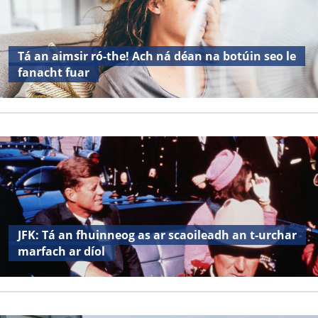
Tá an aimsir ró-the! Ach ná déan na botúin seo le
fanacht fuar
JFK: Tá an fhuinneog as ar scaoileadh an t-urchar
marfach ar díol