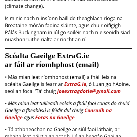
(climate change).
Is minic nach n-insíonn baill de theaghlach ríoga na
Breataine mórán faoina sláinte, agus chuir oifigigh
Pálás Buckingham in iúl go soiléir nach n-eiseoidh siad
nuashonruithe rialta ar riocht an rí.
Scéalta Gaeilge ExtraG.ie
ar fáil ar ríomhphost (email)
• Más mian leat ríomhphost (email) a fháil leis na
scéalta Gaeilge is fearr ar
ExtraG.ie
, ó Luan go hAoine,
seol an focal ‘Tá’ chuig
joeextragdotie@gmail.com
•
Más mian leat tuilleadh eolais a fháil faoi conas do chuid
Gaeilge a fheabhsú is féidir dul chuig
Conradh na
Gaeilge
agus
Foras na Gaeilge
.
• Tá athbheochan na Gaeilge ar siúl faoi láthair, ar
mhaith leat páirt a ghlacadh. Léigh beagán Gaeilge