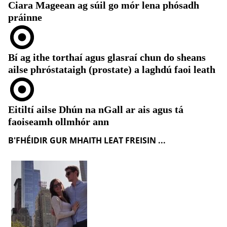
Ciara Mageean ag súil go mór lena phósadh
práinne
Bí ag ithe torthaí agus glasraí chun do sheans
ailse phróstataigh (prostate) a laghdú faoi leath
Eitiltí ailse Dhún na nGall ar ais agus tá
faoiseamh ollmhór ann
B'FHÉIDIR GUR MHAITH LEAT FREISIN ...