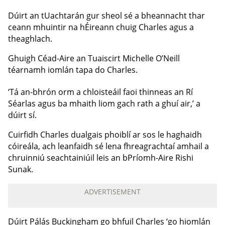
Dúirt an tUachtarán gur sheol sé a bheannacht thar
ceann mhuintir na hÉireann chuig Charles agus a
theaghlach.
Ghuigh Céad-Aire an Tuaiscirt Michelle O’Neill
téarnamh iomlán tapa do Charles.
‘Tá an-bhrón orm a chloisteáil faoi thinneas an Rí
Séarlas agus ba mhaith liom gach rath a ghuí air,’ a
dúirt sí.
Cuirfidh Charles dualgais phoiblí ar sos le haghaidh
cóireála, ach leanfaidh sé lena fhreagrachtaí amhail a
chruinniú seachtainiúil leis an bPríomh-Aire Rishi
Sunak.
ADVERTISEMENT
Dúirt Pálás Buckingham go bhfuil Charles ‘go hiomlán