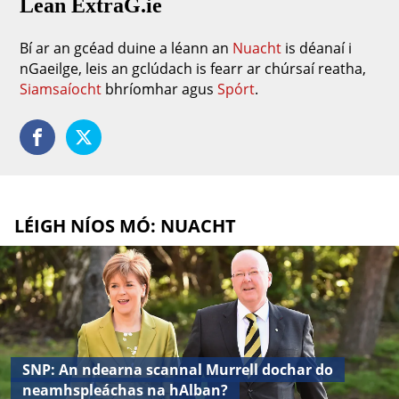
Lean ExtraG.ie
Bí ar an gcéad duine a léann an
Nuacht
is déanaí i
nGaeilge, leis an gclúdach is fearr ar chúrsaí reatha,
Siamsaíocht
bhríomhar agus
Spórt
.
LÉIGH NÍOS MÓ: NUACHT
SNP: An ndearna scannal Murrell dochar do
neamhspleáchas na hAlban?