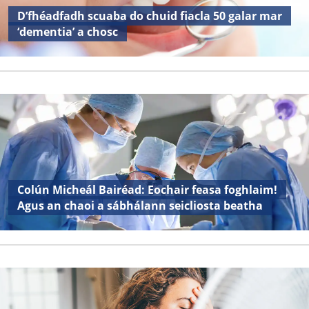
D’fhéadfadh scuaba do chuid fiacla 50 galar mar
‘dementia’ a chosc
Colún Micheál Bairéad: Eochair feasa foghlaim!
Agus an chaoi a sábhálann seicliosta beatha