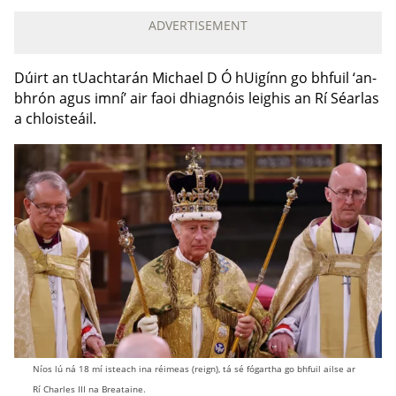
ADVERTISEMENT
Dúirt an tUachtarán Michael D Ó hUigínn go bhfuil ‘an-
bhrón agus imní’ air faoi dhiagnóis leighis an Rí Séarlas
a chloisteáil.
Níos lú ná 18 mí isteach ina réimeas (reign), tá sé fógartha go bhfuil ailse ar
Rí Charles III na Breataine.