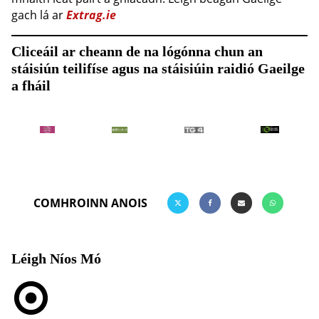
gach lá ar
Extrag.ie
Cliceáil ar cheann de na lógónna chun an
stáisiún teilifíse agus na stáisiúin raidió Gaeilge
a fháil
COMHROINN ANOIS
Léigh Níos Mó