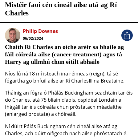
Mistéir faoi cén cineál ailse atá ag Rí
Charles
Philip Downes
06/02/2024
Chaith Rí Charles an oíche aréir sa bhaile ag
fáil cóireála ailse (cancer treatment) agus tá
Harry ag ullmhú chun eitilt abhaile
Níos lú ná 18 mí isteach ina réimeas (reign), tá sé
fógartha go bhfuil ailse ar Rí CharlesIII na Breataine.
Tháinig an fógra ó Phálás Buckingham seachtain tar éis
do Charles, atá 75 bliain d’aois, ospidéal Londain a
fhágáil tar éis cóireála chun próstatach méadaithe
(enlarged prostate) a chóireáil.
Ní dúirt Pálás Buckingham cén cineál ailse atá ag
Charles, ach dúirt oifigeach nach ailse phróstatach é.