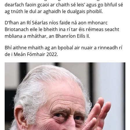
dearfach faoin gcaoi ar chaith sé leis’ agus go bhfuil sé
ag tnúth le dul ar aghaidh le dualgais phoiblí.
D’fhan an Rí Séarlas níos faide ná aon mhonarc
Briotanach eile le bheith ina rí tar éis réimeas seacht
mbliana a mháthar, an Bhanríon Eilís II.
Bhí aithne mhaith ag an bpobal air nuair a rinneadh rí
de i Meán Fómhair 2022.