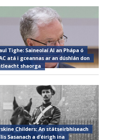
aul Tighe: Saineolaí AI an Phápa ó
AC atá i gceannas ar an dúshlán don
ntleacht shaorga
rskine Childers: An státseirbhíseach
ílis Sasanach a d’éirigh ina