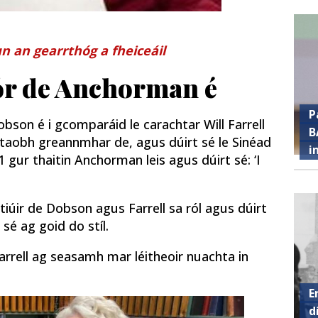
n an gearrthóg a fheiceáil
mór de Anchorman é
P
son é i gcomparáid le carachtar Will Farrell
B
taobh greannmhar de, agus dúirt sé le Sinéad
i
ur thaitin Anchorman leis agus dúirt sé: ‘I
tiúir de Dobson agus Farrell sa ról agus dúirt
h sé ag goid do stíl.
Farrell ag seasamh mar léitheoir nuachta in
E
d