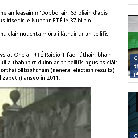
 an leasainm ‘Dobbo’ air, 63 bliain d’aois
 iriseoir le Nuacht RTÉ le 37 bliain.
a cláir nuachta móra i láthair ar an teilifís
ws at One ar RTÉ Raidió 1 faoi láthair, bhain
C
l a thabhairt dúinn ar an teilifís agus as cláir
t
orthaí olltoghcháin (general election results)
p
lizabeth) anseo in 2011.
C