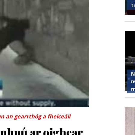
t
N
n
m
n an gearrthóg a fheiceáil
amhnú ar oighear