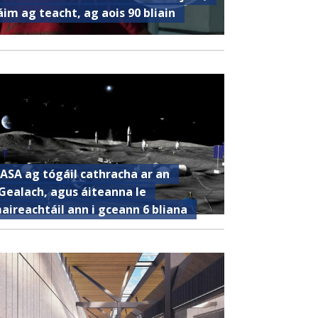
áim ag teacht, ag aois 90 bliain
ASA ag tógáil cathracha ar an
Gealach, agus áiteanna le
aireachtáil ann i gceann 6 bliana