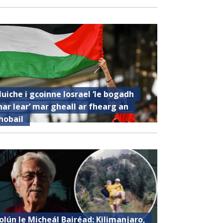
luiche i gcoinne Iosrael ‘le bogadh
har lear’ mar gheall ar fhearg an
hobail
olún le Micheál Bairéad: Kilimanjaro,