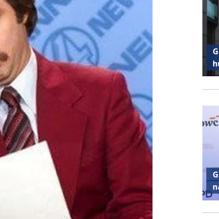
G
h
G
n