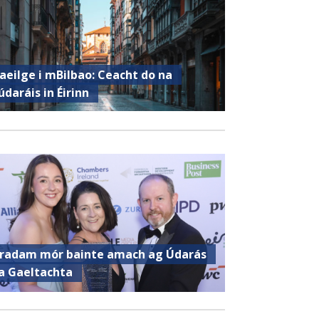
aeilge i mBilbao: Ceacht do na
údaráis in Éirinn
radam mór bainte amach ag Údarás
a Gaeltachta