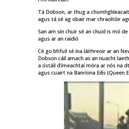
Tá Dobson, ar thug a chomhghleacaithe
agus tá sé ag obair mar chraoltóir agus
San am sin chuir sé an chuid is mó de n
agus ar an raidió
Cé go bhfuil sé ina láithreoir ar an Ne
Dobson cáil amach as an nuacht laethúi
a óstáil d’imeachtaí móra ar nós na dt
agus cuairt na Banríona Eilís (Queen E