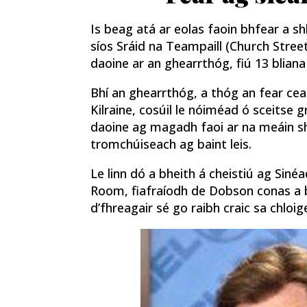
Is beag atá ar eolas faoin bhfear a s
síos Sráid na Teampaill (Church Street
daoine ar an ghearrthóg, fiú 13 bliana
Bhí an ghearrthóg, a thóg an fear cea
Kilraine, cosúil le nóiméad ó sceitse 
daoine ag magadh faoi ar na meáin sh
tromchúiseach ag baint leis.
Le linn dó a bheith á cheistiú ag Sin
Room, fiafraíodh de Dobson conas a bh
d’fhreagair sé go raibh craic sa chloi