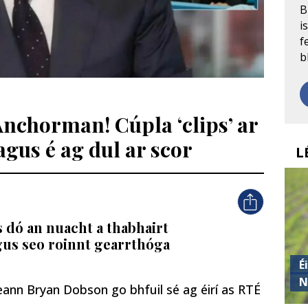
B
i
f
b
Anchorman! Cúpla ‘clips’ ar
agus é ag dul ar scor
L
s dó an nuacht a thabhairt
agus seo roinnt gearrthóga
É
N
eann Bryan Dobson go bhfuil sé ag éirí as RTÉ