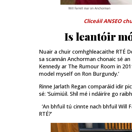
Will Farrell mar on Anchorman
Cliceáil ANSEO chu
Is leantóir 
Nuair a chuir comhghleacaithe RTÉ Dob
sa scannán Anchorman chonaic sé an 
Kennedy ar The Rumour Room in 2011 g
model myself on Ron Burgundy.’
Rinne Jarlath Regan comparáid idir pic
sé: ‘Suimiúil. Shíl mé i ndáiríre go raib
‘An bhfuil tú cinnte nach bhfuil Will 
RTÉ?’