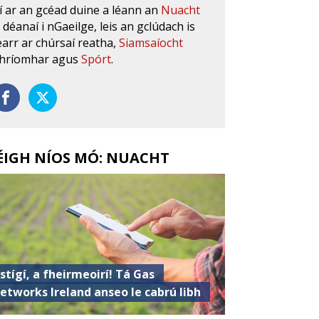
í ar an gcéad duine a léann an
Nuacht
s déanaí i nGaeilge, leis an gclúdach is
earr ar chúrsaí reatha,
Siamsaíocht
hríomhar agus
Spórt
.
ÉIGH NÍOS MÓ: NUACHT
istígí, a fheirmeoirí! Tá Gas
etworks Ireland anseo le cabrú libh