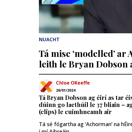
NUACHT
Tá mise ‘modelled’ ar 
leith le Bryan Dobson 
Chloe OKeeffe
26/01/2024
Tá Bryan Dobson ag éirí as tar éi
dúinn go laethúil le 37 bliain – 
(clips) le cuimhneamh air
Tá sé fógartha ag ‘Achorman’ na hÉir
i mí Aibreáin.