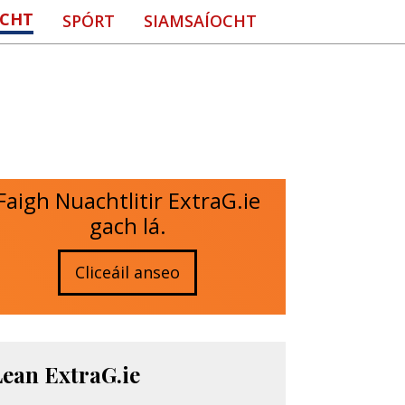
CHT
SPÓRT
SIAMSAÍOCHT
Faigh Nuachtlitir ExtraG.ie
gach lá.
Cliceáil anseo
Lean ExtraG.ie