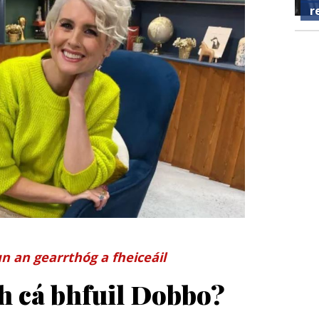
r
n an gearrthóg a fheiceáil
h cá bhfuil Dobbo?