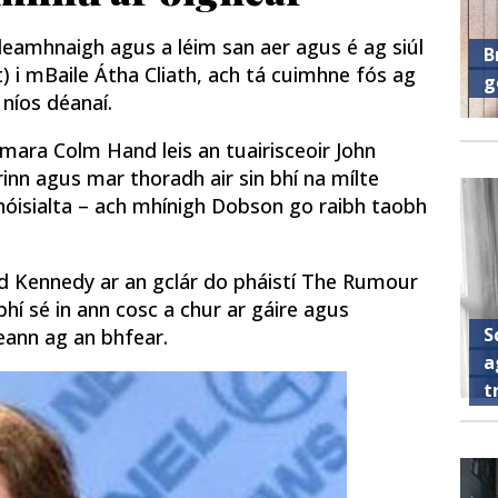
hleamhnaigh agus a léim san aer agus é ag siúl
B
) i mBaile Átha Cliath, ach tá cuimhne fós ag
g
 níos déanaí.
mara Colm Hand leis an tuairisceoir John
grinn agus mar thoradh air sin bhí na mílte
óisialta – ach mhínigh Dobson go raibh taobh
éad Kennedy ar an gclár do pháistí The Rumour
í sé in ann cosc a chur ar gáire agus
S
geann ag an bhfear.
a
t