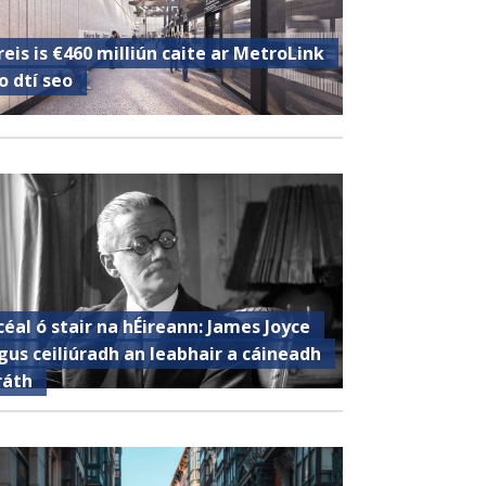
reis is €460 milliún caite ar MetroLink
o dtí seo
céal ó stair na hÉireann: James Joyce
gus ceiliúradh an leabhair a cáineadh
ráth