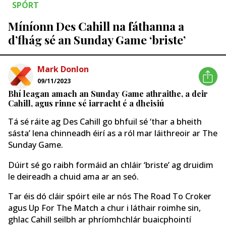
SPÓRT
Míníonn Des Cahill na fáthanna a
d’fhág sé an Sunday Game ‘briste’
Mark Donlon
09/11/2023
Bhí leagan amach an Sunday Game athraithe, a deir
Cahill, agus rinne sé iarracht é a dheisiú
Tá sé ráite ag Des Cahill go bhfuil sé ‘thar a bheith
sásta’ lena chinneadh éirí as a ról mar láithreoir ar The
Sunday Game.
Dúirt sé go raibh formáid an chláir ‘briste’ ag druidim
le deireadh a chuid ama ar an seó.
Tar éis dó cláir spóirt eile ar nós The Road To Croker
agus Up For The Match a chur i láthair roimhe sin,
ghlac Cahill seilbh ar phríomhchlár buaicphointí