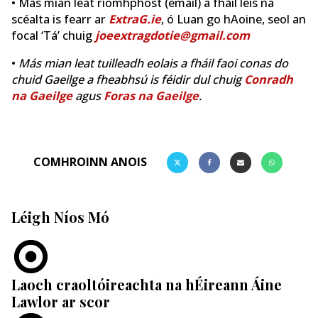
• Más mian leat ríomhphost (email) a fháil leis na
scéalta is fearr ar
ExtraG.ie
, ó Luan go hAoine, seol an
focal ‘Tá’ chuig
joeextragdotie@gmail.com
•
Más mian leat tuilleadh eolais a fháil faoi conas do
chuid Gaeilge a fheabhsú is féidir dul chuig
Conradh
na Gaeilge
agus
Foras na Gaeilge
.
COMHROINN ANOIS
Léigh Níos Mó
Laoch craoltóireachta na hÉireann Áine
Lawlor ar scor