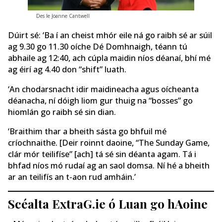
Des le Joanne Cantwell
Dúirt sé: ‘Ba í an cheist mhór eile ná go raibh sé ar súil
ag 9.30 go 11.30 oíche Dé Domhnaigh, téann tú
abhaile ag 12:40, ach cúpla maidin níos déanaí, bhí mé
ag éirí ag 4.40 don “shift” luath.
‘An chodarsnacht idir maidineacha agus oícheanta
déanacha, ní dóigh liom gur thuig na “bosses” go
hiomlán go raibh sé sin dian.
‘Braithim thar a bheith sásta go bhfuil mé
críochnaithe. [Deir roinnt daoine, “The Sunday Game,
clár mór teilifíse” [ach] tá sé sin déanta agam. Tá i
bhfad níos mó rudaí ag an saol domsa. Ní hé a bheith
ar an teilifís an t-aon rud amháin.’
Scéalta ExtraG.ie ó Luan go hAoine