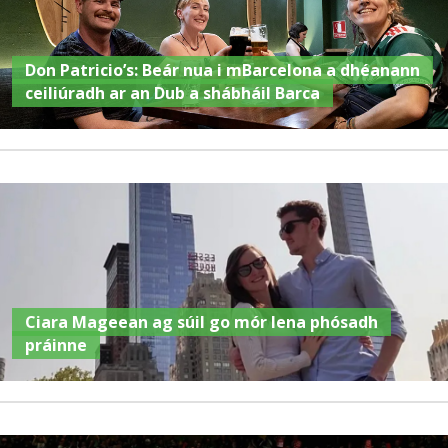
Don Patricio’s: Beár nua i mBarcelona a dhéanann
ceiliúradh ar an Dub a shábháil Barca
Ciara Mageean ag súil go mór lena phósadh
práinne