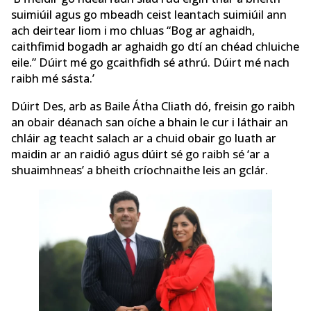
suimiúil agus go mbeadh ceist leantach suimiúil ann
ach deirtear liom i mo chluas “Bog ar aghaidh,
caithfimid bogadh ar aghaidh go dtí an chéad chluiche
eile.” Dúirt mé go gcaithfidh sé athrú. Dúirt mé nach
raibh mé sásta.’
Dúirt Des, arb as Baile Átha Cliath dó, freisin go raibh
an obair déanach san oíche a bhain le cur i láthair an
chláir ag teacht salach ar a chuid obair go luath ar
maidin ar an raidió agus dúirt sé go raibh sé ‘ar a
shuaimhneas’ a bheith críochnaithe leis an gclár.