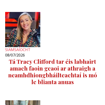
SIAMSAÍOCHT
08/07/2026
Tá Tracy Clifford tar éis labhairt
amach faoin gcaoi ar athraigh a
neamhdhiongbháilteachtaí is mó
le blianta anuas