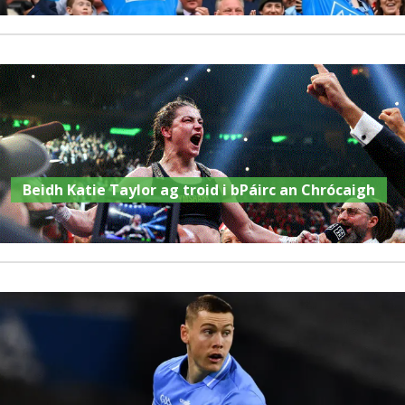
Beidh Katie Taylor ag troid i bPáirc an Chrócaigh