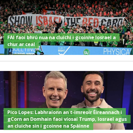
FAI faoi bhrú nua na cluichí i gcoinne Iosrael a
chur ar ceal
Pico Lopes: Labhraíonn an t-imreoir Éireannach i
gCorn an Domhain faoi víosaí Trump, Iosrael agus
an cluiche sin i gcoinne na Spáinne