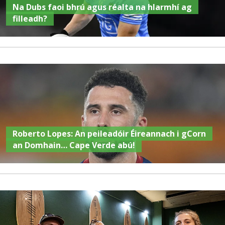
Na Dubs faoi bhrú agus réalta na hIarmhí ag
filleadh?
Roberto Lopes: An peileadóir Éireannach i gCorn
an Domhain… Cape Verde abú!