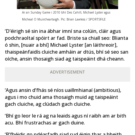
Ar an Sunday Game i 2010 bhí Des Cahill, Michael Lyster agus
Micheal O Muircheartaigh. Pic: Brian Lawless / SPORTSFILE
‘D’éirigh sé sin ina ábhar imní sna colúin, cláir agus
podchraoltaí spóirt ar fad. Briste sa chiall seo: Blianta
ó shin, [nuair a bhí] Michael Lyster [an láithreoir],
thaispeánfaidís cluiche amháin ar dtús, bhí sé seo san
oíche, ansin thosaigh siad ag taispeáint dhá cheann.
ADVERTISEMENT
‘Agus ansin d’fhás sé níos uaillmhianaí (ambitious),
agus i mo chuid ama thosaigh muid ag taispeáint
gach cluiche, ag clúdach gach cluiche.
‘Bhí go leor le rá ag na leaids agus ní raibh am ar bith
acu. Bhí frustrachas ar gach duine.
‘B’fhéidir go ndéarfadh siad rud éigin thar a bheith