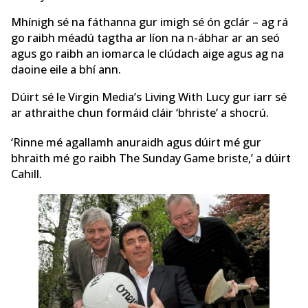
Mhínigh sé na fáthanna gur imigh sé ón gclár – ag rá
go raibh méadú tagtha ar líon na n-ábhar ar an seó
agus go raibh an iomarca le clúdach aige agus ag na
daoine eile a bhí ann.
Dúirt sé le Virgin Media’s Living With Lucy gur iarr sé
ar athraithe chun formáid cláir ‘bhriste’ a shocrú.
‘Rinne mé agallamh anuraidh agus dúirt mé gur
bhraith mé go raibh The Sunday Game briste,’ a dúirt
Cahill.