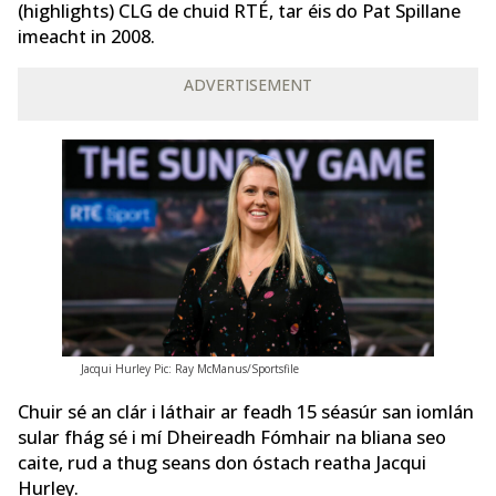
(highlights) CLG de chuid RTÉ, tar éis do Pat Spillane
imeacht in 2008.
ADVERTISEMENT
Jacqui Hurley Pic: Ray McManus/Sportsfile
Chuir sé an clár i láthair ar feadh 15 séasúr san iomlán
sular fhág sé i mí Dheireadh Fómhair na bliana seo
caite, rud a thug seans don óstach reatha Jacqui
Hurley.