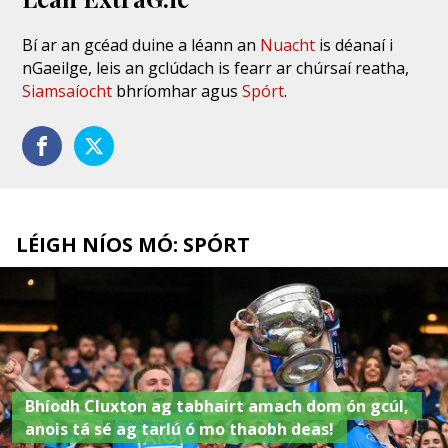
Bí ar an gcéad duine a léann an
Nuacht
is déanaí i
nGaeilge, leis an gclúdach is fearr ar chúrsaí reatha,
Siamsaíocht
bhríomhar agus
Spórt
.
LÉIGH NÍOS MÓ: SPÓRT
Bhíodh Cluxton ag tabhairt amach dom ón gcúl,
anois tá sé ag tarlú ó mo thaobh deas!