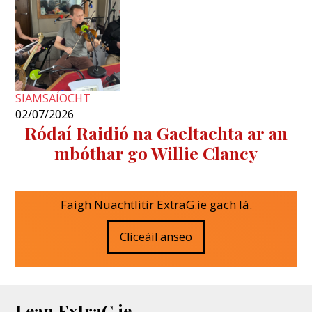
SIAMSAÍOCHT
02/07/2026
Ródaí Raidió na Gaeltachta ar an
mbóthar go Willie Clancy
Faigh Nuachtlitir ExtraG.ie gach lá.
Cliceáil anseo
Lean ExtraG.ie