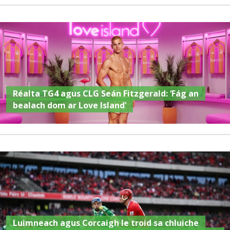
Réalta TG4 agus CLG Seán Fitzgerald: ‘Fág an
bealach dom ar Love Island’
Luimneach agus Corcaigh le troid sa chluiche