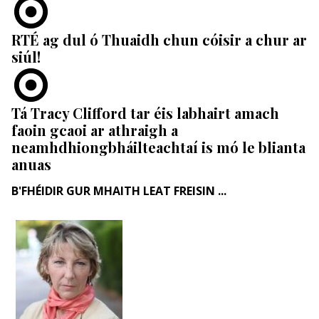
RTÉ ag dul ó Thuaidh chun cóisir a chur ar
siúl!
Tá Tracy Clifford tar éis labhairt amach
faoin gcaoi ar athraigh a
neamhdhiongbháilteachtaí is mó le blianta
anuas
B'FHÉIDIR GUR MHAITH LEAT FREISIN ...