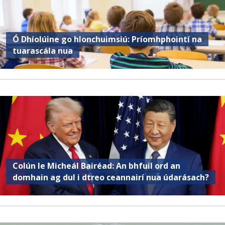
Ó Dhíolúine go hIonchuimsiú: Príomhphointí na
tuarascála nua
Colún le Micheál Bairéad: An bhfuil ord an
domhain ag dul i dtreo ceannairí nua údarásach?