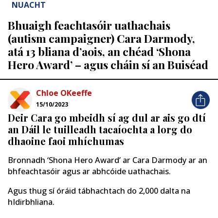
NUACHT
Bhuaigh feachtasóir uathachais
(autism campaigner) Cara Darmody,
atá 13 bliana d’aois, an chéad ‘Shona
Hero Award’ – agus cháin sí an Buiséad
Chloe OKeeffe
15/10/2023
Deir Cara go mbeidh sí ag dul ar ais go dtí
an Dáil le tuilleadh tacaíochta a lorg do
dhaoine faoi mhíchumas
Bronnadh ‘Shona Hero Award’ ar Cara Darmody ar an
bhfeachtasóir agus ar abhcóide uathachais.
Agus thug sí óráid tábhachtach do 2,000 dalta na
hIdirbhliana.