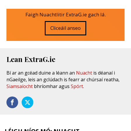
Faigh Nuachtlitir ExtraG.ie gach lá.
Cliceáil anseo
Lean ExtraG.ie
Bí ar an gcéad duine a léann an
Nuacht
is déanaí i
nGaeilge, leis an gclúdach is fearr ar chúrsaí reatha,
Siamsaíocht
bhríomhar agus
Spórt
.