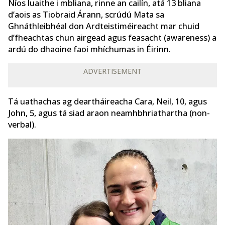
Níos luaithe i mbliana, rinne an cailín, atá 13 bliana
d’aois as Tiobraid Árann, scrúdú Mata sa
Ghnáthleibhéal don Ardteistiméireacht mar chuid
d’fheachtas chun airgead agus feasacht (awareness) a
ardú do dhaoine faoi mhíchumas in Éirinn.
ADVERTISEMENT
Tá uathachas ag deartháireacha Cara, Neil, 10, agus
John, 5, agus tá siad araon neamhbhriathartha (non-
verbal).