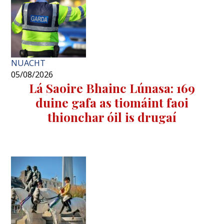
NUACHT
05/08/2026
Lá Saoire Bhainc Lúnasa: 169
duine gafa as tiomáint faoi
thionchar óil is drugaí