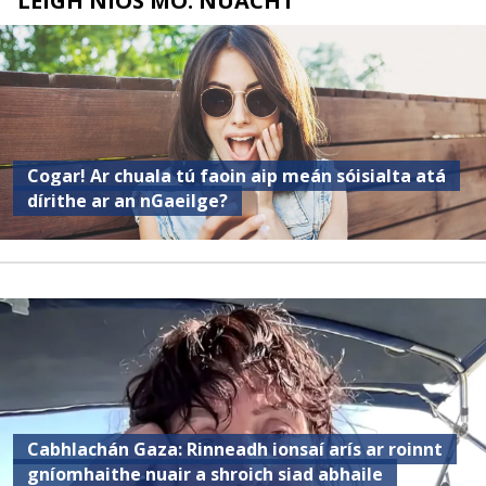
LÉIGH NÍOS MÓ: NUACHT
Cogar! Ar chuala tú faoin aip meán sóisialta atá
dírithe ar an nGaeilge?
Cabhlachán Gaza: Rinneadh ionsaí arís ar roinnt
gníomhaithe nuair a shroich siad abhaile