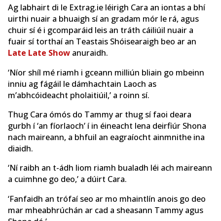
Ag labhairt di le Extrag.ie léirigh Cara an iontas a bhí
uirthi nuair a bhuaigh sí an gradam mór le rá, agus
chuir sí é i gcomparáid leis an tráth cáiliúil nuair a
fuair sí torthaí an Teastais Shóisearaigh beo ar an
Late Late Show
anuraidh.
‘Níor shíl mé riamh i gceann milliún bliain go mbeinn
inniu ag fágáil le dámhachtain Laoch as
m’abhcóideacht pholaitiúil,’ a roinn sí.
Thug Cara ómós do Tammy ar thug sí faoi deara
gurbh í ‘an fíorlaoch’ í in éineacht lena deirfiúr Shona
nach maireann, a bhfuil an eagraíocht ainmnithe ina
diaidh.
‘Ní raibh an t-ádh liom riamh bualadh léi ach maireann
a cuimhne go deo,’ a dúirt Cara.
‘Fanfaidh an trófaí seo ar mo mhaintlín anois go deo
mar mheabhrúchán ar cad a sheasann Tammy agus