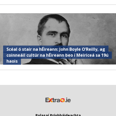
Scéal ó stair na hÉireann: John Boyle O’Reilly, ag
coinneáil cultúr na hÉireann beo i Meiriceá sa 19ú
haois
Polasaí Príobháideachta