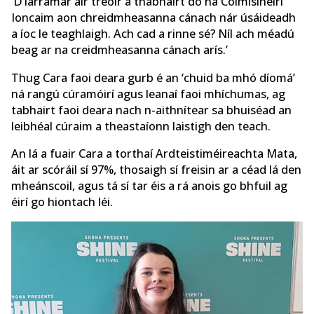
‘D’iarramar air treoir a thabhairt do na Coimisinéirí
Ioncaim aon chreidmheasanna cánach nár úsáideadh
a íoc le teaghlaigh. Ach cad a rinne sé? Níl ach méadú
beag ar na creidmheasanna cánach arís.’
Thug Cara faoi deara gurb é an ‘chuid ba mhó díomá’
ná rangú cúramóirí agus leanaí faoi mhíchumas, ag
tabhairt faoi deara nach n-aithnítear sa bhuiséad an
leibhéal cúraim a theastaíonn laistigh den teach.
An lá a fuair Cara a torthaí Ardteistiméireachta Mata,
áit ar scóráil sí 97%, thosaigh sí freisin ar a céad lá den
mheánscoil, agus tá sí tar éis a rá anois go bhfuil ag
éirí go hiontach léi.