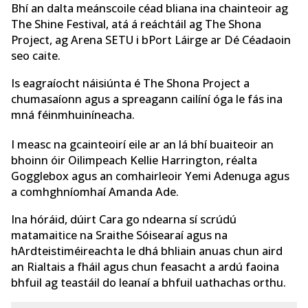
Bhí an dalta meánscoile céad bliana ina chainteoir ag
The Shine Festival, atá á reáchtáil ag The Shona
Project, ag Arena SETU i bPort Láirge ar Dé Céadaoin
seo caite.
Is eagraíocht náisiúnta é The Shona Project a
chumasaíonn agus a spreagann cailíní óga le fás ina
mná féinmhuiníneacha.
I measc na gcainteoirí eile ar an lá bhí buaiteoir an
bhoinn óir Oilimpeach Kellie Harrington, réalta
Gogglebox agus an comhairleoir Yemi Adenuga agus
a comhghníomhaí Amanda Ade.
Ina hóráid, dúirt Cara go ndearna sí scrúdú
matamaitice na Sraithe Sóisearaí agus na
hArdteistiméireachta le dhá bhliain anuas chun aird
an Rialtais a fháil agus chun feasacht a ardú faoina
bhfuil ag teastáil do leanaí a bhfuil uathachas orthu.