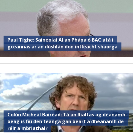
Paul Tighe: Saineolaí AI an Phápa ó BAC atá i
gceannas ar an dúshlán don intleacht shaorga
Colún Micheál Bairéad: Tá an Rialtas ag déanamh
beag is fiú den teanga gan beart a dhéanamh de
réir a mbriathair