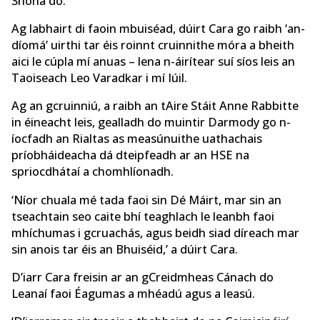
Shona dó.’
Ag labhairt di faoin mbuiséad, dúirt Cara go raibh ‘an-
díomá’ uirthi tar éis roinnt cruinnithe móra a bheith
aici le cúpla mí anuas – lena n-áirítear suí síos leis an
Taoiseach Leo Varadkar i mí Iúil.
Ag an gcruinniú, a raibh an tAire Stáit Anne Rabbitte
in éineacht leis, gealladh do muintir Darmody go n-
íocfadh an Rialtas as measúnuithe uathachais
príobháideacha dá dteipfeadh ar an HSE na
spriocdhátaí a chomhlíonadh.
‘Níor chuala mé tada faoi sin Dé Máirt, mar sin an
tseachtain seo caite bhí teaghlach le leanbh faoi
mhíchumas i gcruachás, agus beidh siad díreach mar
sin anois tar éis an Bhuiséid,’ a dúirt Cara.
D’iarr Cara freisin ar an gCreidmheas Cánach do
Leanaí faoi Éagumas a mhéadú agus a leasú.