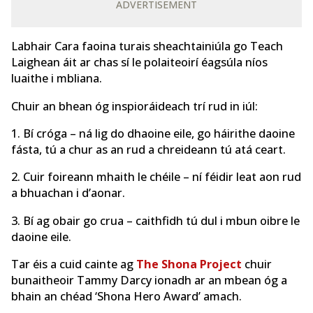
ADVERTISEMENT
Labhair Cara faoina turais sheachtainiúla go Teach
Laighean áit ar chas sí le polaiteoirí éagsúla níos
luaithe i mbliana.
Chuir an bhean óg inspioráideach trí rud in iúl:
1. Bí cróga – ná lig do dhaoine eile, go háirithe daoine
fásta, tú a chur as an rud a chreideann tú atá ceart.
2. Cuir foireann mhaith le chéile – ní féidir leat aon rud
a bhuachan i d’aonar.
3. Bí ag obair go crua – caithfidh tú dul i mbun oibre le
daoine eile.
Tar éis a cuid cainte ag
The Shona Project
chuir
bunaitheoir Tammy Darcy ionadh ar an mbean óg a
bhain an chéad ‘Shona Hero Award’ amach.