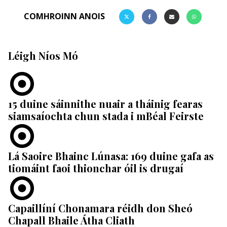
COMHROINN ANOIS
Léigh Níos Mó
15 duine sáinnithe nuair a tháinig fearas
siamsaíochta chun stada i mBéal Feirste
Lá Saoire Bhainc Lúnasa: 169 duine gafa as
tiomáint faoi thionchar óil is drugaí
Capaillíní Chonamara réidh don Sheó
Chapall Bhaile Átha Cliath