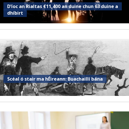
D’íoc an Rialtas €11,400 an duine chun 63 duine a
dhíbirt
Scéal ó stair ma hÉireann: Buachaillí bána