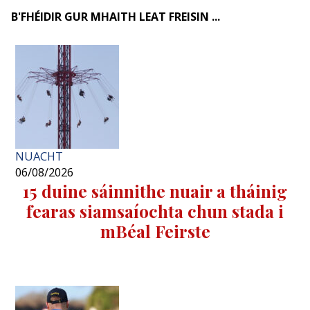
B'FHÉIDIR GUR MHAITH LEAT FREISIN ...
NUACHT
06/08/2026
15 duine sáinnithe nuair a tháinig
fearas siamsaíochta chun stada i
mBéal Feirste