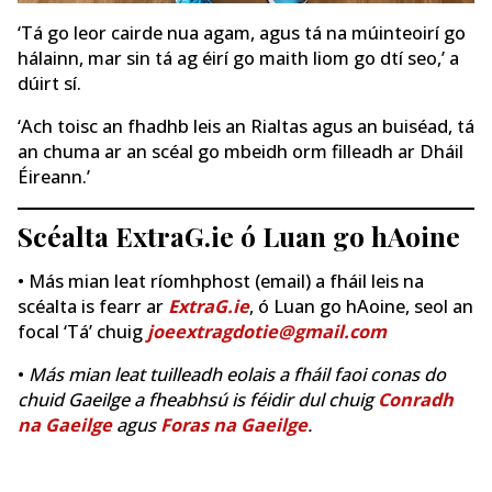
‘Tá go leor cairde nua agam, agus tá na múinteoirí go
hálainn, mar sin tá ag éirí go maith liom go dtí seo,’ a
dúirt sí.
‘Ach toisc an fhadhb leis an Rialtas agus an buiséad, tá
an chuma ar an scéal go mbeidh orm filleadh ar Dháil
Éireann.’
Scéalta ExtraG.ie ó Luan go hAoine
• Más mian leat ríomhphost (email) a fháil leis na
scéalta is fearr ar
ExtraG.ie
, ó Luan go hAoine, seol an
focal ‘Tá’ chuig
joeextragdotie@gmail.com
•
Más mian leat tuilleadh eolais a fháil faoi conas do
chuid Gaeilge a fheabhsú is féidir dul chuig
Conradh
na Gaeilge
agus
Foras na Gaeilge
.