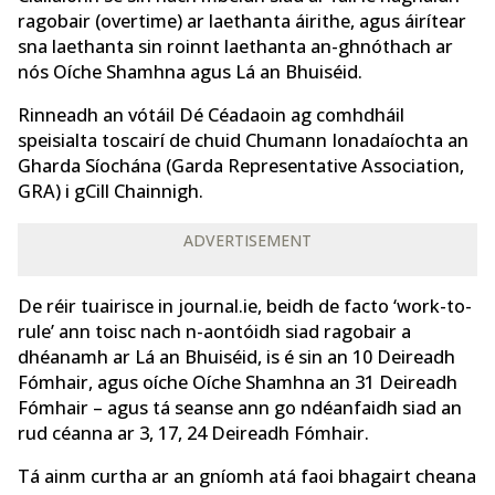
ragobair (overtime) ar laethanta áirithe, agus áirítear
sna laethanta sin roinnt laethanta an-ghnóthach ar
nós Oíche Shamhna agus Lá an Bhuiséid.
Rinneadh an vótáil Dé Céadaoin ag comhdháil
speisialta toscairí de chuid Chumann Ionadaíochta an
Gharda Síochána (Garda Representative Association,
GRA) i gCill Chainnigh.
ADVERTISEMENT
De réir tuairisce in journal.ie, beidh de facto ‘work-to-
rule’ ann toisc nach n-aontóidh siad ragobair a
dhéanamh ar Lá an Bhuiséid, is é sin an 10 Deireadh
Fómhair, agus oíche Oíche Shamhna an 31 Deireadh
Fómhair – agus tá seanse ann go ndéanfaidh siad an
rud céanna ar 3, 17, 24 Deireadh Fómhair.
Tá ainm curtha ar an gníomh atá faoi bhagairt cheana