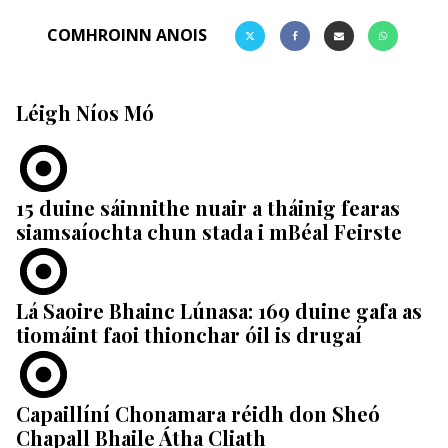
COMHROINN ANOIS
Léigh Níos Mó
15 duine sáinnithe nuair a tháinig fearas
siamsaíochta chun stada i mBéal Feirste
Lá Saoire Bhainc Lúnasa: 169 duine gafa as
tiomáint faoi thionchar óil is drugaí
Capaillíní Chonamara réidh don Sheó
Chapall Bhaile Átha Cliath