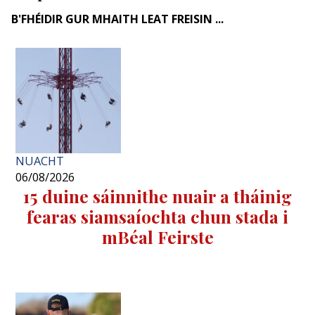
B'FHÉIDIR GUR MHAITH LEAT FREISIN ...
NUACHT
06/08/2026
15 duine sáinnithe nuair a tháinig
fearas siamsaíochta chun stada i
mBéal Feirste