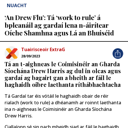
NUACHT
‘An Drew Flu’: Tá ‘work to rule’ á
bpleanáil ag gardaí lena n-áirítear
Oíche Shamhna agus Lá an Bhuiséid
Tuairisceoir ExtraG
28/09/2023
Tá an t-aighneas le Coimisinéir an Gharda
Síochána Drew Harris ag dul in olcas agus
gardaí ag bagairt gan a bheith ar fáil le
haghaidh oibre laethanta ríthábhachtacha
Tá Gardaí tar éis vótáil le haghaidh obair de réir
rialach (work to rule) a dhéanamh ar roinnt laethanta
ina n-aighneas le Coimisinéir an Gharda Síochána
Drew Harris.
Ciallaíonn sé sin nach mbeidh siad ar fáil le haghaidh