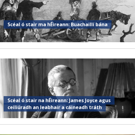
Scéal ó stair ma hÉireann: Buachaillí bána
Scéal ó stair na hÉireann: James Joyce agus
ceiliúradh an leabhair a cáineadh tráth