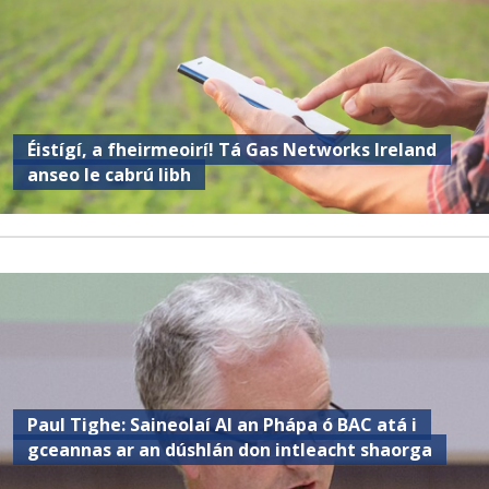
Éistígí, a fheirmeoirí! Tá Gas Networks Ireland
anseo le cabrú libh
Paul Tighe: Saineolaí AI an Phápa ó BAC atá i
gceannas ar an dúshlán don intleacht shaorga