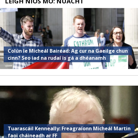
LÉIGH NÍOS MÓ: NUACHT
Colún le Micheál Bairéad: Ag cur na Gaeilge chun
cinn? Seo iad na rudaí is gá a dhéanamh
Tuarascáil Kenneally: Freagraíonn Micheál Martin
faoi cháineadh ar FF