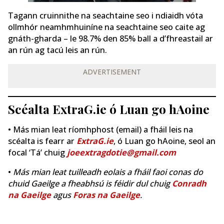
Tagann cruinnithe na seachtaine seo i ndiaidh vóta
ollmhór neamhmhuiníne na seachtaine seo caite ag
gnáth-gharda – le 98.7% den 85% ball a d’fhreastail ar
an rún ag tacú leis an rún.
ADVERTISEMENT
Scéalta ExtraG.ie ó Luan go hAoine
• Más mian leat ríomhphost (email) a fháil leis na
scéalta is fearr ar
ExtraG.ie
, ó Luan go hAoine, seol an
focal ‘Tá’ chuig
joeextragdotie@gmail.com
•
Más mian leat tuilleadh eolais a fháil faoi conas do
chuid Gaeilge a fheabhsú is féidir dul chuig
Conradh
na Gaeilge
agus
Foras na Gaeilge
.