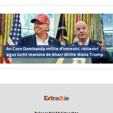
An Corn Domhanda millte d’imreoirí, réiteoirí
agus lucht leanúna de bharr dlíthe diana Trump