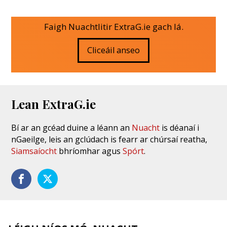
Faigh Nuachtlitir ExtraG.ie gach lá.
Cliceáil anseo
Lean ExtraG.ie
Bí ar an gcéad duine a léann an
Nuacht
is déanaí i
nGaeilge, leis an gclúdach is fearr ar chúrsaí reatha,
Siamsaíocht
bhríomhar agus
Spórt
.