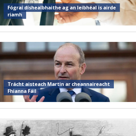
Fógraí díshealbhaithe ag an leibhéal is airde
riamh
Trácht aisteach Martin ar cheannaireacht
Fhianna Fáil