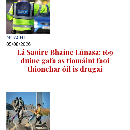
NUACHT
05/08/2026
Lá Saoire Bhainc Lúnasa: 169
duine gafa as tiomáint faoi
thionchar óil is drugaí