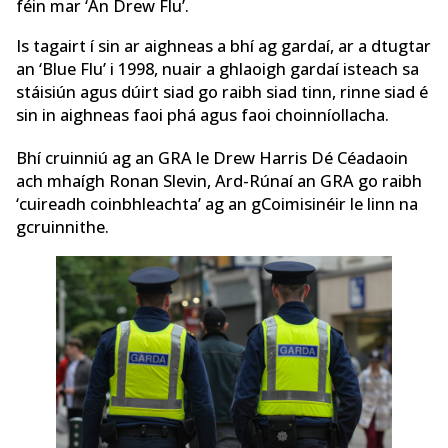
féin mar ‘An Drew Flu’.
Is tagairt í sin ar aighneas a bhí ag gardaí, ar a dtugtar
an ‘Blue Flu’ i 1998, nuair a ghlaoigh gardaí isteach sa
stáisiún agus dúirt siad go raibh siad tinn, rinne siad é
sin in aighneas faoi phá agus faoi choinníollacha.
Bhí cruinniú ag an GRA le Drew Harris Dé Céadaoin
ach mhaígh Ronan Slevin, Ard-Rúnaí an GRA go raibh
‘cuireadh coinbhleachta’ ag an gCoimisinéir le linn na
gcruinnithe.