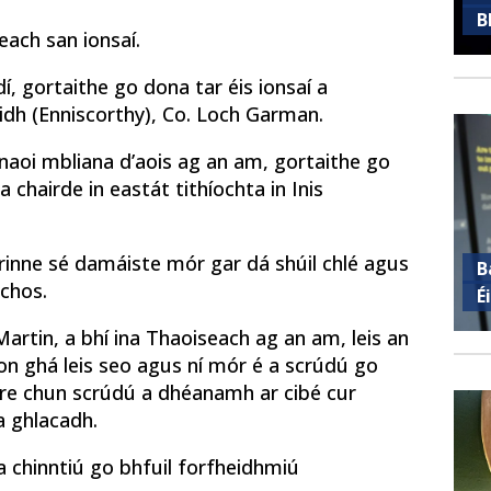
B
each san ionsaí.
í, gortaithe go dona tar éis ionsaí a
idh (Enniscorthy), Co. Loch Garman.
 naoi mbliana d’aois ag an am, gortaithe go
 chairde in eastát tithíochta in Inis
rinne sé damáiste mór gar dá shúil chlé agus
B
 chos.
É
Martin, a bhí ina Thaoiseach ag an am, leis an
 aon ghá leis seo agus ní mór é a scrúdú go
Aire chun scrúdú a dhéanamh ar cibé cur
a ghlacadh.
a chinntiú go bhfuil forfheidhmiú