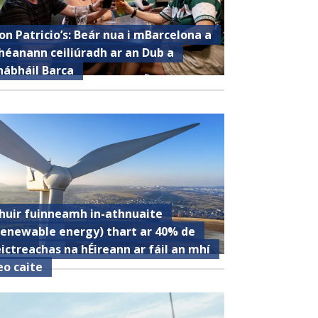
on Patricio’s: Beár nua i mBarcelona a
héanann ceiliúradh ar an Dub a
hábháil Barca
huir fuinneamh in-athnuaite
renewable energy) thart ar 40% de
eictreachas na hÉireann ar fáil an mhí
eo caite