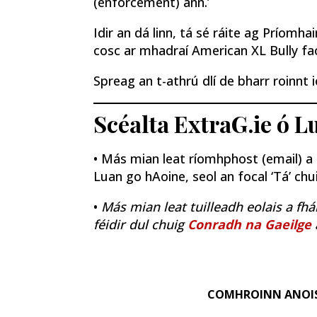
(enforcement) ann.’
Idir an dá linn, tá sé ráite ag Príomha
cosc ar mhadraí American XL Bully fao
Spreag an t-athrú dlí de bharr roinnt i
Scéalta ExtraG.ie ó 
• Más mian leat ríomhphost (email) a fh
Luan go hAoine, seol an focal ‘Tá’ ch
•
Más mian leat tuilleadh eolais a fhá
féidir dul chuig
Conradh na Gaeilge
COMHROINN ANOI