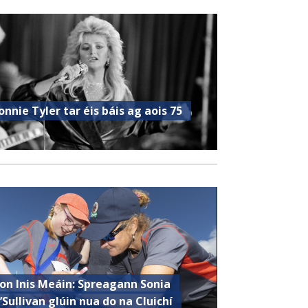
onnie Tyler tar éis báis ag aois 75
ron Inis Meáin: Spreagann Sonia
’Sullivan glúin nua do na Cluichí