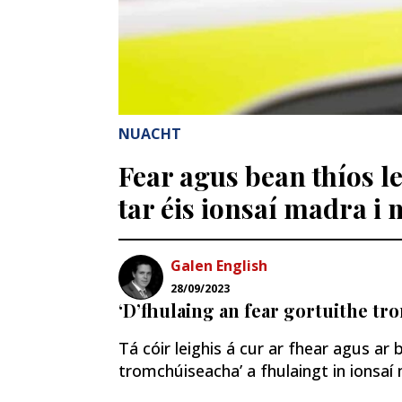
NUACHT
Fear agus bean thíos l
tar éis ionsaí madra i 
Galen English
28/09/2023
‘D’fhulaing an fear gortuithe t
Tá cóir leighis á cur ar fhear agus ar
tromchúiseacha’ a fhulaingt in ionsaí 