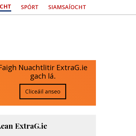
CHT
SPÓRT
SIAMSAÍOCHT
Faigh Nuachtlitir ExtraG.ie
gach lá.
Cliceáil anseo
Lean ExtraG.ie