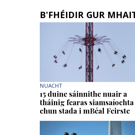
B'FHÉIDIR GUR MHAITH
NUACHT
15 duine sáinnithe nuair a
tháinig fearas siamsaíochta
chun stada i mBéal Feirste