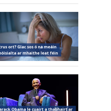
trus ort? Glac sos ó na meáin
hóisialta ar mhaithe leat féin
arack Obama le cuairt a thabhairt ar