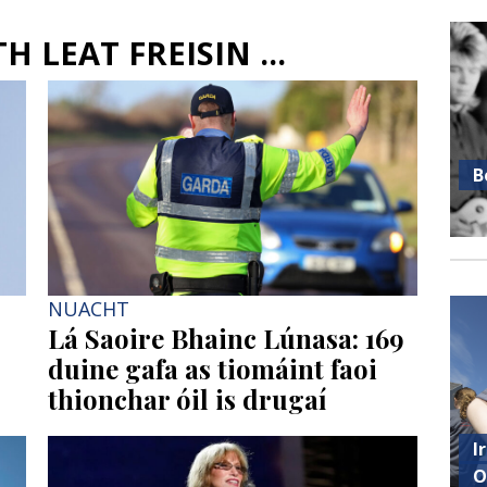
 LEAT FREISIN ...
B
NUACHT
Lá Saoire Bhainc Lúnasa: 169
duine gafa as tiomáint faoi
thionchar óil is drugaí
I
O