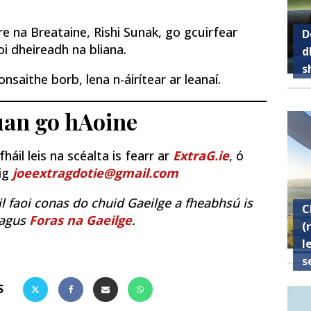
ire na Breataine, Rishi Sunak, go gcuirfear
D
i dheireadh na bliana.
d
s
onsaithe borb, lena n-áirítear ar leanaí.
Luan go hAoine
áil leis na scéalta is fearr ar
ExtraG.ie
, ó
uig
joeextragdotie@gmail.com
il faoi conas do chuid Gaeilge a fheabhsú is
C
agus
Foras na Gaeilge
.
(
l
s
S