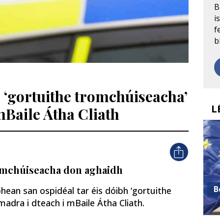
B
i
f
b
e ‘gortuithe tromchúiseacha’
L
mBaile Átha Cliath
romchúiseacha don aghaidh
B
 bhean san ospidéal tar éis dóibh ‘gortuithe
madra i dteach i mBaile Átha Cliath.