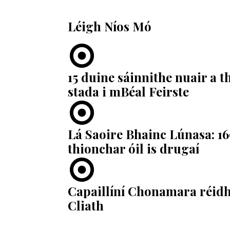
Léigh Níos Mó
15 duine sáinnithe nuair a 
stada i mBéal Feirste
Lá Saoire Bhainc Lúnasa: 16
thionchar óil is drugaí
Capaillíní Chonamara réidh
Cliath