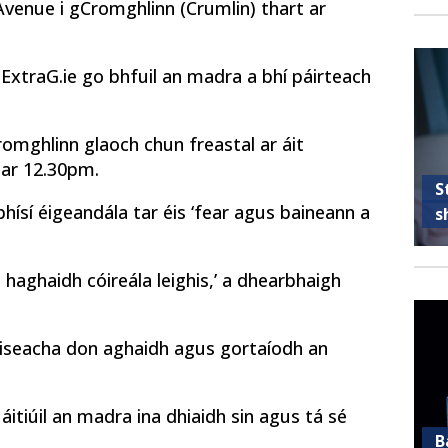
 Avenue i gCromghlinn (Crumlin) thart ar
 ExtraG.ie go bhfuil an madra a bhí páirteach
romghlinn glaoch chun freastal ar áit
 ar 12.30pm.
S
bhísí éigeandála tar éis ‘fear agus baineann a
s
 haghaidh cóireála leighis,’ a dhearbhaigh
úiseacha don aghaidh agus gortaíodh an
tiúil an madra ina dhiaidh sin agus tá sé
B