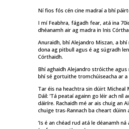
Ní fios fós cén cine madraí a bhí páirt
I mí Feabhra, fágadh fear, atá ina 70id
dhéanamh air ag madra in Inis Córtha
Anuraidh, bhí Alejandro Miszan, a bhí
dona ag pitbull agus é ag súgradh lena
Córthaidh.
Bhí aghaidh Alejandro stróicthe agus 
bhí sé gortuithe tromchúiseacha ar a
Tar éis na heachtra sin dúirt Micheal 
Dáil: ‘Tá peataí againn go léir ach níl
dáiríre. Rachaidh mé ar ais chuig an 
chuige tras-Rannach ba cheart dúinn 
‘Is é an chéad rud atá le déanamh ná 