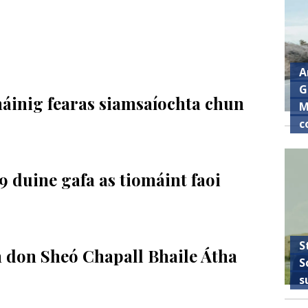
A
G
tháinig fearas siamsaíochta chun
M
c
9 duine gafa as tiomáint faoi
S
 don Sheó Chapall Bhaile Átha
S
s