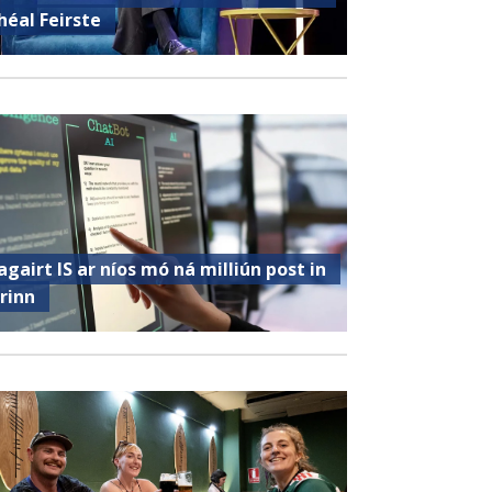
héal Feirste
agairt IS ar níos mó ná milliún post in
irinn