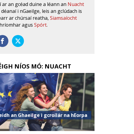
í ar an gcéad duine a léann an
Nuacht
s déanaí i nGaeilge, leis an gclúdach is
earr ar chúrsaí reatha,
Siamsaíocht
hríomhar agus
Spórt
.
ÉIGH NÍOS MÓ: NUACHT
eidh an Ghaeilge i gcroílár na hEorpa