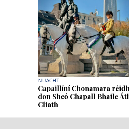
NUACHT
Capaillíní Chonamara réid
don Sheó Chapall Bhaile Át
Cliath