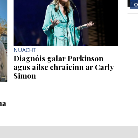
O
NUACHT
Diagnóis galar Parkinson
agus ailse chraicinn ar Carly
Simon
h
ha