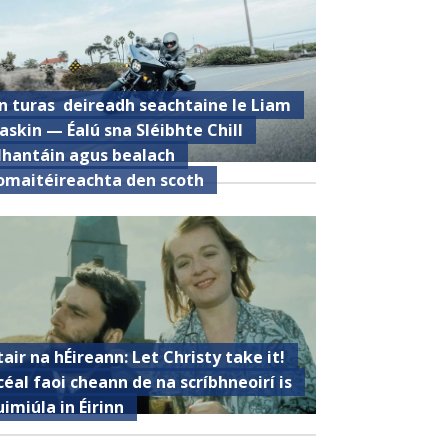
n turas deireadh seachtaine le Liam
askin — Éalú sna Sléibhte Chill
hantáin agus bealach
omaitéireachta den scoth
tair na hÉireann: Let Christy take it!
céal faoi cheann de na scríbhneoirí is
uimiúla in Éirinn