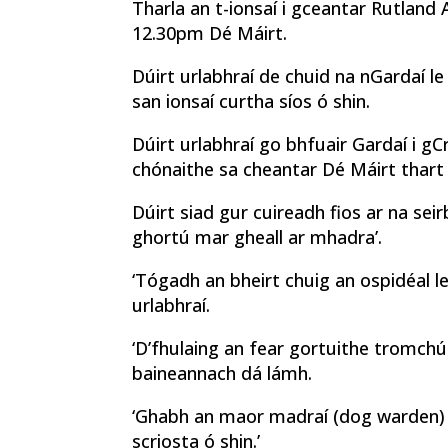
Tharla an t-ionsaí i gceantar Rutland
12.30pm Dé Máirt.
Dúirt urlabhraí de chuid na nGardaí le
san ionsaí curtha síos ó shin.
Dúirt urlabhraí go bhfuair Gardaí i gC
chónaithe sa cheantar Dé Máirt thart
Dúirt siad gur cuireadh fios ar na seir
ghortú mar gheall ar mhadra’.
‘Tógadh an bheirt chuig an ospidéal le
urlabhraí.
‘D’fhulaing an fear gortuithe tromch
baineannach dá lámh.
‘Ghabh an maor madraí (dog warden) ái
scriosta ó shin.’