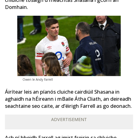
chluiche tosaigh d’fheachtas Shasana i gCorn an
Domhain.
Owen le Andy Farrell
Áirítear leis an píanós cluiche cairdiúil Shasana in
aghaidh na hÉireann i mBaile Átha Cliath, an deireadh
seachtaine seo caite, ar d’éirigh Farrell as go deonach.
ADVERTISEMENT
Ach ní bheidh Farrell ag imirt freisin sa chluiche