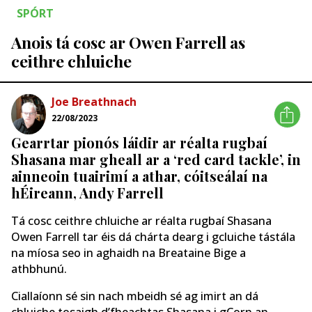
SPÓRT
Anois tá cosc ar Owen Farrell as
ceithre chluiche
Joe Breathnach
22/08/2023
Gearrtar pionós láidir ar réalta rugbaí
Shasana mar gheall ar a ‘red card tackle’, in
ainneoin tuairimí a athar, cóitseálaí na
hÉireann, Andy Farrell
Tá cosc ceithre chluiche ar réalta rugbaí Shasana
Owen Farrell tar éis dá chárta dearg i gcluiche tástála
na míosa seo in aghaidh na Breataine Bige a
athbhunú.
Ciallaíonn sé sin nach mbeidh sé ag imirt an dá