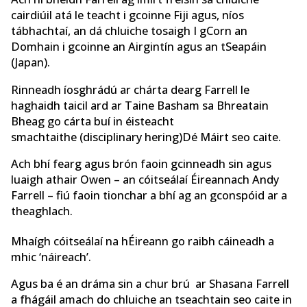
cairdiúil atá le teacht i gcoinne Fiji agus, níos
tábhachtaí, an dá chluiche tosaigh I gCorn an
Domhain i gcoinne an Airgintín agus an tSeapáin
(Japan).
Rinneadh íosghrádú ar chárta dearg Farrell le
haghaidh taicil ard ar Taine Basham sa Bhreatain
Bheag go cárta buí in éisteacht
smachtaithe (disciplinary hering)Dé Máirt seo caite.
Ach bhí fearg agus brón faoin gcinneadh sin agus
luaigh athair Owen – an cóitseálaí Éireannach Andy
Farrell – fiú faoin tionchar a bhí ag an gconspóid ar a
theaghlach.
Mhaígh cóitseálaí na hÉireann go raibh cáineadh a
mhic ‘náireach’.
Agus ba é an dráma sin a chur brú ar Shasana Farrell
a fhágáil amach do chluiche an tseachtain seo caite in