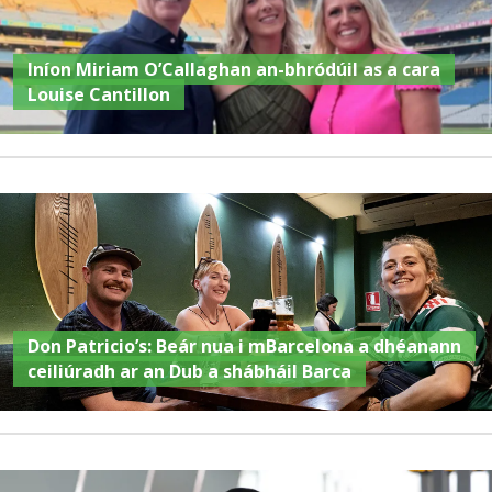
Iníon Miriam O’Callaghan an-bhródúil as a cara
Louise Cantillon
Don Patricio’s: Beár nua i mBarcelona a dhéanann
ceiliúradh ar an Dub a shábháil Barca