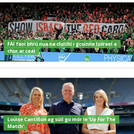
FAI faoi bhrú nua na cluichí i gcoinne Iosrael a
chur ar ceal
Louise Cantillon ag súil go mór le ‘Up For The
Match’