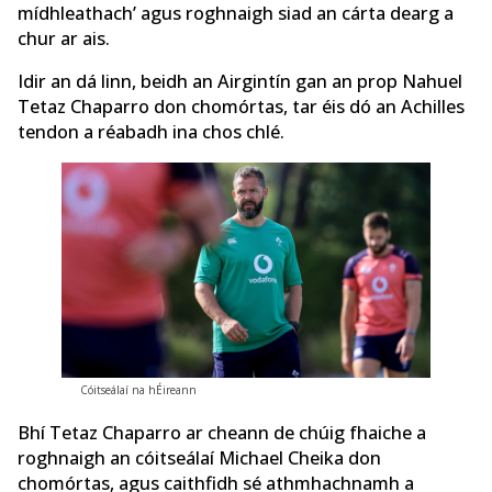
mídhleathach’ agus roghnaigh siad an cárta dearg a
chur ar ais.
Idir an dá linn, beidh an Airgintín gan an prop Nahuel
Tetaz Chaparro don chomórtas, tar éis dó an Achilles
tendon a réabadh ina chos chlé.
Cóitseálaí na hÉireann
Bhí Tetaz Chaparro ar cheann de chúig fhaiche a
roghnaigh an cóitseálaí Michael Cheika don
chomórtas, agus caithfidh sé athmhachnamh a