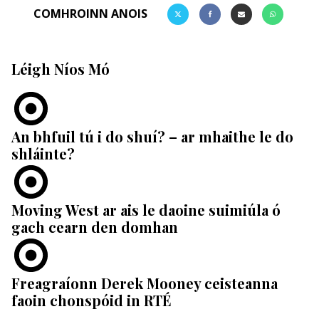
COMHROINN ANOIS
Léigh Níos Mó
An bhfuil tú i do shuí? – ar mhaithe le do
shláinte?
Moving West ar ais le daoine suimiúla ó
gach cearn den domhan
Freagraíonn Derek Mooney ceisteanna
faoin chonspóid in RTÉ