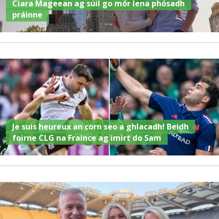
Ciara Mageean ag súil go mór lena phósadh
práinne
Je suis heureux an corn seo a ghlacadh! Beidh
foirne CLG na Fraince ag imirt do Sam