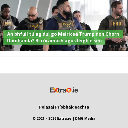
An bhfuil tú ag dul go Meiriceá Trump don Chorn
Domhanda? Bí cúramach agus léigh é seo
Polasaí Príobháideachta
© 2021 – 2026 Extra.ie | DMG Media