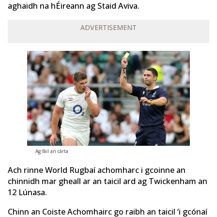
aghaidh na hÉireann ag Staid Aviva.
ADVERTISEMENT
Ag fáil an cárta
Ach rinne World Rugbaí achomharc i gcoinne an
chinnidh mar gheall ar an taicil ard ag Twickenham an
12 Lúnasa.
Chinn an Coiste Achomhairc go raibh an taicil ‘i gcónaí