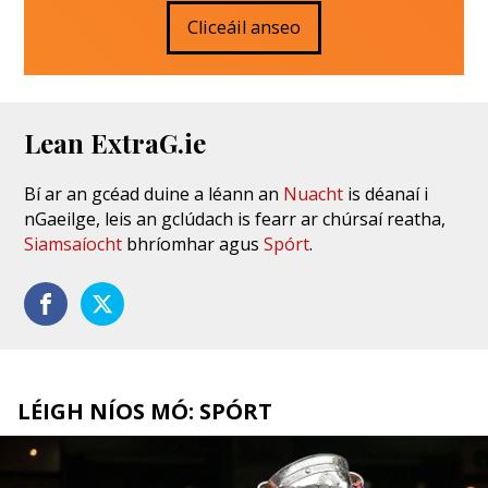
Cliceáil anseo
Lean ExtraG.ie
Bí ar an gcéad duine a léann an
Nuacht
is déanaí i
nGaeilge, leis an gclúdach is fearr ar chúrsaí reatha,
Siamsaíocht
bhríomhar agus
Spórt
.
LÉIGH NÍOS MÓ: SPÓRT