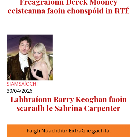
Freagraíonn Derek Mooney
ceisteanna faoin chonspóid in RTÉ
SIAMSAÍOCHT
30/04/2026
Labhraíonn Barry Keoghan faoin
scaradh le Sabrina Carpenter
Faigh Nuachtlitir ExtraG.ie gach lá.