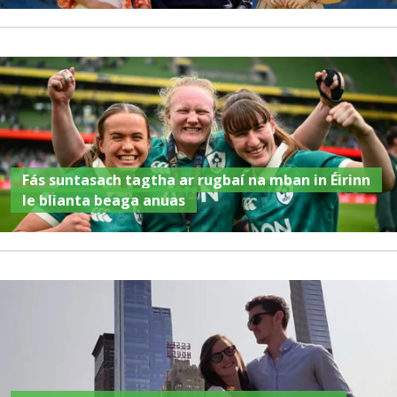
Fás suntasach tagtha ar rugbaí na mban in Éirinn
le blianta beaga anuas