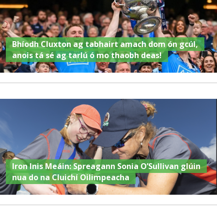
Bhíodh Cluxton ag tabhairt amach dom ón gcúl,
anois tá sé ag tarlú ó mo thaobh deas!
Iron Inis Meáin: Spreagann Sonia O’Sullivan glúin
nua do na Cluichí Oilimpeacha