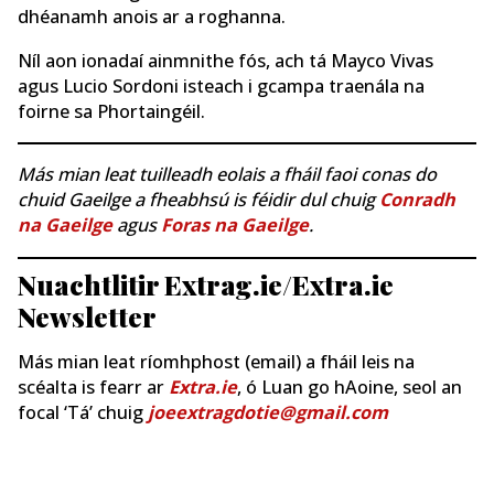
dhéanamh anois ar a roghanna.
Níl aon ionadaí ainmnithe fós, ach tá Mayco Vivas
agus Lucio Sordoni isteach i gcampa traenála na
foirne sa Phortaingéil.
Más mian leat tuilleadh eolais a fháil faoi conas do
chuid Gaeilge a fheabhsú is féidir dul chuig
Conradh
na Gaeilge
agus
Foras na Gaeilge
.
Nuachtlitir Extrag.ie/Extra.ie
Newsletter
Más mian leat ríomhphost (email) a fháil leis na
scéalta is fearr ar
Extra.ie
, ó Luan go hAoine, seol an
focal ‘Tá’ chuig
joeextragdotie@gmail.com