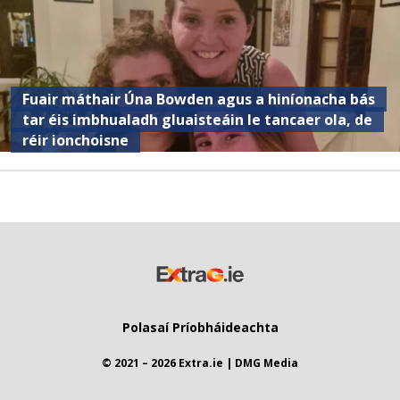
Fuair ​​máthair Úna Bowden agus a hiníonacha bás
tar éis imbhualadh gluaisteáin le tancaer ola, de
réir ionchoisne
Polasaí Príobháideachta
© 2021 – 2026 Extra.ie | DMG Media