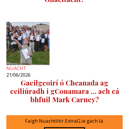
NUACHT
21/06/2026
Gaeilgeoirí ó Cheanada ag
ceiliúradh i gConamara … ach cá
bhfuil Mark Carney?
Faigh Nuachtlitir ExtraG.ie gach lá.