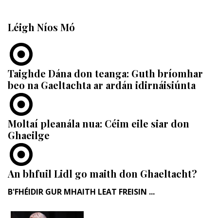
Léigh Níos Mó
Taighde Dána don teanga: Guth bríomhar
beo na Gaeltachta ar ardán idirnáisiúnta
Moltaí pleanála nua: Céim eile siar don
Ghaeilge
An bhfuil Lidl go maith don Ghaeltacht?
B'FHÉIDIR GUR MHAITH LEAT FREISIN ...