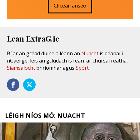
Cliceáil anseo
Lean ExtraG.ie
Bí ar an gcéad duine a léann an
Nuacht
is déanaí i
nGaeilge, leis an gclúdach is fearr ar chúrsaí reatha,
Siamsaíocht
bhríomhar agus
Spórt
.
LÉIGH NÍOS MÓ: NUACHT