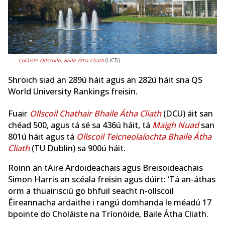
Coláiste Ollscoile, Baile Átha Cliath
(UCD)
Shroich siad an 289ú háit agus an 282ú háit sna QS
World University Rankings freisin.
Fuair
Ollscoil Chathair Bhaile Átha Cliath
(DCU) áit san
chéad 500, agus tá sé sa 436ú háit, tá
Maigh Nuad
san
801ú háit agus tá
Ollscoil Teicneolaíochta Bhaile Átha
Cliath
(TU Dublin) sa 900ú háit.
Roinn an tAire Ardoideachais agus Breisoideachais
Simon Harris an scéala freisin agus dúirt: ‘Tá an-áthas
orm a thuairisciú go bhfuil seacht n-ollscoil
Éireannacha ardaithe i rangú domhanda le méadú 17
bpointe do Choláiste na Tríonóide, Baile Átha Cliath.