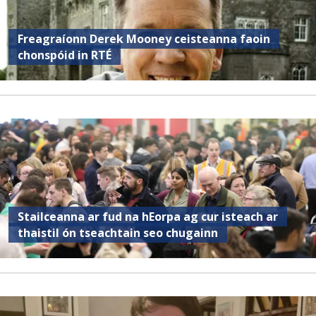
Freagraíonn Derek Mooney ceisteanna faoin
chonspóid in RTÉ
Stailceanna ar fud na hEorpa ag cur isteach ar
thaistil ón tseachtain seo chugainn