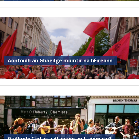
Aontóidh an Ghaeilge muintir na hÉireann
Gaillimh: Cad as a dtagann an t-ainm sin?