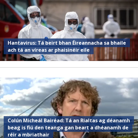
Hantavirus: Tá beirt bhan Éireannacha sa bhaile
ach tá an víreas ar phaisinéir eile
Colún Micheál Bairéad: Tá an Rialtas ag déanamh
beag is fiú den teanga gan beart a dhéanamh de
réir a mbriathair