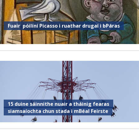
Fuair ​​ póilíní Picasso i ruathar drugaí i bPáras
15 duine sáinnithe nuair a tháinig fearas
siamsaíochta chun stada i mBéal Feirste