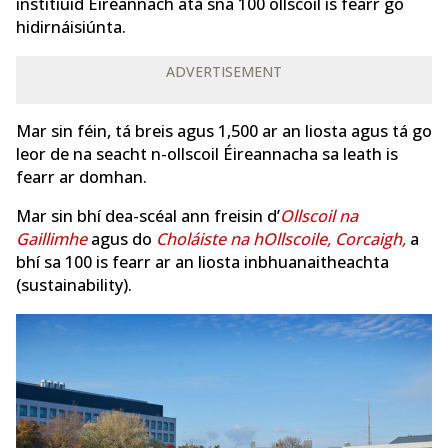
institiúid Éireannach atá sna 100 ollscoil is fearr go
hidirnáisiúnta.
ADVERTISEMENT
Mar sin féin, tá breis agus 1,500 ar an liosta agus tá go
leor de na seacht n-ollscoil Éireannacha sa leath is
fearr ar domhan.
Mar sin bhí dea-scéal ann freisin d’
Ollscoil na
Gaillimhe
agus do
Choláiste na hOllscoile, Corcaigh,
a
bhí sa 100 is fearr ar an liosta inbhuanaitheachta
(sustainability).