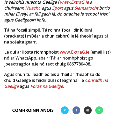
Is seirbhís nuachta Gaeilge í
www.ExtraG.ie
a
chuireann
Nuacht
agus
Sport
agus
Siamsaíocht
bhrío
mhar (lively) ar fáil gach lá, do dhaoine le ‘school Irish’
agus Gaeilgeoirí líofa.
Tá na focail simplí. Tá roinnt focal idir lúibíní
(brackets) i mBéarla chun cabhrú le léitheoirí agus tá
na scéalta gearr.
Le dul ar liosta ríomhphoist
www.ExtraG.ie
(email list)
nó ar WhatsApp, abair ‘Tá’ ar ríomhphoist go
joeextragdotie.ie nó text chuig 0867780408.
Agus chun tuilleadh eolais a fháil ar fheabhsú do
chuid Gaeilge is féidir dul i dteagmháil le
Conradh na
Gaeilge
agus
Foras na Gaeilge
.
COMHROINN ANOIS