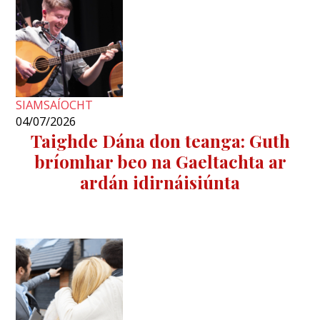
SIAMSAÍOCHT
04/07/2026
Taighde Dána don teanga: Guth
bríomhar beo na Gaeltachta ar
ardán idirnáisiúnta