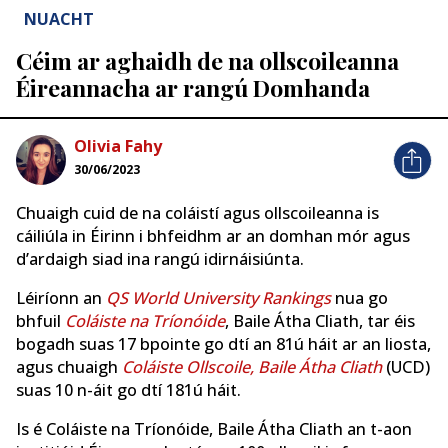
NUACHT
Céim ar aghaidh de na ollscoileanna
Éireannacha ar rangú Domhanda
Olivia Fahy
30/06/2023
Chuaigh cuid de na coláistí agus ollscoileanna is
cáiliúla in Éirinn i bhfeidhm ar an domhan mór agus
d’ardaigh siad ina rangú idirnáisiúnta.
Léiríonn an
QS World University Rankings
nua go
bhfuil
Coláiste na Tríonóide
, Baile Átha Cliath, tar éis
bogadh suas 17 bpointe go dtí an 81ú háit ar an liosta,
agus chuaigh
Coláiste Ollscoile, Baile Átha Cliath
(UCD)
suas 10 n-áit go dtí 181ú háit.
Is é Coláiste na Tríonóide, Baile Átha Cliath an t-aon