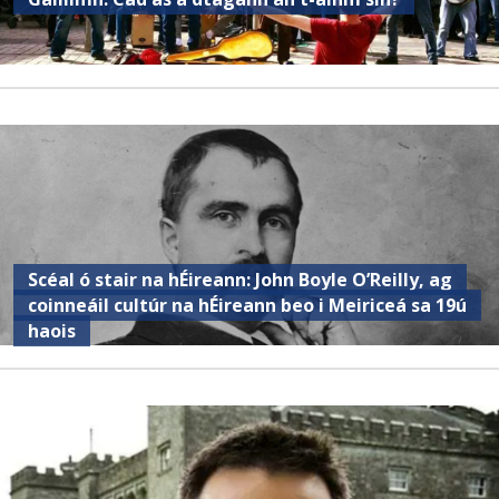
Scéal ó stair na hÉireann: John Boyle O’Reilly, ag
coinneáil cultúr na hÉireann beo i Meiriceá sa 19ú
haois