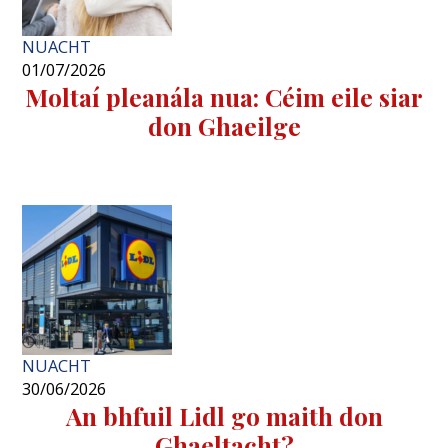
NUACHT
01/07/2026
Moltaí pleanála nua: Céim eile siar
don Ghaeilge
NUACHT
30/06/2026
An bhfuil Lidl go maith don
Ghaeltacht?