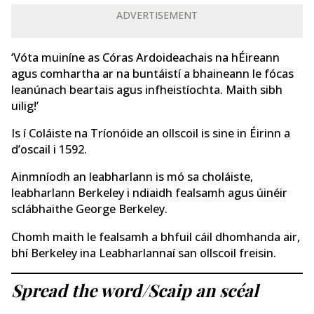
ADVERTISEMENT
‘Vóta muiníne as Córas Ardoideachais na hÉireann
agus comhartha ar na buntáistí a bhaineann le fócas
leanúnach beartais agus infheistíochta. Maith sibh
uilig!’
Is í Coláiste na Tríonóide an ollscoil is sine in Éirinn a
d’oscail i 1592.
Ainmníodh an leabharlann is mó sa choláiste,
leabharlann Berkeley i ndiaidh fealsamh agus úinéir
sclábhaithe George Berkeley.
Chomh maith le fealsamh a bhfuil cáil dhomhanda air,
bhí Berkeley ina Leabharlannaí san ollscoil freisin.
Spread the word/Scaip an scéal