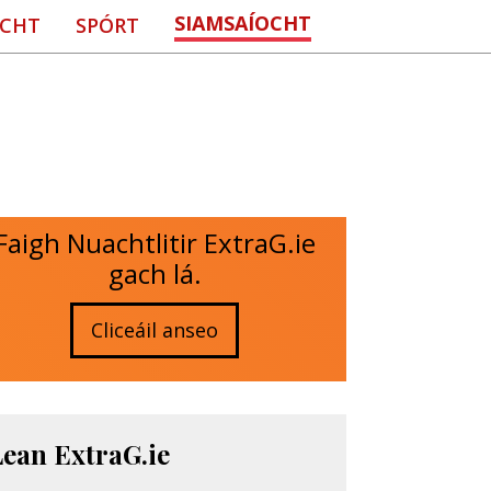
SIAMSAÍOCHT
CHT
SPÓRT
Faigh Nuachtlitir ExtraG.ie
gach lá.
Cliceáil anseo
Lean ExtraG.ie