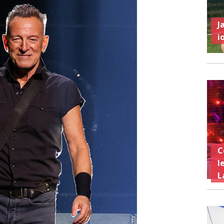
J
i
C
l
L