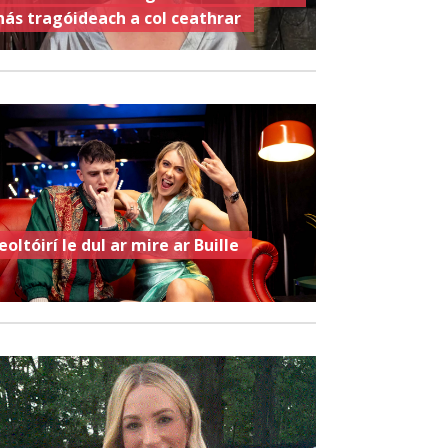
hás tragóideach a col ceathrar
eoltóirí le dul ar mire ar Buille