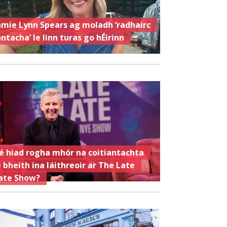
amie Lynn Spears ag moladh ‘radhairc
ontacha’ le linn turas go hÉirinn
é hiad rogha mhór na coitiantachta
e bheith ina láithreoir ar The Late
ate Show?