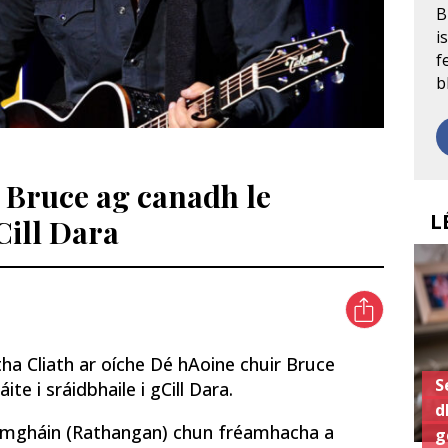
B
i
f
b
 Bruce ag canadh le
L
Cill Dara
ha Cliath ar oíche Dé hAoine chuir Bruce
S
te i sráidbhaile i gCill Dara.
d
Iomgháin (Rathangan) chun fréamhacha a
g