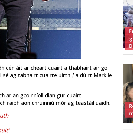
F
g
D
 cén áit ar cheart cuairt a thabhairt air go
 sé ag tabhairt cuairte uirthi,’ a dúirt Mark le
h ar an gcoinníoll dian gur cuairt
h raibh aon chruinniú mór ag teastáil uaidh.
R
m
uth
uit’