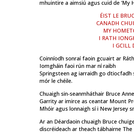
mhuintire a aimsiú agus cuid de ‘My
ÉIST LE BRU
CANADH CHUI
MY HOME
I RATH IONG
I GCILL
Coinníodh sonraí faoin gcuairt ar Rát
Iomgháin faoi rún mar ní raibh
Springsteen ag iarraidh go dtiocfadh 
mór le chéile.
Chuaigh sin-seanmháthair Bruce Ann
Garrity ar imirce as ceantar Mount Pr
Mhóir agus lonnaigh sí i New Jersey s
Ar an Déardaoin chuaigh Bruce chuige
discréideach ar theach tábhairne The 