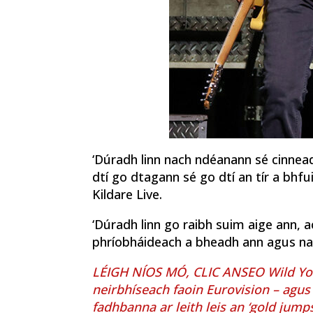
‘Dúradh linn nach ndéanann sé cinneadh
dtí go dtagann sé go dtí an tír a bhfuil
Kildare Live.
‘Dúradh linn go raibh suim aige ann, ac
phríobháideach a bheadh ann agus nac
LÉIGH NÍOS MÓ, CLIC ANSEO Wild Yo
neirbhíseach faoin Eurovision – agus
fadhbanna ar leith leis an ‘gold jumps