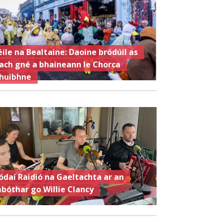
éile na Bealtaine: Daoine bródúil as
ach gné a bhaineann le Chorca
huibhne
ódaí Raidió na Gaeltachta ar an
bóthar go Willie Clancy