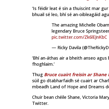
‘Is féidir leat é sin a thuiscint mar g
bhuail sé leo, bhí sé an-oibleagáid a
The amazing Michelle Obama
legendary Bruce Springsteen.
pic.twitter.com/Zk6lEJnKbC
— Ricky Davila (@TheRickyD
‘Bhí an-áthas air a bheith anseo agus
fhoghlaim.’
Thug
Bruce cuairt freisin ar Shan
súil go dtabharfaidh sé cuairt ar Charl
mbeadh Land of Hope and Dreams de 
Chuir bean chéile Shane, Victoria Mar
Twitter.