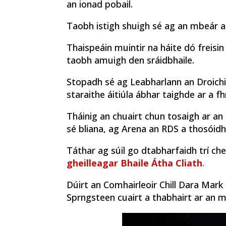
an ionad pobail.
Taobh istigh shuigh sé ag an mbeár ag
Thaispeáin muintir na háite dó freisi
taobh amuigh den sráidbhaile.
Stopadh sé ag Leabharlann an Droichi
staraithe áitiúla ábhar taighde ar a 
Tháinig an chuairt chun tosaigh ar an 
sé bliana, ag Arena an RDS a thosóid
Táthar ag súil go dtabharfaidh trí c
gheilleagar Bhaile Átha Cliath
.
Dúirt an Comhairleoir Chill Dara Mark
Sprngsteen cuairt a thabhairt ar an m