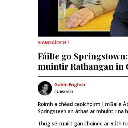
SIAMSAÍOCHT
Fáilte go Springstown:
muintir Rathangan in 
Galen English
07/05/2023
Roimh a chéad ceolchoirm I mBaile Át
Springsteen an-áthas ar mhuintir na hái
Thug sé cuairt gan choinne ar Ráth 