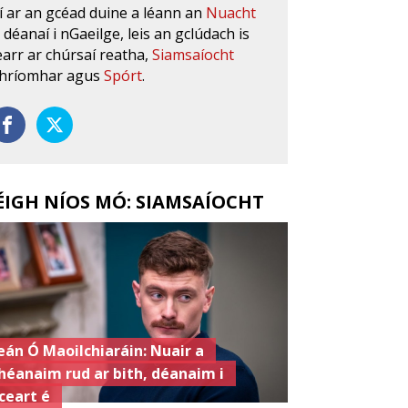
í ar an gcéad duine a léann an
Nuacht
s déanaí i nGaeilge, leis an gclúdach is
earr ar chúrsaí reatha,
Siamsaíocht
hríomhar agus
Spórt
.
ÉIGH NÍOS MÓ: SIAMSAÍOCHT
eán Ó Maoilchiaráin: Nuair a
héanaim rud ar bith, déanaim i
ceart é