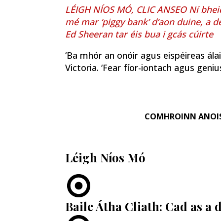
LÉIGH NÍOS MÓ, CLIC ANSEO Ní bhei
mé mar ‘piggy bank’ d’aon duine, a de
Ed Sheeran tar éis bua i gcás cúirte
‘Ba mhór an onóir agus eispéireas álai
Victoria. ‘Fear fíor-iontach agus geniu
COMHROINN ANOI
Léigh Níos Mó
Baile Átha Cliath: Cad as a