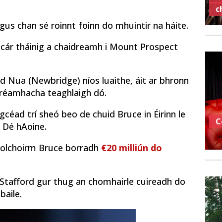
c
us chan sé roinnt foinn do mhuintir na háite.
n cár tháinig a chaidreamh i Mount Prospect
d Nua (Newbridge) níos luaithe, áit ar bhronn
fhréamhacha teaghlaigh dó.
gcéad trí sheó beo de chuid Bruce in Éirinn le
C
h Dé hAoine.
heolchoirm Bruce borradh
€20 milliún do
 Stafford gur thug an chomhairle cuireadh do
baile.