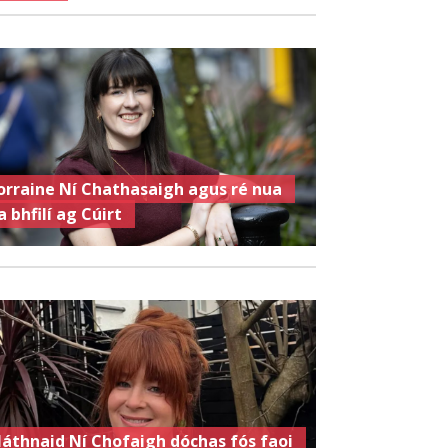
orraine Ní Chathasaigh agus ré nua
a bhfilí ag Cúirt
láthnaid Ní Chofaigh dóchas fós faoi