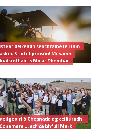
istear deireadh seachtaine le Liam
askin. Stad i bpríosún! Músaem
luaisrothair is Mó ar Dhomhan
aeilgeoirí ó Cheanada ag ceiliúradh i
Conamara … ach cá bhfuil Mark