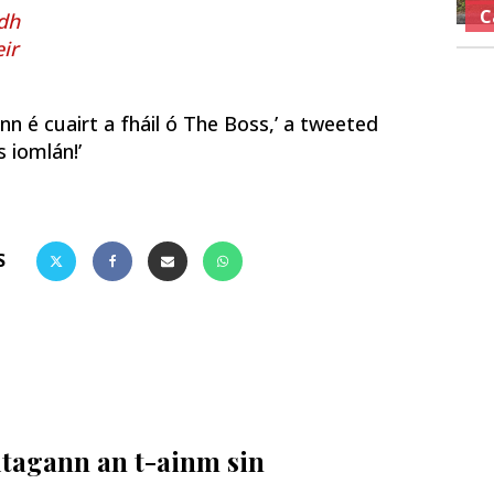
C
dh
ir
nn é cuairt a fháil ó The Boss,’ a tweeted
s iomlán!’
S
 dtagann an t-ainm sin