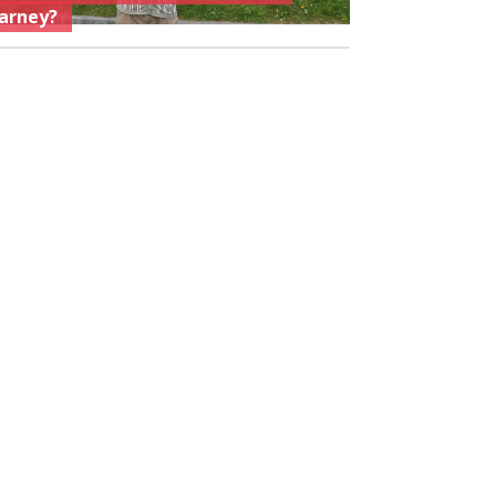
arney?