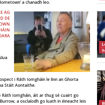
 Hometown’ a chanadh leo.
CE AG
D DE
TOWN
HÁIN
 DARA
L
h
n
slua
e
ospect i Ráth Iomgháin le linn an Ghorta
na Stáit Aontaithe.
 Ráth Iomgháin, áit ar thug sé cuairt go
Burrow, a osclaíodh go luath in éineacht leis
B