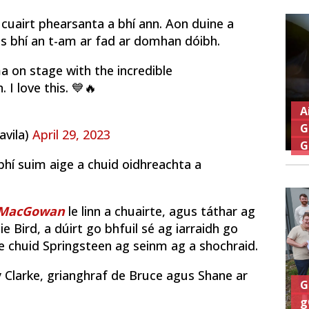
ur cuairt phearsanta a bhí ann. Aon duine a
gus bhí an t-am ar fad ar domhan dóibh.
 on stage with the incredible
 I love this. 💙🔥
A
G
avila)
April 29, 2023
G
 bhí suim aige a chuid oidhreachta a
e MacGowan
le linn a chuairte, agus táthar ag
ie Bird, a dúirt go bhfuil sé ag iarraidh go
chuid Springsteen ag seinm ag a shochraid.
y Clarke, grianghraf de Bruce agus Shane ar
G
g