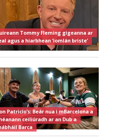
uireann Tommy Fleming gigeanna ar
eal agus a hiarbhean ‘iomlán briste’
on Patricio’s: Beár nua i mBarcelona a
héanann ceiliúradh ar an Dub a
hábháil Barca