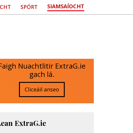
SIAMSAÍOCHT
CHT
SPÓRT
Faigh Nuachtlitir ExtraG.ie
gach lá.
Cliceáil anseo
Lean ExtraG.ie