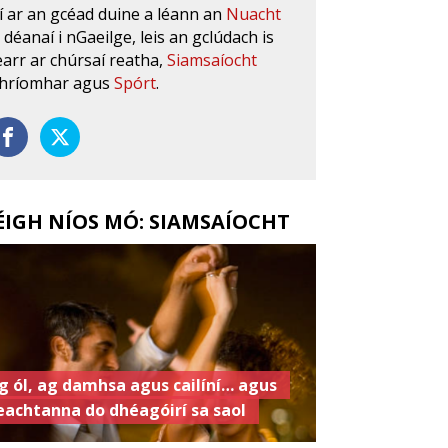
í ar an gcéad duine a léann an
Nuacht
s déanaí i nGaeilge, leis an gclúdach is
earr ar chúrsaí reatha,
Siamsaíocht
hríomhar agus
Spórt
.
ÉIGH NÍOS MÓ: SIAMSAÍOCHT
g ól, ag damhsa agus cailíní… agus
eachtanna do dhéagóirí sa saol