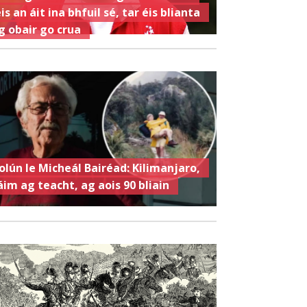
eis an áit ina bhfuil sé, tar éis blianta
g obair go crua
olún le Micheál Bairéad: Kilimanjaro,
áim ag teacht, ag aois 90 bliain