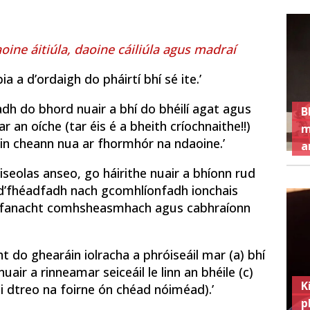
oine áitiúla, daoine cáiliúla agus madraí
a a d’ordaigh do pháirtí bhí sé ite.’
ladh do bhord nuair a bhí do bhéilí agat agus
B
ar an oíche (tar éis é a bheith críochnaithe!!)
m
, sin cheann nua ar fhormhór na ndaoine.’
a
aiseolas anseo, go háirithe nuair a bhíonn rud
a d’fhéadfadh nach gcomhlíonfadh ionchais
nn fanacht comhsheasmhach agus cabhraíonn
ht do ghearáin iolracha a phróiseáil mar (a) bhí
uair a rinneamar seiceáil le linn an bhéile (c)
K
 i dtreo na foirne ón chéad nóiméad).’
p