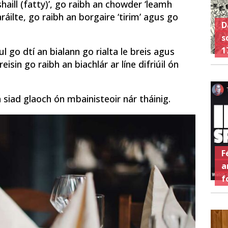
haill (fatty)’, go raibh an chowder ‘leamh
ráilte, go raibh an borgaire ‘tirim’ agus go
D
s
1
l go dtí an bialann go rialta le breis agus
isin go raibh an biachlár ar líne difriúil ón
h siad glaoch ón mbainisteoir nár tháinig.
F
a
f