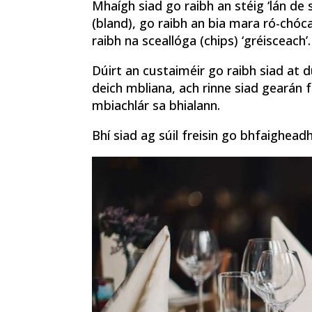
Mhaígh siad go raibh an stéig ‘lán de s
(bland), go raibh an bia mara ró-chóca
raibh na sceallóga (chips) ‘gréisceach’.
Dúirt an custaiméir go raibh siad at du
deich mbliana, ach rinne siad gearán fre
mbiachlár sa bhialann.
Bhí siad ag súil freisin go bhfaighead