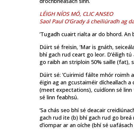
drochbhéasach sinn.
LÉIGH NÍOS MÓ, CLIC ANSEO
Saol Paul O’Grady á cheiliúradh ag da
‘Tugadh cuairt rialta ar do bhord. An bi
Dúirt sé freisin, ‘Mar is gnáth, seiceá
bhí gach rud ceart go leor. D’éiligh tú 
go raibh an striploin 50% saille (fat)
Dúirt sé: ‘Cuirimid fáilte mhór roimh 
éigin ag an gcustaiméir dícheallach 
(meet expectations), cuidíonn sé li
sé linn feabhsú.
‘Sa chás seo bhí sé deacair creidiúnac
gach rud ite (b) bhí gach rud go breá n
d’iompar ar an oíche (bhí sé uafásach