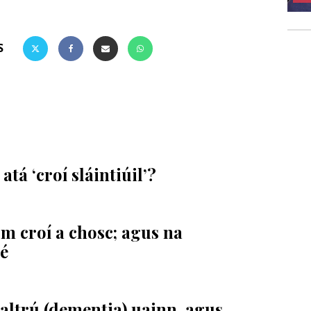
S
atá ‘croí sláintiúil’?
om croí a chosc; agus na
ré
altrú (dementia) uainn, agus