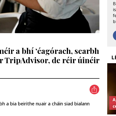
B
i
f
b
iméir a bhí ‘éagórach, searbh
L
 TripAdvisor, de réir úinéir
A
 a bia beirithe nuair a cháin siad bialann
c