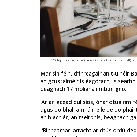
‘D’éiligh tú ar an oíche (tar éis é a bheith críochnaithe!!) g
Mar sin féin, d’fhreagair an t-úinéir B
an gcustaiméir is éagórach, is searbh
beagnach 17 mbliana i mbun gnó.
‘Ar an gcéad dul síos, ónár dtuairim f
agus do bhall amháin eile de do pháirt
an biachlár, an tseirbhís, beagnach gac
‘Rinneamar iarracht ar dtús ordú de