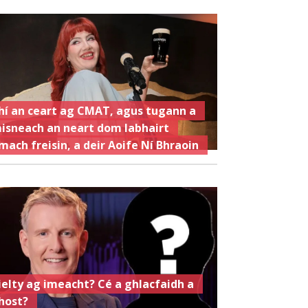
hí an ceart ag CMAT, agus tugann a
isneach an neart dom labhairt
mach freisin, a deir Aoife Ní Bhraoin
ielty ag imeacht? Cé a ghlacfaidh a
host?