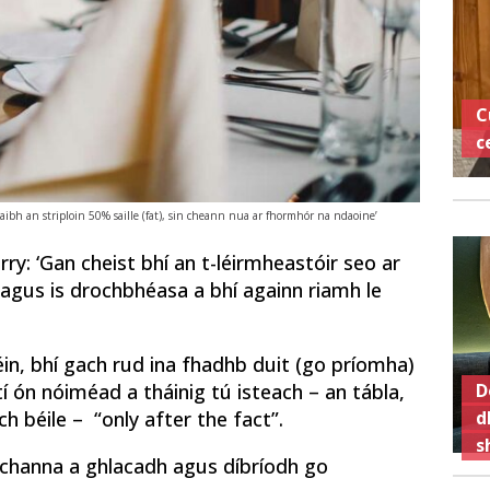
C
c
o raibh an striploin 50% saille (fat), sin cheann nua ar fhormhór na ndaoine’
arry: ‘Gan cheist bhí an t-léirmheastóir seo ar
 agus is drochbhéasa a bhí againn riamh le
éin, bhí gach rud ina fhadhb duit (go príomha)
D
í ón nóiméad a tháinig tú isteach – an tábla,
d
h béile – “only after the fact”.
s
ochanna a ghlacadh agus díbríodh go