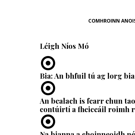
COMHROINN ANOI
Léigh Níos Mó
Bia: An bhfuil tú ag lorg bia 
An bealach is fearr chun ta
contúirtí a fheiceáil roimh 
Na bianna a choinneoidh né