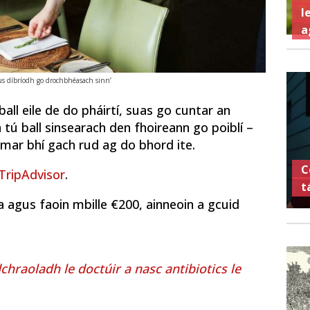
l
a
s díbríodh go drochbhéasach sinn’
 ball eile de do pháirtí, suas go cuntar an
 tú ball sinsearach den fhoireann go poiblí –
 mar bhí gach rud ag do bhord ite.
C
TripAdvisor
.
t
 agus faoin mbille €200, ainneoin a gcuid
hraoladh le doctúir a nasc antibiotics le