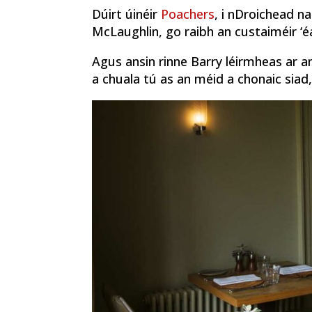
Dúirt úinéir
Poachers
, i nDroichead n
McLaughlin, go raibh an custaiméir ‘
Agus ansin rinne Barry léirmheas ar an
a chuala tú as an méid a chonaic siad, 