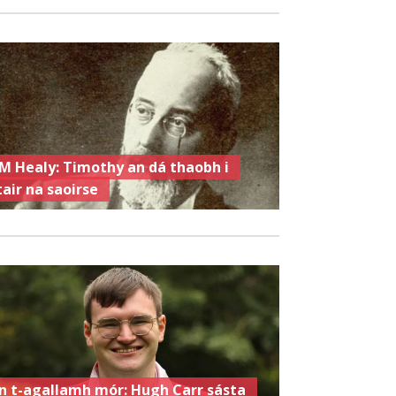
M Healy: Timothy an dá thaobh i
tair na saoirse
n t-agallamh mór: Hugh Carr sásta