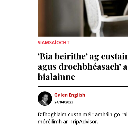
SIAMSAÍOCHT
‘Bia beirithe’ ag custa
agus drochbhéasach’ ar
bialainne
Galen English
24/04/2023
D’fhoghlaim custaiméir amháin go raibh
móréilimh ar TripAdvisor.