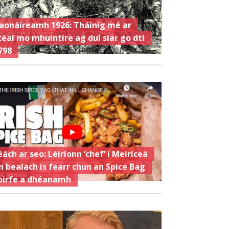
aonáireamh 1926: Tháinig mé ar
céal mo mhuintire ag dul siar go dtí
798
éách ar seo: Léiríonn ‘chef’ i Meiriceá
n bealach is fearr chun an Spice Bag
oirfe a dhéanamh