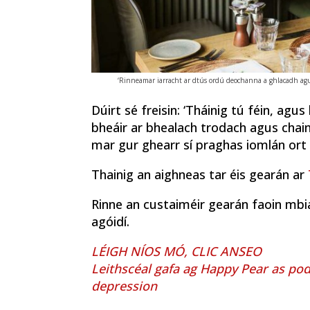
‘Rinneamar iarracht ar dtús ordú deochanna a ghlacadh agu
Dúirt sé freisin: ‘Tháinig tú féin, agus
bheáir ar bhealach trodach agus chain
mar gur ghearr sí praghas iomlán ort
Thainig an aighneas tar éis gearán ar
Rinne an custaiméir gearán faoin mbia
agóidí.
LÉIGH NÍOS MÓ, CLIC ANSEO
Leithscéal gafa ag Happy Pear as podc
depression