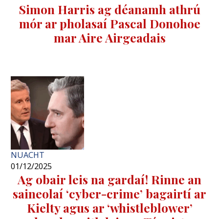
Simon Harris ag déanamh athrú
mór ar pholasaí Pascal Donohoe
mar Aire Airgeadais
NUACHT
01/12/2025
Ag obair leis na gardaí! Rinne an
saineolaí ‘cyber-crime’ bagairtí ar
Kielty agus ar ‘whistleblower’