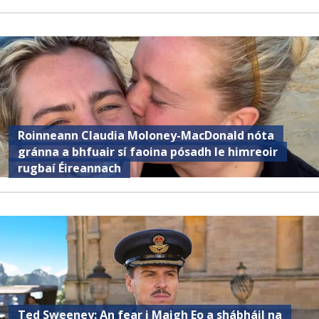
Roinneann Claudia Moloney-MacDonald nóta
gránna a bhfuair sí faoina pósadh le himreoir
rugbaí Éireannach
Ted Sweeney: An fear i Maigh Eo a shábháil na