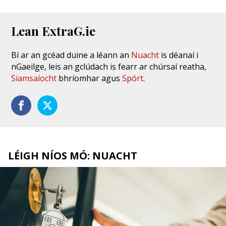
Lean ExtraG.ie
Bí ar an gcéad duine a léann an
Nuacht
is déanaí i
nGaeilge, leis an gclúdach is fearr ar chúrsaí reatha,
Siamsaíocht
bhríomhar agus
Spórt
.
LÉIGH NÍOS MÓ: NUACHT