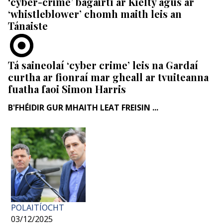
‘cyber-crime’ bagairtí ar Kielty agus ar
‘whistleblower’ chomh maith leis an
Tánaiste
Tá saineolaí ‘cyber crime’ leis na Gardaí
curtha ar fionraí mar gheall ar tvuiteanna
fuatha faoi Simon Harris
B'FHÉIDIR GUR MHAITH LEAT FREISIN ...
POLAITÍOCHT
03/12/2025