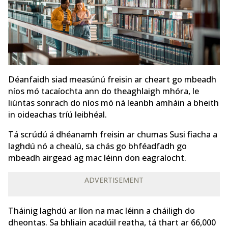
Déanfaidh siad measúnú freisin ar cheart go mbeadh
níos mó tacaíochta ann do theaghlaigh mhóra, le
liúntas sonrach do níos mó ná leanbh amháin a bheith
in oideachas tríú leibhéal.
Tá scrúdú á dhéanamh freisin ar chumas Susi fiacha a
laghdú nó a chealú, sa chás go bhféadfadh go
mbeadh airgead ag mac léinn don eagraíocht.
ADVERTISEMENT
Tháinig laghdú ar líon na mac léinn a cháiligh do
dheontas. Sa bhliain acadúil reatha, tá thart ar 66,000