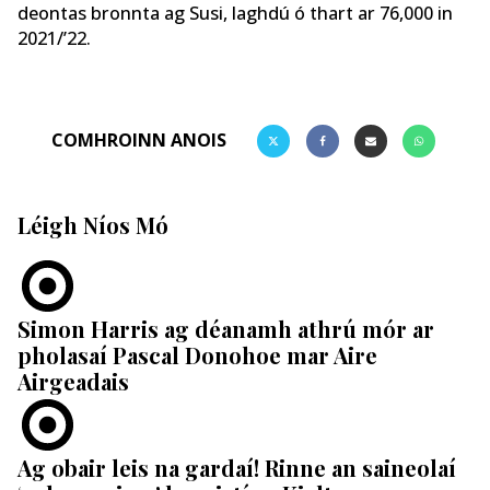
deontas bronnta ag Susi, laghdú ó thart ar 76,000 in
2021/’22.
COMHROINN ANOIS
Léigh Níos Mó
Simon Harris ag déanamh athrú mór ar
pholasaí Pascal Donohoe mar Aire
Airgeadais
Ag obair leis na gardaí! Rinne an saineolaí