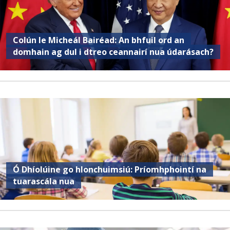
Colún le Micheál Bairéad: An bhfuil ord an
domhain ag dul i dtreo ceannairí nua údarásach?
Ó Dhíolúine go hIonchuimsiú: Príomhphointí na
tuarascála nua