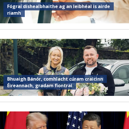
Fógraí díshealbhaithe ag an leibhéal is airde
riamh
Bhuaigh Bánór, comhlacht cúram craicinn
Éireannach, gradam fiontraí