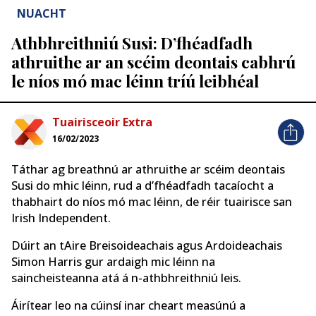
NUACHT
Athbhreithniú Susi: D’fhéadfadh
athruithe ar an scéim deontais cabhrú
le níos mó mac léinn tríú leibhéal
Tuairisceoir Extra
16/02/2023
Táthar ag breathnú ar athruithe ar scéim deontais
Susi do mhic léinn, rud a d’fhéadfadh tacaíocht a
thabhairt do níos mó mac léinn, de réir tuairisce san
Irish Independent.
Dúirt an tAire Breisoideachais agus Ardoideachais
Simon Harris gur ardaigh mic léinn na
saincheisteanna atá á n-athbhreithniú leis.
Áirítear leo na cúinsí inar cheart measúnú a