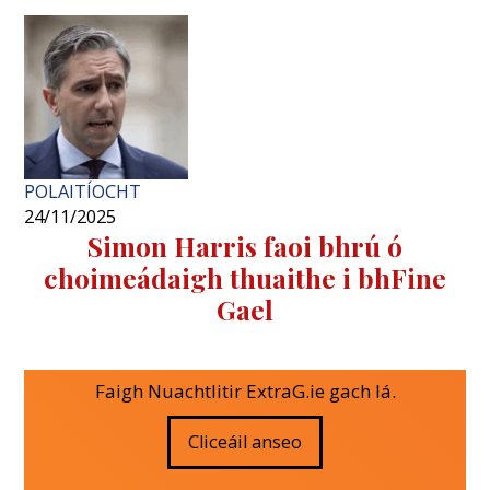
POLAITÍOCHT
24/11/2025
Simon Harris faoi ​​bhrú ó
choimeádaigh thuaithe i bhFine
Gael
Faigh Nuachtlitir ExtraG.ie gach lá.
Cliceáil anseo