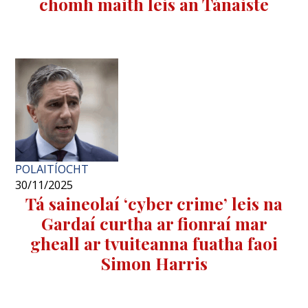
chomh maith leis an Tánaiste
POLAITÍOCHT
30/11/2025
Tá saineolaí ‘cyber crime’ leis na
Gardaí curtha ar fionraí mar
gheall ar tvuiteanna fuatha faoi
Simon Harris