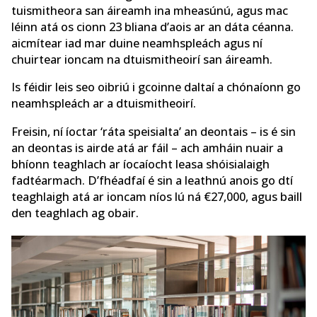
tuismitheora san áireamh ina mheasúnú, agus mac
léinn atá os cionn 23 bliana d’aois ar an dáta céanna.
aicmítear iad mar duine neamhspleách agus ní
chuirtear ioncam na dtuismitheoirí san áireamh.
Is féidir leis seo oibriú i gcoinne daltaí a chónaíonn go
neamhspleách ar a dtuismitheoirí.
Freisin, ní íoctar ‘ráta speisialta’ an deontais – is é sin
an deontas is airde atá ar fáil – ach amháin nuair a
bhíonn teaghlach ar íocaíocht leasa shóisialaigh
fadtéarmach. D’fhéadfaí é sin a leathnú anois go dtí
teaghlaigh atá ar ioncam níos lú ná €27,000, agus baill
den teaghlach ag obair.