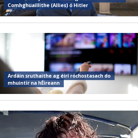
Comhghuaillithe (Allies) ó Hitler
Ardáin sruthaithe ag éirí róchostasach do
mhuintir na hÉireann