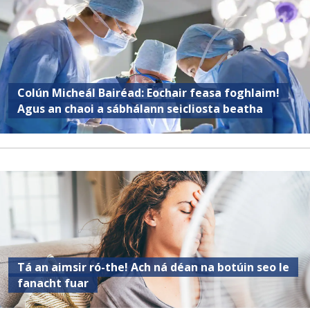
Colún Micheál Bairéad: Eochair feasa foghlaim!
Agus an chaoi a sábhálann seicliosta beatha
Tá an aimsir ró-the! Ach ná déan na botúin seo le
fanacht fuar