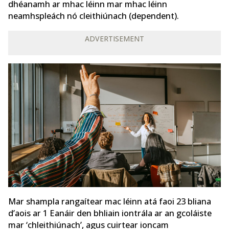
dhéanamh ar mhac léinn mar mhac léinn
neamhspleách nó cleithiúnach (dependent).
ADVERTISEMENT
Mar shampla rangaítear mac léinn atá faoi 23 bliana
d’aois ar 1 Eanáir den bhliain iontrála ar an gcoláiste
mar ‘chleithiúnach’, agus cuirtear ioncam