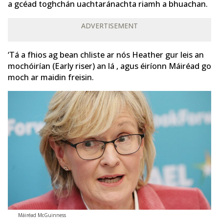
a gcéad toghchán uachtaránachta riamh a bhuachan.
ADVERTISEMENT
‘Tá a fhios ag bean chliste ar nós Heather gur leis an
mochóirían (Early riser) an lá , agus éiríonn Máiréad go
moch ar maidin freisin.
Máiréad McGuinness