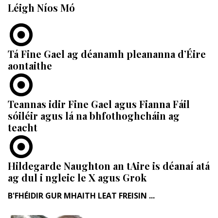
Léigh Níos Mó
Tá Fine Gael ag déanamh pleananna d’Éire
aontaithe
Teannas idir Fine Gael agus Fianna Fáil
sóiléir agus lá na bhfothoghcháin ag
teacht
Hildegarde Naughton an tAire is déanaí atá
ag dul i ngleic le X agus Grok
B'FHÉIDIR GUR MHAITH LEAT FREISIN ...