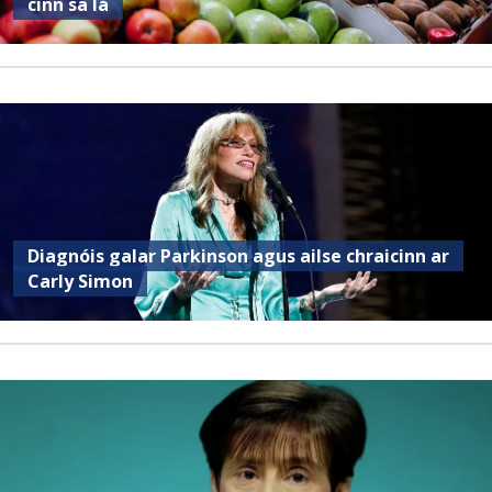
cinn sa lá
Diagnóis galar Parkinson agus ailse chraicinn ar
Carly Simon