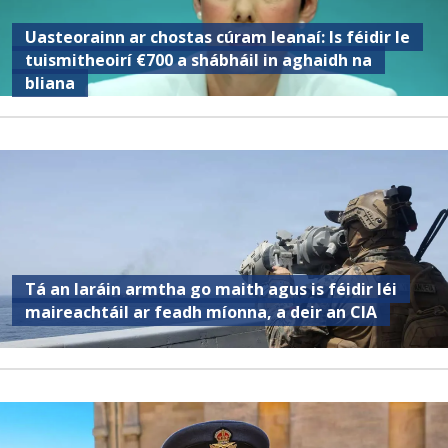
Uasteorainn ar chostas cúram leanaí: Is féidir le
tuismitheoirí €700 a shábháil in aghaidh na
bliana
Tá an Iaráin armtha go maith agus is féidir léi
maireachtáil ar feadh míonna, a deir an CIA