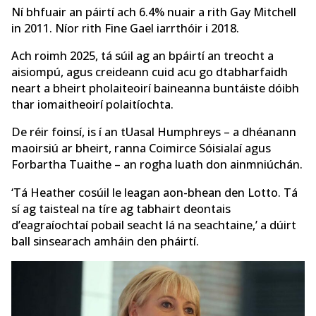
Ní bhfuair an páirtí ach 6.4% nuair a rith Gay Mitchell
in 2011. Níor rith Fine Gael iarrthóir i 2018.
Ach roimh 2025, tá súil ag an bpáirtí an treocht a
aisiompú, agus creideann cuid acu go dtabharfaidh
neart a bheirt pholaiteoirí baineanna buntáiste dóibh
thar iomaitheoirí polaitíochta.
De réir foinsí, is í an tUasal Humphreys – a dhéanann
maoirsiú ar bheirt, ranna Coimirce Sóisialaí agus
Forbartha Tuaithe – an rogha luath don ainmniúchán.
‘Tá Heather cosúil le leagan aon-bhean den Lotto. Tá
sí ag taisteal na tíre ag tabhairt deontais
d’eagraíochtaí pobail seacht lá na seachtaine,’ a dúirt
ball sinsearach amháin den pháirtí.