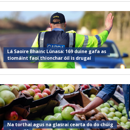
Lá Saoire Bhainc Lúnasa: 169 duine gafa as
tiomáint faoi thionchar óil is drugaí
Na torthaí agus na glasraí cearta do do chúig