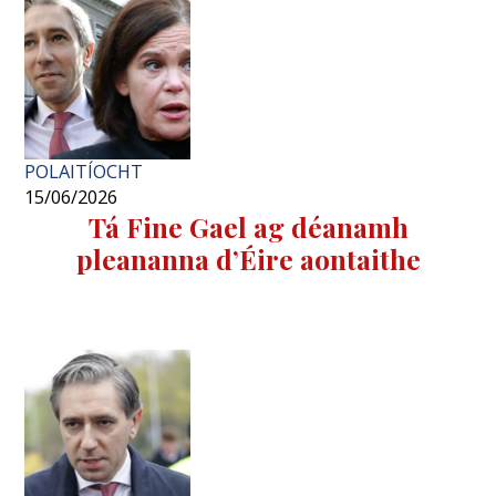
POLAITÍOCHT
15/06/2026
Tá Fine Gael ag déanamh
pleananna d’Éire aontaithe