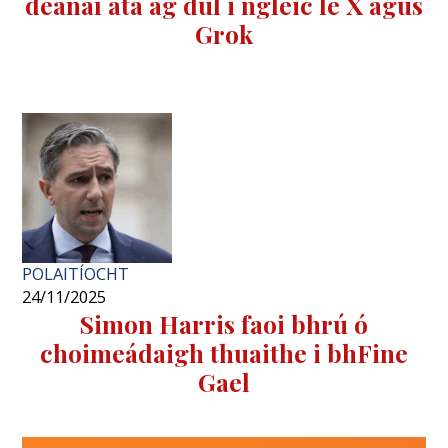
déanaí atá ag dul i ngleic le X agus
Grok
POLAITÍOCHT
24/11/2025
Simon Harris faoi ​​bhrú ó
choimeádaigh thuaithe i bhFine
Gael