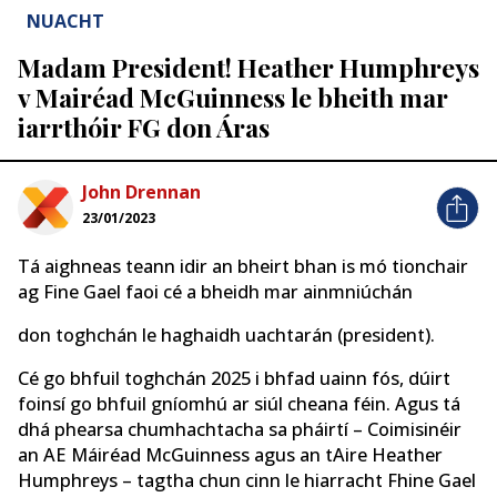
NUACHT
Madam President! Heather Humphreys
v Mairéad McGuinness le bheith mar
iarrthóir FG don Áras
John Drennan
23/01/2023
Tá aighneas teann idir an bheirt bhan is mó tionchair
ag Fine Gael faoi cé a bheidh mar ainmniúchán
don toghchán le haghaidh uachtarán (president).
Cé go bhfuil toghchán 2025 i bhfad uainn fós, dúirt
foinsí go bhfuil gníomhú ar siúl cheana féin. Agus tá
dhá phearsa chumhachtacha sa pháirtí – Coimisinéir
an AE Máiréad McGuinness agus an tAire Heather
Humphreys – tagtha chun cinn le hiarracht Fhine Gael