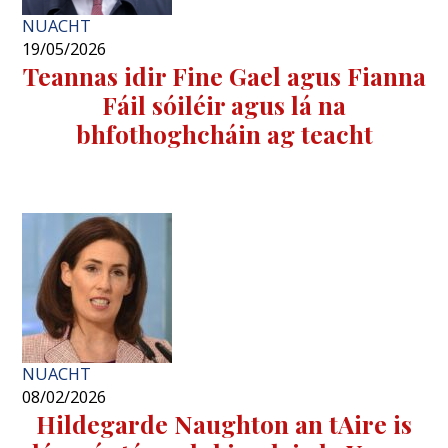
NUACHT
19/05/2026
Teannas idir Fine Gael agus Fianna
Fáil sóiléir agus lá na
bhfothoghcháin ag teacht
NUACHT
08/02/2026
Hildegarde Naughton an tAire is