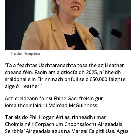
Heather Humphreys
‘Tá a feachtas Uachtaránachta tosaithe ag Heather
cheana féin. Faoin am a dtiocfaidh 2025, ní bheidh
sráidbhaile in Éirinn nach bhfuil seic €50,000 faighte
aige ó Heather.’
Ach creideann foinsí Fhine Gael freisin gur
iomaitheoir láidir í Máiréad McGuinness.
Tar éis do Phil Hogan éirí as, rinneadh í mar
Choimisinéir Eorpach um Chobhsaíocht Airgeadais,
Seirbhísí Airgeadais agus na Margaí Caipitil Uas. Agus