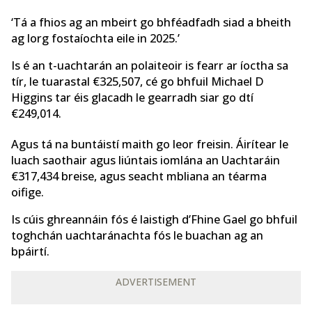
‘Tá a fhios ag an mbeirt go bhféadfadh siad a bheith
ag lorg fostaíochta eile in 2025.’
Is é an t-uachtarán an polaiteoir is fearr ar íoctha sa
tír, le tuarastal €325,507, cé go bhfuil Michael D
Higgins tar éis glacadh le gearradh siar go dtí
€249,014.
Agus tá na buntáistí maith go leor freisin. Áirítear le
luach saothair agus liúntais iomlána an Uachtaráin
€317,434 breise, agus seacht mbliana an téarma
oifige.
Is cúis ghreannáin fós é laistigh d’Fhine Gael go bhfuil
toghchán uachtaránachta fós le buachan ag an
bpáirtí.
ADVERTISEMENT