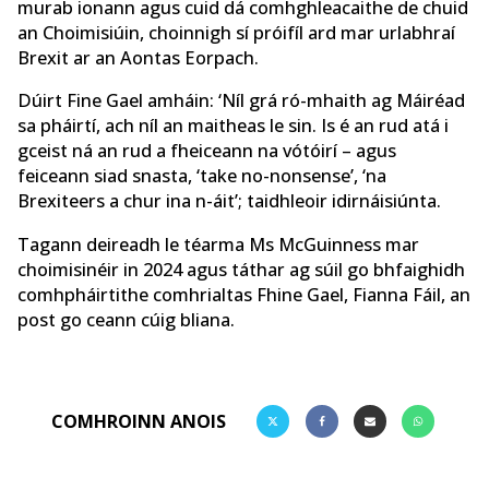
murab ionann agus cuid dá comhghleacaithe de chuid
an Choimisiúin, choinnigh sí próifíl ard mar urlabhraí
Brexit ar an Aontas Eorpach.
Dúirt Fine Gael amháin: ‘Níl grá ró-mhaith ag Máiréad
sa pháirtí, ach níl an maitheas le sin. Is é an rud atá i
gceist ná an rud a fheiceann na vótóirí – agus
feiceann siad snasta, ‘take no-nonsense’, ‘na
Brexiteers a chur ina n-áit’; taidhleoir idirnáisiúnta.
Tagann deireadh le téarma Ms McGuinness mar
choimisinéir in 2024 agus táthar ag súil go bhfaighidh
comhpháirtithe comhrialtas Fhine Gael, Fianna Fáil, an
post go ceann cúig bliana.
COMHROINN ANOIS