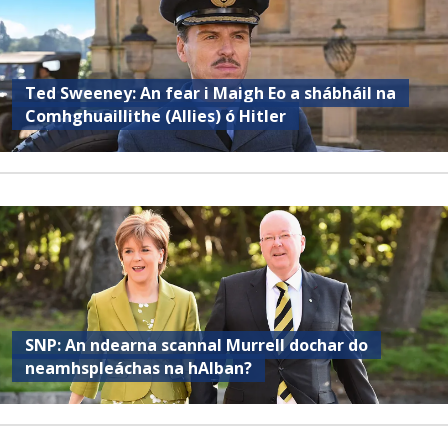
Ted Sweeney: An fear i Maigh Eo a shábháil na
Comhghuaillithe (Allies) ó Hitler
SNP: An ndearna scannal Murrell dochar do
neamhspleáchas na hAlban?