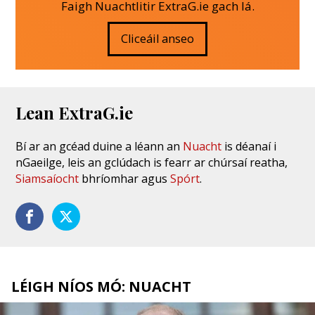
Faigh Nuachtlitir ExtraG.ie gach lá.
Cliceáil anseo
Lean ExtraG.ie
Bí ar an gcéad duine a léann an
Nuacht
is déanaí i
nGaeilge, leis an gclúdach is fearr ar chúrsaí reatha,
Siamsaíocht
bhríomhar agus
Spórt
.
LÉIGH NÍOS MÓ: NUACHT