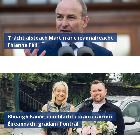
Trácht aisteach Martin ar cheannaireacht
Fhianna Fáil
Bhuaigh Bánór, comhlacht cúram craicinn
Éireannach, gradam fiontraí