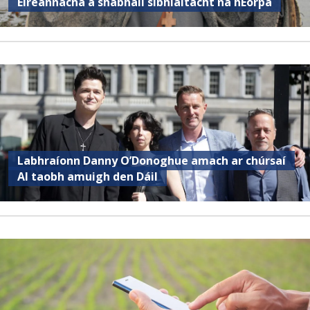
Éireannacha a shábháil sibhialtacht na hEorpa
Labhraíonn Danny O’Donoghue amach ar chúrsaí
AI taobh amuigh den Dáil