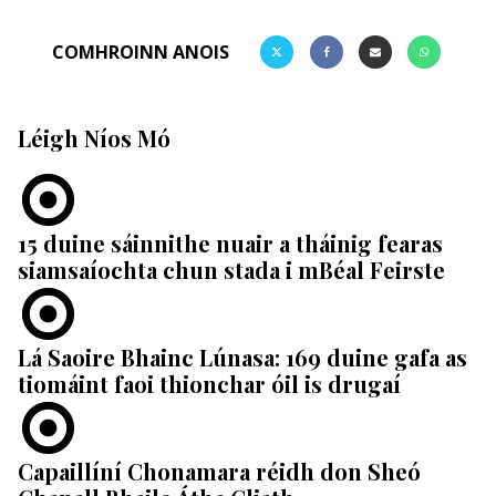
COMHROINN ANOIS
Léigh Níos Mó
15 duine sáinnithe nuair a tháinig fearas
siamsaíochta chun stada i mBéal Feirste
Lá Saoire Bhainc Lúnasa: 169 duine gafa as
tiomáint faoi thionchar óil is drugaí
Capaillíní Chonamara réidh don Sheó