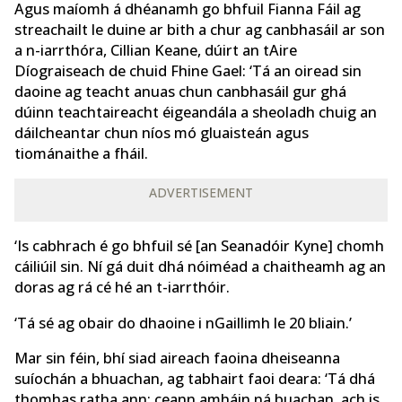
Agus maíomh á dhéanamh go bhfuil Fianna Fáil ag
streachailt le duine ar bith a chur ag canbhasáil ar son
a n-iarrthóra, Cillian Keane, dúirt an tAire
Díograiseach de chuid Fhine Gael: ‘Tá an oiread sin
daoine ag teacht anuas chun canbhasáil gur ghá
dúinn teachtaireacht éigeandála a sheoladh chuig an
dáilcheantar chun níos mó gluaisteán agus
tiománaithe a fháil.
ADVERTISEMENT
‘Is cabhrach é go bhfuil sé [an Seanadóir Kyne] chomh
cáiliúil sin. Ní gá duit dhá nóiméad a chaitheamh ag an
doras ag rá cé hé an t-iarrthóir.
‘Tá sé ag obair do dhaoine i nGaillimh le 20 bliain.’
Mar sin féin, bhí siad aireach faoina dheiseanna
suíochán a bhuachan, ag tabhairt faoi deara: ‘Tá dhá
thomhas ratha ann: ceann amháin ná buachan, ach is