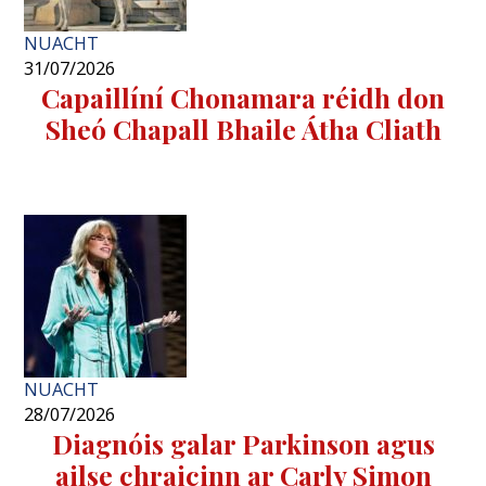
NUACHT
31/07/2026
Capaillíní Chonamara réidh don
Sheó Chapall Bhaile Átha Cliath
NUACHT
28/07/2026
Diagnóis galar Parkinson agus
ailse chraicinn ar Carly Simon