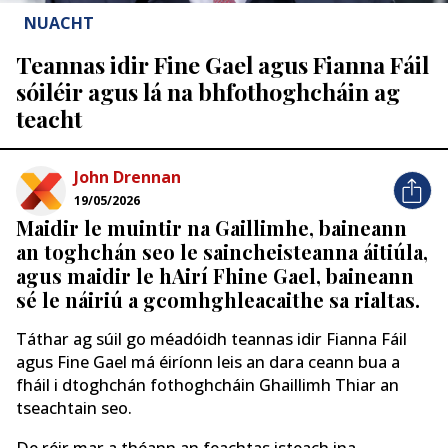
NUACHT
Teannas idir Fine Gael agus Fianna Fáil
sóiléir agus lá na bhfothoghcháin ag
teacht
John Drennan
19/05/2026
Maidir le muintir na Gaillimhe, baineann
an toghchán seo le saincheisteanna áitiúla,
agus maidir le hAirí Fhine Gael, baineann
sé le náiriú a gcomhghleacaithe sa rialtas.
Táthar ag súil go méadóidh teannas idir Fianna Fáil
agus Fine Gael má éiríonn leis an dara ceann bua a
fháil i dtoghchán fothoghcháin Ghaillimh Thiar an
tseachtain seo.
De réir mar a théann an feachtas isteach ina