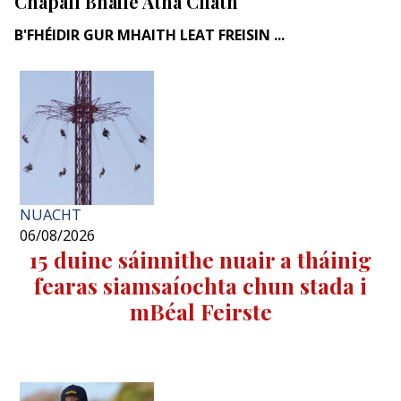
Chapall Bhaile Átha Cliath
B'FHÉIDIR GUR MHAITH LEAT FREISIN ...
NUACHT
06/08/2026
15 duine sáinnithe nuair a tháinig
fearas siamsaíochta chun stada i
mBéal Feirste