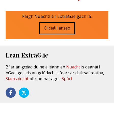
Faigh Nuachtlitir ExtraG.ie gach lá.
Cliceáil anseo
Lean ExtraG.ie
Bí ar an gcéad duine a léann an
Nuacht
is déanaí i
nGaeilge, leis an gclúdach is fearr ar chúrsaí reatha,
Siamsaíocht
bhríomhar agus
Spórt
.