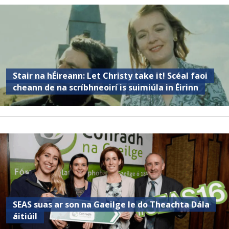
Stair na hÉireann: Let Christy take it! Scéal faoi
cheann de na scríbhneoirí is suimiúla in Éirinn
SEAS suas ar son na Gaeilge le do Theachta Dála
áitiúil