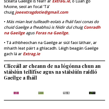
scéalta Gaeilge is fearr ar
ExtraG.ie
, ó Luan go
hAoine, seol an focal ‘Tá’
chuig
joeextragdotie@gmail.com
•
Más mian leat tuilleadh eolais a fháil faoi conas do
chuid Gaeilge a fheabhsú is féidir dul chuig
Conradh
na Gaeilge
agus
Foras na Gaeilge
.
• Tá athbheochan na Gaeilge ar siúl faoi láthair, ar
mhaith leat páirt a ghlacadh. Léigh beagán Gaeilge
gach lá ar
Extrag.ie
Cliceáil ar cheann de na lógónna chun an
stáisiún teilifíse agus na stáisiúin raidió
Gaeilge a fháil