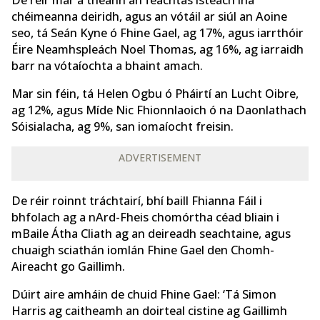
chéimeanna deiridh, agus an vótáil ar siúl an Aoine
seo, tá Seán Kyne ó Fhine Gael, ag 17%, agus iarrthóir
Éire Neamhspleách Noel Thomas, ag 16%, ag iarraidh
barr na vótaíochta a bhaint amach.
Mar sin féin, tá Helen Ogbu ó Pháirtí an Lucht Oibre,
ag 12%, agus Míde Nic Fhionnlaoich ó na Daonlathach
Sóisialacha, ag 9%, san iomaíocht freisin.
ADVERTISEMENT
De réir roinnt tráchtairí, bhí baill Fhianna Fáil i
bhfolach ag a nArd-Fheis chomórtha céad bliain i
mBaile Átha Cliath ag an deireadh seachtaine, agus
chuaigh sciathán iomlán Fhine Gael den Chomh-
Aireacht go Gaillimh.
Dúirt aire amháin de chuid Fhine Gael: ‘Tá Simon
Harris ag caitheamh an doirteal cistine ag Gaillimh