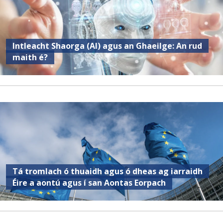
Intleacht Shaorga (AI) agus an Ghaeilge: An rud
maith é?
Tá tromlach ó thuaidh agus ó dheas ag iarraidh
Éire a aontú agus í san Aontas Eorpach