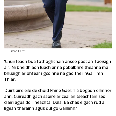
Simon Harris
‘Chuirfeadh bua fothoghcháin anseo post an Taoisigh
air. Ní bheidh aon luach ar na pobalbhreitheanna má
bhuaigh ár bhfear i gcoinne na gaoithe i nGaillimh
Thiar.’
Dúirt aire eile de chuid Fhine Gael: ‘Tá bogadh ollmhór
ann. Cuireadh gach saoire ar ceal an tseachtain seo
d’airí agus do Theachtaí Dála. Ba chás é gach rud a
ligean tharainn agus dul go Gaillimh.’