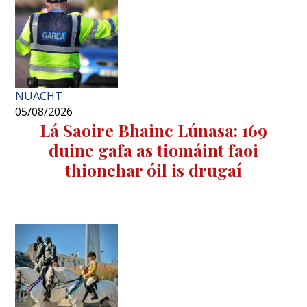
NUACHT
05/08/2026
Lá Saoire Bhainc Lúnasa: 169
duine gafa as tiomáint faoi
thionchar óil is drugaí