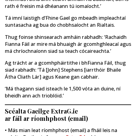
rath é freisin má dhéanann tú iomaíocht.’
Tá imní laistigh d’Fhine Gael go mbeadh impleachtaí
suntasacha ag bua do chobhsaíocht an Rialtais.
Thug foinse shinsearach amháin rabhadh: ‘Rachaidh
Fianna Fáil ar mire má bhuaigh ár gcomhghleacaí agus
má chríochnaíonn siad sa teach cócaireachta.’
Ag trácht ar a gcomhpháirtithe i bhFianna Fáil, thug
siad rabhadh: ‘Tá [John] Stephens [iarrthóir Bhaile
Átha Cliath Lár] agus Keane gan cabhair.
‘Má thagann siad isteach le 1,500 vóta an duine, ní
bheidh ann ach trioblóid.’
Scéalta Gaeilge ExtraG.ie
ar fáil ar ríomhphost (email)
• Más mian leat ríomhphost (email) a fháil leis na