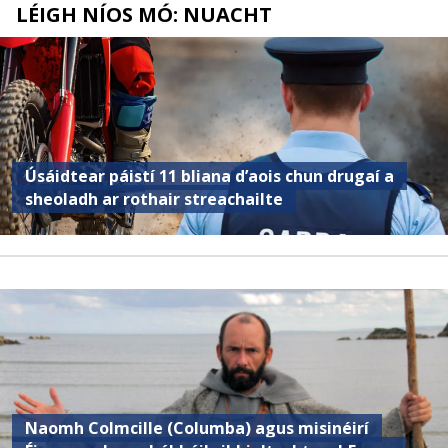
LÉIGH NÍOS MÓ: NUACHT
Úsáidtear páistí 11 bliana d’aois chun drugaí a
sheoladh ar rothair streachailte
Naomh Colmcille (Columba) agus misinéirí