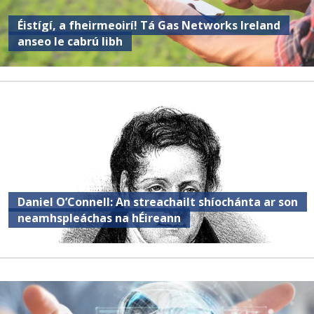
Éistígí, a fheirmeoirí! Tá Gas Networks Ireland
anseo le cabrú libh
Daniel O’Connell: An streachailt shíochánta ar son
neamhspleáchas na hÉireann