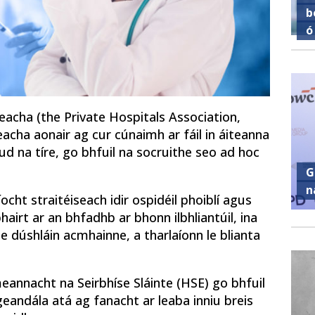
b
ó
acha (the Private Hospitals Association,
eacha aonair ag cur cúnaimh ar fáil in áiteanna
ud na tíre, go bhfuil na socruithe seo ad hoc
G
n
t straitéiseach idir ospidéil phoiblí agus
airt ar an bhfadhb ar bhonn ilbhliantúil, ina
le dúshláin acmhainne, a tharlaíonn le blianta
hmeannacht na Seirbhíse Sláinte (HSE) go bhfuil
igeandála atá ag fanacht ar leaba inniu breis