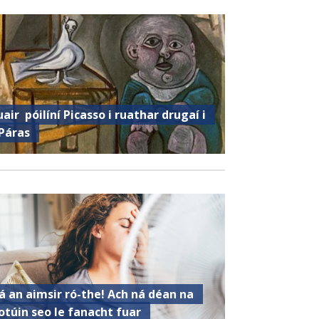
uair ​​ póilíní Picasso i ruathar drugaí i
Páras
á an aimsir ró-the! Ach ná déan na
otúin seo le fanacht fuar