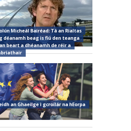
olún Micheál Bairéad: Tá an Rialtas
g déanamh beag is fiú den teanga
an beart a dhéanamh de réir a
briathair
eidh an Ghaeilge i gcroílár na hEorpa