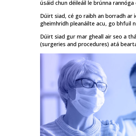
úsáid chun déileáil le brúnna rannóga
Dúirt siad, cé go raibh an borradh ar 
gheimhridh pleanáilte acu, go bhfuil 
Dúirt siad gur mar gheall air seo a t
(surgeries and procedures) atá bearta