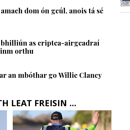
 amach dom ón gcúl, anois tá sé
bhilliún as criptea-airgeadraí
 ainm orthu
ar an mbóthar go Willie Clancy
 LEAT FREISIN ...