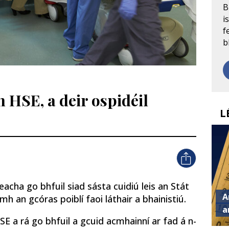
B
i
f
b
 HSE, a deir ospidéil
L
eacha go bhfuil siad sásta cuidiú leis an Stát
A
 an gcóras poiblí faoi láthair a bhainistiú.
a
E a rá go bhfuil a gcuid acmhainní ar fad á n-