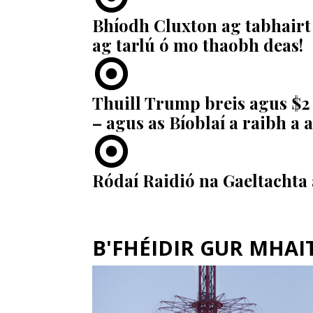
Bhíodh Cluxton ag tabhairt
ag tarlú ó mo thaobh deas!
Thuill Trump breis agus $2 
– agus as Bíoblaí a raibh a
Ródaí Raidió na Gaeltachta 
B'FHÉIDIR GUR MHAITH