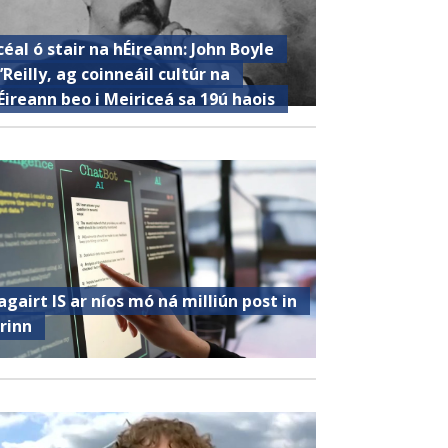
céal ó stair na hÉireann: John Boyle
’Reilly, ag coinneáil cultúr na
Éireann beo i Meiriceá sa 19ú haois
agairt IS ar níos mó ná milliún post in
irinn