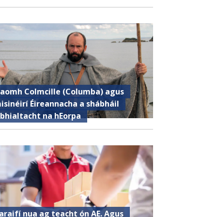
aomh Colmcille (Columba) agus
isinéirí Éireannacha a shábháil
ibhialtacht na hEorpa
araifí nua ag teacht ón AE. Agus