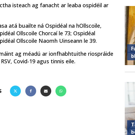
tha isteach ag fanacht ar leaba ospidéil ar
asa atá buailte ná Ospidéal na hOllscoile,
déal Ollscoile Chorcaí le 73; Ospidéal
spidéal Ollscoile Naomh Uinseann le 39.
F
iomáint ag méadú ar ionfhabhtuithe riospráide
b
 RSV, Covid-19 agus tinnis eile.
S
T
b