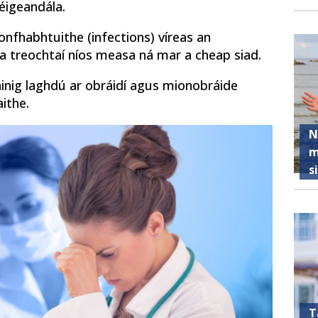
 éigeandála.
ionfhabhtuithe (infections) víreas an
na treochtaí níos measa ná mar a cheap siad.
háinig laghdú ar obráidí agus mionobráide
ithe.
N
m
s
T