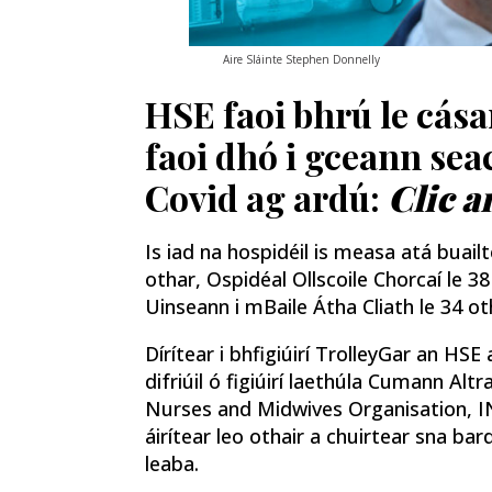
Aire Sláinte Stephen Donnelly
HSE faoi bhrú le cás
faoi dhó i gceann sea
Covid ag ardú:
Clic a
Is iad na hospidéil is measa atá buailt
othar, Ospidéal Ollscoile Chorcaí le 
Uinseann i mBaile Átha Cliath le 34 ot
Dírítear i bhfigiúirí TrolleyGar an HS
difriúil ó figiúirí laethúla Cumann Alt
Nurses and Midwives Organisation, I
áirítear leo othair a chuirtear sna bar
leaba.