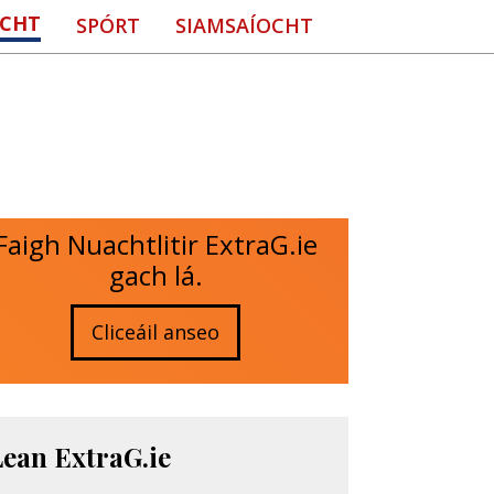
CHT
SPÓRT
SIAMSAÍOCHT
Faigh Nuachtlitir ExtraG.ie
gach lá.
Cliceáil anseo
Lean ExtraG.ie