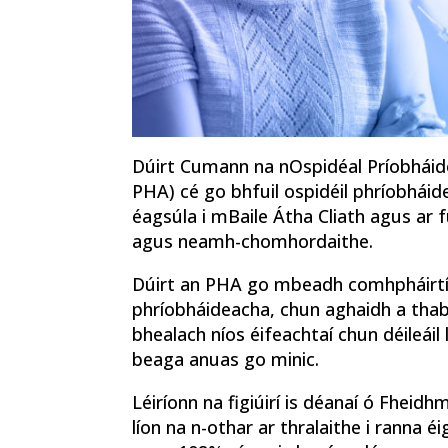
Dúirt Cumann na nOspidéal Príobháide
PHA) cé go bhfuil ospidéil phríobháid
éagsúla i mBaile Átha Cliath agus ar f
agus neamh-chomhordaithe.
Dúirt an PHA go mbeadh comhpháirtíoch
phríobháideacha, chun aghaidh a thabh
bhealach níos éifeachtaí chun déileáil 
beaga anuas go minic.
Léiríonn na figiúirí is déanaí ó Fheid
líon na n-othar ar thralaithe i ranna é