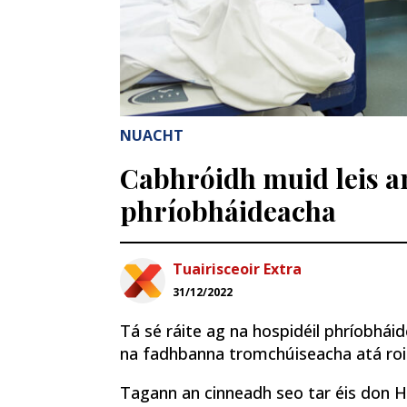
NUACHT
Cabhróidh muid leis an
phríobháideacha
Tuairisceoir Extra
31/12/2022
Tá sé ráite ag na hospidéil phríobháid
na fadhbanna tromchúiseacha atá roimh
Tagann an cinneadh seo tar éis don HS