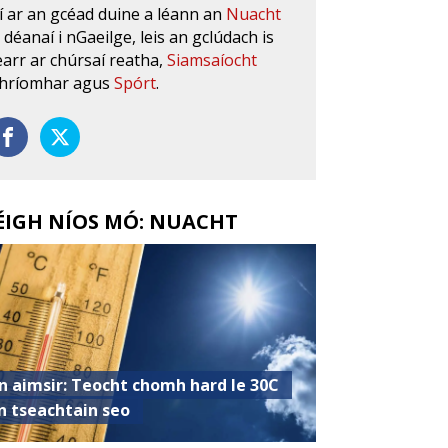
í ar an gcéad duine a léann an
Nuacht
s déanaí i nGaeilge, leis an gclúdach is
earr ar chúrsaí reatha,
Siamsaíocht
hríomhar agus
Spórt
.
ÉIGH NÍOS MÓ: NUACHT
n aimsir: Teocht chomh hard le 30C
n tseachtain seo