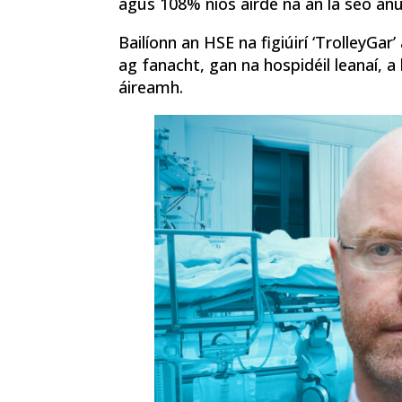
agus 108% níos airde ná an lá seo anu
Bailíonn an HSE na figiúirí ‘TrolleyGar
ag fanacht, gan na hospidéil leanaí, a
áireamh.