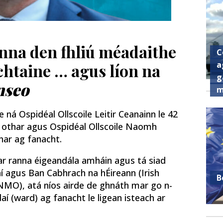
anna den fhliú méadaithe
C
a
chtaine … agus líon na
g
nseo
m
e ná Ospidéal Ollscoile Leitir Ceanainn le 42
38 othar agus Ospidéal Ollscoile Naomh
har ag fanacht.
E ar ranna éigeandála amháin agus tá siad
raí agus Ban Cabhrach na hÉireann (Irish
B
NMO), atá níos airde de ghnáth mar go n-
daí (ward) ag fanacht le ligean isteach ar