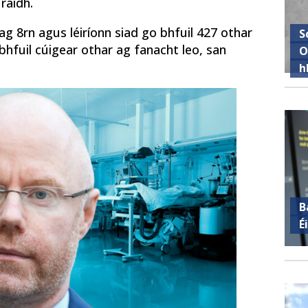
raidh.
’ ag 8rn agus léiríonn siad go bhfuil 427 othar
S
 bhfuil cúigear othar ag fanacht leo, san
O
h
B
É