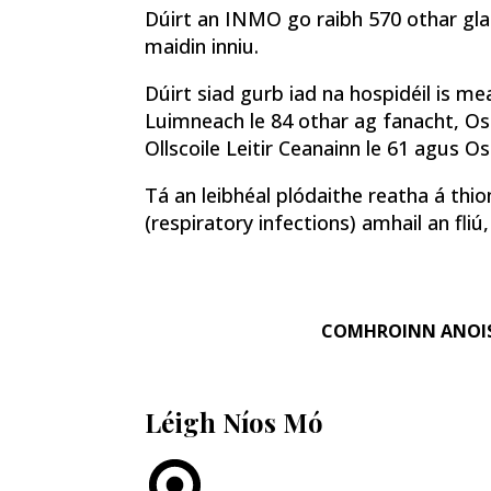
Dúirt an INMO go raibh 570 othar glac
maidin inniu.
Dúirt siad gurb iad na hospidéil is me
Luimneach le 84 othar ag fanacht, Ospi
Ollscoile Leitir Ceanainn le 61 agus O
Tá an leibhéal plódaithe reatha á th
(respiratory infections) amhail an fliú,
COMHROINN ANOI
Léigh Níos Mó