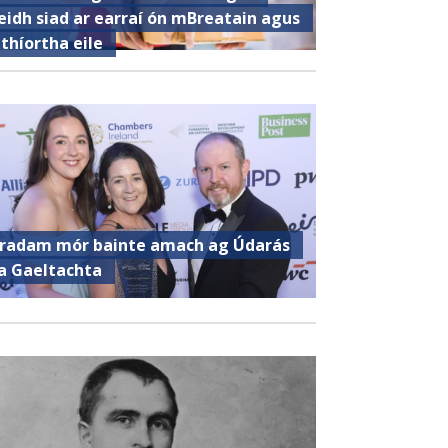
eidh siad ar earraí ón mBreatain agus
 thíortha eile
radam mór bainte amach ag Údarás
a Gaeltachta