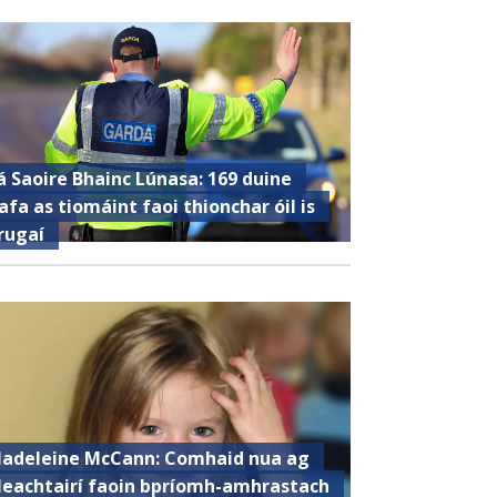
á Saoire Bhainc Lúnasa: 169 duine
afa as tiomáint faoi thionchar óil is
rugaí
adeleine McCann: Comhaid nua ag
leachtairí faoin bpríomh-amhrastach