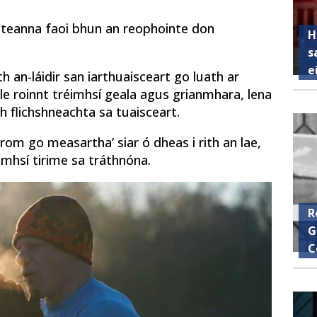
 áiteanna faoi bhun an reophointe don
H
s
e
h an-láidir san iarthuaisceart go luath ar
e roinnt tréimhsí geala agus grianmhara, lena
h flichshneachta sa tuaisceart.
rom go measartha’ siar ó dheas i rith an lae,
imhsí tirime sa tráthnóna.
R
G
C