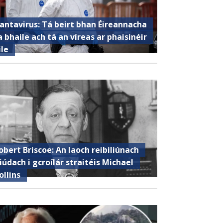
antavirus: Tá beirt bhan Éireannacha
a bhaile ach tá an víreas ar phaisinéir
ile
obert Briscoe: An laoch reibiliúnach
iúdach i gcroílár straitéis Michael
ollins