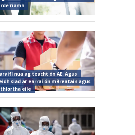
irde riamh
araifí nua ag teacht ón AE. Agus
eidh siad ar earraí ón mBreatain agus
 thíortha eile