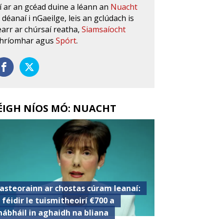
í ar an gcéad duine a léann an
Nuacht
s déanaí i nGaeilge, leis an gclúdach is
earr ar chúrsaí reatha,
Siamsaíocht
hríomhar agus
Spórt
.
ÉIGH NÍOS MÓ: NUACHT
asteorainn ar chostas cúram leanaí:
s féidir le tuismitheoirí €700 a
hábháil in aghaidh na bliana