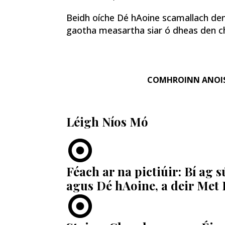
Beidh oíche Dé hAoine scamallach den
gaotha measartha siar ó dheas den ch
COMHROINN ANOI
Léigh Níos Mó
Féach ar na pictiúir: Bí ag s
agus Dé hAoine, a deir Met