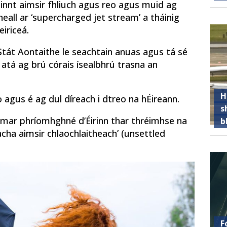
e roinnt aimsir fhliuch agus reo agus muid ag
eall ar ‘supercharged jet stream’ a tháinig
iriceá.
Stát Aontaithe le seachtain anuas agus tá sé
, atá ag brú córais ísealbhrú trasna an
H
o agus é ag dul díreach i dtreo na hÉireann.
s
 mar phríomhghné d’Éirinn thar thréimhse na
b
lacha aimsir chlaochlaitheach’ (unsettled
F