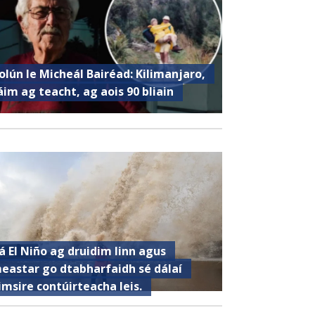
olún le Micheál Bairéad: Kilimanjaro,
áim ag teacht, ag aois 90 bliain
á El Niño ag druidim linn agus
eastar go dtabharfaidh sé dálaí
imsire contúirteacha leis.