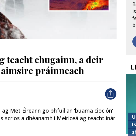
B
i
f
b
g teacht chugainn, a deir
L
 aimsire práinneach
 ag Met Éireann go bhfuil an ‘buama cioclón’
U
is scrios a dhéanamh i Meiriceá ag teacht inár
I
s