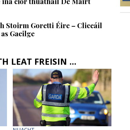
ina cíor thuathail Dé Máirt
h Stoirm Goretti Éire – Cliceáil
 as Gaeilge
 LEAT FREISIN ...
NUACHT