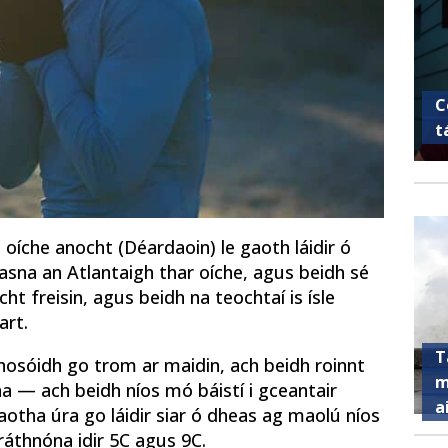
C
t
oíche anocht (Déardaoin) le gaoth láidir ó
asna an Atlantaigh thar oíche, agus beidh sé
cht freisin, agus beidh na teochtaí is ísle
art.
T
thosóidh go trom ar maidin, ach beidh roinnt
m
a — ach beidh níos mó báistí i gceantair
a
gaotha úra go láidir siar ó dheas ag maolú níos
hráthnóna idir 5C agus 9C.