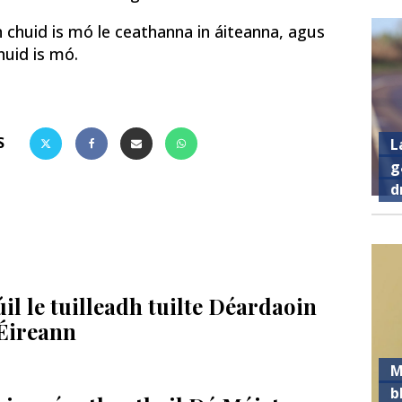
 chuid is mó le ceathanna in áiteanna, agus
uid is mó.
S
L
g
d
úil le tuilleadh tuilte Déardaoin
 Éireann
M
b