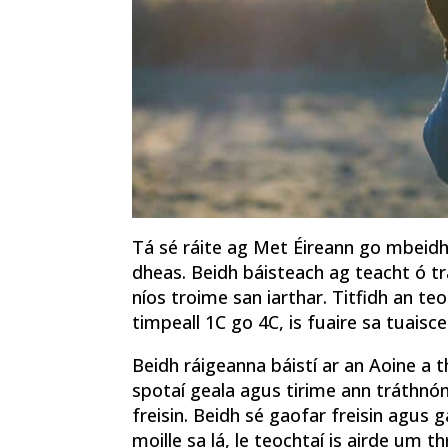
Tá sé ráite ag Met Éireann go mbeidh 
dheas. Beidh báisteach ag teacht ó tr
níos troime san iarthar. Titfidh an teo
timpeall 1C go 4C, is fuaire sa tuaisce
Beidh ráigeanna báistí ar an Aoine a 
spotaí geala agus tirime ann tráthnón
freisin. Beidh sé gaofar freisin agus 
moille sa lá, le teochtaí is airde um t