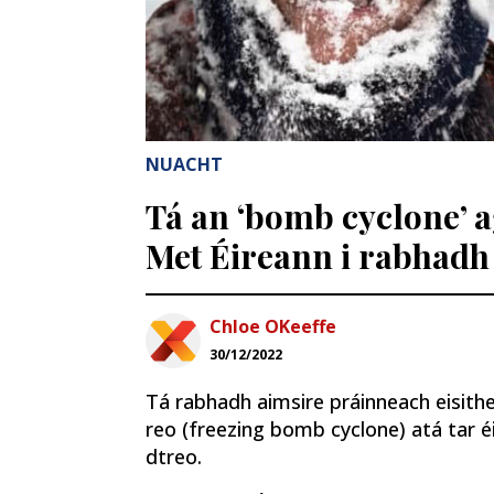
NUACHT
Tá an ‘bomb cyclone’ a
Met Éireann i rabhadh
Chloe OKeeffe
30/12/2022
Tá rabhadh aimsire práinneach eisithe
reo (freezing bomb cyclone) atá tar é
dtreo.