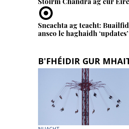
Stoirm Chandra ag cur Éire 
Sneachta ag teacht: Buailfid
anseo le haghaidh ‘updates’
B'FHÉIDIR GUR MHAITH
NUACHT