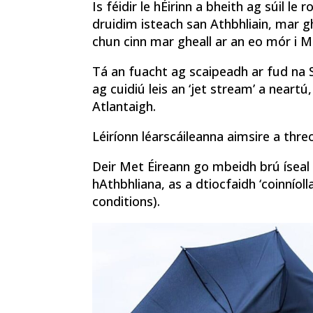
Is féidir le hÉirinn a bheith ag súil l
druidim isteach san Athbhliain, mar gh
chun cinn mar gheall ar an eo mór i Me
Tá an fuacht ag scaipeadh ar fud na 
ag cuidiú leis an ‘jet stream’ a neartú
Atlantaigh.
Léiríonn léarscáileanna aimsire a thre
Deir Met Éireann go mbeidh brú íseal
hAthbhliana, as a dtiocfaidh ‘coinníol
conditions).