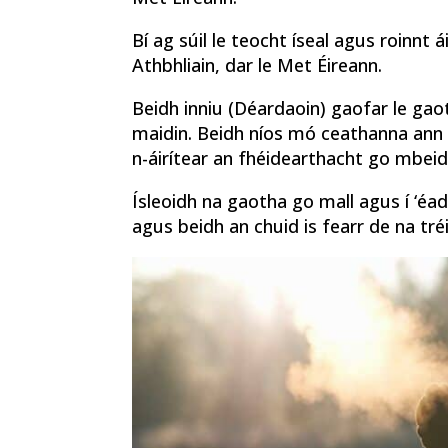
Bí ag súil le teocht íseal agus roinnt
Athbhliain, dar le Met Éireann.
Beidh inniu (Déardaoin) gaofar le gaot
maidin. Beidh níos mó ceathanna ann l
n-áirítear an fhéidearthacht go mbeid
Ísleoidh na gaotha go mall agus í ‘éad
agus beidh an chuid is fearr de na tré