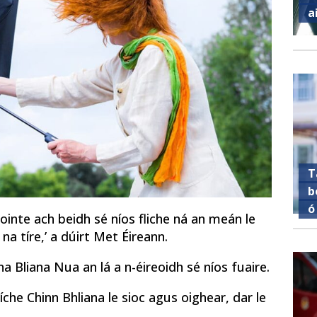
a
T
b
ó
ointe ach beidh sé níos fliche ná an meán le
na tíre,’ a dúirt Met Éireann.
 Bliana Nua an lá a n-éireoidh sé níos fuaire.
íche Chinn Bhliana le sioc agus oighear, dar le