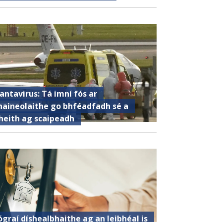
antavirus: Tá imní fós ar
haineolaithe go bhféadfadh sé a
heith ag scaipeadh
ógraí díshealbhaithe ag an leibhéal is