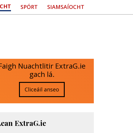
CHT
SPÓRT
SIAMSAÍOCHT
Faigh Nuachtlitir ExtraG.ie
gach lá.
Cliceáil anseo
Lean ExtraG.ie