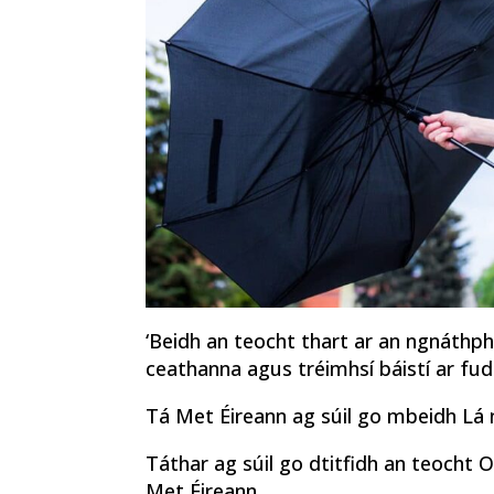
‘Beidh an teocht thart ar an ngnáthph
ceathanna agus tréimhsí báistí ar fud 
Tá Met Éireann ag súil go mbeidh Lá na
Táthar ag súil go dtitfidh an teocht O
Met Éireann.