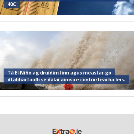
40C
Tá El Niño ag druidim linn agus meastar go
dtabharfaidh sé dálaí aimsire contúirteacha leis.