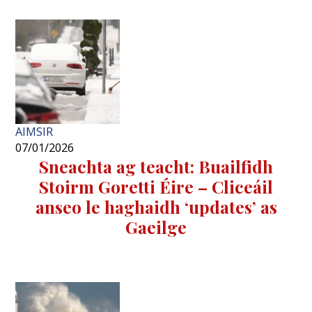
AIMSIR
07/01/2026
Sneachta ag teacht: Buailfidh
Stoirm Goretti Éire – Cliceáil
anseo le haghaidh ‘updates’ as
Gaeilge