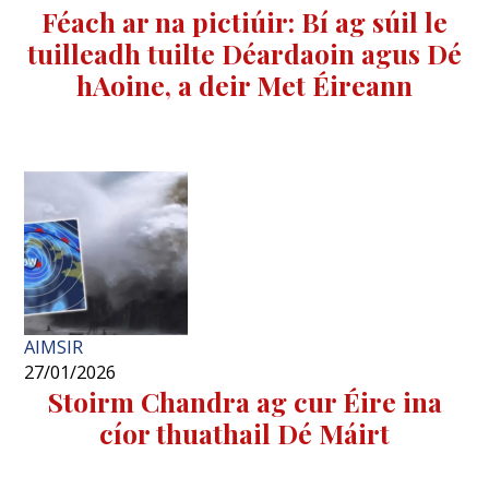
Féach ar na pictiúir: Bí ag súil le
tuilleadh tuilte Déardaoin agus Dé
hAoine, a deir Met Éireann
AIMSIR
27/01/2026
Stoirm Chandra ag cur Éire ina
cíor thuathail Dé Máirt