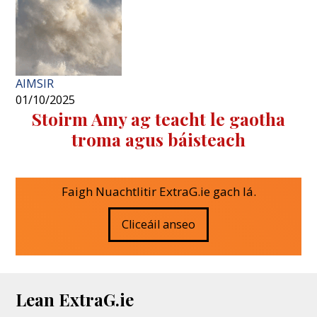
AIMSIR
01/10/2025
Stoirm Amy ag teacht le gaotha
troma agus báisteach
Faigh Nuachtlitir ExtraG.ie gach lá.
Cliceáil anseo
Lean ExtraG.ie