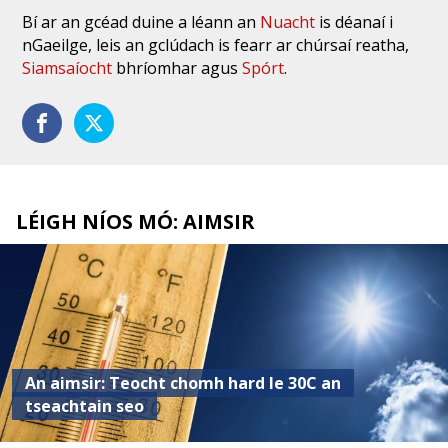
Bí ar an gcéad duine a léann an
Nuacht
is déanaí i
nGaeilge, leis an gclúdach is fearr ar chúrsaí reatha,
Siamsaíocht
bhríomhar agus
Spórt
.
LÉIGH NÍOS MÓ: AIMSIR
An aimsir: Teocht chomh hard le 30C an
tseachtain seo