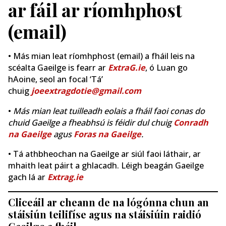
ar fáil ar ríomhphost
(email)
• Más mian leat ríomhphost (email) a fháil leis na
scéalta Gaeilge is fearr ar
ExtraG.ie
, ó Luan go
hAoine, seol an focal ‘Tá’
chuig
joeextragdotie@gmail.com
•
Más mian leat tuilleadh eolais a fháil faoi conas do
chuid Gaeilge a fheabhsú is féidir dul chuig
Conradh
na Gaeilge
agus
Foras na Gaeilge
.
• Tá athbheochan na Gaeilge ar siúl faoi láthair, ar
mhaith leat páirt a ghlacadh. Léigh beagán Gaeilge
gach lá ar
Extrag.ie
Cliceáil ar cheann de na lógónna chun an
stáisiún teilifíse agus na stáisiúin raidió