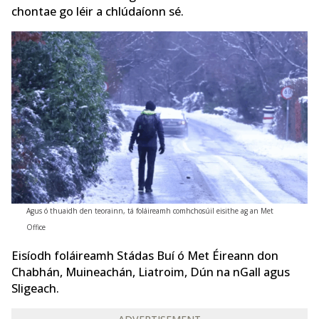
chontae go léir a chlúdaíonn sé.
Agus ó thuaidh den teorainn, tá foláireamh comhchosúil eisithe ag an Met
Office
Eisíodh foláireamh Stádas Buí ó Met Éireann don
Chabhán, Muineachán, Liatroim, Dún na nGall agus
Sligeach.