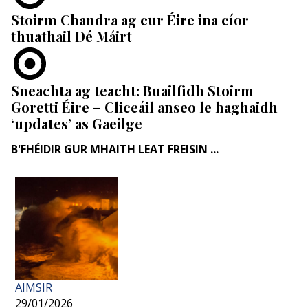
Stoirm Chandra ag cur Éire ina cíor
thuathail Dé Máirt
Sneachta ag teacht: Buailfidh Stoirm
Goretti Éire – Cliceáil anseo le haghaidh
‘updates’ as Gaeilge
B'FHÉIDIR GUR MHAITH LEAT FREISIN ...
AIMSIR
29/01/2026