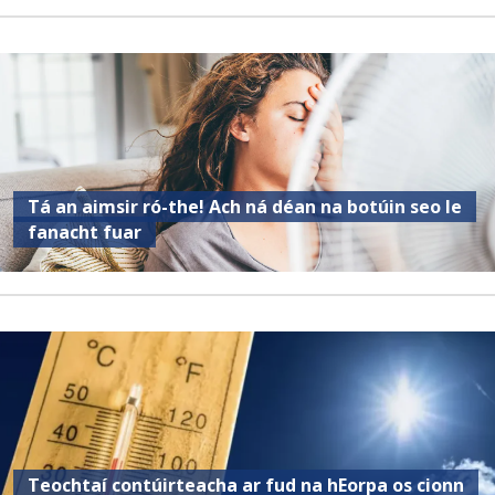
Tá an aimsir ró-the! Ach ná déan na botúin seo le
fanacht fuar
Teochtaí contúirteacha ar fud na hEorpa os cionn