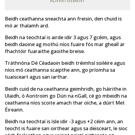
ADVERTISEMENT
Beidh ceathanna sneachta ann freisin, den chuid is
mó ar thalamh ard.
Beidh na teochtaí is airde idir 3 agus 7 gcéim, agus
beidh daoine ag mothú níos fuaire fós mar gheall ar
fhachtóir fuaraithe gaoithe breise.
Tráthnóna Dé Céadaoin beidh tréimhsí soiléire agus
níos mó ceathanna scaipthe ann, go príomha sa
tuaisceart agus san iarthar.
Beidh cuid de na ceathanna geimhridh, go háirithe in
Ulaidh, ó Aontroim go Dún na nGall, cé go mbeidh na
ceathanna níos scoite amach thar oíche, a dúirt Met
Éireann.
Beidh na teochtaí is ísle idir -3 agus +2 céim ann, an
teocht is fuaire san oirthear agus sa deisceart, le sioc