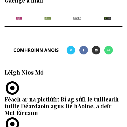
Gaeilge a fháil
COMHROINN ANOIS
Léigh Níos Mó
Féach ar na pictiúir: Bí ag súil le tuilleadh
tuilte Déardaoin agus Dé hAoine, a deir
Met Éireann