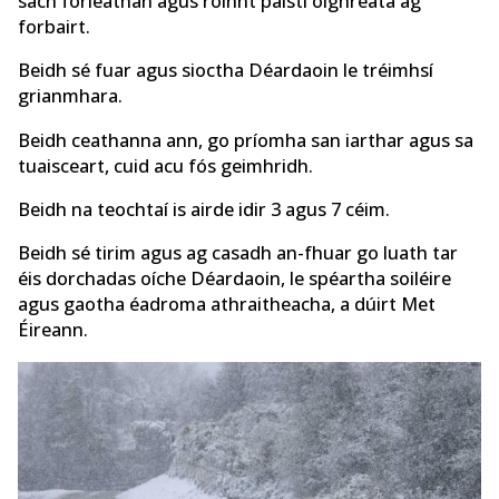
sách forleathan agus roinnt paistí oighreata ag
forbairt.
Beidh sé fuar agus sioctha Déardaoin le tréimhsí
grianmhara.
Beidh ceathanna ann, go príomha san iarthar agus sa
tuaisceart, cuid acu fós geimhridh.
Beidh na teochtaí is airde idir 3 agus 7 céim.
Beidh sé tirim agus ag casadh an-fhuar go luath tar
éis dorchadas oíche Déardaoin, le spéartha soiléire
agus gaotha éadroma athraitheacha, a dúirt Met
Éireann.