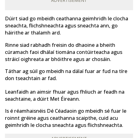
ADVERTISEMENT
Dúirt siad go mbeidh ceathanna geimhridh le clocha
sneachta, flichshneachta agus sneachta ann, go
háirithe ar thalamh ard.
Rinne siad rabhadh freisin do dhaoine a bheith
cúramach faoi dhálaí tiomána contúirteacha agus
stráicí oighreata ar bhóithre agus ar chosáin.
Táthar ag súil go mbeidh na dálaí fuar ar fud na tíre
don tseachtain ar fad.
Leanfaidh an aimsir fhuar agus fhliuch ar feadh na
seachtaine, a dúirt Met Éireann.
Is é réamhaisnéis Dé Céadaoin go mbeidh sé fuar le
roinnt gréine agus ceathanna scaipthe, cuid acu
geimhridh le clocha sneachta agus flichshneachta.