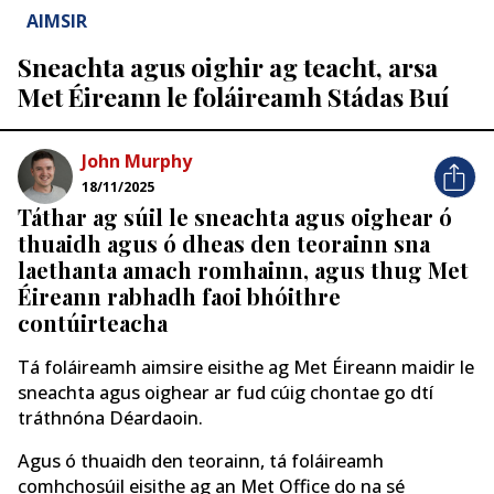
AIMSIR
Sneachta agus oighir ag teacht, arsa
Met Éireann le foláireamh Stádas Buí
John Murphy
18/11/2025
Táthar ag súil le sneachta agus oighear ó
thuaidh agus ó dheas den teorainn sna
laethanta amach romhainn, agus thug Met
Éireann rabhadh faoi bhóithre
contúirteacha
Tá foláireamh aimsire eisithe ag Met Éireann maidir le
sneachta agus oighear ar fud cúig chontae go dtí
tráthnóna Déardaoin.
Agus ó thuaidh den teorainn, tá foláireamh
comhchosúil eisithe ag an Met Office do na sé