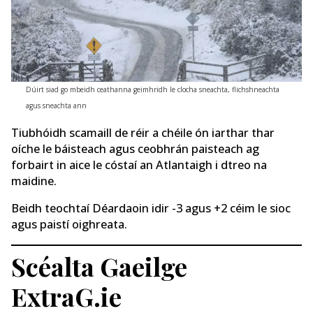
Dúirt siad go mbeidh ceathanna geimhridh le clocha sneachta, flichshneachta
agus sneachta ann
Tiubhóidh scamaill de réir a chéile ón iarthar thar
oíche le báisteach agus ceobhrán paisteach ag
forbairt in aice le cóstaí an Atlantaigh i dtreo na
maidine.
Beidh teochtaí Déardaoin idir -3 agus +2 céim le sioc
agus paistí oighreata.
Scéalta Gaeilge
ExtraG.ie