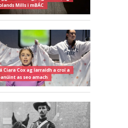
olands Mills i mBÁC
á Ciara Cox ag iarraidh a croí a
eanúint as seo amach