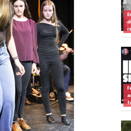
E
d
r
F
a
f