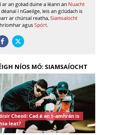
í ar an gcéad duine a léann an
Nuacht
s déanaí i nGaeilge, leis an gclúdach is
earr ar chúrsaí reatha,
Siamsaíocht
hríomhar agus
Spórt
.
ÉIGH NÍOS MÓ: SIAMSAÍOCHT
óisir Cheoil: Cad é an t-amhrán is
nsa leat?