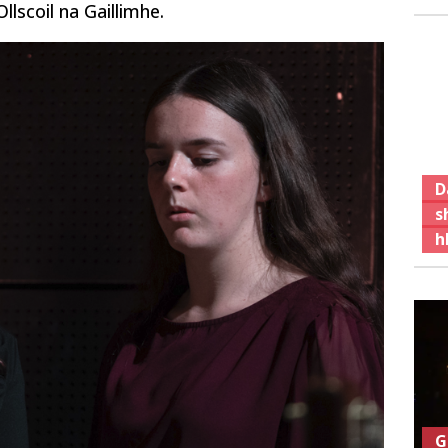
llscoil na Gaillimhe.
D
s
h
G