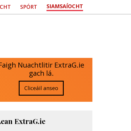
SIAMSAÍOCHT
CHT
SPÓRT
Faigh Nuachtlitir ExtraG.ie
gach lá.
Cliceáil anseo
Lean ExtraG.ie