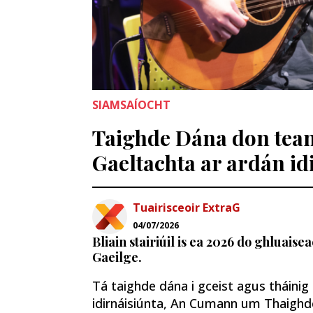
SIAMSAÍOCHT
Taighde Dána don tea
Gaeltachta ar ardán id
Tuairisceoir ExtraG
04/07/2026
Bliain stairiúil is ea 2026 do ghluaise
Gaeilge.
Tá taighde dána i gceist agus tháinig
idirnáisiúnta, An Cumann um Thaighde 