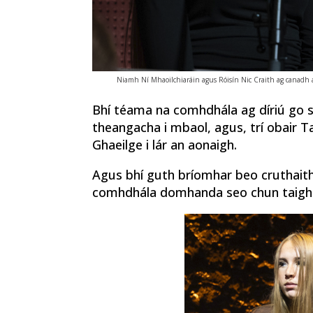
Niamh Ní Mhaoilchiaráin agus Róisín Nic Craith ag canadh 
Bhí téama na comhdhála ag díriú go s
theangacha i mbaol, agus, trí obair T
Ghaeilge i lár an aonaigh.
Agus bhí guth bríomhar beo cruthait
comhdhála domhanda seo chun taighd