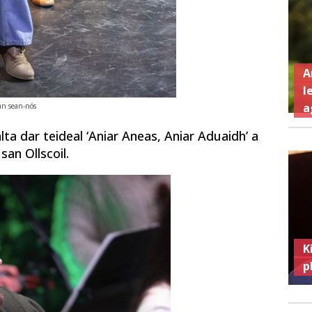
A
l
a
 an sean-nós
lta dar teideal ‘Aniar Aneas, Aniar Aduaidh’ a
san Ollscoil.
K
p