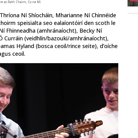
re as Rath Chairn, Co na Mí
, Thríona Ní Shíocháin, Mharianne Ní Chinnéide
hoirm speisialta seo ealaíontóirí den scoth le
la Ní Fhinneadha (amhránaíocht), Becky Ní
 Ó Curráin (veidhlín/bazouki/amhránaíocht),
éamas Hyland (bosca ceoil/rince seite), d’oíche
gus ceoil.