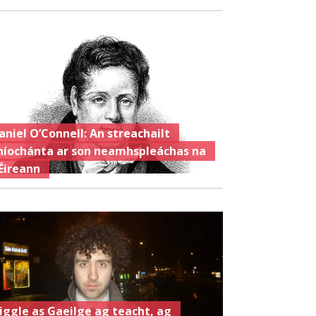
aniel O’Connell: An streachailt
híochánta ar son neamhspleáchas na
Éireann
iggle as Gaeilge ag teacht, ag