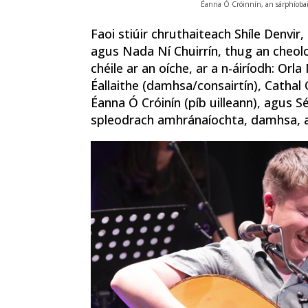
Éanna Ó Cróinnín, an sárphíobai
Faoi stiúir chruthaiteach Shíle Denvir
agus Nada Ní Chuirrín, thug an cheolc
chéile ar an oíche, ar a n-áiríodh: Or
Éallaithe (damhsa/consairtín), Cathal
Éanna Ó Cróinín (píb uilleann), agus S
spleodrach amhránaíochta, damhsa, a