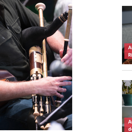
A
R
A
d