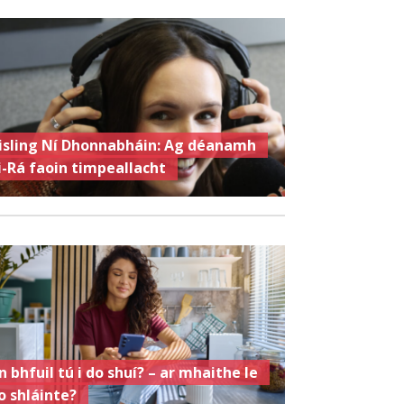
isling Ní Dhonnabháin: Ag déanamh
i-Rá faoin timpeallacht
n bhfuil tú i do shuí? – ar mhaithe le
o shláinte?