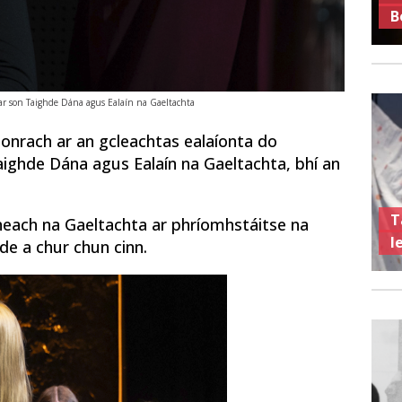
B
ar son Taighde Dána agus Ealaín na Gaeltachta
onrach ar an gcleachtas ealaíonta do
aighde Dána agus Ealaín na Gaeltachta, bhí an
T
heach na Gaeltachta ar phríomhstáitse na
l
e a chur chun cinn.