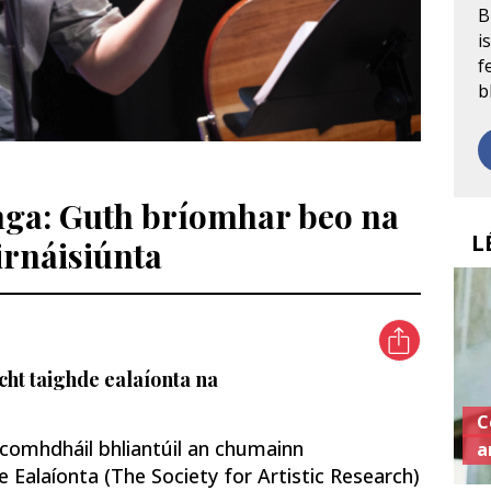
B
i
f
b
nga: Guth bríomhar beo na
L
irnáisiúnta
acht taighde ealaíonta na
C
 comhdháil bhliantúil an chumainn
a
Ealaíonta (The Society for Artistic Research)