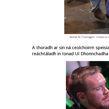
Saoirse Ní Chiarragáin: rinceoir ar
A thoradh ar sin ná ceolchoirm speisia
reáchtáladh in Ionad Uí Dhonnchadha 