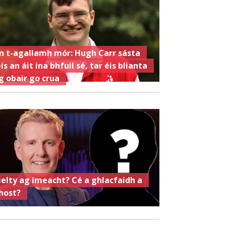
n t-agallamh mór: Hugh Carr sásta
eis an áit ina bhfuil sé, tar éis blianta
g obair go crua
ielty ag imeacht? Cé a ghlacfaidh a
host?