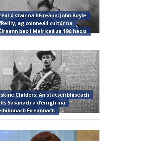
céal ó stair na hÉireann: John Boyle
’Reilly, ag coinneáil cultúr na
Éireann beo i Meiriceá sa 19ú haois
rskine Childers: An státseirbhíseach
ílis Sasanach a d’éirigh ina
eibiliúnach Éireannach