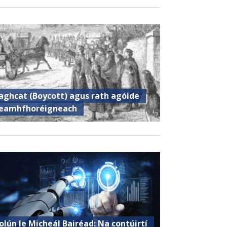
aghcat (Boycott) agus rath agóide
eamhfhoréigneach
olún le Micheál Bairéad: Na contúirtí