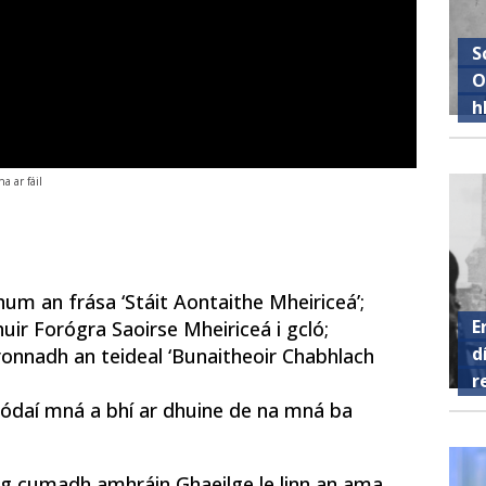
S
O
h
a ar fáil
um an frása ‘Stáit Aontaithe Mheiriceá’;
E
uir Forógra Saoirse Mheiriceá i gcló;
d
onnadh an teideal ‘Bunaitheoir Chabhlach
r
ódaí mná a bhí ar dhuine de na mná ba
nn ag cumadh amhráin Ghaeilge le linn an ama