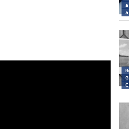
a
á
R
G
C