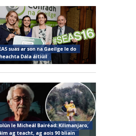
EAS suas ar son na Gaeilge le do
heachta Dála áitiúil
olún le Micheál Bairéad: Kilimanjaro,
áim ag teacht, ag aois 90 bliain