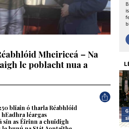
B
i
f
b
Réabhlóid Mheiriceá – Na
aigh le poblacht nua a
L
0 bliain ó tharla Réabhlóid
G
 hEadhra léargas
s
 sin as Éirinn a chuidigh
 le bunú na Stát Aontaithe