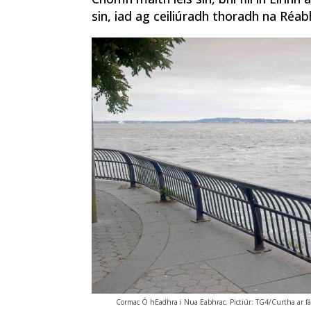
sin, iad ag ceiliúradh thoradh na Réab
Cormac Ó hEadhra i Nua Eabhrac. Pictiúr: TG4/Curtha ar fá