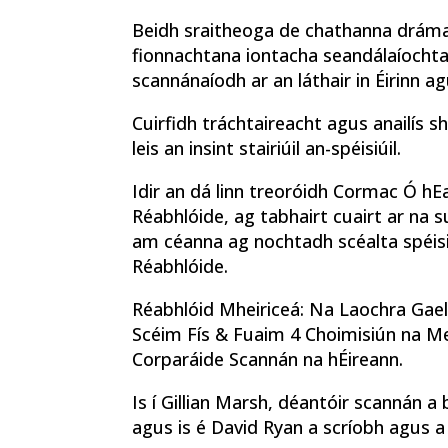
Beidh sraitheoga de chathanna dráma
fionnachtana iontacha seandálaíochta,
scannánaíodh ar an láthair in Éirinn a
Cuirfidh tráchtaireacht agus anailís
leis an insint stairiúil an-spéisiúil.
Idir an dá linn treoróidh Cormac Ó hE
Réabhlóide, ag tabhairt cuairt ar na 
am céanna ag nochtadh scéalta spéis
Réabhlóide.
Réabhlóid Mheiriceá: Na Laochra Gael
Scéim Fís & Fuaim 4 Choimisiún na M
Corparáide Scannán na hÉireann.
Is í Gillian Marsh, déantóir scannán a b
agus is é David Ryan a scríobh agus a s