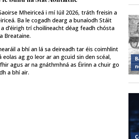
aoirse Mheiriceá i mí Iúil 2026, tráth freisin a
riceá. Ba le cogadh dearg a bunaíodh Stáit
a d’éirigh trí choilíneacht déag feadh chósta
na Breataine.
ráil a bhí an lá sa deireadh tar éis coimhlint
eolas ag go leor ar an gcuid sin den scéal,
B
hfhir agus ar na gnáthmhná as Éirinn a chuir go
n
h a bhí air.
C