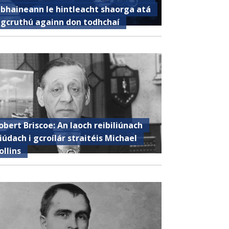
 bhaineann le hintleacht shaorga atá
 gcruthú againn don todhchaí
obert Briscoe: An laoch reibiliúnach
iúdach i gcroílár straitéis Michael
ollins