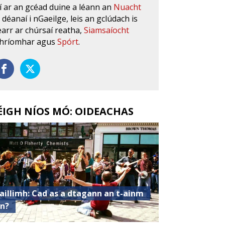
í ar an gcéad duine a léann an
Nuacht
s déanaí i nGaeilge, leis an gclúdach is
earr ar chúrsaí reatha,
Siamsaíocht
hríomhar agus
Spórt
.
ÉIGH NÍOS MÓ: OIDEACHAS
aillimh: Cad as a dtagann an t-ainm
in?