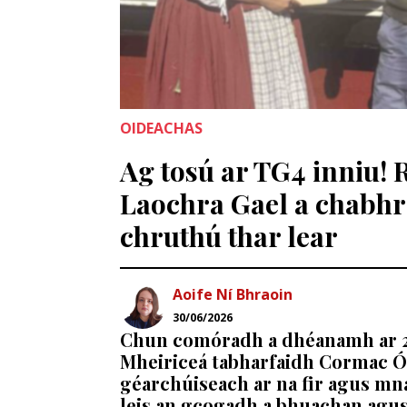
OIDEACHAS
Ag tosú ar TG4 inniu! 
Laochra Gael a chabhr
chruthú thar lear
Aoife Ní Bhraoin
30/06/2026
Chun comóradh a dhéanamh ar 25
Mheiriceá tabharfaidh Cormac Ó
géarchúiseach ar na fir agus mná
leis an gcogadh a bhuachan agus