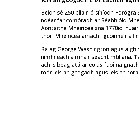
Beidh sé 250 bliain ó síníodh Forógra S
ndéanfar comóradh ar Réabhlóid Mhei
Aontaithe Mheiriceá sna 1770idí nuair 
thoir Mheiriceá amach i gcoinne riail 
Ba ag George Washington agus a ghinea
nimhneach a mhair seacht mbliana. Tá 
ach is beag atá ar eolas faoi na gnát
mór leis an gcogadh agus leis an torad