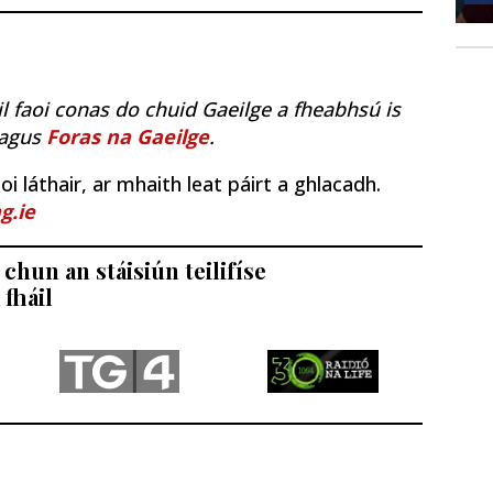
il faoi conas do chuid Gaeilge a fheabhsú is
agus
Foras na Gaeilge
.
i láthair, ar mhaith leat páirt a ghlacadh.
g.ie
chun an stáisiún teilifíse
 fháil