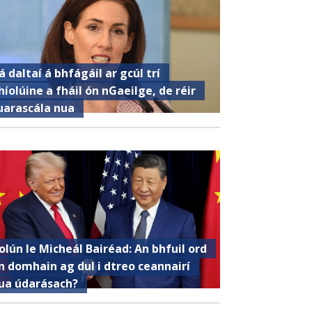
á daltaí á bhfágáil ar gcúl trí
híolúine a fháil ón nGaeilge, de réir
uarascála nua
olún le Micheál Bairéad: An bhfuil ord
n domhain ag dul i dtreo ceannairí
ua údarásach?