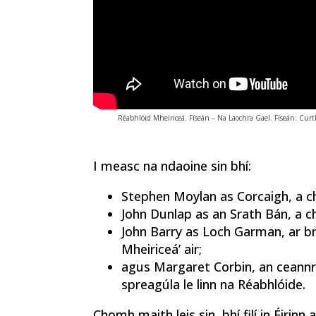
Réabhlóid Mheiriceá. Físeán – Na Laochra Gael. Físeán: Curth
I measc na ndaoine sin bhí:
Stephen Moylan as Corcaigh, a ch
John Dunlap as an Srath Bán, a ch
John Barry as Loch Garman, ar br
Mheiriceá’ air;
agus Margaret Corbin, an ceannr
spreagúla le linn na Réabhlóide.
Chomh maith leis sin, bhí filí in Éiri