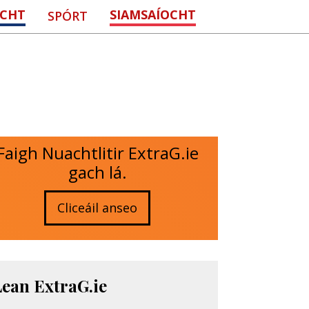
CHT
SIAMSAÍOCHT
SPÓRT
Faigh Nuachtlitir ExtraG.ie
gach lá.
Cliceáil anseo
Lean ExtraG.ie