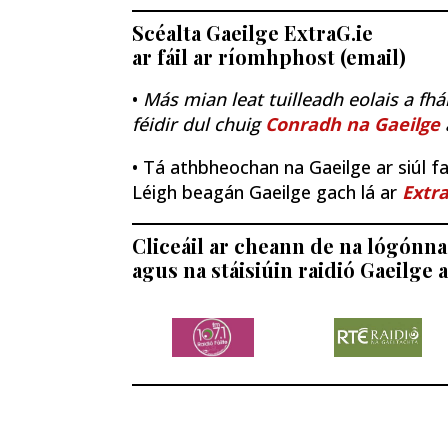
Scéalta Gaeilge ExtraG.ie
ar fáil ar ríomhphost (email)
•
Más mian leat tuilleadh eolais a fhá
féidir dul chuig
Conradh na Gaeilge
• Tá athbheochan na Gaeilge ar siúl fao
Léigh beagán Gaeilge gach lá ar
Extra
Cliceáil ar cheann de na lógónna 
agus na stáisiúin raidió Gaeilge a