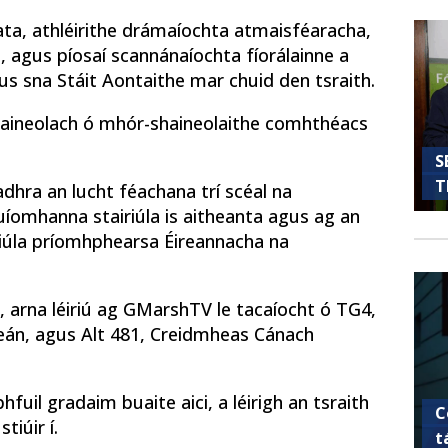
ta, athléirithe drámaíochta atmaisféaracha,
 agus píosaí scannánaíochta fíorálainne a
gus sna Stáit Aontaithe mar chuid den tsraith.
 shaineolach ó mhór-shaineolaithe comhthéacs
S
T
adhra an lucht féachana trí scéal na
suíomhanna stairiúla is aitheanta agus ag an
iúla príomhphearsa Éireannacha na
, arna léiriú ag GMarshTV le tacaíocht ó TG4,
eán, agus Alt 481, Creidmheas Cánach
hfuil gradaim buaite aici, a léirigh an tsraith
C
tiúir í.
t