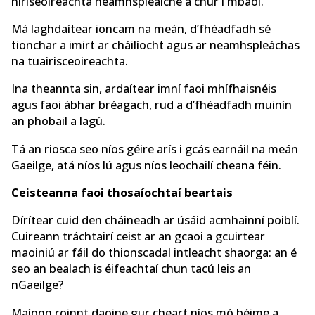
hiriseoireachta neamhspleáiche a chur i mbaol.
Má laghdaítear ioncam na meán, d’fhéadfadh sé
tionchar a imirt ar cháilíocht agus ar neamhspleáchas
na tuairisceoireachta.
Ina theannta sin, ardaítear imní faoi mhífhaisnéis
agus faoi ábhar bréagach, rud a d’fhéadfadh muinín
an phobail a lagú.
Tá an riosca seo níos géire arís i gcás earnáil na meán
Gaeilge, atá níos lú agus níos leochailí cheana féin.
Ceisteanna faoi thosaíochtaí beartais
Dírítear cuid den cháineadh ar úsáid acmhainní poiblí.
Cuireann tráchtairí ceist ar an gcaoi a gcuirtear
maoiniú ar fáil do thionscadal intleacht shaorga: an é
seo an bealach is éifeachtaí chun tacú leis an
nGaeilge?
Maíonn roinnt daoine gur cheart níos mó béime a