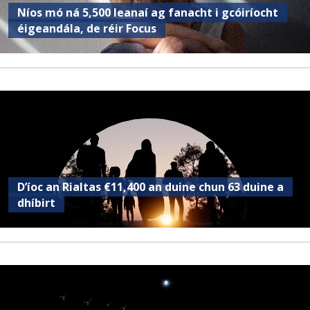
Níos mó ná 5,500 leanaí ag fanacht i gcóiríocht
éigeandála, de réir Focus
D’íoc an Rialtas €11,400 an duine chun 63 duine a
dhíbirt