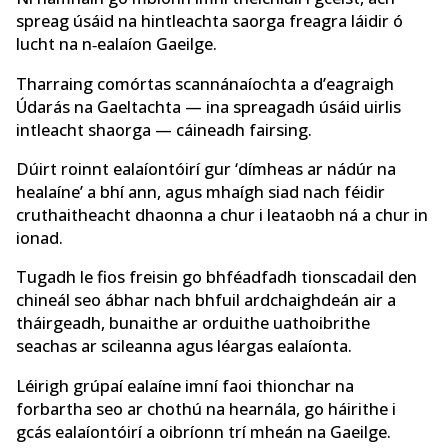
spreag úsáid na hintleachta saorga freagra láidir ó
lucht na n‑ealaíon Gaeilge.
Tharraing comórtas scannánaíochta a d’eagraigh
Údarás na Gaeltachta — ina spreagadh úsáid uirlis
intleacht shaorga — cáineadh fairsing.
Dúirt roinnt ealaíontóirí gur ‘dímheas ar nádúr na
healaíne’ a bhí ann, agus mhaígh siad nach féidir
cruthaitheacht dhaonna a chur i leataobh ná a chur in
ionad.
Tugadh le fios freisin go bhféadfadh tionscadail den
chineál seo ábhar nach bhfuil ardchaighdeán air a
tháirgeadh, bunaithe ar orduithe uathoibrithe
seachas ar scileanna agus léargas ealaíonta.
Léirigh grúpaí ealaíne imní faoi thionchar na
forbartha seo ar chothú na hearnála, go háirithe i
gcás ealaíontóirí a oibríonn trí mheán na Gaeilge.