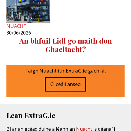
NUACHT
30/06/2026
An bhfuil Lidl go maith don
Ghaeltacht?
Faigh Nuachtlitir ExtraG.ie gach lá.
Cliceáil anseo
Lean ExtraG.ie
Bí ar an gcéad duine a léann an
Nuacht
is déanaí i