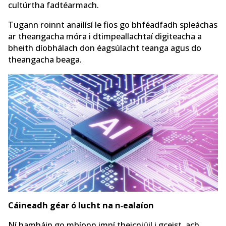
cultúrtha fadtéarmach.
Tugann roinnt anailísí le fios go bhféadfadh spleáchas
ar theangacha móra i dtimpeallachtaí digiteacha a
bheith díobhálach don éagsúlacht teanga agus do
theangacha beaga.
Cáineadh géar ó lucht na n‑ealaíon
Ní hamháin go mbíonn imní theicniúil i gceist, ach