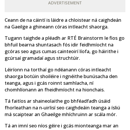
ADVERTISEMENT
Ceann de na cáintí is láidre a chloistear ná caighdeán
na Gaeilge a ghineann córas intleacht shaorga.
Tugann taighde a pléadh ar RTÉ Brainstorm le fios go
bhfuil bearna shuntasach fós idir feidhmíocht na
gcóras seo agus cumas cainteoirí líofa, go háirithe i
gcúrsaí gramadaí agus struchtúir.
Léiríonn na torthaí go ndéanann córas intleacht
shaorga botúin shoiléire i ngnéithe bunúsacha den
teanga, agus i gcás roinnt samhlacha, ní
chomhlíonann an fheidhmíocht na hionchais.
Tá faitíos ar shaineolaithe go bhféadfadh úsáid
fhorleathan na n‑uirlisí seo caighdeáin teanga a ísliú
má scaiptear an Ghaeilge mhíchruinn ar scála mór.
Tá an imní seo níos géire i gcás mionteanga mar an