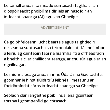
Le tamall anuas, tá méadú suntasach tagtha ar an
díospóireacht phoiblí maidir leis an nasc idir an
intleacht shaorga (AI) agus an Ghaeilge.
ADVERTISEMENT
Cé go bhfeiceann lucht beartais agus taighdeoirí
deiseanna suntasacha sa teicneolaíocht, tá imní mhór
á léiriú ag cáinteoirí faoi na hiarmhairtí a d’fhéadfadh
a bheith aici ar cháilíocht teanga, ar chultúr agus ar an
ngeilleagar.
Le míonna beaga anuas, rinne Údarás na Gaeltachta, i
gcomhar le hinstitiúidí tríú leibhéal, measúnú ar
fheidhmíocht córas intleacht shaorga sa Ghaeilge.
Seoladh clár rangaithe poiblí nua lena gcuirtear
torthaí i gcomparáid go córasach.