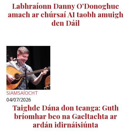
Labhraíonn Danny O’Donoghue
amach ar chúrsaí AI taobh amuigh
den Dáil
SIAMSAÍOCHT
04/07/2026
Taighde Dána don teanga: Guth
bríomhar beo na Gaeltachta ar
ardán idirnáisiúnta