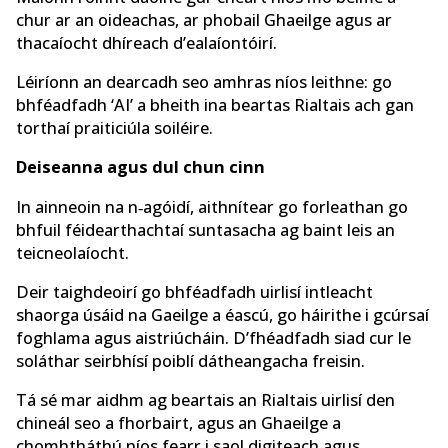
chur ar an oideachas, ar phobail Ghaeilge agus ar
thacaíocht dhíreach d’ealaíontóirí.
Léiríonn an dearcadh seo amhras níos leithne: go
bhféadfadh ‘AI’ a bheith ina beartas Rialtais ach gan
torthaí praiticiúla soiléire.
Deiseanna agus dul chun cinn
In ainneoin na n‑agóidí, aithnítear go forleathan go
bhfuil féidearthachtaí suntasacha ag baint leis an
teicneolaíocht.
Deir taighdeoirí go bhféadfadh uirlisí intleacht
shaorga úsáid na Gaeilge a éascú, go háirithe i gcúrsaí
foghlama agus aistriúcháin. D’fhéadfadh siad cur le
soláthar seirbhísí poiblí dátheangacha freisin.
Tá sé mar aidhm ag beartais an Rialtais uirlisí den
chineál seo a fhorbairt, agus an Ghaeilge a
chomhtháthú níos fearr i saol digiteach agus