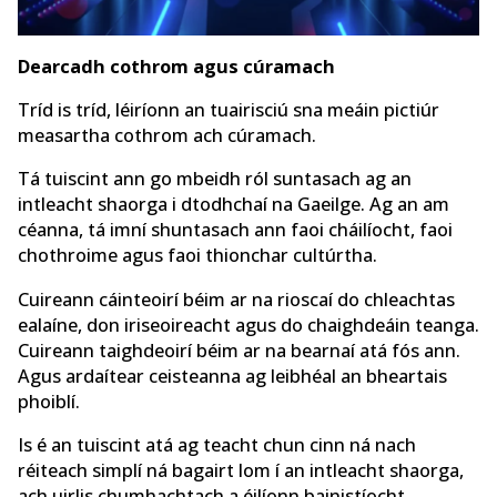
Dearcadh cothrom agus cúramach
Tríd is tríd, léiríonn an tuairisciú sna meáin pictiúr
measartha cothrom ach cúramach.
Tá tuiscint ann go mbeidh ról suntasach ag an
intleacht shaorga i dtodhchaí na Gaeilge. Ag an am
céanna, tá imní shuntasach ann faoi cháilíocht, faoi
chothroime agus faoi thionchar cultúrtha.
Cuireann cáinteoirí béim ar na rioscaí do chleachtas
ealaíne, don iriseoireacht agus do chaighdeáin teanga.
Cuireann taighdeoirí béim ar na bearnaí atá fós ann.
Agus ardaítear ceisteanna ag leibhéal an bheartais
phoiblí.
Is é an tuiscint atá ag teacht chun cinn ná nach
réiteach simplí ná bagairt lom í an intleacht shaorga,
ach uirlis chumhachtach a éilíonn bainistíocht