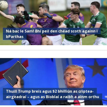
Ná bac le Sam! Bhí peil den chéad scoth againn i
bParthas
Thuill Trump breis agus $2 bhilliún as criptea-
airgeadraí – agus as Bíoblaí a raibh a ainm orthu