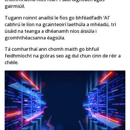
gairmiúil.
Tugann roinnt anailísí le fios go bhféadfadh ‘AI’
cabhrú le líon na gcainteoirí laethúla a mhéadú, trí
úsáid na teanga a dhéanamh níos áisiúla i
gcomhthéacsanna éagsúla.
Tá comharthaí ann chomh maith go bhfuil
feidhmíocht na gcóras seo ag dul chun cinn de réir a
chéile.