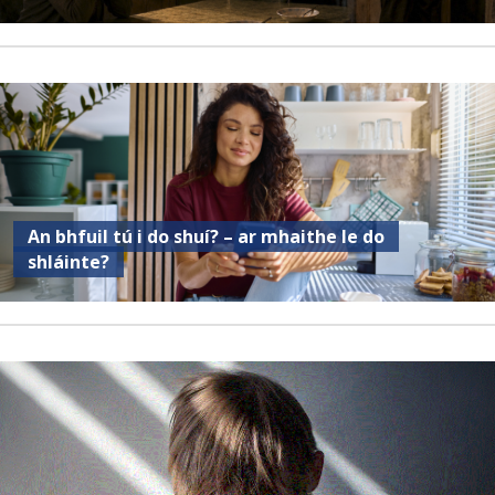
An bhfuil tú i do shuí? – ar mhaithe le do
shláinte?