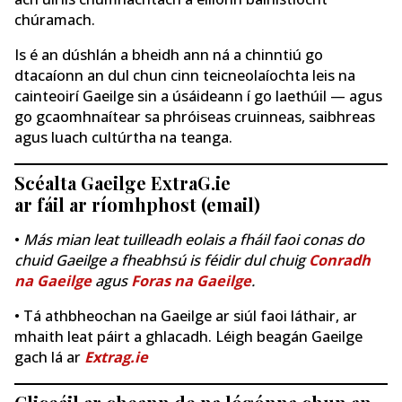
chúramach.
Is é an dúshlán a bheidh ann ná a chinntiú go
dtacaíonn an dul chun cinn teicneolaíochta leis na
cainteoirí Gaeilge sin a úsáideann í go laethúil — agus
go gcaomhnaítear sa phróiseas cruinneas, saibhreas
agus luach cultúrtha na teanga.
Scéalta Gaeilge ExtraG.ie
ar fáil ar ríomhphost (email)
•
Más mian leat tuilleadh eolais a fháil faoi conas do
chuid Gaeilge a fheabhsú is féidir dul chuig
Conradh
na Gaeilge
agus
Foras na Gaeilge
.
• Tá athbheochan na Gaeilge ar siúl faoi láthair, ar
mhaith leat páirt a ghlacadh. Léigh beagán Gaeilge
gach lá ar
Extrag.ie