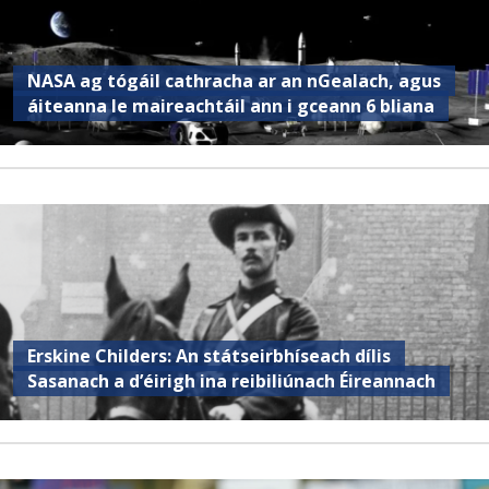
NASA ag tógáil cathracha ar an nGealach, agus
áiteanna le maireachtáil ann i gceann 6 bliana
Erskine Childers: An státseirbhíseach dílis
Sasanach a d’éirigh ina reibiliúnach Éireannach