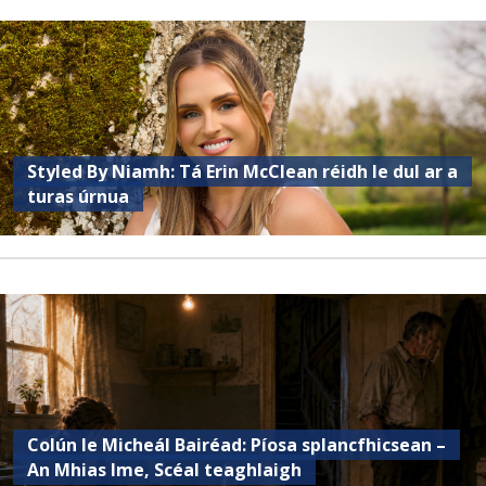
Styled By Niamh: Tá Erin McClean réidh le dul ar a
turas úrnua
Colún le Micheál Bairéad: Píosa splancfhicsean –
An Mhias Ime, Scéal teaghlaigh