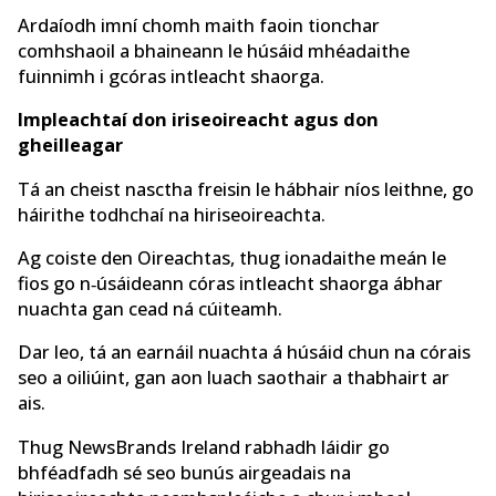
Ardaíodh imní chomh maith faoin tionchar
comhshaoil a bhaineann le húsáid mhéadaithe
fuinnimh i gcóras intleacht shaorga.
Impleachtaí don iriseoireacht agus don
gheilleagar
Tá an cheist nasctha freisin le hábhair níos leithne, go
háirithe todhchaí na hiriseoireachta.
Ag coiste den Oireachtas, thug ionadaithe meán le
fios go n‑úsáideann córas intleacht shaorga ábhar
nuachta gan cead ná cúiteamh.
Dar leo, tá an earnáil nuachta á húsáid chun na córais
seo a oiliúint, gan aon luach saothair a thabhairt ar
ais.
Thug NewsBrands Ireland rabhadh láidir go
bhféadfadh sé seo bunús airgeadais na