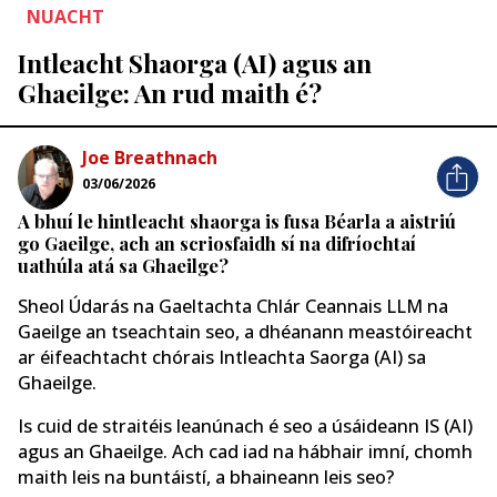
NUACHT
Intleacht Shaorga (AI) agus an
Ghaeilge: An rud maith é?
Joe Breathnach
03/06/2026
A bhuí le hintleacht shaorga is fusa Béarla a aistriú
go Gaeilge, ach an scriosfaidh sí na difríochtaí
uathúla atá sa Ghaeilge?
Sheol Údarás na Gaeltachta Chlár Ceannais LLM na
Gaeilge an tseachtain seo, a dhéanann meastóireacht
ar éifeachtacht chórais Intleachta Saorga (AI) sa
Ghaeilge.
Is cuid de straitéis leanúnach é seo a úsáideann IS (AI)
agus an Ghaeilge. Ach cad iad na hábhair imní, chomh
maith leis na buntáistí, a bhaineann leis seo?