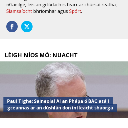
nGaeilge, leis an gclúdach is fearr ar chúrsaí reatha,
Siamsaíocht
bhríomhar agus
Spórt
.
LÉIGH NÍOS MÓ: NUACHT
Paul Tighe: Saineolaí AI an Phápa ó BAC atá i
gceannas ar an dúshlán don intleacht shaorga