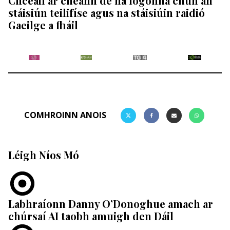
Cliceáil ar cheann de na lógónna chun an
stáisiún teilifíse agus na stáisiúin raidió
Gaeilge a fháil
COMHROINN ANOIS
Léigh Níos Mó
Labhraíonn Danny O’Donoghue amach ar
chúrsaí AI taobh amuigh den Dáil