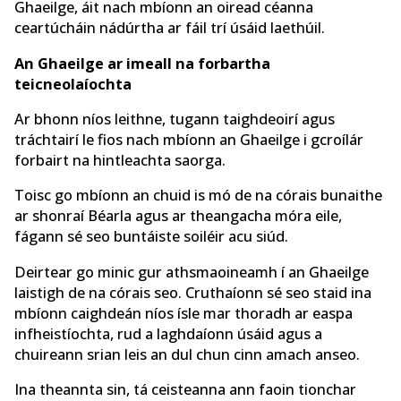
Ghaeilge, áit nach mbíonn an oiread céanna
ceartúcháin nádúrtha ar fáil trí úsáid laethúil.
An Ghaeilge ar imeall na forbartha
teicneolaíochta
Ar bhonn níos leithne, tugann taighdeoirí agus
tráchtairí le fios nach mbíonn an Ghaeilge i gcroílár
forbairt na hintleachta saorga.
Toisc go mbíonn an chuid is mó de na córais bunaithe
ar shonraí Béarla agus ar theangacha móra eile,
fágann sé seo buntáiste soiléir acu siúd.
Deirtear go minic gur athsmaoineamh í an Ghaeilge
laistigh de na córais seo. Cruthaíonn sé seo staid ina
mbíonn caighdeán níos ísle mar thoradh ar easpa
infheistíochta, rud a laghdaíonn úsáid agus a
chuireann srian leis an dul chun cinn amach anseo.
Ina theannta sin, tá ceisteanna ann faoin tionchar