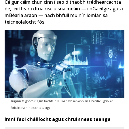
Cé gur céim chun cinn í seo ó thaobh trédhearcachta
de, léirítear i dtuairisciú sna meáin — i nGaeilge agus i
mBéarla araon — nach bhfuil muinín iomlán sa
teicneolaíocht fós.
Tugann taighdeoirí agus tráchtairí le fios nach mbíonn an Ghaeilge i gcroílár
forbairt na hintleachta saorga
Imní faoi cháilíocht agus chruinneas teanga