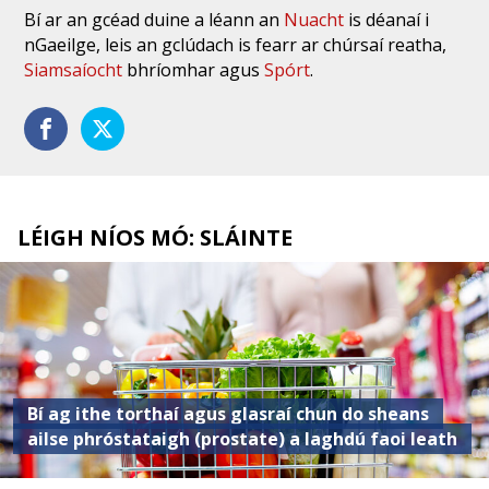
Bí ar an gcéad duine a léann an
Nuacht
is déanaí i
nGaeilge, leis an gclúdach is fearr ar chúrsaí reatha,
Siamsaíocht
bhríomhar agus
Spórt
.
LÉIGH NÍOS MÓ: SLÁINTE
Bí ag ithe torthaí agus glasraí chun do sheans
ailse phróstataigh (prostate) a laghdú faoi leath