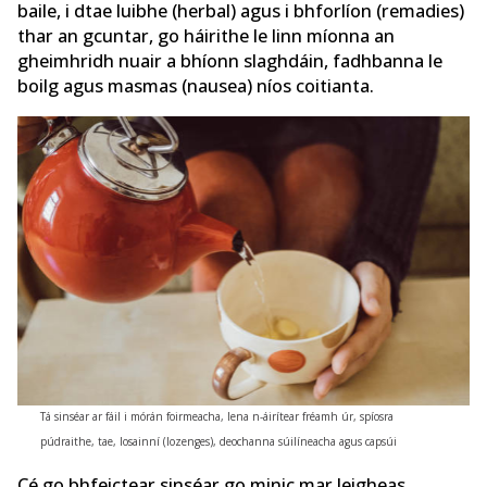
baile, i dtae luibhe (herbal) agus i bhforlíon (remadies)
thar an gcuntar, go háirithe le linn míonna an
gheimhridh nuair a bhíonn slaghdáin, fadhbanna le
boilg agus masmas (nausea) níos coitianta.
Tá sinséar ar fáil i mórán foirmeacha, lena n-áirítear fréamh úr, spíosra
púdraithe, tae, losainní (lozenges), deochanna súilíneacha agus capsúi
Cé go bhfeictear sinséar go minic mar leigheas