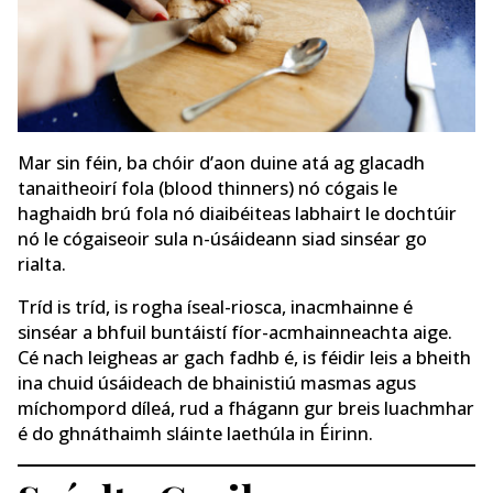
Mar sin féin, ba chóir d’aon duine atá ag glacadh
tanaitheoirí fola (blood thinners) nó cógais le
haghaidh brú fola nó diaibéiteas labhairt le dochtúir
nó le cógaiseoir sula n-úsáideann siad sinséar go
rialta.
Tríd is tríd, is rogha íseal-riosca, inacmhainne é
sinséar a bhfuil buntáistí fíor-acmhainneachta aige.
Cé nach leigheas ar gach fadhb é, is féidir leis a bheith
ina chuid úsáideach de bhainistiú masmas agus
míchompord díleá, rud a fhágann gur breis luachmhar
é do ghnáthaimh sláinte laethúla in Éirinn.