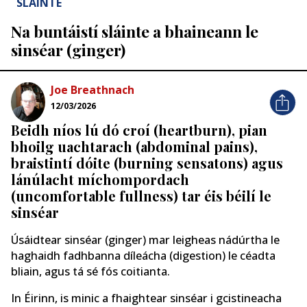
SLÁINTE
Na buntáistí sláinte a bhaineann le
sinséar (ginger)
Joe Breathnach
12/03/2026
Beidh níos lú dó croí (heartburn), pian
bhoilg uachtarach (abdominal pains),
braistintí dóite (burning sensatons) agus
lánúlacht míchompordach
(uncomfortable fullness) tar éis béilí le
sinséar
Úsáidtear sinséar (ginger) mar leigheas nádúrtha le
haghaidh fadhbanna díleácha (digestion) le céadta
bliain, agus tá sé fós coitianta.
In Éirinn, is minic a fhaightear sinséar i gcistineacha