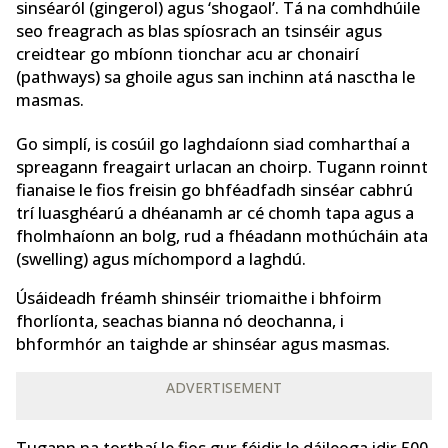
sinséaról (gingerol) agus ‘shogaol’. Tá na comhdhúile
seo freagrach as blas spíosrach an tsinséir agus
creidtear go mbíonn tionchar acu ar chonairí
(pathways) sa ghoile agus san inchinn atá nasctha le
masmas.
Go simplí, is cosúil go laghdaíonn siad comharthaí a
spreagann freagairt urlacan an choirp. Tugann roinnt
fianaise le fios freisin go bhféadfadh sinséar cabhrú
trí luasghéarú a dhéanamh ar cé chomh tapa agus a
fholmhaíonn an bolg, rud a fhéadann mothúcháin ata
(swelling) agus míchompord a laghdú.
Úsáideadh fréamh shinséir triomaithe i bhfoirm
fhorlíonta, seachas bianna nó deochanna, i
bhformhór an taighde ar shinséar agus masmas.
ADVERTISEMENT
Tugann na torthaí le fios gur féidir le dáileoga idir 500