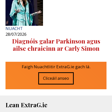
NUACHT
28/07/2026
Diagnóis galar Parkinson agus
ailse chraicinn ar Carly Simon
Faigh Nuachtlitir ExtraG.ie gach lá.
Cliceáil anseo
Lean ExtraG.ie