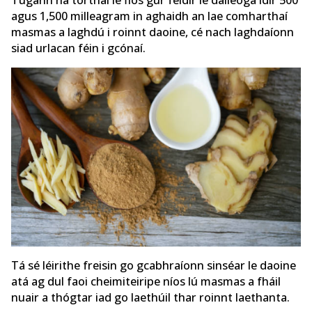
agus 1,500 milleagram in aghaidh an lae comharthaí
masmas a laghdú i roinnt daoine, cé nach laghdaíonn
siad urlacan féin i gcónaí.
Tá sé léirithe freisin go gcabhraíonn sinséar le daoine
atá ag dul faoi cheimiteiripe níos lú masmas a fháil
nuair a thógtar iad go laethúil thar roinnt laethanta.