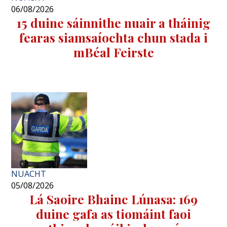
06/08/2026
15 duine sáinnithe nuair a tháinig
fearas siamsaíochta chun stada i
mBéal Feirste
NUACHT
05/08/2026
Lá Saoire Bhainc Lúnasa: 169
duine gafa as tiomáint faoi