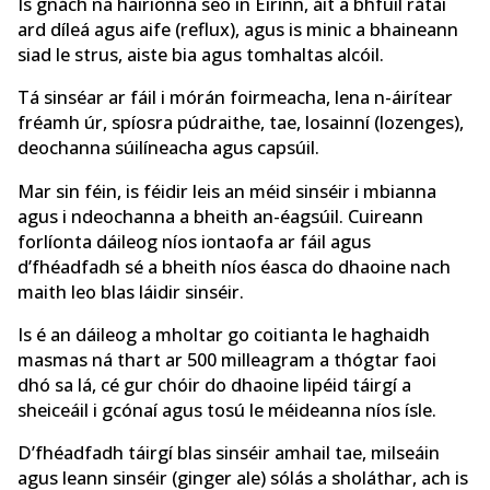
Is gnách na hairíonna seo in Éirinn, áit a bhfuil rátaí
ard díleá agus aife (reflux), agus is minic a bhaineann
siad le strus, aiste bia agus tomhaltas alcóil.
Tá sinséar ar fáil i mórán foirmeacha, lena n-áirítear
fréamh úr, spíosra púdraithe, tae, losainní (lozenges),
deochanna súilíneacha agus capsúil.
Mar sin féin, is féidir leis an méid sinséir i mbianna
agus i ndeochanna a bheith an-éagsúil. Cuireann
forlíonta dáileog níos iontaofa ar fáil agus
d’fhéadfadh sé a bheith níos éasca do dhaoine nach
maith leo blas láidir sinséir.
Is é an dáileog a mholtar go coitianta le haghaidh
masmas ná thart ar 500 milleagram a thógtar faoi
dhó sa lá, cé gur chóir do dhaoine lipéid táirgí a
sheiceáil i gcónaí agus tosú le méideanna níos ísle.
D’fhéadfadh táirgí blas sinséir amhail tae, milseáin
agus leann sinséir (ginger ale) sólás a sholáthar, ach is