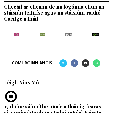
Cliceáil ar cheann de na lógónna chun an
stáisiún teilifíse agus na stáisiúin raidió
Gaeilge a fháil
COMHROINN ANOIS
Léigh Níos Mó
15 duine sáinnithe nuair a tháinig fearas
siamsaíochta chun stada i mBéal Feirste