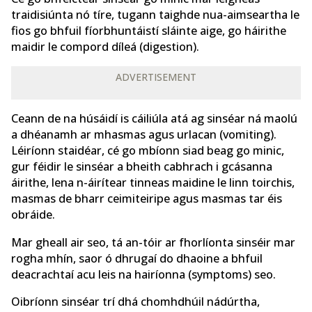
traidisiúnta nó tíre, tugann taighde nua-aimseartha le
fios go bhfuil fíorbhuntáistí sláinte aige, go háirithe
maidir le compord díleá (digestion).
ADVERTISEMENT
Ceann de na húsáidí is cáiliúla atá ag sinséar ná maolú
a dhéanamh ar mhasmas agus urlacan (vomiting).
Léiríonn staidéar, cé go mbíonn siad beag go minic,
gur féidir le sinséar a bheith cabhrach i gcásanna
áirithe, lena n-áirítear tinneas maidine le linn toirchis,
masmas de bharr ceimiteiripe agus masmas tar éis
obráide.
Mar gheall air seo, tá an-tóir ar fhorlíonta sinséir mar
rogha mhín, saor ó dhrugaí do dhaoine a bhfuil
deacrachtaí acu leis na hairíonna (symptoms) seo.
Oibríonn sinséar trí dhá chomhdhúil nádúrtha,