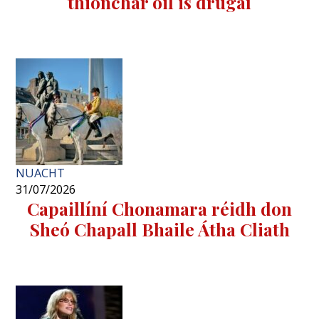
thionchar óil is drugaí
NUACHT
31/07/2026
Capaillíní Chonamara réidh don
Sheó Chapall Bhaile Átha Cliath