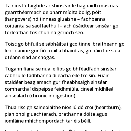
Tá níos lú taighde ar shinséar le haghaidh masmas
gearrthéarmach de bharr míolta boilg, póit
(hangovers) nó tinneas gluaisne – fadhbanna
coitianta sa saol laethúil – ach úsáidtear sinséar go
forleathan fós chun na gcríoch seo.
Toisc go bhfuil sé sábháilte i gcoitinne, braitheann go
leor daoine gur fiú triail a bhaint as, go háirithe sula
dtéann siad ar chógas.
Tugann fianaise nua le fios go bhféadfadh sinséar
cabhrú le fadhbanna díleácha eile freisin. Fuair ​​
staidéar beag amach gur fheabhsaigh sinséar
comharthaí dispeipse feidhmiúla, cineál mídhíleá
ainsealach (chronic indigestion).
Thuairiscigh saineolaithe níos lú dó croí (heartburn),
pian bhoilg uachtarach, brathanna dóite agus
iomláine mhíchompordach tar éis béilí.