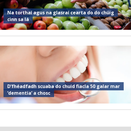
Na torthaí agus na glasraí cearta do do chúig
cinn sa lá
D’fhéadfadh scuaba do chuid fiacla 50 galar mar
‘dementia’ a chosc