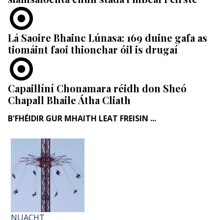
Lá Saoire Bhainc Lúnasa: 169 duine gafa as
tiomáint faoi thionchar óil is drugaí
Capaillíní Chonamara réidh don Sheó
Chapall Bhaile Átha Cliath
B'FHÉIDIR GUR MHAITH LEAT FREISIN ...
NUACHT