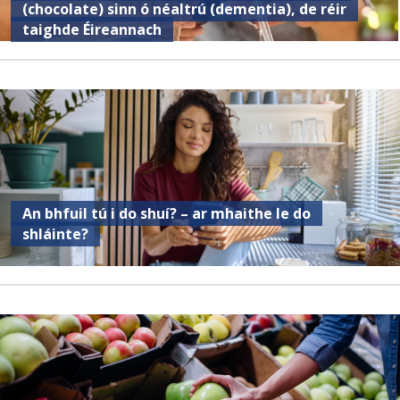
(chocolate) sinn ó néaltrú (dementia), de réir
taighde Éireannach
An bhfuil tú i do shuí? – ar mhaithe le do
shláinte?