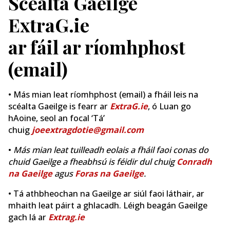
Scéalta Gaeilge
ExtraG.ie
ar fáil ar ríomhphost
(email)
• Más mian leat ríomhphost (email) a fháil leis na
scéalta Gaeilge is fearr ar
ExtraG.ie
, ó Luan go
hAoine, seol an focal ‘Tá’
chuig
joeextragdotie@gmail.com
•
Más mian leat tuilleadh eolais a fháil faoi conas do
chuid Gaeilge a fheabhsú is féidir dul chuig
Conradh
na Gaeilge
agus
Foras na Gaeilge
.
• Tá athbheochan na Gaeilge ar siúl faoi láthair, ar
mhaith leat páirt a ghlacadh. Léigh beagán Gaeilge
gach lá ar
Extrag.ie