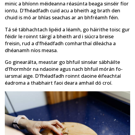
minic a bhíonn méideanna réasúnta beaga sinséir fíor
iontu. D’fhéadfadh cuid acu a bheith ag brath den
chuid is mó ar bhlas seachas ar an bhfréamh féin.
Tá sé tábhachtach lipéid a léamh, go háirithe toisc gur
féidir le roinnt táirgí a bheith ard i siúcra breise
freisin, rud a d’fhéadfadh comharthaí díleácha a
dhéanamh níos measa.
Go ginearálta, meastar go bhfuil sinséar sábháilte
d’fhormhór na ndaoine agus nach bhfuil mórán fo-
iarsmaí aige. D’fhéadfadh roinnt daoine éifeachtaí
éadroma a thabhairt faoi deara amhail dó croí.