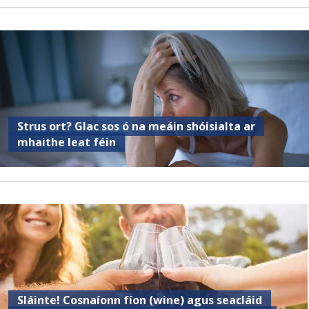
Strus ort? Glac sos ó na meáin shóisialta ar
mhaithe leat féin
Sláinte! Cosnaíonn fíon (wine) agus seacláid