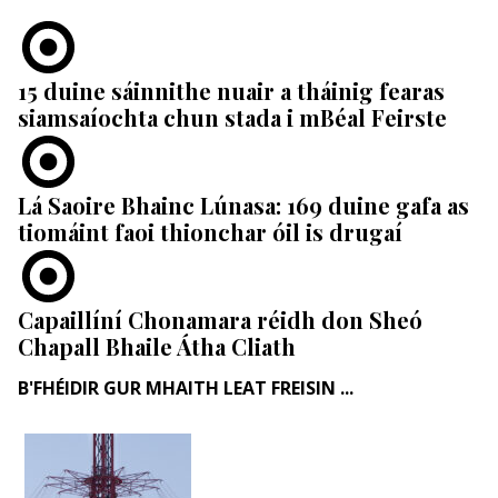
15 duine sáinnithe nuair a tháinig fearas
siamsaíochta chun stada i mBéal Feirste
Lá Saoire Bhainc Lúnasa: 169 duine gafa as
tiomáint faoi thionchar óil is drugaí
Capaillíní Chonamara réidh don Sheó
Chapall Bhaile Átha Cliath
B'FHÉIDIR GUR MHAITH LEAT FREISIN ...