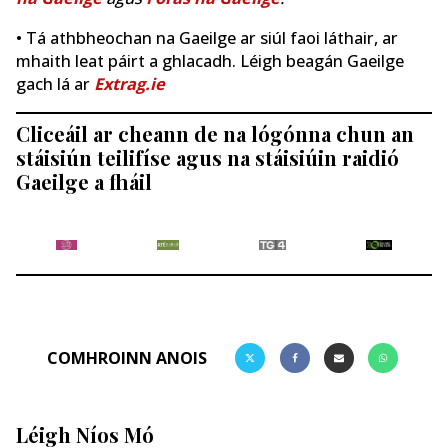
• Tá athbheochan na Gaeilge ar siúl faoi láthair, ar
mhaith leat páirt a ghlacadh. Léigh beagán Gaeilge
gach lá ar
Extrag.ie
Cliceáil ar cheann de na lógónna chun an
stáisiún teilifíse agus na stáisiúin raidió
Gaeilge a fháil
COMHROINN ANOIS
Léigh Níos Mó