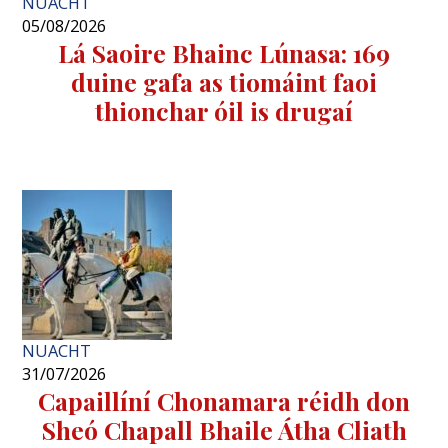
NUACHT
05/08/2026
Lá Saoire Bhainc Lúnasa: 169
duine gafa as tiomáint faoi
thionchar óil is drugaí
NUACHT
31/07/2026
Capaillíní Chonamara réidh don
Sheó Chapall Bhaile Átha Cliath