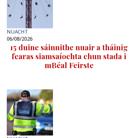
NUACHT
06/08/2026
15 duine sáinnithe nuair a tháinig
fearas siamsaíochta chun stada i
mBéal Feirste