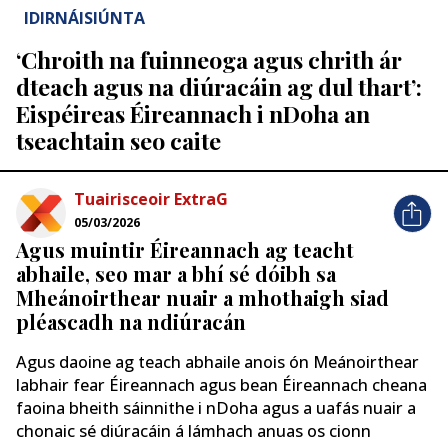
IDIRNÁISIÚNTA
‘Chroith na fuinneoga agus chrith ár
dteach agus na diúracáin ag dul thart’:
Eispéireas Éireannach i nDoha an
tseachtain seo caite
Tuairisceoir ExtraG
05/03/2026
Agus muintir Éireannach ag teacht
abhaile, seo mar a bhí sé dóibh sa
Mheánoirthear nuair a mhothaigh siad
pléascadh na ndiúracán
Agus daoine ag teach abhaile anois ón Meánoirthear
labhair fear Éireannach agus bean Éireannach cheana
faoina bheith sáinnithe i nDoha agus a uafás nuair a
chonaic sé diúracáin á lámhach anuas os cionn