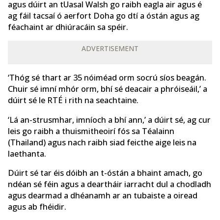
agus dúirt an tUasal Walsh go raibh eagla air agus é
ag fáil tacsaí ó aerfort Doha go dtí a óstán agus ag
féachaint ar dhiúracáin sa spéir.
ADVERTISEMENT
‘Thóg sé thart ar 35 nóiméad orm socrú síos beagán.
Chuir sé imní mhór orm, bhí sé deacair a phróiseáil,’ a
dúirt sé le RTÉ i rith na seachtaine.
‘Lá an-strusmhar, imníoch a bhí ann,’ a dúirt sé, ag cur
leis go raibh a thuismitheoirí fós sa Téalainn
(Thailand) agus nach raibh siad feicthe aige leis na
laethanta.
Dúirt sé tar éis dóibh an t-óstán a bhaint amach, go
ndéan sé féin agus a deartháir iarracht dul a chodladh
agus dearmad a dhéanamh ar an tubaiste a oiread
agus ab fhéidir.