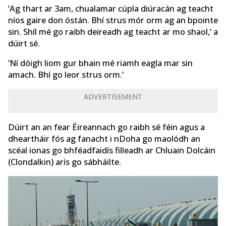
‘Ag thart ar 3am, chualamar cúpla diúracán ag teacht
níos gaire don óstán. Bhí strus mór orm ag an bpointe
sin. Shíl mé go raibh deireadh ag teacht ar mo shaol,’ a
dúirt sé.
‘Ní dóigh liom gur bhain mé riamh eagla mar sin
amach. Bhí go leor strus orm.’
ADVERTISEMENT
Dúirt an an fear Éireannach go raibh sé féin agus a
dheartháir fós ag fanacht i nDoha go maolódh an
scéal ionas go bhféadfaidís filleadh ar Chluain Dolcáin
(Clondalkin) arís go sábháilte.