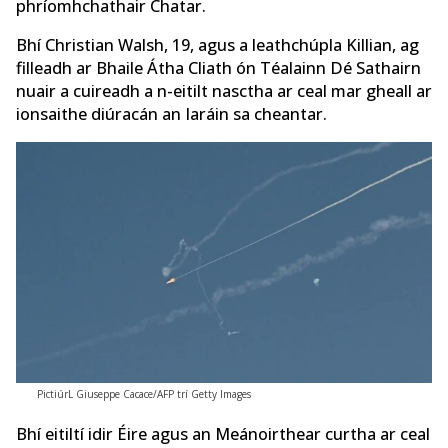
phríomhchathair Chatar.
Bhí Christian Walsh, 19, agus a leathchúpla Killian, ag
filleadh ar Bhaile Átha Cliath ón Téalainn Dé Sathairn
nuair a cuireadh a n-eitilt nasctha ar ceal mar gheall ar
ionsaithe diúracán an Iaráin sa cheantar.
PictiúrL Giuseppe Cacace/AFP trí Getty Images
Bhí eitiltí idir Éire agus an Meánoirthear curtha ar ceal