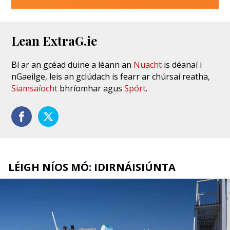
Lean ExtraG.ie
Bí ar an gcéad duine a léann an
Nuacht
is déanaí i
nGaeilge, leis an gclúdach is fearr ar chúrsaí reatha,
Siamsaíocht
bhríomhar agus
Spórt
.
LÉIGH NÍOS MÓ: IDIRNÁISIÚNTA