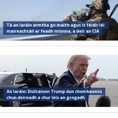
Tá an Iaráin armtha go maith agus is féidir léi
maireachtáil ar feadh míonna, a deir an CIA
An Iaráin: Diúltaíonn Trump don chomhaontú
chun deireadh a chur leis an gcogadh