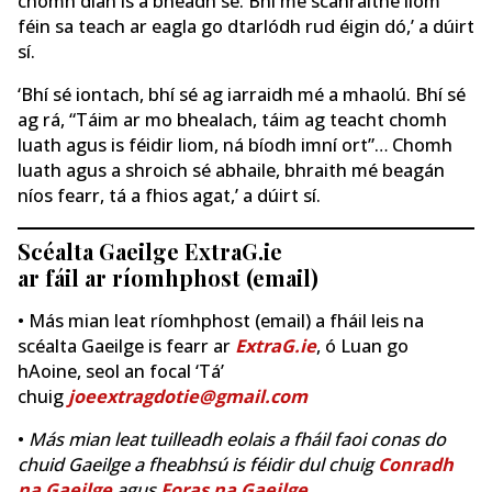
chomh dian is a bheadh ​​sé. Bhí mé scanraithe liom
féin sa teach ar eagla go dtarlódh rud éigin dó,’ a dúirt
sí.
‘Bhí sé iontach, bhí sé ag iarraidh mé a mhaolú. Bhí sé
ag rá, “Táim ar mo bhealach, táim ag teacht chomh
luath agus is féidir liom, ná bíodh imní ort”… Chomh
luath agus a shroich sé abhaile, bhraith mé beagán
níos fearr, tá a fhios agat,’ a dúirt sí.
Scéalta Gaeilge ExtraG.ie
ar fáil ar ríomhphost (email)
• Más mian leat ríomhphost (email) a fháil leis na
scéalta Gaeilge is fearr ar
ExtraG.ie
, ó Luan go
hAoine, seol an focal ‘Tá’
chuig
joeextragdotie@gmail.com
•
Más mian leat tuilleadh eolais a fháil faoi conas do
chuid Gaeilge a fheabhsú is féidir dul chuig
Conradh
na Gaeilge
agus
Foras na Gaeilge
.