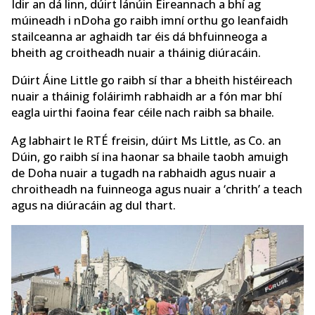
Idir an dá linn, dúirt lánúin Éireannach a bhí ag
múineadh i nDoha go raibh imní orthu go leanfaidh
stailceanna ar aghaidh tar éis dá bhfuinneoga a
bheith ag croitheadh ​​nuair a tháinig diúracáin.
Dúirt Áine Little go raibh sí thar a bheith histéireach
nuair a tháinig foláirimh rabhaidh ar a fón mar bhí
eagla uirthi faoina fear céile nach raibh sa bhaile.
Ag labhairt le RTÉ freisin, dúirt Ms Little, as Co. an
Dúin, go raibh sí ina haonar sa bhaile taobh amuigh
de Doha nuair a tugadh na rabhaidh agus nuair a
chroitheadh ​​na fuinneoga agus nuair a ‘chrith’ a teach
agus na diúracáin ag dul thart.