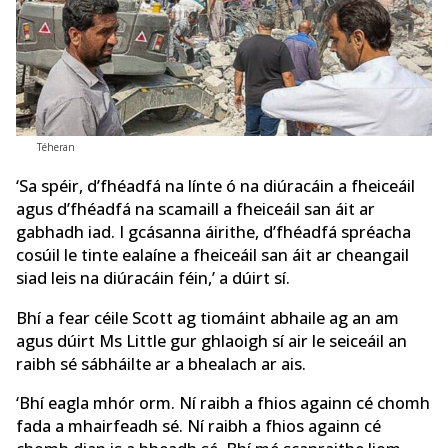
Téheran
‘Sa spéir, d’fhéadfá na línte ó na diúracáin a fheiceáil
agus d’fhéadfá na scamaill a fheiceáil san áit ar
gabhadh iad. I gcásanna áirithe, d’fhéadfá spréacha
cosúil le tinte ealaíne a fheiceáil san áit ar cheangail
siad leis na diúracáin féin,’ a dúirt sí.
Bhí a fear céile Scott ag tiomáint abhaile ag an am
agus dúirt Ms Little gur ghlaoigh sí air le seiceáil an
raibh sé sábháilte ar a bhealach ar ais.
‘Bhí eagla mhór orm. Ní raibh a fhios againn cé chomh
fada a mhairfeadh sé. Ní raibh a fhios againn cé