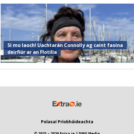
Sí mo laoch! Uachtarán Connolly ag caint faoina
deirfiúr ar an Flotilla
Polasaí Príobháideachta
© 2021 – 2026 Extra.ie | DMG Media