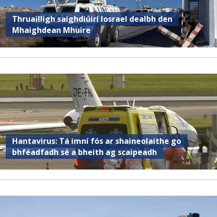
Thruailligh saighdiúirí Iosrael dealbh den
Mhaighdean Mhuire
Hantavirus: Tá imní fós ar shaineolaithe go
bhféadfadh sé a bheith ag scaipeadh