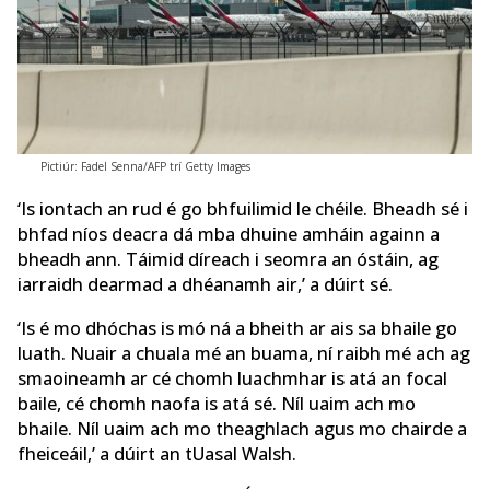
Pictiúr: Fadel Senna/AFP trí Getty Images
‘Is iontach an rud é go bhfuilimid le chéile. Bheadh sé i
bhfad níos deacra dá mba dhuine amháin againn a
bheadh ann. Táimid díreach i seomra an óstáin, ag
iarraidh dearmad a dhéanamh air,’ a dúirt sé.
‘Is é mo dhóchas is mó ná a bheith ar ais sa bhaile go
luath. Nuair a chuala mé an buama, ní raibh mé ach ag
smaoineamh ar cé chomh luachmhar is atá an focal
baile, cé chomh naofa is atá sé. Níl uaim ach mo
bhaile. Níl uaim ach mo theaghlach agus mo chairde a
fheiceáil,’ a dúirt an tUasal Walsh.