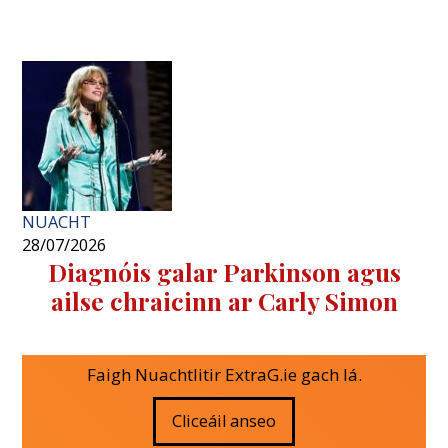
NUACHT
28/07/2026
Diagnóis galar Parkinson agus
ailse chraicinn ar Carly Simon
Faigh Nuachtlitir ExtraG.ie gach lá.
Cliceáil anseo