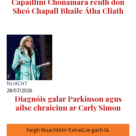
Capaillíní Chonamara réidh don
Sheó Chapall Bhaile Átha Cliath
NUACHT
28/07/2026
Diagnóis galar Parkinson agus
ailse chraicinn ar Carly Simon
Faigh Nuachtlitir ExtraG.ie gach lá.