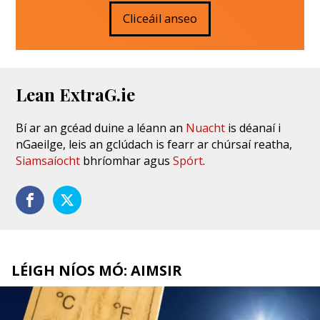
Cliceáil anseo
Lean ExtraG.ie
Bí ar an gcéad duine a léann an
Nuacht
is déanaí i
nGaeilge, leis an gclúdach is fearr ar chúrsaí reatha,
Siamsaíocht
bhríomhar agus
Spórt
.
LÉIGH NÍOS MÓ: AIMSIR