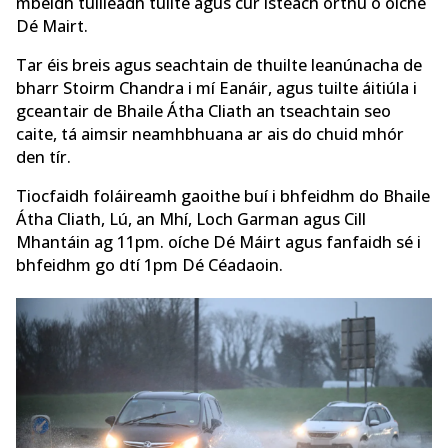
mbeidh tuilleadh tuilte agus cur isteach orthu ó óiche
Dé Mairt.
Tar éis breis agus seachtain de thuilte leanúnacha de
bharr Stoirm Chandra i mí Eanáir, agus tuilte áitiúla i
gceantair de Bhaile Átha Cliath an tseachtain seo
caite, tá aimsir neamhbhuana ar ais do chuid mhór
den tír.
Tiocfaidh foláireamh gaoithe buí i bhfeidhm do Bhaile
Átha Cliath, Lú, an Mhí, Loch Garman agus Cill
Mhantáin ag 11pm. oíche Dé Máirt agus fanfaidh sé i
bhfeidhm go dtí 1pm Dé Céadaoin.