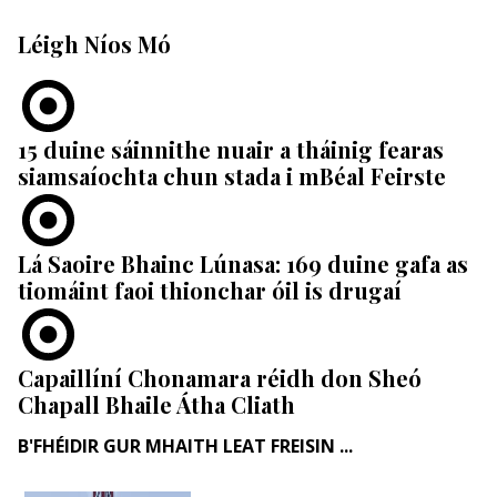
Léigh Níos Mó
15 duine sáinnithe nuair a tháinig fearas
siamsaíochta chun stada i mBéal Feirste
Lá Saoire Bhainc Lúnasa: 169 duine gafa as
tiomáint faoi thionchar óil is drugaí
Capaillíní Chonamara réidh don Sheó
Chapall Bhaile Átha Cliath
B'FHÉIDIR GUR MHAITH LEAT FREISIN ...