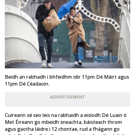
Beidh an rabhadh i bhfeidhm idir 11pm Dé Máirt agus
11pm Dé Céadaoin.
ADVERTISEMENT
Cuireann sé seo leis na rabhaidh a eisíodh Dé Luain ó
Met Éireann go mbeidh sneachta, báisteach throm
agus gaotha láidre i 12 chontae, rud a fhágann go