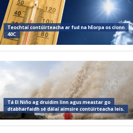
Teochtaí contúirteacha ar fud na hEorpa os cionn
40C
Tá El Niño ag druidim linn agus meastar go
dtabharfaidh sé dálaí aimsire contúirteacha leis.