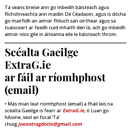
Tá seans breise ann go mbedih báisteach agus
flichshneachta ann maidin Dé Céadaoin, agus is dócha
go mairfidh an aimsir fhliuch san oirthear agus sa
tuaisceart ar feadh cuid mhaith den lá, ach go mbeidh
aimsir níos gile in áiteanna eile le báisteach throm.
Scéalta Gaeilge
ExtraG.ie
ar fáil ar ríomhphost
(email)
• Más mian leat ríomhphost (email) a fháil leis na
scéalta Gaeilge is fearr ar
ExtraG.ie
, ó Luan go
hAoine, seol an focal ‘Tá’
chuig
joeextragdotie@gmail.com