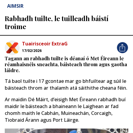
AIMSIR
Rabhadh tuilte, le tuilleadh báistí
troime
Tuairisceoir ExtraG
17/02/2026
Tagann an rabhadh tuilte is déanaí ó Met Éireann le
réamhaisnéis sneachta, báisteach throm agus gaotha
láidre.
Tá baol tuilte i 17 gcontae mar go bhfuiltear ag súil le
báisteach throm ar thalamh atá sáithithe cheana féin.
Ar maidin Dé Máirt, d’eisigh Met Éireann rabhadh buí
maidir le báisteach a bhaineann le Laighean ar fad
chomh maith le Cabhán, Muineachán, Corcaigh,
Tiobraid Árann agus Port Láirge.