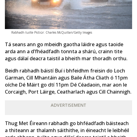
Rabhadh tuilte Pictiúr: Charles McQuillan/Getty Images
Tá seans ann go mbeidh gaotha láidre agus taoide
arda ann a d’fhéadfadh tonnta a shárú, crainn tite
agus dálaí deacra taistil a bheith mar thoradh orthu.
Beidh rabhadh báistí Buí i bhfeidhm freisin do Loch
Garman, Cill Mhantáin agus Baile Átha Cliath ó 11pm
oíche Dé Máirt go dtí 11pm Dé Céadaoin, mar aon le
Corcaigh, Port Láirge, Ceatharlach agus Cill Chainnigh.
ADVERTISEMENT
Thug Met Éireann rabhadh go bhféadfadh báisteach
a thiteann ar thalamh sáithithe, in éineacht le leibhéil