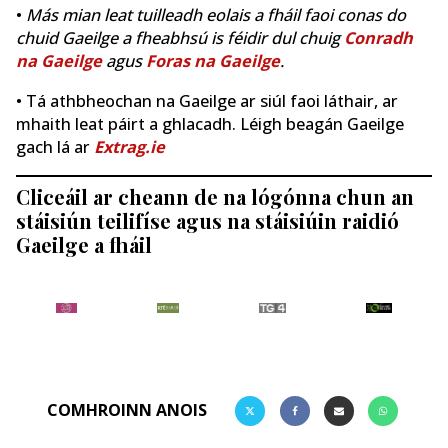
•
Más mian leat tuilleadh eolais a fháil faoi conas do
chuid Gaeilge a fheabhsú is féidir dul chuig
Conradh
na Gaeilge
agus
Foras na Gaeilge
.
• Tá athbheochan na Gaeilge ar siúl faoi láthair, ar
mhaith leat páirt a ghlacadh. Léigh beagán Gaeilge
gach lá ar
Extrag.ie
Cliceáil ar cheann de na lógónna chun an
stáisiún teilifíse agus na stáisiúin raidió
Gaeilge a fháil
COMHROINN ANOIS