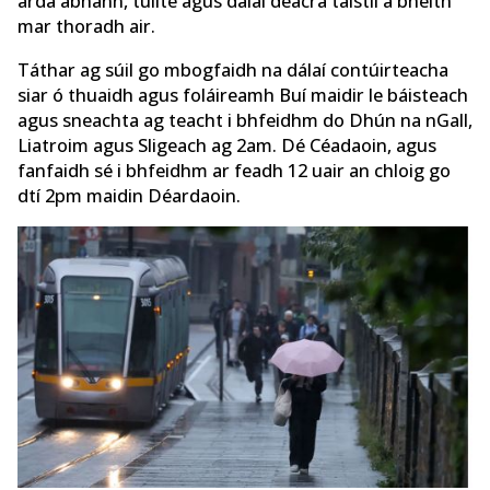
arda abhann, tuilte agus dálaí deacra taistil a bheith
mar thoradh air.
Táthar ag súil go mbogfaidh na dálaí contúirteacha
siar ó thuaidh agus foláireamh Buí maidir le báisteach
agus sneachta ag teacht i bhfeidhm do Dhún na nGall,
Liatroim agus Sligeach ag 2am. Dé Céadaoin, agus
fanfaidh sé i bhfeidhm ar feadh 12 uair an chloig go
dtí 2pm maidin Déardaoin.