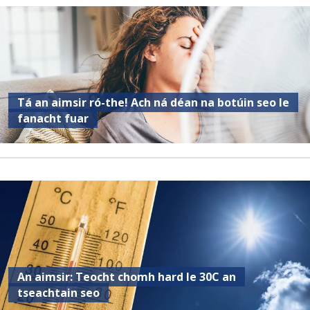
Tá an aimsir ró-the! Ach ná déan na botúin seo le
fanacht fuar
An aimsir: Teocht chomh hard le 30C an
tseachtain seo