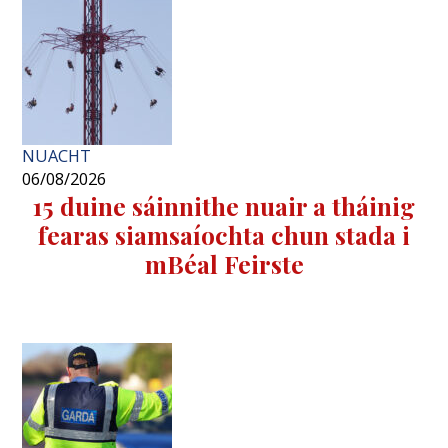
NUACHT
06/08/2026
15 duine sáinnithe nuair a tháinig
fearas siamsaíochta chun stada i
mBéal Feirste