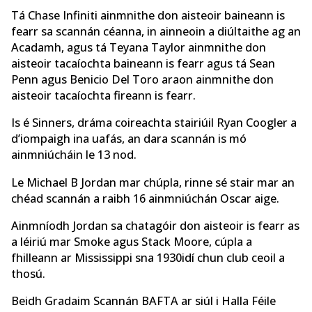
Tá Chase Infiniti ainmnithe don aisteoir baineann is
fearr sa scannán céanna, in ainneoin a diúltaithe ag an
Acadamh, agus tá Teyana Taylor ainmnithe don
aisteoir tacaíochta baineann is fearr agus tá Sean
Penn agus Benicio Del Toro araon ainmnithe don
aisteoir tacaíochta fireann
is fearr.
Is é Sinners, dráma coireachta stairiúil Ryan Coogler a
d’iompaigh ina uafás, an dara scannán is mó
ainmniúcháin le 13 nod.
Le Michael B Jordan mar chúpla, rinne sé stair mar an
chéad scannán a raibh 16 ainmniúchán Oscar aige.
Ainmníodh Jordan sa chatagóir don aisteoir is fearr as
a léiriú mar Smoke agus Stack Moore, cúpla a
fhilleann ar Mississippi sna 1930idí chun club ceoil a
thosú.
Beidh Gradaim Scannán BAFTA ar siúl i Halla Féile