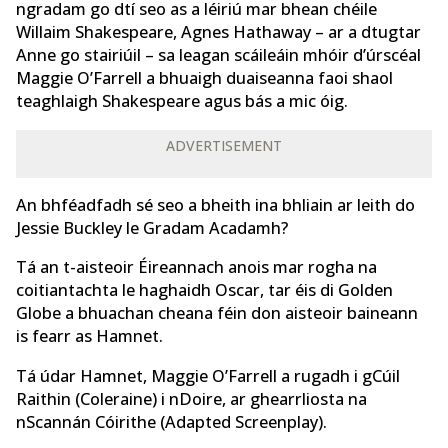
ngradam go dtí seo as a léiriú mar bhean chéile
Willaim Shakespeare, Agnes Hathaway – ar a dtugtar
Anne go stairiúil – sa leagan scáileáin mhóir d’úrscéal
Maggie O’Farrell a bhuaigh duaiseanna faoi shaol
teaghlaigh Shakespeare agus bás a mic óig.
ADVERTISEMENT
An bhféadfadh sé seo a bheith ina bhliain ar leith do
Jessie Buckley le Gradam Acadamh?
Tá an t-aisteoir Éireannach anois mar rogha na
coitiantachta le haghaidh Oscar, tar éis di Golden
Globe a bhuachan cheana féin don aisteoir baineann
is fearr as Hamnet.
Tá údar Hamnet, Maggie O’Farrell a rugadh i gCúil
Raithin (Coleraine) i nDoire, ar ghearrliosta na
nScannán Cóirithe (Adapted Screenplay).