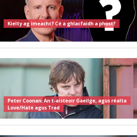
Kielty ag imeacht? Cé a ghlacfaidh a phost?
Peter Coonan: An t-aisteoir Gaeilge, agus réalta
Love/Hate agus Trad