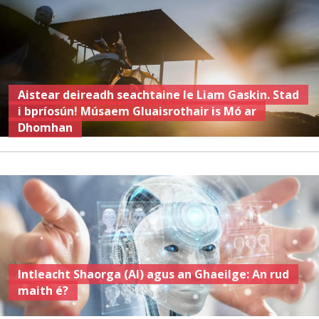
Aistear deireadh seachtaine le Liam Gaskin. Stad
i bpríosún! Músaem Gluaisrothair is Mó ar
Dhomhan
Intleacht Shaorga (AI) agus an Ghaeilge: An rud
maith é?