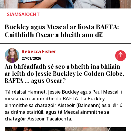
SIAMSAÍOCHT
Buckley agus Mescal ar liosta BAFTA:
Caithfidh Oscar a bheith ann di!
Rebecca Fisher
27/01/2026
An bhféadfadh sé seo a bheith ina bhliain
ar leith do Jessie Buckley le Golden Globe,
BAFTA … agus Oscar?
Tá réaltaí Hamnet, Jessie Buckley agus Paul Mescal, i
measc na n-ainmnithe do BAFTA. Tá Buckley
ainmnithe sa chatagóir Aisteoir (Baineann) as a léiriú
sa dráma stairiúil, agus tá Mescal ainmnithe sa
chatagóir Aisteoir Tacaíochta.