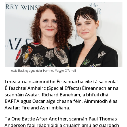
Jessie Buckley agus údar Hamnet Maggie O’Farrell
I measc na n-ainmnithe Éireannacha eile tá saineolaí
Éifeachtaí Amhairc (Special Effects) Éireannach ar na
scannáin Avatar, Richard Baneham, a bhfuil dhá
BAFTA agus Oscar aige cheana féin. Ainmníodh é as
Avatar: Fire and Ash i mbliana.
Tá One Battle After Another, scannán Paul Thomas
Anderson faoi réabhlóidí a chuaigh amú ag cuardach