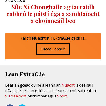
24/07/2026
Síle Ní Chonghaile ag iarraidh
cabhrú le páistí óga a samhlaíocht
a choinneáil beo
Faigh Nuachtlitir ExtraG.ie gach lá.
Cliceáil anseo
Lean ExtraG.ie
Bí ar an gcéad duine a léann an
Nuacht
is déanaí i
nGaeilge, leis an gclúdach is fearr ar chúrsaí reatha,
Siamsaíocht
bhríomhar agus
Spórt
.