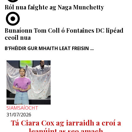
Ról nua faighte ag Naga Munchetty
Bunaíonn Tom Coll ó Fontaines DC lipéad
ceoil nua
B'FHÉIDIR GUR MHAITH LEAT FREISIN ...
SIAMSAÍOCHT
31/07/2026
Tá Ciara Cox ag iarraidh a croí a
leanúint as seo amach