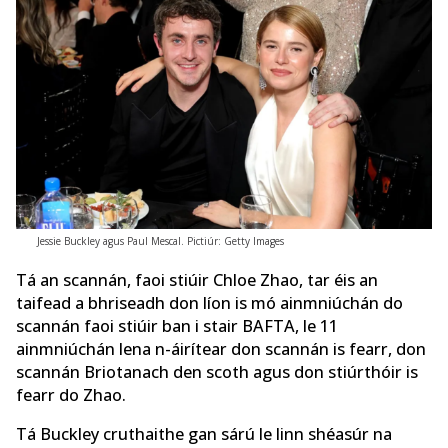
Jessie Buckley agus Paul Mescal. Pictiúr: Getty Images
Tá an scannán, faoi stiúir Chloe Zhao, tar éis an
taifead a bhriseadh don líon is mó ainmniúchán do
scannán faoi stiúir ban i stair BAFTA, le 11
ainmniúchán lena n-áirítear don scannán is fearr, don
scannán Briotanach den scoth agus don stiúrthóir is
fearr do Zhao.
Tá Buckley cruthaithe gan sárú le linn shéasúr na