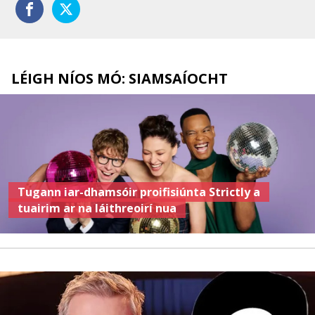
LÉIGH NÍOS MÓ: SIAMSAÍOCHT
Tugann iar-dhamsóir proifisiúnta Strictly a
tuairim ar na láithreoirí nua