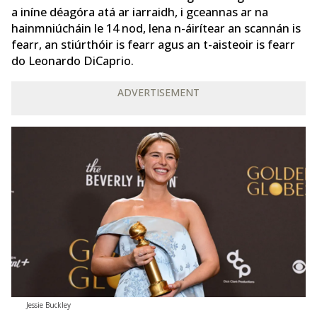
a iníne déagóra atá ar iarraidh, i gceannas ar na
hainmniúcháin le 14 nod, lena n-áirítear an scannán is
fearr, an stiúrthóir is fearr agus an t-aisteoir is fearr
do Leonardo DiCaprio.
ADVERTISEMENT
Jessie Buckley