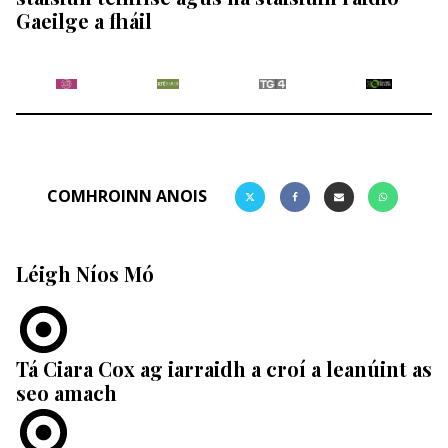
Gaeilge a fháil
COMHROINN ANOIS
Léigh Níos Mó
Tá Ciara Cox ag iarraidh a croí a leanúint as
seo amach