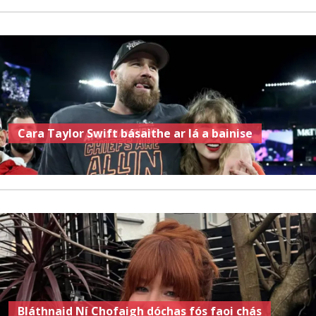
Cara Taylor Swift básaithe ar lá a bainise
Bláthnaid Ní Chofaigh dóchas fós faoi chás