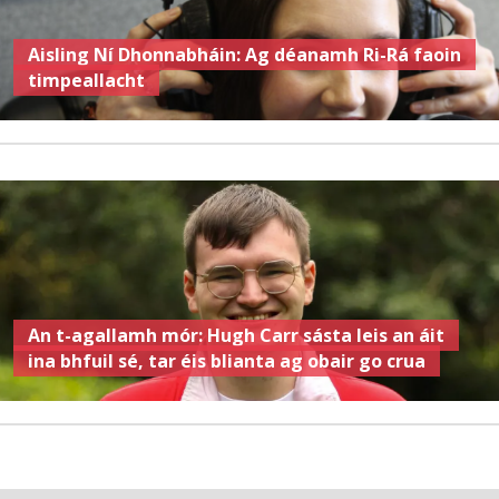
Aisling Ní Dhonnabháin: Ag déanamh Ri-Rá faoin
timpeallacht
An t-agallamh mór: Hugh Carr sásta leis an áit
ina bhfuil sé, tar éis blianta ag obair go crua