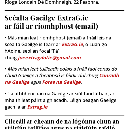
Ríoga Londain Dé Domhnaigh, 22 Feabhra.
Scéalta Gaeilge ExtraG.ie
ar fáil ar ríomhphost (email)
• Más mian leat ríomhphost (email) a fháil leis na
scéalta Gaeilge is fearr ar
ExtraG.ie
, ó Luan go
hAoine, seol an focal ‘Tá’
chuig
joeextragdotie@gmail.com
•
Más mian leat tuilleadh eolais a fháil faoi conas do
chuid Gaeilge a fheabhsú is féidir dul chuig
Conradh
na Gaeilge
agus
Foras na Gaeilge
.
• Tá athbheochan na Gaeilge ar siúl faoi láthair, ar
mhaith leat páirt a ghlacadh. Léigh beagán Gaeilge
gach lá ar
Extrag.ie
Cliceáil ar cheann de na lógónna chun an
stáisiún teilifíse agus na stáisiúin raidió