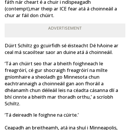
fáth nár cheart é a chuir i ndíspeagadh
(contempt),mar theip ar ICE fear atá á choinneáil a
chur ar fáil don chúirt.
ADVERTISEMENT
Dúirt Schiltz go gcuirfidh sé éisteacht Dé hAoine ar
ceal má scaoiltear saor an duine atá á choinneáil.
‘Tá an chúirt seo thar a bheith foighneach le
freagróirí, cé gur shocraigh freagróirí na mílte
gníomhaire a sheoladh go Minnesota chun
eachtrannaigh a choinneáil gan aon fhoráil a
dhéanamh chun déileáil leis na céadta cásanna dlí a
bhí cinnte a bheith mar thoradh orthu,’ a scríobh
Schiltz.
‘Tá deireadh le foighne na cúirte.’
Ceapadh an breitheamh, atá ina shuí i Minneapolis,