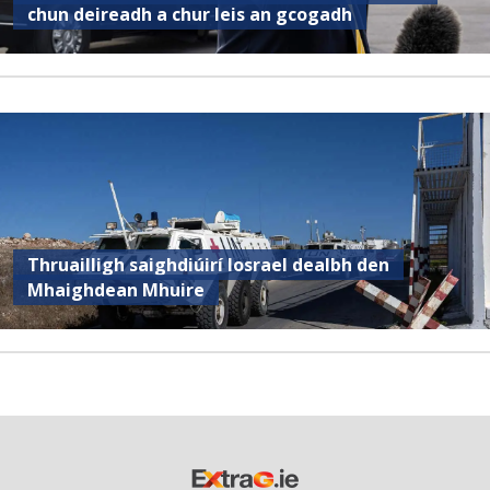
chun deireadh a chur leis an gcogadh
Thruailligh saighdiúirí Iosrael dealbh den
Mhaighdean Mhuire