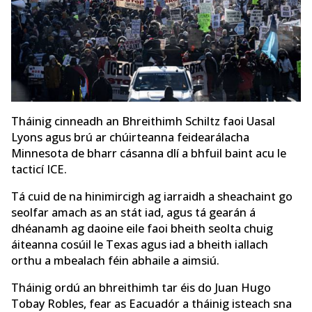
Tháinig cinneadh an Bhreithimh Schiltz faoi Uasal
Lyons agus brú ar chúirteanna feidearálacha
Minnesota de bharr cásanna dlí a bhfuil baint acu le
tacticí ICE.
Tá cuid de na hinimircigh ag iarraidh a sheachaint go
seolfar amach as an stát iad, agus tá gearán á
dhéanamh ag daoine eile faoi bheith seolta chuig
áiteanna cosúil le Texas agus iad a bheith iallach
orthu a mbealach féin abhaile a aimsiú.
Tháinig ordú an bhreithimh tar éis do Juan Hugo
Tobay Robles, fear as Eacuadór a tháinig isteach sna