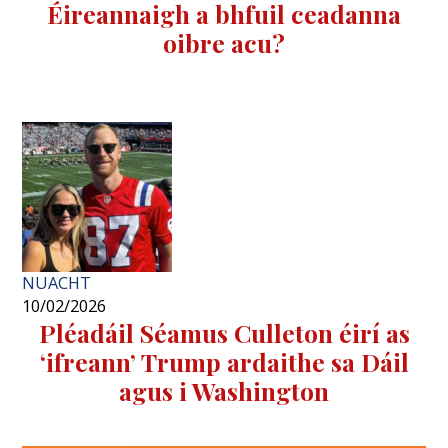
Éireannaigh a bhfuil ceadanna
oibre acu?
NUACHT
10/02/2026
Pléadáil Séamus Culleton éirí as
‘ifreann’ Trump ardaithe sa Dáil
agus i Washington