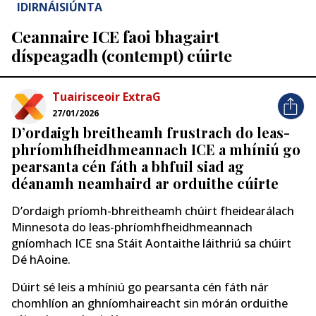
IDIRNÁISIÚNTA
Ceannaire ICE faoi bhagairt
díspeagadh (contempt) cúirte
Tuairisceoir ExtraG
27/01/2026
D’ordaigh breitheamh frustrach do leas-
phríomhfheidhmeannach ICE a mhíniú go
pearsanta cén fáth a bhfuil siad ag
déanamh neamhaird ar orduithe cúirte
D’ordaigh príomh-bhreitheamh chúirt fheidearálach
Minnesota do leas-phríomhfheidhmeannach
gníomhach ICE sna Stáit Aontaithe láithriú sa chúirt
Dé hAoine.
Dúirt sé leis a mhíniú go pearsanta cén fáth nár
chomhlíon an ghníomhaireacht sin mórán orduithe