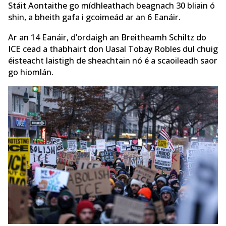
Stáit Aontaithe go mídhleathach beagnach 30 bliain ó
shin, a bheith gafa i gcoimeád ar an 6 Eanáir.
Ar an 14 Eanáir, d’ordaigh an Breitheamh Schiltz do
ICE cead a thabhairt don Uasal Tobay Robles dul chuig
éisteacht laistigh de sheachtain nó é a scaoileadh saor
go hiomlán.