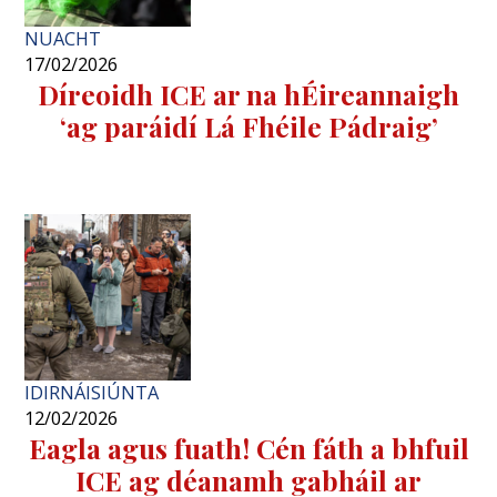
NUACHT
17/02/2026
Díreoidh ICE ar na hÉireannaigh
‘ag paráidí Lá Fhéile Pádraig’
IDIRNÁISIÚNTA
12/02/2026
Eagla agus fuath! Cén fáth a bhfuil
ICE ag déanamh gabháil ar