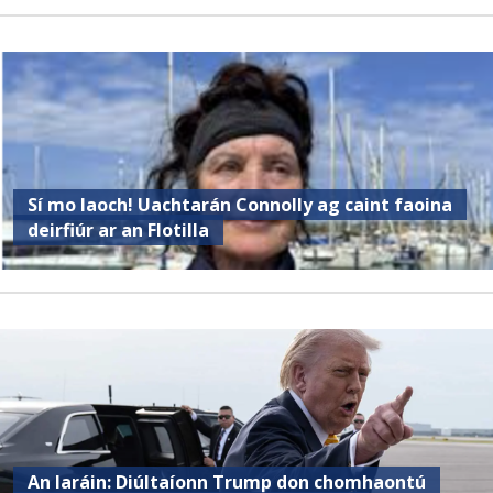
Sí mo laoch! Uachtarán Connolly ag caint faoina
deirfiúr ar an Flotilla
An Iaráin: Diúltaíonn Trump don chomhaontú