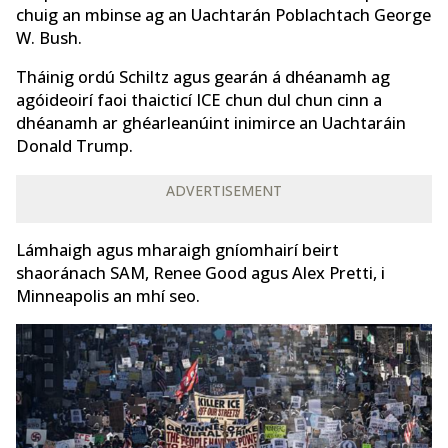
chuig an mbinse ag an Uachtarán Poblachtach George
W. Bush.
Tháinig ordú Schiltz agus gearán á dhéanamh ag
agóideoirí faoi thaicticí ICE chun dul chun cinn a
dhéanamh ar ghéarleanúint inimirce an Uachtaráin
Donald Trump.
ADVERTISEMENT
Lámhaigh agus mharaigh gníomhairí beirt
shaoránach SAM, Renee Good agus Alex Pretti, i
Minneapolis an mhí seo.