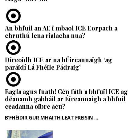
An bhfuil an AE i mbaol ICE Eorpach a
chruthú lena rialacha nua?
Díreoidh ICE ar na hÉireannaigh ‘ag
paráidí Lá Fhéile Pádraig’
Eagla agus fuath! Cén fáth a bhfuil ICE ag
déanamh gabháil ar Éireannaigh a bhfuil
ceadanna oibre acu?
B'FHÉIDIR GUR MHAITH LEAT FREISIN ...