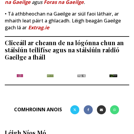
na Gaeilge
agus
Foras na Gaeilge
.
• Tá athbheochan na Gaeilge ar siúl faoi láthair, ar
mhaith leat páirt a ghlacadh. Léigh beagán Gaeilge
gach lá ar
Extrag.ie
Cliceáil ar cheann de na lógónna chun an
stáisiún teilifíse agus na stáisiúin raidió
Gaeilge a fháil
COMHROINN ANOIS
Léigh Níos Mó