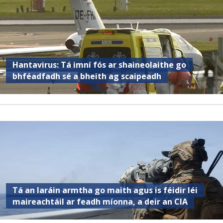
Hantavirus: Tá imní fós ar shaineolaithe go
bhféadfadh sé a bheith ag scaipeadh
Tá an Iaráin armtha go maith agus is féidir léi
maireachtáil ar feadh míonna, a deir an CIA