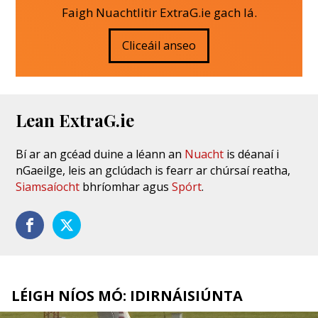
Faigh Nuachtlitir ExtraG.ie gach lá.
Cliceáil anseo
Lean ExtraG.ie
Bí ar an gcéad duine a léann an
Nuacht
is déanaí i
nGaeilge, leis an gclúdach is fearr ar chúrsaí reatha,
Siamsaíocht
bhríomhar agus
Spórt
.
LÉIGH NÍOS MÓ: IDIRNÁISIÚNTA