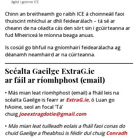
Agóid i gcoinne ICE
Chinn an breitheamh go raibh ICE á choinneáil faoi
thuiscint mhíchuí ar dhlí feidearálach – tá sé ar
cheann de na céadta cás den sórt sin i gcúirteanna ar
fud Mheiriceá le míonna beaga anuas.
Is cosúil go bhfuil na gníomhairí feidearálacha ag
déanamh neamhaird ar na cúirteanna.
Scéalta Gaeilge ExtraG.ie
ar fáil ar ríomhphost (email)
• Más mian leat ríomhphost (email) a fháil leis na
scéalta Gaeilge is fearr ar
ExtraG.ie
, ó Luan go
hAoine, seol an focal ‘Tá’
chuig
joeextragdotie@gmail.com
•
Más mian leat tuilleadh eolais a fháil faoi conas do
chuid Gaeilge a fheabhsú is féidir dul chuig
Conradh