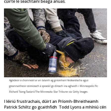
cúirte le seachtainí beaga anuas.
Agóideoir á choinneáil ar an talamh ag gníomhairí feidearálacha agus
greannaitheoir ceimiceach á spraeáil go díreach ina aghaidh i Minneapolis Pic
Richard Tsong-Taatarii/The Minnesota Star Tribune via Getty Images
I léiriú frustrachais, dúirt an Príomh-Bhreitheamh
Patrick Schiltz go gcaithfidh Todd Lyons a mhíniú cén