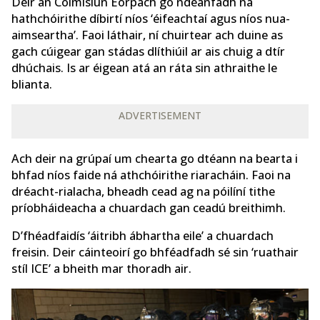
Deir an Coimisiún Eorpach go ndéanfadh na
hathchóirithe díbirtí níos ‘éifeachtaí agus níos nua-
aimseartha’. Faoi láthair, ní chuirtear ach duine as
gach cúigear gan stádas dlíthiúil ar ais chuig a dtír
dhúchais. Is ar éigean atá an ráta sin athraithe le
blianta.
ADVERTISEMENT
Ach deir na grúpaí um chearta go dtéann na bearta i
bhfad níos faide ná athchóirithe riaracháin. Faoi na
dréacht-rialacha, bheadh ​​cead ag na póilíní tithe
príobháideacha a chuardach gan ceadú breithimh.
D’fhéadfaidís ‘áitribh ábhartha eile’ a chuardach
freisin. Deir cáinteoirí go bhféadfadh sé sin ‘ruathair
stíl ICE’ a bheith mar thoradh air.