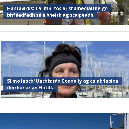
Hantavirus: Tá imní fós ar shaineolaithe go
bhféadfadh sé a bheith ag scaipeadh
Sí mo laoch! Uachtarán Connolly ag caint faoina
deirfiúr ar an Flotilla