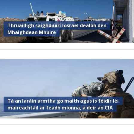
Thruailligh saighdiúirí Iosrael dealbh den
Mhaighdean Mhuire
Tá an Iaráin armtha go maith agus is féidir léi
maireachtáil ar feadh míonna, a deir an CIA