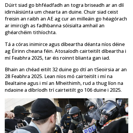
Dúirt siad go bhféadfadh an togra briseadh ar an dlí
idirnáisiúnta um chearta an duine. Chuir siad ceist
freisin an raibh an AE ag cur an milleáin go héagórach
ar imircigh as fadhbanna sóisialta amhail an
ghéarchéim tithíochta.
Tá a córas inimirce agus díbeartha déanta níos déine
ag Éirinn cheana féin. Atosaíodh cairteitilt
díbeartha i
mí Feabhra 2025, tar éis roinnt blianta gan iad.
Bhain an chéad eitilt 32 duine go dtí an tSeoirsia ar an
28 Feabhra 2025. Lean níos mó cairteitilt
i mí na
Bealtaine agus i mí an Mheithimh, rud a thug líon na
ndaoine a díbríodh trí cairteitilt
go 106 duine i 2025.