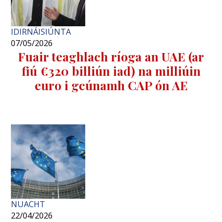
IDIRNÁISIÚNTA
07/05/2026
Fuair ​​teaghlach ríoga an UAE (ar
fiú €320 billiún iad) na milliúin
euro i gcúnamh CAP ón AE
NUACHT
22/04/2026