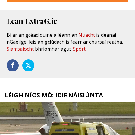
Lean ExtraG.ie
Bí ar an gcéad duine a léann an
Nuacht
is déanaí i
nGaeilge, leis an gclúdach is fearr ar chúrsaí reatha,
Siamsaíocht
bhríomhar agus
Spórt
.
LÉIGH NÍOS MÓ: IDIRNÁISIÚNTA