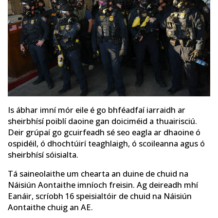
Is ábhar imní mór eile é go bhféadfaí iarraidh ar
sheirbhísí poiblí daoine gan doiciméid a thuairisciú.
Deir grúpaí go gcuirfeadh sé seo eagla ar dhaoine ó
ospidéil, ó dhochtúirí teaghlaigh, ó scoileanna agus ó
sheirbhísí sóisialta.
Tá saineolaithe um chearta an duine de chuid na
Náisiún Aontaithe imníoch freisin. Ag deireadh mhí
Eanáir, scríobh 16 speisialtóir de chuid na Náisiún
Aontaithe chuig an AE.