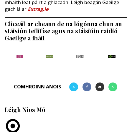
mhaith leat páirt a ghlacadh. Léigh beagán Gaeilge
gach lá ar
Extrag.ie
Cliceáil ar cheann de na lógónna chun an
stáisiún teilifíse agus na stáisiúin raidió
Gaeilge a fháil
COMHROINN ANOIS
Léigh Níos Mó