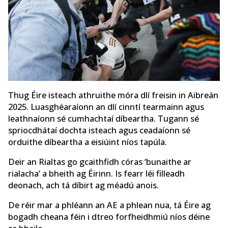
Thug Éire isteach athruithe móra dlí freisin in Aibreán
2025. Luasghéaraíonn an dlí cinntí tearmainn agus
leathnaíonn sé cumhachtaí díbeartha. Tugann sé
spriocdhátaí dochta isteach agus ceadaíonn sé
orduithe díbeartha a eisiúint níos tapúla.
Deir an Rialtas go gcaithfidh córas ‘bunaithe ar
rialacha’ a bheith ag Éirinn. Is fearr léi filleadh
deonach, ach tá díbirt ag méadú anois.
De réir mar a phléann an AE a phlean nua, tá Éire ag
bogadh cheana féin i dtreo forfheidhmiú níos déine