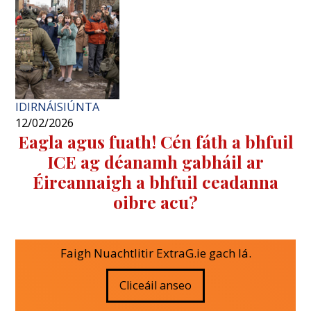
IDIRNÁISIÚNTA
12/02/2026
Eagla agus fuath! Cén fáth a bhfuil
ICE ag déanamh gabháil ar
Éireannaigh a bhfuil ceadanna
oibre acu?
Faigh Nuachtlitir ExtraG.ie gach lá.
Cliceáil anseo