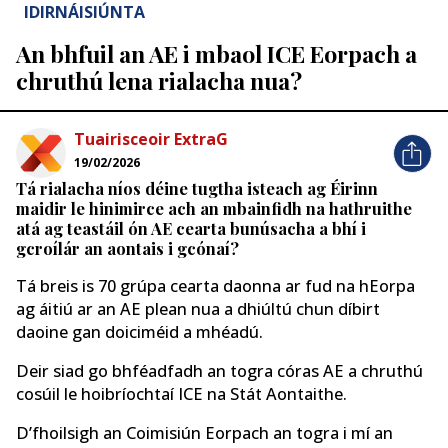
IDIRNÁISIÚNTA
An bhfuil an AE i mbaol ICE Eorpach a
chruthú lena rialacha nua?
Tuairisceoir ExtraG
19/02/2026
Tá rialacha níos déine tugtha isteach ag Éirinn
maidir le hinimirce ach an mbainfidh na hathruithe
atá ag teastáil ón AE cearta bunúsacha a bhí i
gcroílár an aontais i gcónaí?
Tá breis is 70 grúpa cearta daonna ar fud na hEorpa
ag áitiú ar an AE plean nua a dhiúltú chun díbirt
daoine gan doiciméid a mhéadú.
Deir siad go bhféadfadh an togra córas AE a chruthú
cosúil le hoibríochtaí ICE na Stát Aontaithe.
D’fhoilsigh an Coimisiún Eorpach an togra i mí an