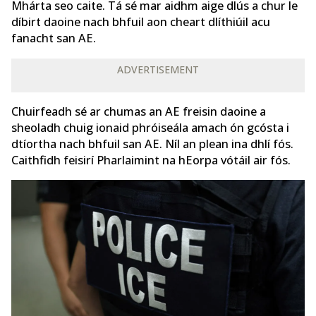
Mhárta seo caite. Tá sé mar aidhm aige dlús a chur le
díbirt daoine nach bhfuil aon cheart dlíthiúil acu
fanacht san AE.
ADVERTISEMENT
Chuirfeadh sé ar chumas an AE freisin daoine a
sheoladh chuig ionaid phróiseála amach ón gcósta i
dtíortha nach bhfuil san AE. Níl an plean ina dhlí fós.
Caithfidh feisirí Pharlaimint na hEorpa vótáil air fós.