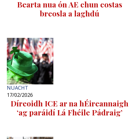
Bearta nua ón AE chun costas
breosla a laghdú
NUACHT
17/02/2026
Díreoidh ICE ar na hÉireannaigh
‘ag paráidí Lá Fhéile Pádraig’