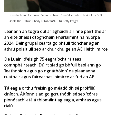
Fhéadfadh an plean nua córas AE a chruthú cosúil le hoibríochtaí ICE na Stát
Aontaithe. Pictiúr: Charly Triballeau/AFP trí Getty Images
Leanann an togra dul ar aghaidh a rinne páirtithe ar
an eite dheis i dtoghcháin Pharlaimint na hEorpa
2024. Deir grúpaí cearta go bhfuil tionchar ag an
athrú polaitiúil seo ar chur chuige an AE i leith imirce.
Dé Luain, d’eisigh 75 eagraíocht ráiteas
comhpháirteach. Dúirt siad go bhfuil baol ann go
‘leathnóidh agus go ngnáthóidh’ na pleananna
ruathair agus faireachas inimirce ar fud an AE.
Tá eagla orthu freisin go méadóidh sé próifíliú
ciníoch. Áitíonn siad go gcruthódh sé seo ‘córas
pionósach’ atá á thiomáint ag eagla, amhras agus
rialú.