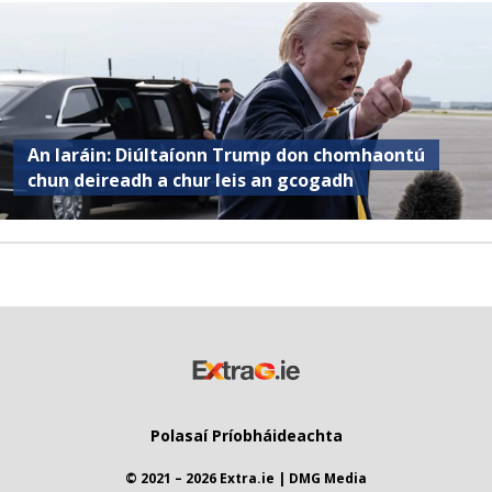
An Iaráin: Diúltaíonn Trump don chomhaontú
chun deireadh a chur leis an gcogadh
Polasaí Príobháideachta
© 2021 – 2026 Extra.ie | DMG Media