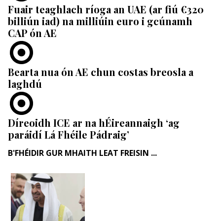
Fuair ​​teaghlach ríoga an UAE (ar fiú €320
billiún iad) na milliúin euro i gcúnamh
CAP ón AE
Bearta nua ón AE chun costas breosla a
laghdú
Díreoidh ICE ar na hÉireannaigh ‘ag
paráidí Lá Fhéile Pádraig’
B'FHÉIDIR GUR MHAITH LEAT FREISIN ...