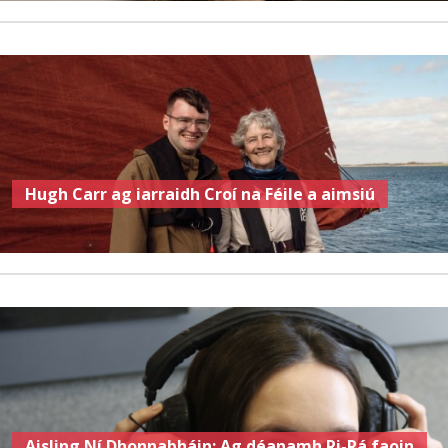
Hugh Carr ag iarraidh Croí na Féile a aimsiú
Aisling Ní Dhonnabháin: Ag déanamh Ri-Rá faoin