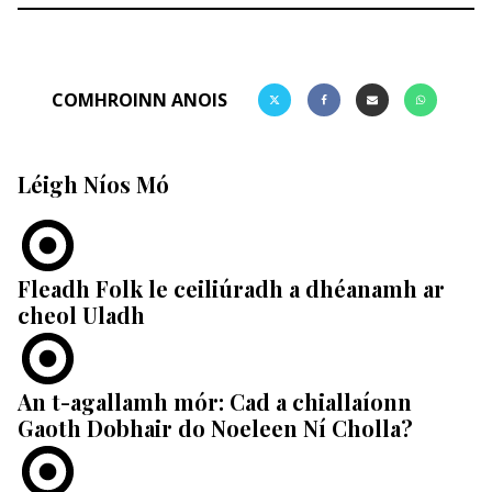
COMHROINN ANOIS
Léigh Níos Mó
Fleadh Folk le ceiliúradh a dhéanamh ar
cheol Uladh
An t-agallamh mór: Cad a chiallaíonn
Gaoth Dobhair do Noeleen Ní Cholla?