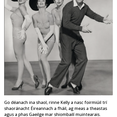
Go déanach ina shaol, rinne Kelly a nasc foirmiúil trí
shaoránacht Éireannach a fháil, ag meas a theastas
agus a phas Gaeilge mar shiombailí muintearais.