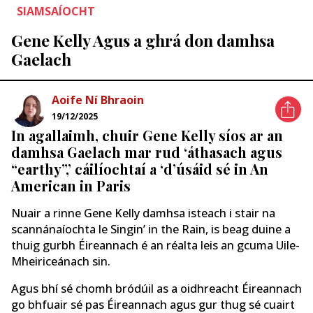
SIAMSAÍOCHT
Gene Kelly Agus a ghrá don damhsa
Gaelach
Aoife Ní Bhraoin
19/12/2025
In agallaimh, chuir Gene Kelly síos ar an
damhsa Gaelach mar rud ‘áthasach agus
“earthy”,’ cáilíochtaí a ‘d’úsáid sé in An
American in Paris
Nuair a rinne Gene Kelly damhsa isteach i stair na
scannánaíochta le Singin’ in the Rain, is beag duine a
thuig gurbh Éireannach é an réalta leis an gcuma Uile-
Mheiriceánach sin.
Agus bhí sé chomh bródúil as a oidhreacht Éireannach
go bhfuair sé pas Éireannach agus gur thug sé cuairt