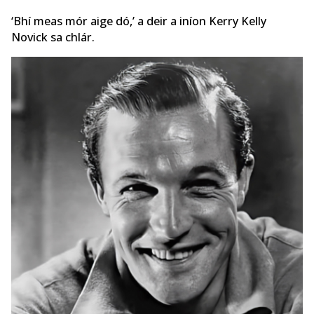
‘Bhí meas mór aige dó,’ a deir a iníon Kerry Kelly
Novick sa chlár.