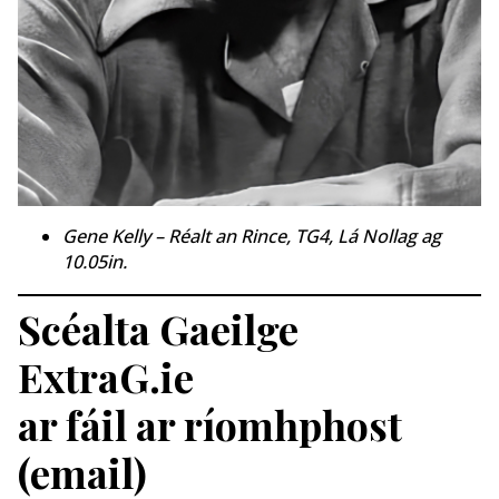
Gene Kelly – Réalt an Rince, TG4, Lá Nollag ag
10.05in.
Scéalta Gaeilge
ExtraG.ie
ar fáil ar ríomhphost
(email)