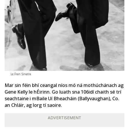
Le Fran Sinatra
Mar sin féin bhí ceangal níos mó ná mothúchánach ag
Gene Kelly le hÉirinn. Go luath sna 106idí chaith sé trí
seachtaine i mBaile Uí Bheacháin (Ballyvaughan), Co.
an Chláir, ag lorg tí saoire.
ADVERTISEMENT