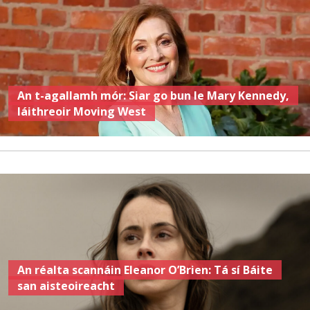
An t-agallamh mór: Siar go bun le Mary Kennedy,
láithreoir Moving West
An réalta scannáin Eleanor O’Brien: Tá sí Báite
san aisteoireacht