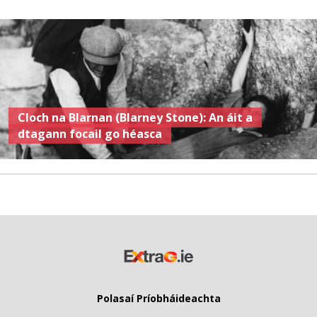
Cloch na Blarnan (Blarney Stone): An áit a
dtagann focail go héasca
Polasaí Príobháideachta