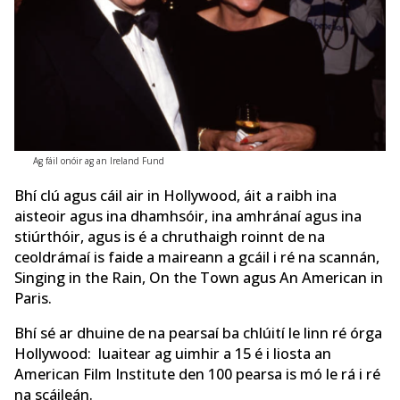
Ag fáil onóir ag an Ireland Fund
Bhí clú agus cáil air in Hollywood, áit a raibh ina
aisteoir agus ina dhamhsóir, ina amhránaí agus ina
stiúrthóir, agus is é a chruthaigh roinnt de na
ceoldrámaí is faide a maireann a gcáil i ré na scannán,
Singing in the Rain, On the Town agus An American in
Paris.
Bhí sé ar dhuine de na pearsaí ba chlúití le linn ré órga
Hollywood: luaitear ag uimhir a 15 é i liosta an
American Film Institute den 100 pearsa is mó le rá i ré
na scáileán.