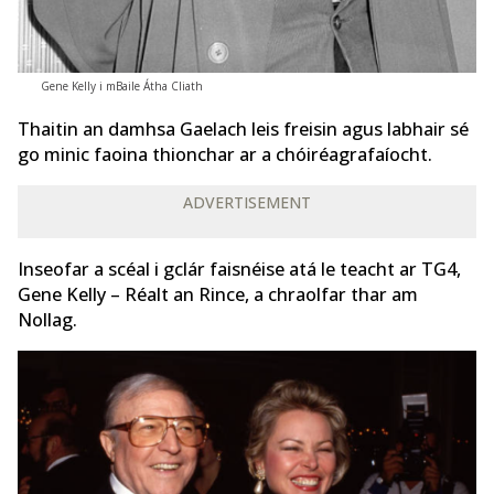
Gene Kelly i mBaile Átha Cliath
Thaitin an damhsa Gaelach leis freisin agus labhair sé
go minic faoina thionchar ar a chóiréagrafaíocht.
ADVERTISEMENT
Inseofar a scéal i gclár faisnéise atá le teacht ar TG4,
Gene Kelly – Réalt an Rince, a chraolfar thar am
Nollag.