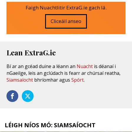
Faigh Nuachtlitir ExtraG.ie gach lá.
Cliceáil anseo
Lean ExtraG.ie
Bí ar an gcéad duine a léann an
Nuacht
is déanaí i
nGaeilge, leis an gclúdach is fearr ar chúrsaí reatha,
Siamsaíocht
bhríomhar agus
Spórt
.
LÉIGH NÍOS MÓ: SIAMSAÍOCHT