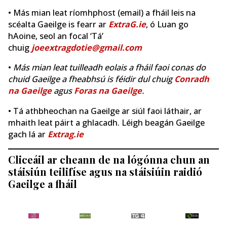
• Más mian leat ríomhphost (email) a fháil leis na
scéalta Gaeilge is fearr ar
ExtraG.ie
, ó Luan go
hAoine, seol an focal ‘Tá’
chuig
joeextragdotie@gmail.com
•
Más mian leat tuilleadh eolais a fháil faoi conas do
chuid Gaeilge a fheabhsú is féidir dul chuig
Conradh
na Gaeilge
agus
Foras na Gaeilge
.
• Tá athbheochan na Gaeilge ar siúl faoi láthair, ar
mhaith leat páirt a ghlacadh. Léigh beagán Gaeilge
gach lá ar
Extrag.ie
Cliceáil ar cheann de na lógónna chun an
stáisiún teilifíse agus na stáisiúin raidió
Gaeilge a fháil