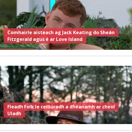
Comhairle aisteach ag Jack Keating do Sheán
Fitzgerald agus é ar Love Island
Fleadh Folk le ceiliúradh a dhéanamh ar cheol
Uladh