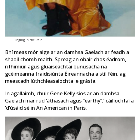
I Singing in the Rain
Bhí meas mór aige ar an damhsa Gaelach ar feadh a
shaoil ​​​​chomh maith. Spreag an obair chos éadrom,
rithimiúil agus gluaiseachtaí bunúsacha na
gcéimeanna traidisiúnta Éireannacha a stíl féin, ag
meascadh lúthchleasaíochta le grásta.
In agallaimh, chuir Gene Kelly síos ar an damhsa
Gaelach mar rud ‘áthasach agus “earthy”,’ cáilíochtaí a
‘d’úsáid sé in An American in Paris.