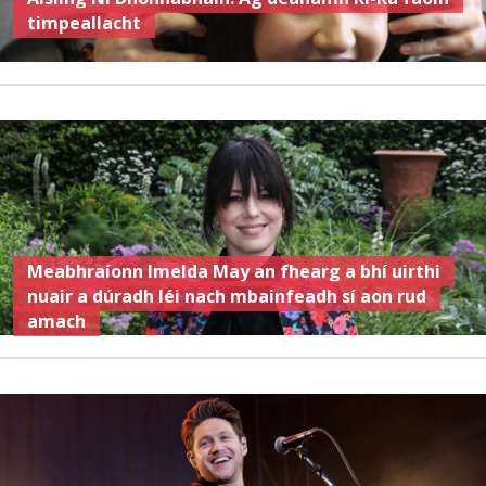
timpeallacht
Meabhraíonn Imelda May an fhearg a bhí uirthi
nuair a dúradh léi nach mbainfeadh sí aon rud
amach