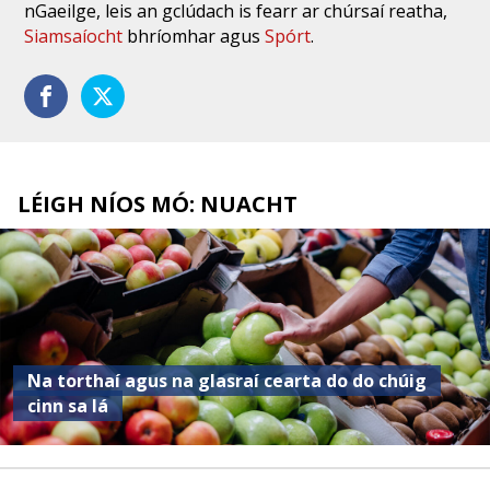
nGaeilge, leis an gclúdach is fearr ar chúrsaí reatha,
Siamsaíocht
bhríomhar agus
Spórt
.
LÉIGH NÍOS MÓ: NUACHT
Na torthaí agus na glasraí cearta do do chúig
cinn sa lá