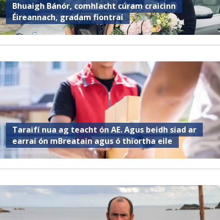
Bhuaigh Bánór, comhlacht cúram craicinn
Éireannach, gradam fiontraí
Taraifí nua ag teacht ón AE. Agus beidh siad ar
earraí ón mBreatain agus ó thíortha eile