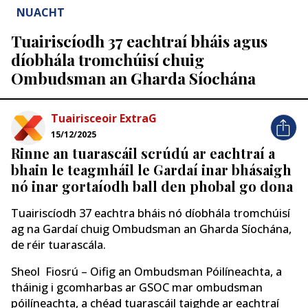
NUACHT
Tuairiscíodh 37 eachtraí bháis agus
díobhála tromchúisí chuig
Ombudsman an Gharda Síochána
Tuairisceoir ExtraG
15/12/2025
Rinne an tuarascáil scrúdú ar eachtraí a
bhain le teagmháil le Gardaí inar bhásaigh
nó inar gortaíodh ball den phobal go dona
Tuairiscíodh 37 eachtra bháis nó díobhála tromchúisí
ag na Gardaí chuig Ombudsman an Gharda Síochána,
de réir tuarascála.
Sheol Fiosrú – Oifig an Ombudsman Póilíneachta, a
tháinig i gcomharbas ar GSOC mar ombudsman
póilíneachta, a chéad tuarascáil taighde ar eachtraí