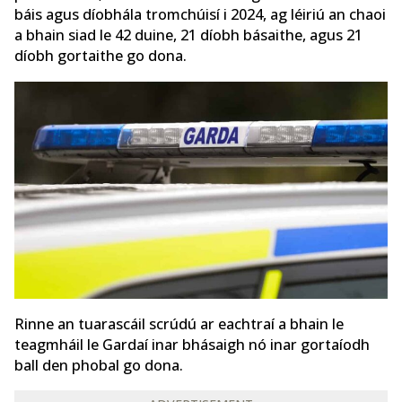
báis agus díobhála tromchúisí i 2024, ag léiriú an chaoi
a bhain siad le 42 duine, 21 díobh básaithe, agus 21
díobh gortaithe go dona.
Rinne an tuarascáil scrúdú ar eachtraí a bhain le
teagmháil le Gardaí inar bhásaigh nó inar gortaíodh
ball den phobal go dona.