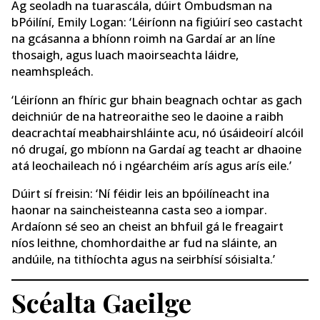
Ag seoladh na tuarascála, dúirt Ombudsman na
bPóilíní, Emily Logan: ‘Léiríonn na figiúirí seo castacht
na gcásanna a bhíonn roimh na Gardaí ar an líne
thosaigh, agus luach maoirseachta láidre,
neamhspleách.
‘Léiríonn an fhíric gur bhain beagnach ochtar as gach
deichniúr de na hatreoraithe seo le daoine a raibh
deacrachtaí meabhairshláinte acu, nó úsáideoirí alcóil
nó drugaí, go mbíonn na Gardaí ag teacht ar dhaoine
atá leochaileach nó i ngéarchéim arís agus arís eile.’
Dúirt sí freisin: ‘Ní féidir leis an bpóilíneacht ina
haonar na saincheisteanna casta seo a iompar.
Ardaíonn sé seo an cheist an bhfuil gá le freagairt
níos leithne, chomhordaithe ar fud na sláinte, an
andúile, na tithíochta agus na seirbhísí sóisialta.’
Scéalta Gaeilge