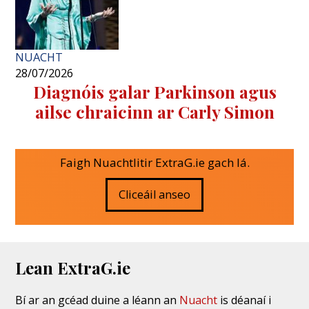
NUACHT
28/07/2026
Diagnóis galar Parkinson agus
ailse chraicinn ar Carly Simon
Faigh Nuachtlitir ExtraG.ie gach lá.
Cliceáil anseo
Lean ExtraG.ie
Bí ar an gcéad duine a léann an
Nuacht
is déanaí i