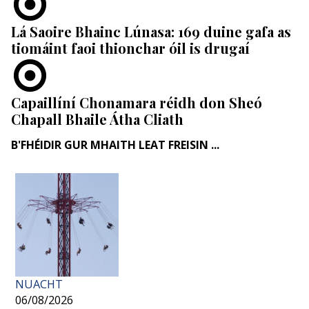
Lá Saoire Bhainc Lúnasa: 169 duine gafa as
tiomáint faoi thionchar óil is drugaí
Capaillíní Chonamara réidh don Sheó
Chapall Bhaile Átha Cliath
B'FHÉIDIR GUR MHAITH LEAT FREISIN ...
NUACHT
06/08/2026