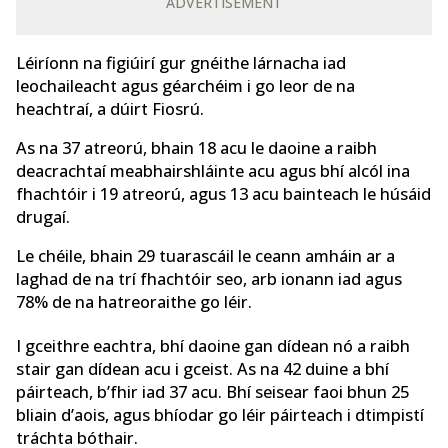
ADVERTISEMENT
Léiríonn na figiúirí gur gnéithe lárnacha iad
leochaileacht agus géarchéim i go leor de na
heachtraí, a dúirt Fiosrú.
As na 37 atreorú, bhain 18 acu le daoine a raibh
deacrachtaí meabhairshláinte acu agus bhí alcól ina
fhachtóir i 19 atreorú, agus 13 acu bainteach le húsáid
drugaí.
Le chéile, bhain 29 tuarascáil le ceann amháin ar a
laghad de na trí fhachtóir seo, arb ionann iad agus
78% de na hatreoraithe go léir.
I gceithre eachtra, bhí daoine gan dídean nó a raibh
stair gan dídean acu i gceist. As na 42 duine a bhí
páirteach, b’fhir iad 37 acu. Bhí seisear faoi bhun 25
bliain d’aois, agus bhíodar go léir páirteach i dtimpistí
tráchta bóthair.