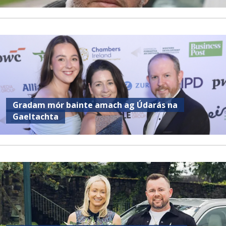
Gradam mór bainte amach ag Údarás na
Gaeltachta