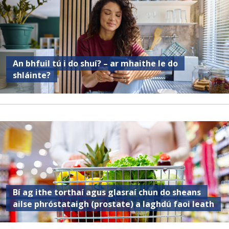
An bhfuil tú i do shuí? – ar mhaithe le do
shláinte?
Bí ag ithe torthaí agus glasraí chun do sheans
ailse phróstataigh (prostate) a laghdú faoi leath