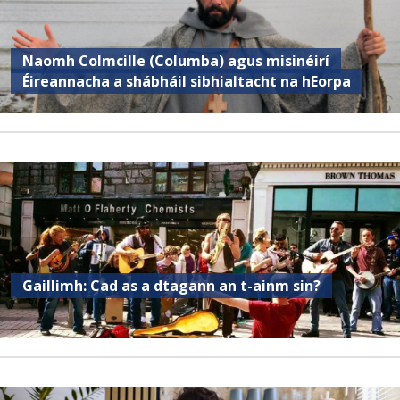
Naomh Colmcille (Columba) agus misinéirí
Éireannacha a shábháil sibhialtacht na hEorpa
Gaillimh: Cad as a dtagann an t-ainm sin?