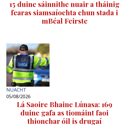
15 duine sáinnithe nuair a tháinig
fearas siamsaíochta chun stada i
mBéal Feirste
NUACHT
05/08/2026
Lá Saoire Bhainc Lúnasa: 169
duine gafa as tiomáint faoi
thionchar óil is drugaí