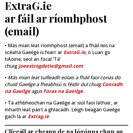
ExtraG.ie
ar fáil ar ríomhphost
(email)
• Más mian leat ríomhphost (email) a fháil leis na
scéalta Gaeilge is fearr ar
ExtraG.ie
, ó Luan go
hAoine, seol an focal ‘Tá’
chuig
joeextragdotie@gmail.com
•
Más mian leat tuilleadh eolais a fháil faoi conas do
chuid Gaeilge a fheabhsú is féidir dul chuig
Conradh
na Gaeilge
agus
Foras na Gaeilge
.
• Tá athbheochan na Gaeilge ar siúl faoi láthair, ar
mhaith leat páirt a ghlacadh. Léigh beagán Gaeilge
gach lá ar
Extrag.ie
Cliceáil ar cheann de na lógónna chun an