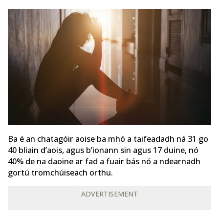
Ba é an chatagóir aoise ba mhó a taifeadadh ná 31 go
40 bliain d’aois, agus b’ionann sin agus 17 duine, nó
40% de na daoine ar fad a fuair bás nó a ndearnadh
gortú tromchúiseach orthu.
ADVERTISEMENT