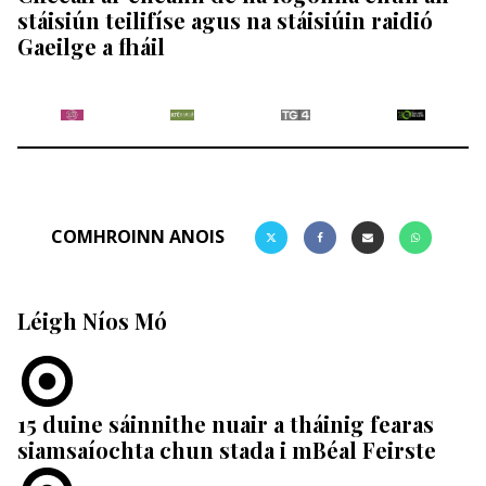
stáisiún teilifíse agus na stáisiúin raidió
Gaeilge a fháil
COMHROINN ANOIS
Léigh Níos Mó
15 duine sáinnithe nuair a tháinig fearas
siamsaíochta chun stada i mBéal Feirste