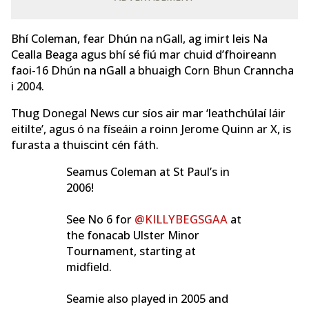
Bhí Coleman, fear Dhún na nGall, ag imirt leis Na
Cealla Beaga agus bhí sé fiú mar chuid d’fhoireann
faoi-16 Dhún na nGall a bhuaigh Corn Bhun Cranncha
i 2004.
Thug Donegal News cur síos air mar ‘leathchúlaí láir
eitilte’, agus ó na físeáin a roinn Jerome Quinn ar X, is
furasta a thuiscint cén fáth.
Seamus Coleman at St Paul’s in
2006!
See No 6 for
@KILLYBEGSGAA
at
the fonacab Ulster Minor
Tournament, starting at
midfield.
Seamie also played in 2005 and