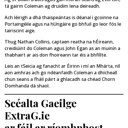
tá gairm Coleman ag druidim lena deireadh.
Ach léirigh a dhá thaispeántas is déanaí i gcoinne na
Portaingéile agus na hUngáire go bhfuil go leor fós le
tairiscint aige.
Thug Nathan Collins, captaen reatha na hÉireann,
creidiúint do Coleman agus John Egan as an muinín a
thabhairt ar ais don fhoireann tar éis a bhfillte.
Leis an tSeicia ag fanacht ar Éirinn i mí an Mhárta, níl
aon amhras ach go ndéanfaidh Coleman a dhícheall
chun seans a fháil páirt a ghlacadh sa chéad Chorn
Domhanda dá shaol.
Scéalta Gaeilge
ExtraG.ie
ar fáil ar ríomhphost