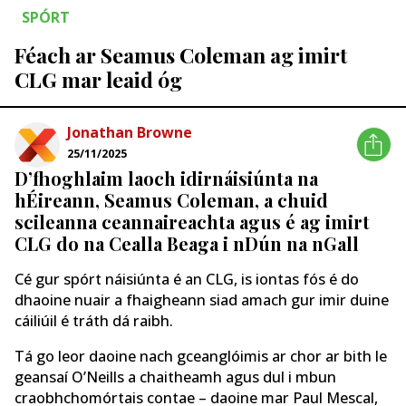
SPÓRT
Féach ar Seamus Coleman ag imirt
CLG mar leaid óg
Jonathan Browne
25/11/2025
D’fhoghlaim laoch idirnáisiúnta na
hÉireann, Seamus Coleman, a chuid
scileanna ceannaireachta agus é ag imirt
CLG do na Cealla Beaga i nDún na nGall
Cé gur spórt náisiúnta é an CLG, is iontas fós é do
dhaoine nuair a fhaigheann siad amach gur imir duine
cáiliúil é tráth dá raibh.
Tá go leor daoine nach gceanglóimis ar chor ar bith le
geansaí O’Neills a chaitheamh agus dul i mbun
craobhchomórtais contae – daoine mar Paul Mescal,