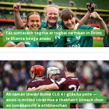
Fás suntasach tagtha ar rugbaí na mban in Éirinn
le blianta beaga anuas
Ah camán leaids! Rinne CLG é i gcás na peile —
anois is mithid córas nua a thabhairt isteach chun
an iománaíocht a athbheochan