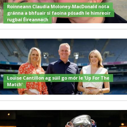
Roinneann Claudia Moloney-MacDonald nóta
gránna a bhfuair sí faoina pósadh le himreoir
rugbaí Éireannach
Louise Cantillon ag súil go mór le ‘Up For The
Match’