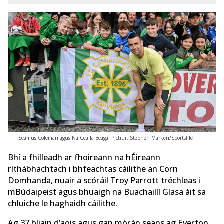
Seamus Coleman agus Na Cealla Beaga. Pictiúr: Stephen Marken/Sportsfile
Bhí a fhilleadh ar fhoireann na hÉireann
ríthábhachtach i bhfeachtas cáilithe an Corn
Domhanda, nuair a scóráil Troy Parrott tréchleas i
mBúdaipeist agus bhuaigh na Buachaillí Glasa áit sa
chluiche le haghaidh cáilithe.
Ag 37 bliain d’aois agus gan mórán seans ag Everton,