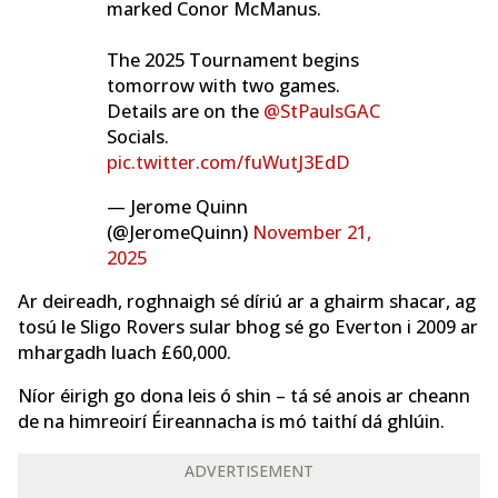
marked Conor McManus.
The 2025 Tournament begins
tomorrow with two games.
Details are on the
@StPaulsGAC
Socials.
pic.twitter.com/fuWutJ3EdD
— Jerome Quinn
(@JeromeQuinn)
November 21,
2025
Ar deireadh, roghnaigh sé díriú ar a ghairm shacar, ag
tosú le Sligo Rovers sular bhog sé go Everton i 2009 ar
mhargadh luach £60,000.
Níor éirigh go dona leis ó shin – tá sé anois ar cheann
de na himreoirí Éireannacha is mó taithí dá ghlúin.
ADVERTISEMENT