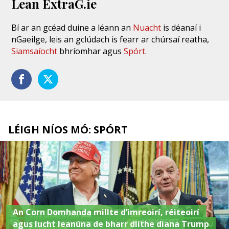
Lean ExtraG.ie
Bí ar an gcéad duine a léann an
Nuacht
is déanaí i
nGaeilge, leis an gclúdach is fearr ar chúrsaí reatha,
Siamsaíocht
bhríomhar agus
Spórt
.
LÉIGH NÍOS MÓ: SPÓRT
An Corn Domhanda millte d’imreoirí, réiteoirí
agus lucht leanúna de bharr dlíthe diana Trump