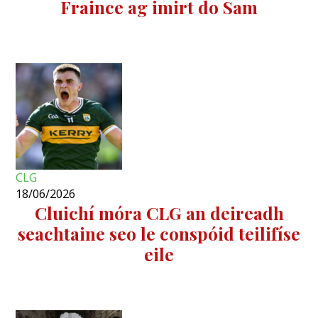
Fraince ag imirt do Sam
CLG
18/06/2026
Cluichí móra CLG an deireadh
seachtaine seo le conspóid teilifíse
eile