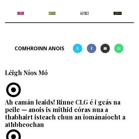
COMHROINN ANOIS
Léigh Níos Mó
Ah camán leaids! Rinne CLG é i gcás na
peile — anois is mithid córas nua a
thabhairt isteach chun an iománaíocht a
athbheochan