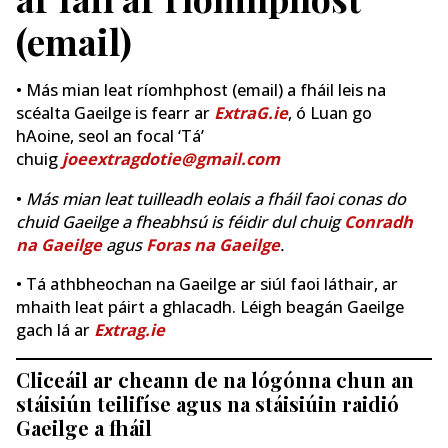
(email)
• Más mian leat ríomhphost (email) a fháil leis na
scéalta Gaeilge is fearr ar
ExtraG.ie
, ó Luan go
hAoine, seol an focal ‘Tá’
chuig
joeextragdotie@gmail.com
•
Más mian leat tuilleadh eolais a fháil faoi conas do
chuid Gaeilge a fheabhsú is féidir dul chuig
Conradh
na Gaeilge
agus
Foras na Gaeilge
.
• Tá athbheochan na Gaeilge ar siúl faoi láthair, ar
mhaith leat páirt a ghlacadh. Léigh beagán Gaeilge
gach lá ar
Extrag.ie
Cliceáil ar cheann de na lógónna chun an
stáisiún teilifíse agus na stáisiúin raidió
Gaeilge a fháil