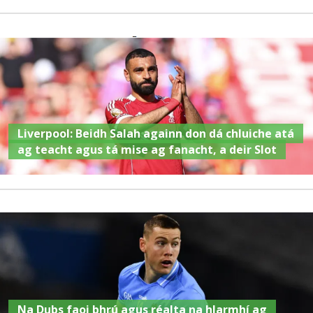
Liverpool: Beidh Salah againn don dá chluiche atá
ag teacht agus tá mise ag fanacht, a deir Slot
Na Dubs faoi bhrú agus réalta na hIarmhí ag