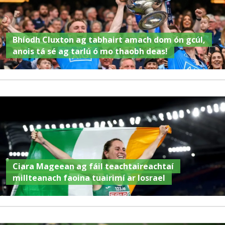
Bhíodh Cluxton ag tabhairt amach dom ón gcúl,
anois tá sé ag tarlú ó mo thaobh deas!
Ciara Mageean ag fáil teachtaireachtaí
millteanach faoina tuairimí ar Iosrael