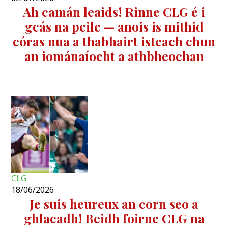
Ah camán leaids! Rinne CLG é i
gcás na peile — anois is mithid
córas nua a thabhairt isteach chun
an iománaíocht a athbheochan
CLG
18/06/2026
Je suis heureux an corn seo a
ghlacadh! Beidh foirne CLG na