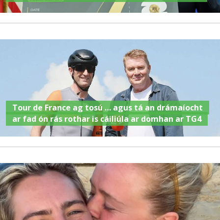
Tour de France ag tosú … agus tá an drámaíocht
ar fad ón rás rothar is cáiliúla ar domhan ar TG4