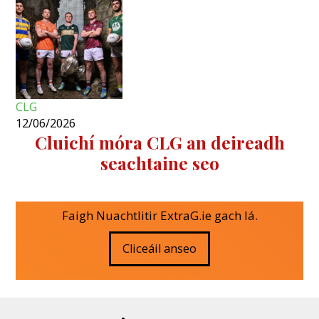
CLG
12/06/2026
Cluichí móra CLG an deireadh
seachtaine seo
Faigh Nuachtlitir ExtraG.ie gach lá.
Cliceáil anseo