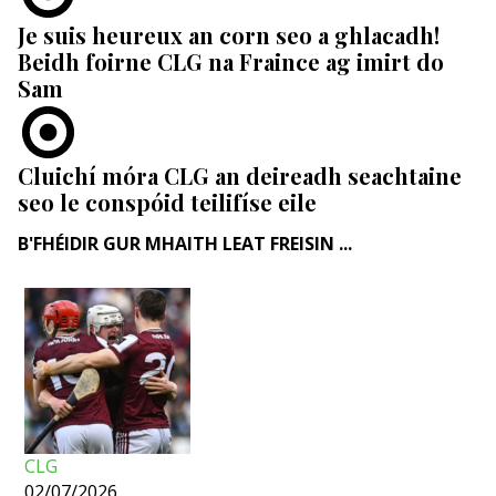
Je suis heureux an corn seo a ghlacadh!
Beidh foirne CLG na Fraince ag imirt do
Sam
Cluichí móra CLG an deireadh seachtaine
seo le conspóid teilifíse eile
B'FHÉIDIR GUR MHAITH LEAT FREISIN ...
CLG
02/07/2026