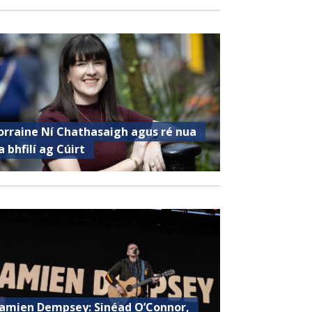
orraine Ní Chathasaigh agus ré nua
a bhfilí ag Cúirt
amien Dempsey: Sinéad O’Connor,