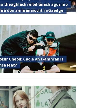
o theaghlach reibiliúnach agus mo
hrá don amhránaíocht i nGaeilge
óisir Cheoil: Cad é an t-amhrán is
nsa leat?