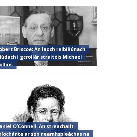
obert Briscoe: An laoch reibiliúnach
iúdach i gcroílár straitéis Michael
ollins
aniel O’Connell: An streachailt
híochánta ar son neamhspleáchas na