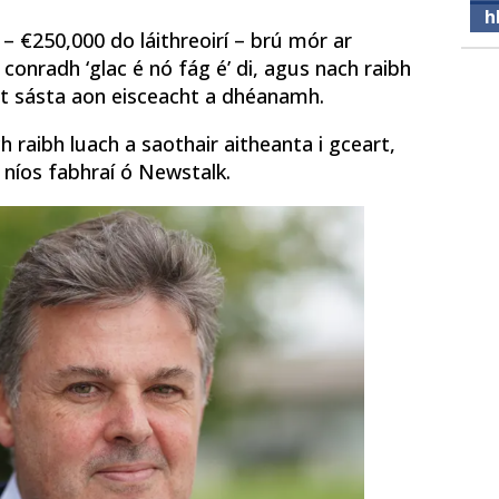
h
– €250,000 do láithreoirí – brú mór ar
conradh ‘glac é nó fág é’ di, agus nach raibh
rst sásta aon eisceacht a dhéanamh.
 raibh luach a saothair aitheanta i gceart,
nt níos fabhraí ó Newstalk.