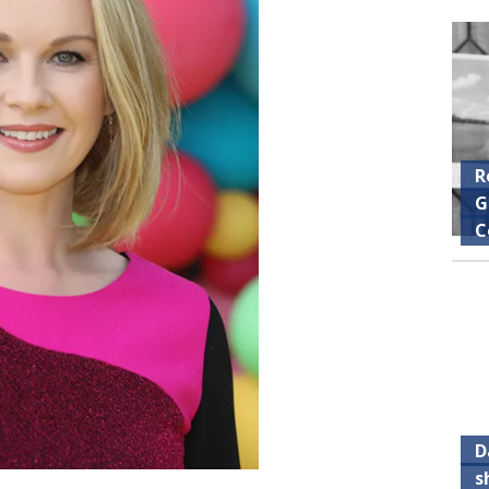
R
G
C
D
s