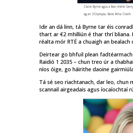
Claire Byrne agus a fear chéile Gerry
ag an 3Olympia, Baile Átha Cliath. 
Idir an dá linn, tá Byrne tar éis conra
thart ar €2 mhilliún é thar thrí bliana.
réalta mór RTÉ a chuaigh an bealach c
Deirtear go bhfuil plean fadtéarmach 
Raidió 1 2035 – chun treo úr a thabhair
níos óige, go háirithe daoine gairmiúla
Tá sé seo riachtanach, dar leo, chun mu
scannail airgeadais agus íocaíochtaí 