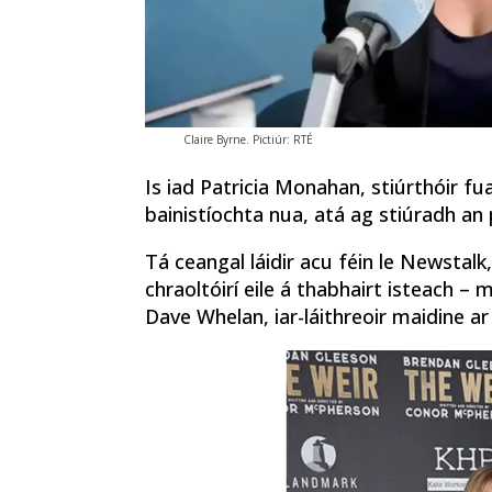
Claire Byrne. Pictiúr: RTÉ
Is iad Patricia Monahan, stiúrthóir 
bainistíochta nua, atá ag stiúradh an 
Tá ceangal láidir acu féin le Newstalk
chraoltóirí eile á thabhairt isteach 
Dave Whelan, iar-láithreoir maidine a