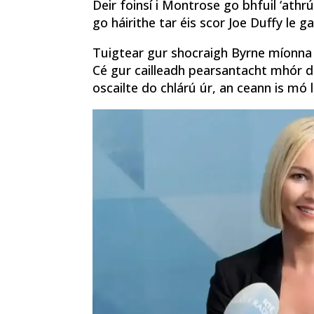
Deir foinsí i Montrose go bhfuil ‘athrú 
go háirithe tar éis scor Joe Duffy le gai
Tuigtear gur shocraigh Byrne míonna 
Cé gur cailleadh pearsantacht mhór dá
oscailte do chlárú úr, an ceann is mó l