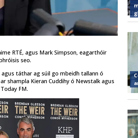
m
g
fuaime RTÉ, agus Mark Simpson, eagarthóir
phróisis seo.
, agus táthar ag súil go mbeidh tallann ó
C
– mar shampla Kieran Cuddihy ó Newstalk agus
a
r Today FM.