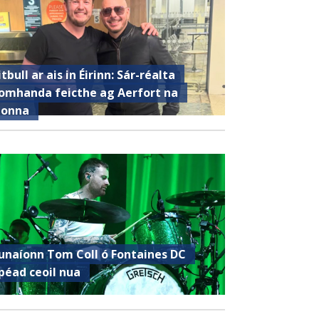
itbull ar ais in Éirinn: Sár-réalta
omhanda feicthe ag Aerfort na
ionna
unaíonn Tom Coll ó Fontaines DC
ipéad ceoil nua