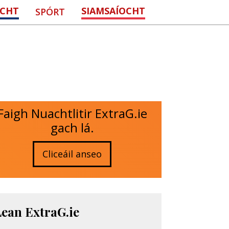
CHT
SIAMSAÍOCHT
SPÓRT
Faigh Nuachtlitir ExtraG.ie
gach lá.
Cliceáil anseo
Lean ExtraG.ie