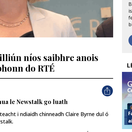
B
i
f
b
lliún níos saibhre anois
L
 bhonn do RTÉ
nua le Newstalk go luath
F
 teacht i ndiaidh chinneadh Claire Byrne dul ó
a
stalk.