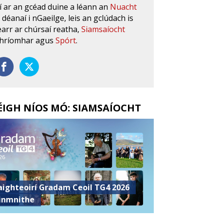
í ar an gcéad duine a léann an
Nuacht
s déanaí i nGaeilge, leis an gclúdach is
earr ar chúrsaí reatha,
Siamsaíocht
hríomhar agus
Spórt
.
ÉIGH NÍOS MÓ: SIAMSAÍOCHT
aighteoirí Gradam Ceoil TG4 2026
inmnithe