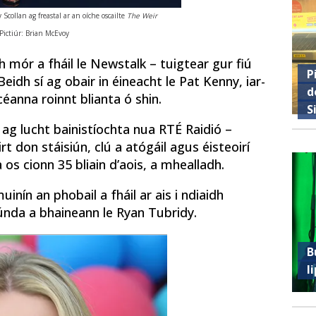
 Scollan ag freastal ar an oíche oscailte
The Weir
Pictiúr: Brian McEvoy
dh mór a fháil le Newstalk – tuigtear gur fiú
P
 Beidh sí ag obair in éineacht le Pat Kenny, iar-
d
éanna roinnt blianta ó shin.
S
ag lucht bainistíochta nua RTÉ Raidió –
t don stáisiún, clú a atógáil agus éisteoirí
 os cionn 35 bliain d’aois, a mhealladh.
inín an phobail a fháil ar ais i ndiaidh
rúnda a bhaineann le Ryan Tubridy.
B
l