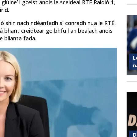
glúine’ i gceist anois le sceideal RTÉ Raidió 1,
rid.
ó shin nach ndéanfadh sí conradh nua le RTÉ.
 bharr, creidtear go bhfuil an bealach anois
e blianta fada.
L
n
D