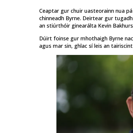
Ceaptar gur chuir uasteorainn nua pá 
chinneadh Byrne. Deirtear gur tugadh 
an stiúrthóir ginearálta Kevin Bakhu
Dúirt foinse gur mhothaigh Byrne nach
agus mar sin, ghlac sí leis an tairisci