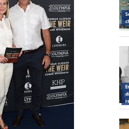
S
c
E
d
r