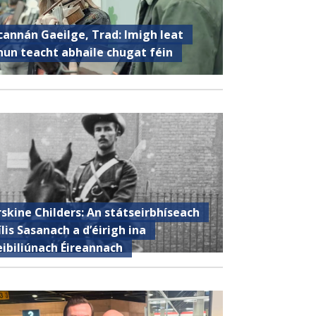
cannán Gaeilge, Trad: Imigh leat
hun teacht abhaile chugat féin
rskine Childers: An státseirbhíseach
ílis Sasanach a d’éirigh ina
eibiliúnach Éireannach