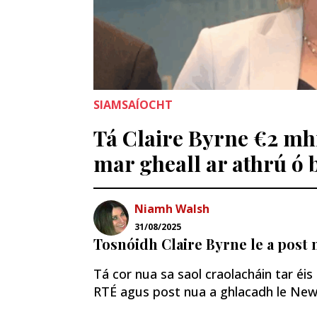
SIAMSAÍOCHT
Tá Claire Byrne €2 mhi
mar gheall ar athrú ó
Niamh Walsh
31/08/2025
Tosnóidh Claire Byrne le a post 
Tá cor nua sa saol craolacháin tar éis
RTÉ agus post nua a ghlacadh le New