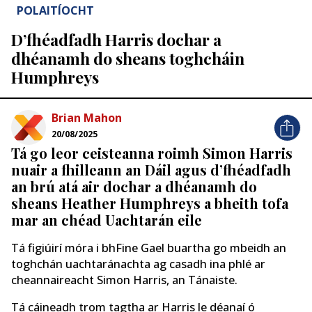
POLAITÍOCHT
D’fhéadfadh Harris dochar a
dhéanamh do sheans toghcháin
Humphreys
Brian Mahon
20/08/2025
Tá go leor ceisteanna roimh Simon Harris
nuair a fhilleann an Dáil agus d’fhéadfadh
an brú atá air dochar a dhéanamh do
sheans Heather Humphreys a bheith tofa
mar an chéad Uachtarán eile
Tá figiúirí móra i bhFine Gael buartha go mbeidh an
toghchán uachtaránachta ag casadh ina phlé ar
cheannaireacht Simon Harris, an Tánaiste.
Tá cáineadh trom tagtha ar Harris le déanaí ó