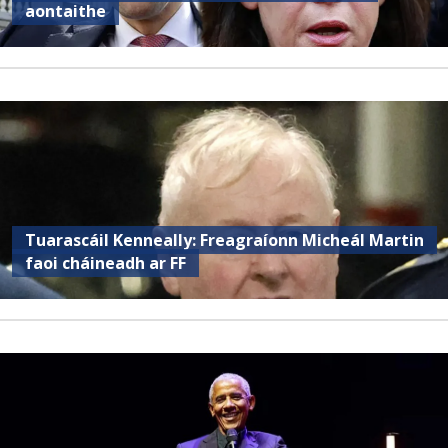
aontaithe
Tuarascáil Kenneally: Freagraíonn Micheál Martin
faoi cháineadh ar FF