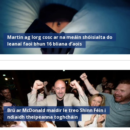
Martin ag lorg cosc ar na meáin shóisialta do
leanaí faoi bhun 16 bliana d’aois
Brú ar McDonald maidir le treo Shinn Féin i
ndiaidh theipeanna toghcháin