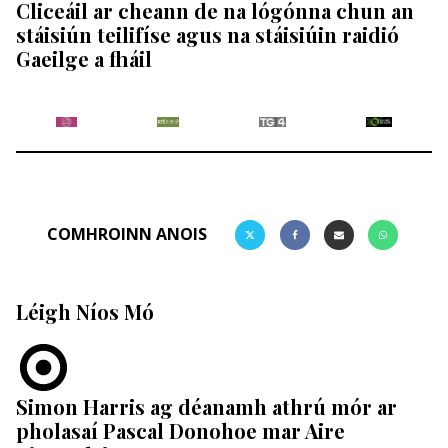
Cliceáil ar cheann de na lógónna chun an
stáisiún teilifíse agus na stáisiúin raidió
Gaeilge a fháil
COMHROINN ANOIS
Léigh Níos Mó
Simon Harris ag déanamh athrú mór ar
pholasaí Pascal Donohoe mar Aire