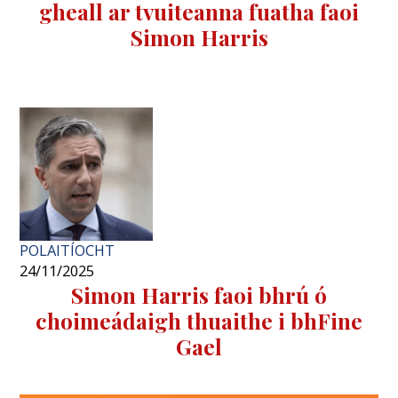
gheall ar tvuiteanna fuatha faoi
Simon Harris
POLAITÍOCHT
24/11/2025
Simon Harris faoi ​​bhrú ó
choimeádaigh thuaithe i bhFine
Gael