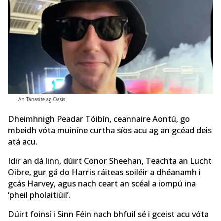
An Tánasite ag Oasis
Dheimhnigh Peadar Tóibín, ceannaire Aontú, go
mbeidh vóta muiníne curtha síos acu ag an gcéad deis
atá acu.
Idir an dá linn, dúirt Conor Sheehan, Teachta an Lucht
Oibre, gur gá do Harris ráiteas soiléir a dhéanamh i
gcás Harvey, agus nach ceart an scéal a iompú ina
‘pheil pholaitiúil’.
Dúirt foinsí i Sinn Féin nach bhfuil sé i gceist acu vóta