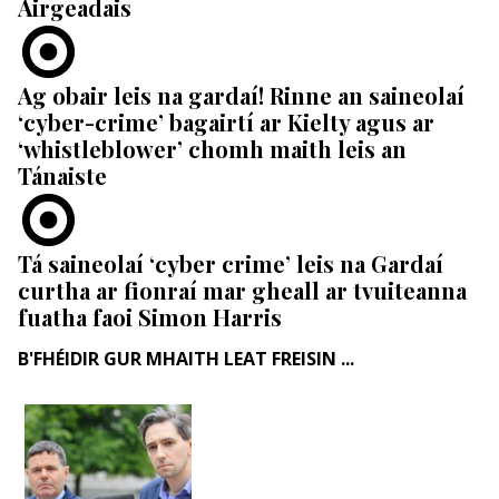
Airgeadais
Ag obair leis na gardaí! Rinne an saineolaí
‘cyber-crime’ bagairtí ar Kielty agus ar
‘whistleblower’ chomh maith leis an
Tánaiste
Tá saineolaí ‘cyber crime’ leis na Gardaí
curtha ar fionraí mar gheall ar tvuiteanna
fuatha faoi Simon Harris
B'FHÉIDIR GUR MHAITH LEAT FREISIN ...