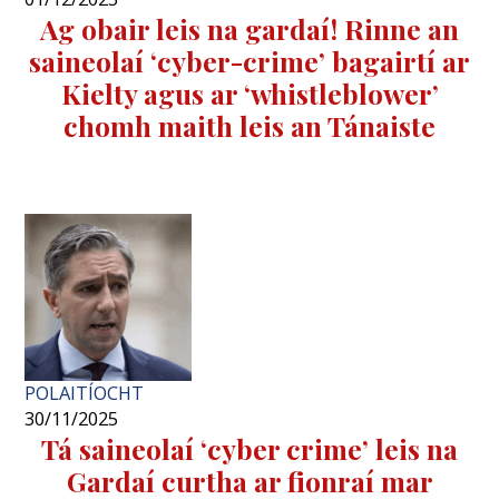
Ag obair leis na gardaí! Rinne an
saineolaí ‘cyber-crime’ bagairtí ar
Kielty agus ar ‘whistleblower’
chomh maith leis an Tánaiste
POLAITÍOCHT
30/11/2025
Tá saineolaí ‘cyber crime’ leis na
Gardaí curtha ar fionraí mar