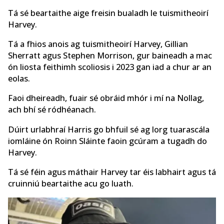
Tá sé beartaithe aige freisin bualadh le tuismitheoirí
Harvey.
Tá a fhios anois ag tuismitheoirí Harvey, Gillian
Sherratt agus Stephen Morrison, gur baineadh a mac
ón liosta feithimh scoliosis i 2023 gan iad a chur ar an
eolas.
Faoi dheireadh, fuair sé obráid mhór i mí na Nollag,
ach bhí sé ródhéanach.
Dúirt urlabhraí Harris go bhfuil sé ag lorg tuarascála
iomláine ón Roinn Sláinte faoin gcúram a tugadh do
Harvey.
Tá sé féin agus máthair Harvey tar éis labhairt agus tá
cruinniú beartaithe acu go luath.