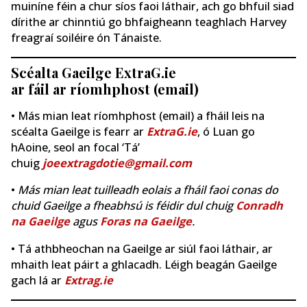
muiníne féin a chur síos faoi láthair, ach go bhfuil siad
dírithe ar chinntiú go bhfaigheann teaghlach Harvey
freagraí soiléire ón Tánaiste.
Scéalta Gaeilge ExtraG.ie
ar fáil ar ríomhphost (email)
• Más mian leat ríomhphost (email) a fháil leis na
scéalta Gaeilge is fearr ar
ExtraG.ie
, ó Luan go
hAoine, seol an focal ‘Tá’
chuig
joeextragdotie@gmail.com
•
Más mian leat tuilleadh eolais a fháil faoi conas do
chuid Gaeilge a fheabhsú is féidir dul chuig
Conradh
na Gaeilge
agus
Foras na Gaeilge
.
• Tá athbheochan na Gaeilge ar siúl faoi láthair, ar
mhaith leat páirt a ghlacadh. Léigh beagán Gaeilge
gach lá ar
Extrag.ie