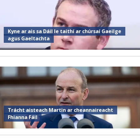
Kyne ar ais sa Dáil le taithí ar chúrsaí Gaeilge
agus Gaeltachta
Trácht aisteach Martin ar cheannaireacht
Fhianna Fáil