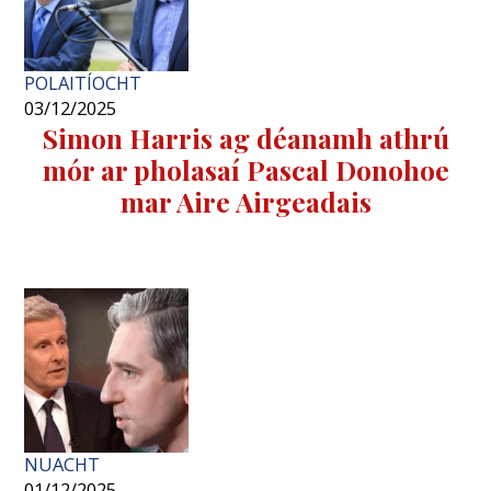
POLAITÍOCHT
03/12/2025
Simon Harris ag déanamh athrú
mór ar pholasaí Pascal Donohoe
mar Aire Airgeadais
NUACHT
01/12/2025