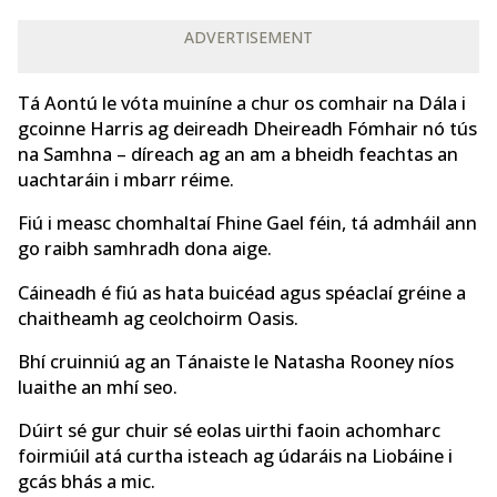
ADVERTISEMENT
Tá Aontú le vóta muiníne a chur os comhair na Dála i
gcoinne Harris ag deireadh Dheireadh Fómhair nó tús
na Samhna – díreach ag an am a bheidh feachtas an
uachtaráin i mbarr réime.
Fiú i measc chomhaltaí Fhine Gael féin, tá admháil ann
go raibh samhradh dona aige.
Cáineadh é fiú as hata buicéad agus spéaclaí gréine a
chaitheamh ag ceolchoirm Oasis.
Bhí cruinniú ag an Tánaiste le Natasha Rooney níos
luaithe an mhí seo.
Dúirt sé gur chuir sé eolas uirthi faoin achomharc
foirmiúil atá curtha isteach ag údaráis na Liobáine i
gcás bhás a mic.