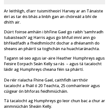
Ar leithligh, d’iarr tuismitheoirí Harvey ar an Tánaiste
éirí as tar éis bhás a linbh gan an chóireáil a bhí de
dhíth air.
Dúirt foinse amháin i bhFine Gael go raibh ‘samhradh
tubaisteach’ ag Harris agus go bhfuil imní ann go
bhféadfadh a fheidhmíocht dochar a dhéanamh do
sheans an pháirtí sa toghchán na huachtaránachta.
Tagann sé seo agus iar-aire Heather Humphreys agus
Feisire Eorpach Seán Kelly sa rás – agus tá tacaíocht
láidir ag Humphreys cheana féin sa pháirtí.
De réir rialacha Fhine Gael, caithfidh iarrthóir
tacaíocht a fháil ó 20 Teachta, 25 comhairleoir agus
cúigear ón bhforas feidhmiúcháin.
Tá tacaíocht ag Humphreys go leor chun bac a chur ar
ainmniúchán Sheáin Kelly.