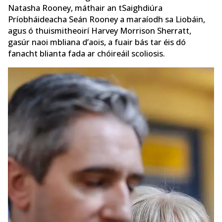
Natasha Rooney, máthair an tSaighdiúra
Príobháideacha Seán Rooney a maraíodh sa Liobáin,
agus ó thuismitheoirí Harvey Morrison Sherratt,
gasúr naoi mbliana d’aois, a fuair bás tar éis dó
fanacht blianta fada ar chóireáil scoliosis.