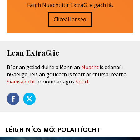
Faigh Nuachtlitir ExtraG.ie gach lá.
Cliceáil anseo
Lean ExtraG.ie
Bí ar an gcéad duine a léann an
Nuacht
is déanaí i
nGaeilge, leis an gclúdach is fearr ar chúrsaí reatha,
Siamsaíocht
bhríomhar agus
Spórt
.
LÉIGH NÍOS MÓ: POLAITÍOCHT