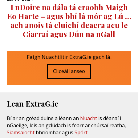
I nDoire na dála tá craobh Maigh
Eo Harte – agus bhí lá mór ag Lú …
ach anois tá cluichí deacra acu le
Ciarraí agus Dún na nGall
Faigh Nuachtlitir ExtraG.ie gach lá.
Cliceáil anseo
Lean ExtraG.ie
Bí ar an gcéad duine a léann an
Nuacht
is déanaí i
nGaeilge, leis an gclúdach is fearr ar chúrsaí reatha,
Siamsaíocht
bhríomhar agus
Spórt
.