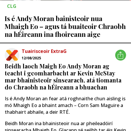
CLG
Is é Andy Moran bainisteoir nua
Mhaigh Eo – agus tá buaiteoir Chraobh
na hÉireann ina fhoireann aige
Tuairisceoir ExtraG
12/08/2025
Beidh laoch Maigh Eo Andy Moran ag
teacht i gcomharbacht ar Kevin McStay
mar bhainisteoir sinsearach, atá tiomanta
do Chraobh na hÉireann a bhuachan
Is é Andy Moran an fear atá roghnaithe chun aisling is
mó Mhaigh Eo a bhaint amach – Corn Sam Maguire a
thabhairt abhaile, a deir RTÉ.
Beidh Moran ina bhainisteoir nua ar pheileadóirí
sinsearacha Mhaigh Eo. Glacann sé seilbh tar éis Kevin