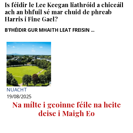
Is féidir le Lee Keegan liathróid a chiceáil
ach an bhfuil sé mar chuid de phreab
Harris i Fine Gael?
B'FHÉIDIR GUR MHAITH LEAT FREISIN ...
NUACHT
19/08/2025
Na mílte i gcoinne féile na heite
deise i Maigh Eo