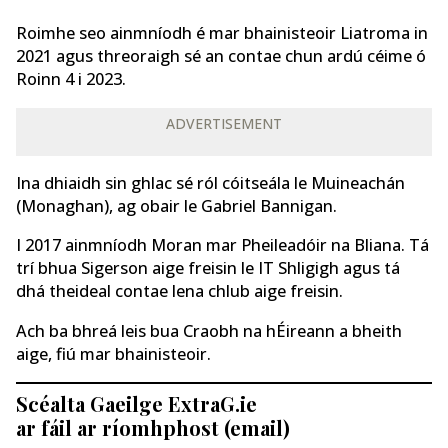
Roimhe seo ainmníodh é mar bhainisteoir Liatroma in
2021 agus threoraigh sé an contae chun ardú céime ó
Roinn 4 i 2023.
ADVERTISEMENT
Ina dhiaidh sin ghlac sé ról cóitseála le Muineachán
(Monaghan), ag obair le Gabriel Bannigan.
I 2017 ainmníodh Moran mar Pheileadóir na Bliana. Tá
trí bhua Sigerson aige freisin le IT Shligigh agus tá
dhá theideal contae lena chlub aige freisin.
Ach ba bhreá leis bua Craobh na hÉireann a bheith
aige, fiú mar bhainisteoir.
Scéalta Gaeilge ExtraG.ie
ar fáil ar ríomhphost (email)