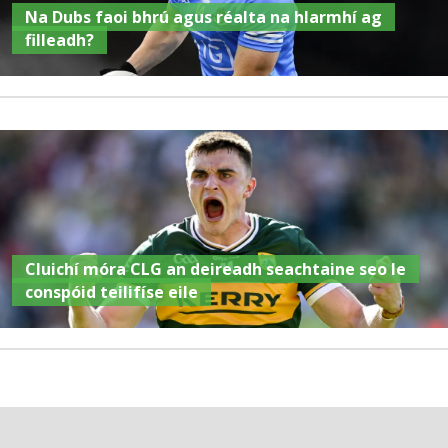
Na Dubs faoi bhrú agus réalta na hIarmhí ag
filleadh?
Cluichí móra CLG an deireadh seachtaine seo le
conspóid teilifíse eile