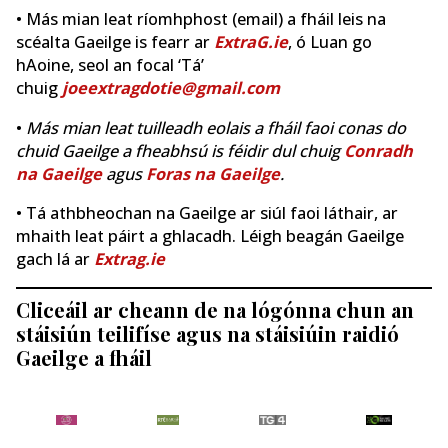
• Más mian leat ríomhphost (email) a fháil leis na
scéalta Gaeilge is fearr ar
ExtraG.ie
, ó Luan go
hAoine, seol an focal ‘Tá’
chuig
joeextragdotie@gmail.com
•
Más mian leat tuilleadh eolais a fháil faoi conas do
chuid Gaeilge a fheabhsú is féidir dul chuig
Conradh
na Gaeilge
agus
Foras na Gaeilge
.
• Tá athbheochan na Gaeilge ar siúl faoi láthair, ar
mhaith leat páirt a ghlacadh. Léigh beagán Gaeilge
gach lá ar
Extrag.ie
Cliceáil ar cheann de na lógónna chun an
stáisiún teilifíse agus na stáisiúin raidió
Gaeilge a fháil