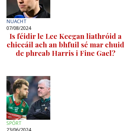
NUACHT
07/08/2024
Is féidir le Lee Keegan liathróid a
chiceáil ach an bhfuil sé mar chuid
de phreab Harris i Fine Gael?
SPÓRT
23/06/2024