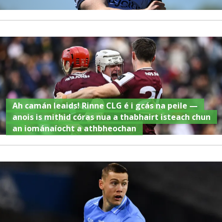
Ah camán leaids! Rinne CLG é i gcás na peile —
anois is mithid córas nua a thabhairt isteach chun
an iománaíocht a athbheochan