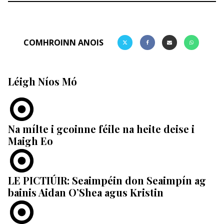
COMHROINN ANOIS
Léigh Níos Mó
Na mílte i gcoinne féile na heite deise i
Maigh Eo
LE PICTIÚIR: Seaimpéin don Seaimpín ag
bainis Aidan O’Shea agus Kristin