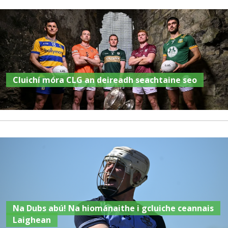
Cluichí móra CLG an deireadh seachtaine seo
Na Dubs abú! Na hiománaithe i gcluiche ceannais
Laighean