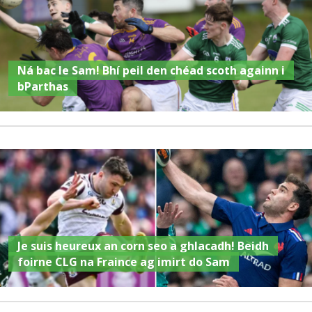
Ná bac le Sam! Bhí peil den chéad scoth againn i
bParthas
Je suis heureux an corn seo a ghlacadh! Beidh
foirne CLG na Fraince ag imirt do Sam