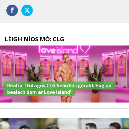
LÉIGH NÍOS MÓ: CLG
Réalta TG4 agus CLG Seán Fitzgerald: ‘Fág an
bealach dom ar Love Island’