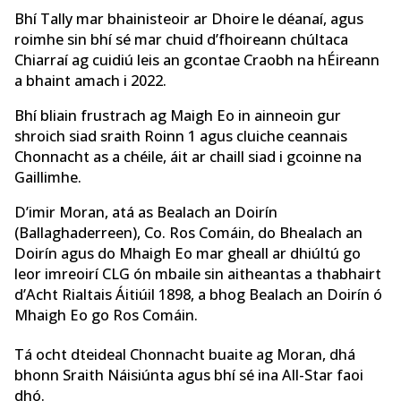
Bhí Tally mar bhainisteoir ar Dhoire le déanaí, agus
roimhe sin bhí sé mar chuid d’fhoireann chúltaca
Chiarraí ag cuidiú leis an gcontae Craobh na hÉireann
a bhaint amach i 2022.
Bhí bliain frustrach ag Maigh Eo in ainneoin gur
shroich siad sraith Roinn 1 agus cluiche ceannais
Chonnacht as a chéile, áit ar chaill siad i gcoinne na
Gaillimhe.
D’imir Moran, atá as Bealach an Doirín
(Ballaghaderreen), Co. Ros Comáin, do Bhealach an
Doirín agus do Mhaigh Eo mar gheall ar dhiúltú go
leor imreoirí CLG ón mbaile sin aitheantas a thabhairt
d’Acht Rialtais Áitiúil 1898, a bhog Bealach an Doirín ó
Mhaigh Eo go Ros Comáin.
Tá ocht dteideal Chonnacht buaite ag Moran, dhá
bhonn Sraith Náisiúnta agus bhí sé ina All-Star faoi
dhó.