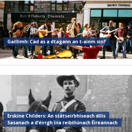
Gaillimh: Cad as a dtagann an t-ainm sin?
Erskine Childers: An státseirbhíseach dílis
Sasanach a d’éirigh ina reibiliúnach Éireannach