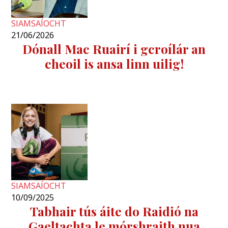
SIAMSAÍOCHT
21/06/2026
Dónall Mac Ruairí i gcroílár an
cheoil is ansa linn uilig!
SIAMSAÍOCHT
10/09/2025
Tabhair tús áite do Raidió na
Gaeltachta le mórshraith nua