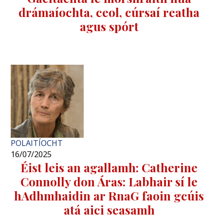
drámaíochta, ceol, cúrsaí reatha
agus spórt
POLAITÍOCHT
16/07/2025
Éist leis an agallamh: Catherine
Connolly don Áras: Labhair sí le
hAdhmhaidin ar RnaG faoin gcúis
atá aici seasamh