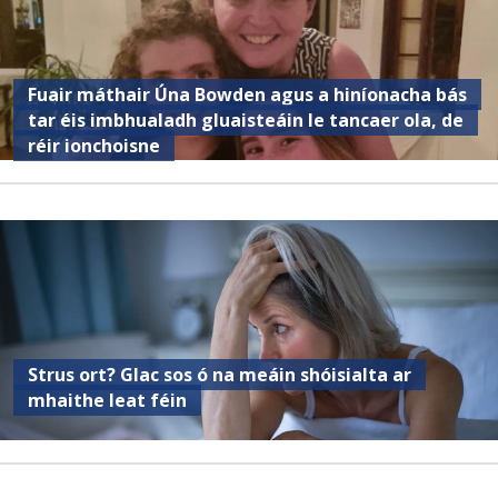
Fuair ​​máthair Úna Bowden agus a hiníonacha bás
tar éis imbhualadh gluaisteáin le tancaer ola, de
réir ionchoisne
Strus ort? Glac sos ó na meáin shóisialta ar
mhaithe leat féin