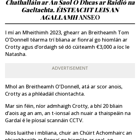
Chathalláin ar An Saol Ó Dheas ar Raidió na
Gaeltachta. ÉISTEACHT LEIS AN
AGALLAMH
ANSEO
I mí an Mheithimh 2023, ghearr an Breitheamh Tom
O’Donnell téarma trí bliana ar fionraí go hiomlán ar
Crotty agus d’ordaigh sé dó cúiteamh €3,000 a íoc le
Natasha.
ADVERTISEMENT
Mhol an Breitheamh O’Donnell, atá ar scor anois,
Crotty as a phléadáil chiontachta.
Mar sin féin, níor admhaigh Crotty, a bhí 20 bliain
d’aois ag an am, an t-ionsaí ach nuair a thaispeáin na
Gardaí é le píosaí scannáin CCTV.
Níos luaithe i mbliana, chuir an Chúirt Achomhairc an
phianbhreith ar fionraí go hiomlán ar ceal, ag