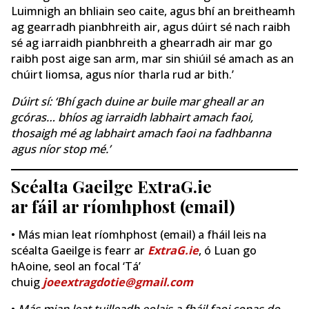
Luimnigh an bhliain seo caite, agus bhí an breitheamh
ag gearradh pianbhreith air, agus dúirt sé nach raibh
sé ag iarraidh pianbhreith a ghearradh air mar go
raibh post aige san arm, mar sin shiúil sé amach as an
chúirt liomsa, agus níor tharla rud ar bith.’
Dúirt sí: ‘Bhí gach duine ar buile mar gheall ar an
gcóras… bhíos ag iarraidh labhairt amach faoi,
thosaigh mé ag labhairt amach faoi na fadhbanna
agus níor stop mé.’
Scéalta Gaeilge ExtraG.ie
ar fáil ar ríomhphost (email)
• Más mian leat ríomhphost (email) a fháil leis na
scéalta Gaeilge is fearr ar
ExtraG.ie
, ó Luan go
hAoine, seol an focal ‘Tá’
chuig
joeextragdotie@gmail.com