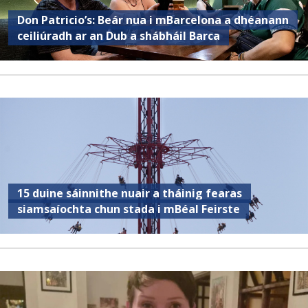
Don Patricio’s: Beár nua i mBarcelona a dhéanann
ceiliúradh ar an Dub a shábháil Barca
15 duine sáinnithe nuair a tháinig fearas
siamsaíochta chun stada i mBéal Feirste