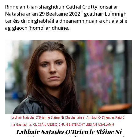
Rinne an t-iar-shaighdiúir Cathal Crotty ionsaí ar
Natasha ar an 29 Bealtaine 2022 i gcathair Luimnigh
tar éis di idirghabháil a dhéanamh nuair a chuala sí é
ag glaoch ‘homo’ ar dhuine.
Labhair Natasha O’Brien le Sláine Ní Chathalláin ar An Saol Ó Dheas ar Raidió
na Gaeltachta. CLICEÁIL ANSEO CHUN ÉISTEACHT LEIS AN AGALLAMH
Labhair Natasha O’Brien le Sláine Ní