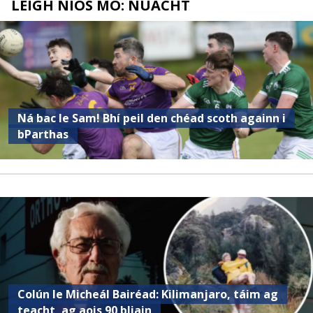
LÉIGH NÍOS MÓ: NUACHT
Ná bac le Sam! Bhí peil den chéad scoth againn i
bParthas
Colún le Micheál Bairéad: Kilimanjaro, táim ag
teacht, ag aois 90 bliain