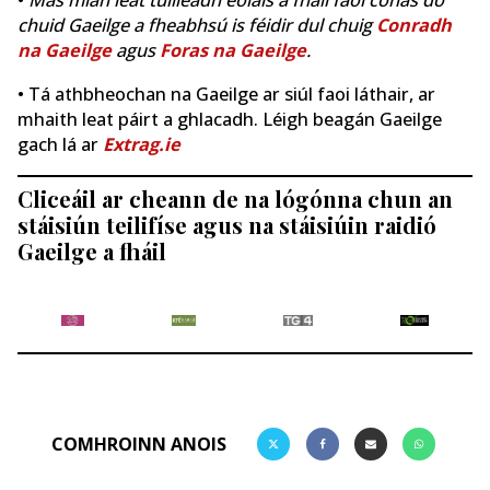
•
Más mian leat tuilleadh eolais a fháil faoi conas do
chuid Gaeilge a fheabhsú is féidir dul chuig
Conradh
na Gaeilge
agus
Foras na Gaeilge
.
• Tá athbheochan na Gaeilge ar siúl faoi láthair, ar
mhaith leat páirt a ghlacadh. Léigh beagán Gaeilge
gach lá ar
Extrag.ie
Cliceáil ar cheann de na lógónna chun an
stáisiún teilifíse agus na stáisiúin raidió
Gaeilge a fháil
COMHROINN ANOIS