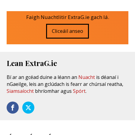
Faigh Nuachtlitir ExtraG.ie gach lá.
Cliceáil anseo
Lean ExtraG.ie
Bí ar an gcéad duine a léann an
Nuacht
is déanaí i
nGaeilge, leis an gclúdach is fearr ar chúrsaí reatha,
Siamsaíocht
bhríomhar agus
Spórt
.