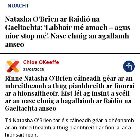
NUACHT
Natasha O’Brien ar Raidió na
Gaeltachta: ‘Labhair mé amach – agus
níor stop mé’. Nasc chuig an agallamh
anseo
Chloe OKeeffe
25/06/2025
Rinne Natasha O’Brien cáineadh géar ar an
mbreitheamh a thug pianbhreith ar fionraí
ar a hionsaitheoir. Éist léi ag insint a scéil
ar an nasc chuig a hagallaimh ar Raidio na
Gaeltachta anseo
Tá Natasha O’Brien tar éis cáineadh géar a dhéanamh
ar an mbreitheamh a thug pianbhreith ar fionraí ar a
hionsaitheoir.