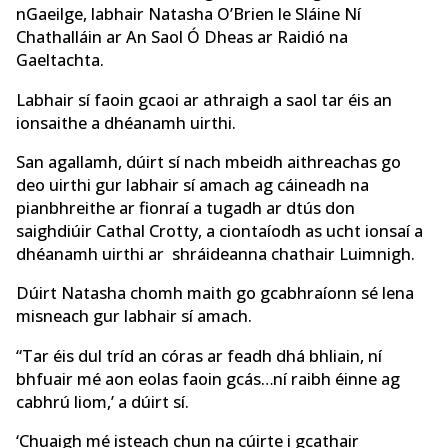
nGaeilge, labhair Natasha O’Brien le Sláine Ní
Chathalláin ar An Saol Ó Dheas ar Raidió na
Gaeltachta.
Labhair sí faoin gcaoi ar athraigh a saol tar éis an
ionsaithe a dhéanamh uirthi.
San agallamh, dúirt sí nach mbeidh aithreachas go
deo uirthi gur labhair sí amach ag cáineadh na
pianbhreithe ar fionraí a tugadh ar dtús don
saighdiúir Cathal Crotty, a ciontaíodh as ucht ionsaí a
dhéanamh uirthi ar shráideanna chathair Luimnigh.
Dúirt Natasha chomh maith go gcabhraíonn sé lena
misneach gur labhair sí amach.
“Tar éis dul tríd an córas ar feadh dhá bhliain, ní
bhfuair mé aon eolas faoin gcás…ní raibh éinne ag
cabhrú liom,’ a dúirt sí.
‘Chuaigh mé isteach chun na cúirte i gcathair