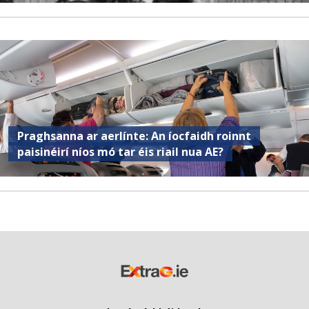
Praghsanna ar aerlínte: An íocfaidh roinnt
paisinéirí níos mó tar éis riail nua AE?