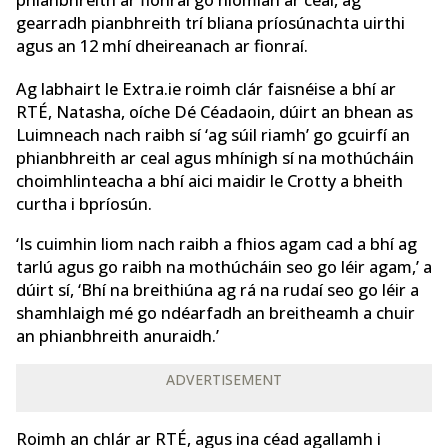
gearradh pianbhreith trí bliana príosúnachta uirthi
agus an 12 mhí dheireanach ar fionraí.
Ag labhairt le Extra.ie roimh clár faisnéise a bhí ar
RTÉ, Natasha, oíche Dé Céadaoin, dúirt an bhean as
Luimneach nach raibh sí ‘ag súil riamh’ go gcuirfí an
phianbhreith ar ceal agus mhínigh sí na mothúcháin
choimhlinteacha a bhí aici maidir le Crotty a bheith
curtha i bpríosún.
‘Is cuimhin liom nach raibh a fhios agam cad a bhí ag
tarlú agus go raibh na mothúcháin seo go léir agam,’ a
dúirt sí, ‘Bhí na breithiúna ag rá na rudaí seo go léir a
shamhlaigh mé go ndéarfadh an breitheamh a chuir
an phianbhreith anuraidh.’
ADVERTISEMENT
Roimh an chlár ar RTÉ, agus ina céad agallamh i