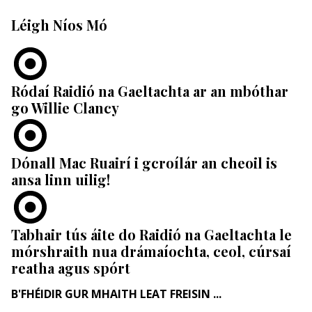
Léigh Níos Mó
Ródaí Raidió na Gaeltachta ar an mbóthar
go Willie Clancy
Dónall Mac Ruairí i gcroílár an cheoil is
ansa linn uilig!
Tabhair tús áite do Raidió na Gaeltachta le
mórshraith nua drámaíochta, ceol, cúrsaí
reatha agus spórt
B'FHÉIDIR GUR MHAITH LEAT FREISIN ...