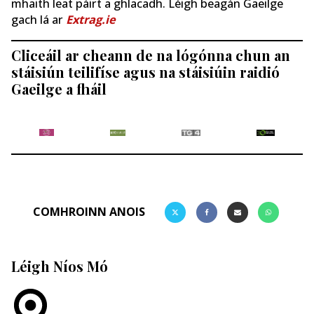
mhaith leat páirt a ghlacadh. Léigh beagán Gaeilge
gach lá ar
Extrag.ie
Cliceáil ar cheann de na lógónna chun an
stáisiún teilifíse agus na stáisiúin raidió
Gaeilge a fháil
COMHROINN ANOIS
Léigh Níos Mó