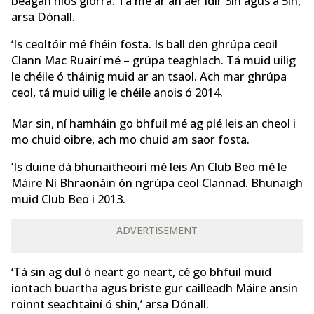
beagán níos giorra. Tá mé ar an aer idir 3in agus a 5in,’
arsa Dónall.
‘Is ceoltóir mé fhéin fosta. Is ball den ghrúpa ceoil
Clann Mac Ruairí mé – grúpa teaghlach. Tá muid uilig
le chéile ó tháinig muid ar an tsaol. Ach mar ghrúpa
ceol, tá muid uilig le chéile anois ó 2014.
Mar sin, ní hamháin go bhfuil mé ag plé leis an cheol i
mo chuid oibre, ach mo chuid am saor fosta.
‘Is duine dá bhunaitheoirí mé leis An Club Beo mé le
Máire Ní Bhraonáin ón ngrúpa ceol Clannad. Bhunaigh
muid Club Beo i 2013.
ADVERTISEMENT
‘Tá sin ag dul ó neart go neart, cé go bhfuil muid
iontach buartha agus briste gur cailleadh Máire ansin
roinnt seachtainí ó shin,’ arsa Dónall.