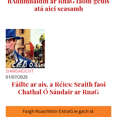
hAdhmhaidin ar RnaG faoin gcúis
atá aici seasamh
SIAMSAÍOCHT
01/07/2025
Fáilte ar ais, a Réics: Sraith faoi
Chathal Ó Sándair ar RnaG
Faigh Nuachtlitir ExtraG.ie gach lá.