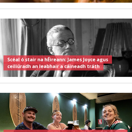
Scéal ó stair na hÉireann: James Joyce agus
ceiliúradh an leabhair a cáineadh tráth