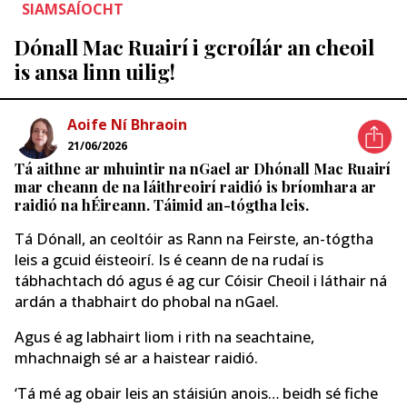
SIAMSAÍOCHT
Dónall Mac Ruairí i gcroílár an cheoil
is ansa linn uilig!
Aoife Ní Bhraoin
21/06/2026
Tá aithne ar mhuintir na nGael ar Dhónall Mac Ruairí
mar cheann de na láithreoirí raidió is bríomhara ar
raidió na hÉireann. Táimid an-tógtha leis.
Tá Dónall, an ceoltóir as Rann na Feirste, an-tógtha
leis a gcuid éisteoirí. Is é ceann de na rudaí is
tábhachtach dó agus é ag cur Cóisir Cheoil i láthair ná
ardán a thabhairt do phobal na nGael.
Agus é ag labhairt liom i rith na seachtaine,
mhachnaigh sé ar a haistear raidió.
‘Tá mé ag obair leis an stáisiún anois… beidh sé fiche