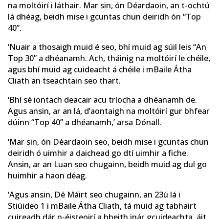
na moltóirí i láthair. Mar sin, ón Déardaoin, an t-ochtú
lá dhéag, beidh mise i gcuntas chun deiridh ón “Top
40”.
‘Nuair a thosaigh muid é seo, bhí muid ag súil leis “An
Top 30” a dhéanamh. Ach, tháinig na moltóirí le chéile,
agus bhí muid ag cuideacht á chéile i mBaile Átha
Cliath an tseachtain seo thart.
‘Bhí sé iontach deacair acu tríocha a dhéanamh de.
Agus ansin, ar an lá, d’aontaigh na moltóirí gur bhfear
dúinn “Top 40” a dhéanamh,’ arsa Dónall.
‘Mar sin, ón Déardaoin seo, beidh mise i gcuntas chun
deiridh ó uimhir a daichead go dtí uimhir a fiche.
Ansin, ar an Luan seo chugainn, beidh muid ag dul go
huimhir a haon déag.
‘Agus ansin, Dé Máirt seo chugainn, an 23ú lá i
Stiúideo 1 i mBaile Átha Cliath, tá muid ag tabhairt
cuireadh dár n-éisteoirí a bheith inár gcuideachta, áit