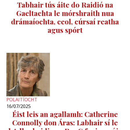
Tabhair tús áite do Raidió na
Gaeltachta le mórshraith nua
drámaíochta, ceol, cúrsaí reatha
agus spórt
POLAITÍOCHT
16/07/2025
Éist leis an agallamh: Catherine
Connolly don Áras: Labhair sí le