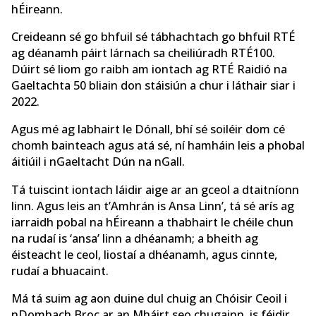
hÉireann.
Creideann sé go bhfuil sé tábhachtach go bhfuil RTÉ
ag déanamh páirt lárnach sa cheiliúradh RTÉ100.
Dúirt sé liom go raibh am iontach ag RTÉ Raidió na
Gaeltachta 50 bliain don stáisiún a chur i láthair siar i
2022.
Agus mé ag labhairt le Dónall, bhí sé soiléir dom cé
chomh bainteach agus atá sé, ní hamháin leis a phobal
áitiúil i nGaeltacht Dún na nGall.
Tá tuiscint iontach láidir aige ar an gceol a dtaitníonn
linn. Agus leis an t’Amhrán is Ansa Linn’, tá sé arís ag
iarraidh pobal na hÉireann a thabhairt le chéile chun
na rudaí is ‘ansa’ linn a dhéanamh; a bheith ag
éisteacht le ceol, liostaí a dhéanamh, agus cinnte,
rudaí a bhuacaint.
Má tá suim ag aon duine dul chuig an Chóisir Ceoil i
nDomhach Broc ar an Mháirt seo chugainn, is féidir