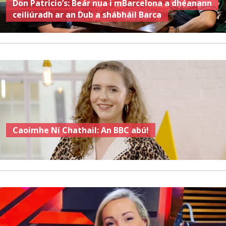
Don Patricio’s: Beár nua i mBarcelona a dhéanann
ceiliúradh ar an Dub a shábháil Barca
Caoimhe Ní Chathail: An BBC abú!