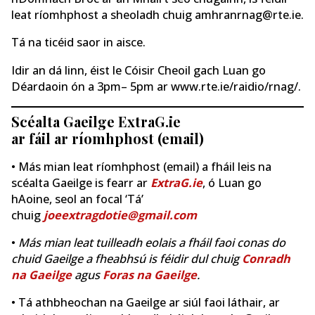
leat ríomhphost a sheoladh chuig amhranrnag@rte.ie.
Tá na ticéid saor in aisce.
Idir an dá linn, éist le Cóisir Cheoil gach Luan go
Déardaoin ón a 3pm– 5pm ar www.rte.ie/raidio/rnag/.
Scéalta Gaeilge ExtraG.ie
ar fáil ar ríomhphost (email)
• Más mian leat ríomhphost (email) a fháil leis na
scéalta Gaeilge is fearr ar
ExtraG.ie
, ó Luan go
hAoine, seol an focal ‘Tá’
chuig
joeextragdotie@gmail.com
•
Más mian leat tuilleadh eolais a fháil faoi conas do
chuid Gaeilge a fheabhsú is féidir dul chuig
Conradh
na Gaeilge
agus
Foras na Gaeilge
.
• Tá athbheochan na Gaeilge ar siúl faoi láthair, ar