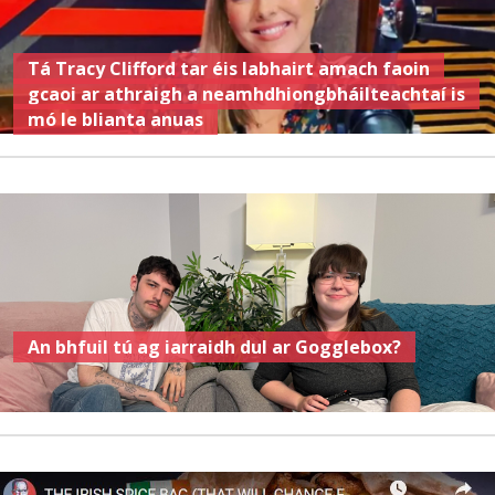
Tá Tracy Clifford tar éis labhairt amach faoin
gcaoi ar athraigh a neamhdhiongbháilteachtaí is
mó le blianta anuas
An bhfuil tú ag iarraidh dul ar Gogglebox?