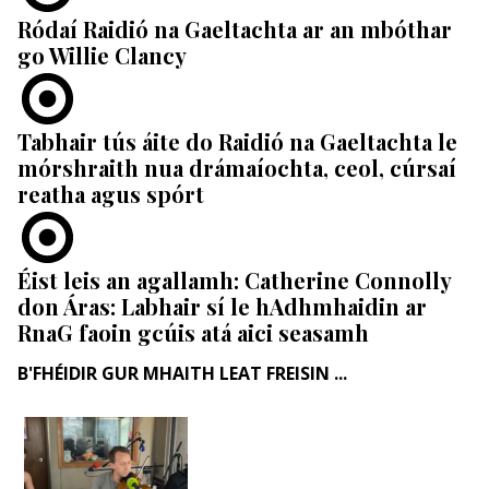
Ródaí Raidió na Gaeltachta ar an mbóthar
go Willie Clancy
Tabhair tús áite do Raidió na Gaeltachta le
mórshraith nua drámaíochta, ceol, cúrsaí
reatha agus spórt
Éist leis an agallamh: Catherine Connolly
don Áras: Labhair sí le hAdhmhaidin ar
RnaG faoin gcúis atá aici seasamh
B'FHÉIDIR GUR MHAITH LEAT FREISIN ...