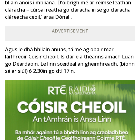
bliain anois i mbliana. D’oibrigh mé ar réimse leathan
cláracha – cúrsaí reatha go cláracha irise go cláracha
cláreacha ceoil,’ arsa Dónall.
ADVERTISEMENT
Agus le dhá bhliain anuas, tá mé ag obair mar
láithreoir Cóisir Cheoil. Is clár é a théanns amach Luan
go Déardaoin. Le linn sceideal an gheimhreadh, (bíonn
sé ar siúl) ó 2.30in go dtí 17in.