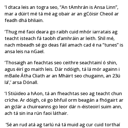
‘I dtaca leis an togra seo, “An tAmhrán is Ansa Linn”,
mar a dúirt mé tá mé ag obair ar an gCóisir Cheoil ar
feadh dhá bhliain.
‘Thug mé faoi deara go raibh cuid mhór iarratais ag
teacht isteach fá taobh d’amhráin ar leith. Shíl mé,
nach mbeadh sé go deas fáil amach cad é na “tunes” is
ansa leis na nGael.
‘Thosaigh an feachtas seo ceithre seachtainí ó shin,
agus éirí go maith leis. Dár ndóigh, tá lá mór againn i
mBaile Átha Cliath ar an Mháirt seo chugainn, an 23ú
lá’,’ arsa Dónall.
‘I Stiúideo a hAon, tá an fheachtas seo ag teacht chun
críche. Ar dóigh, cé go bhfuil orm beagán a fhógairt ar
an gclár a chuireanns go leor dár n-éisteoirí suim ann,
ach tá sin ina rún faoi láthair.
‘Sé an rud atá ag tarlú ná tá muid ag cur cuid torthaí