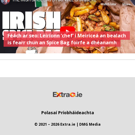
Féách ar seo: Léiríonn ‘chef’ i Meiriceá an bealach
is fearr chun an Spice Bag foirfe a dhéanamh
Polasaí Príobháideachta
© 2021 – 2026 Extra.ie | DMG Media