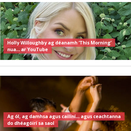
Holly Willoughby ag déanamh ‘This Morning’
nua… ar YouTube
Ag ól, ag damhsa agus cailíní… agus ceachtanna
do dhéagóirí sa saol