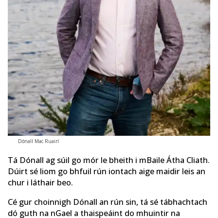
Dónall Mac Ruairí
Tá Dónall ag súil go mór le bheith i mBaile Átha Cliath.
Dúirt sé liom go bhfuil rún iontach aige maidir leis an
chur i láthair beo.
Cé gur choinnigh Dónall an rún sin, tá sé tábhachtach
dó guth na nGael a thaispeáint do mhuintir na