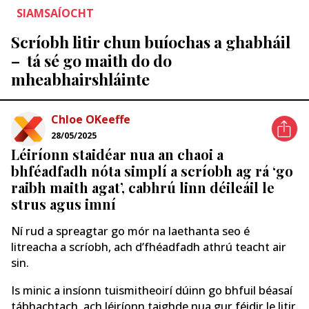
SIAMSAÍOCHT
Scríobh litir chun buíochas a ghabháil
– tá sé go maith do do
mheabhairshláinte
Chloe OKeeffe
28/05/2025
Léiríonn staidéar nua an chaoi a
bhféadfadh nóta simplí a scríobh ag rá ‘go
raibh maith agat’, cabhrú linn déileáil le
strus agus imní
Ní rud a spreagtar go mór na laethanta seo é
litreacha a scríobh, ach d’fhéadfadh athrú teacht air
sin.
Is minic a insíonn tuismitheoirí dúinn go bhfuil béasaí
tábhachtach, ach léiríonn taighde nua gur féidir le litir