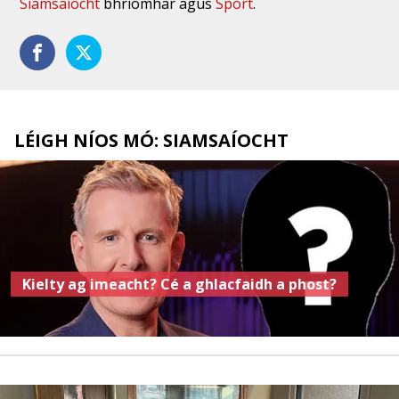
Siamsaíocht
bhríomhar agus
Spórt
.
LÉIGH NÍOS MÓ: SIAMSAÍOCHT
Kielty ag imeacht? Cé a ghlacfaidh a phost?