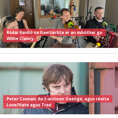
Ródaí Raidió na Gaeltachta ar an mbóthar go
Willie Clancy
Peter Coonan: An t-aisteoir Gaeilge, agus réalta
Love/Hate agus Trad