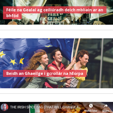
Féile na Gealaí ag ceiliúradh deich mbliain ar an
bhfód
Beidh an Ghaeilge i gcroílár na hEorpa