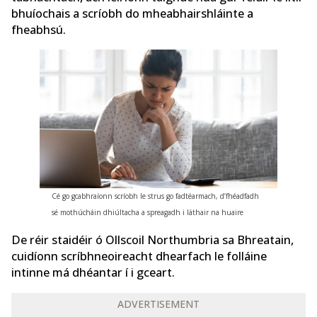
bhuíochais a scríobh do mheabhairshláinte a
fheabhsú.
Cé go gcabhraíonn scríobh le strus go fadtéarmach, d’fhéadfadh
sé mothúcháin dhiúltacha a spreagadh i láthair na huaire
De réir staidéir ó Ollscoil Northumbria sa Bhreatain,
cuidíonn scríbhneoireacht dhearfach le folláine
intinne má dhéantar í i gceart.
ADVERTISEMENT