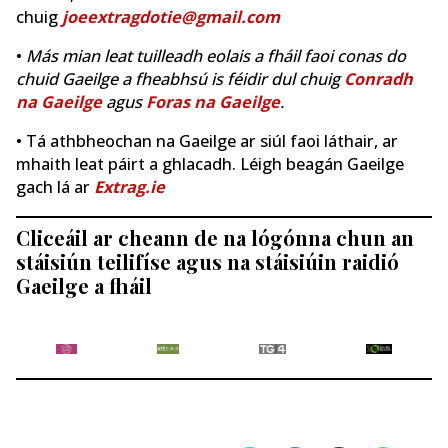
chuig
joeextragdotie@gmail.com
•
Más mian leat tuilleadh eolais a fháil faoi conas do
chuid Gaeilge a fheabhsú is féidir dul chuig
Conradh
na Gaeilge
agus
Foras na Gaeilge
.
• Tá athbheochan na Gaeilge ar siúl faoi láthair, ar
mhaith leat páirt a ghlacadh. Léigh beagán Gaeilge
gach lá ar
Extrag.ie
Cliceáil ar cheann de na lógónna chun an
stáisiún teilifíse agus na stáisiúin raidió
Gaeilge a fháil