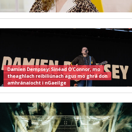
Damien Dempsey: Sinéad O’Connor, mo
theaghlach reibiliúnach agus mo ghrá don
amhránaíocht i nGaeilge