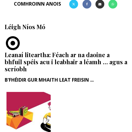
COMHROINN ANOIS
Léigh Níos Mó
Leanaí liteartha: Féach ar na daoine a
bhfuil spéis acu i leabhair a léamh … agus a
scríobh
B'FHÉIDIR GUR MHAITH LEAT FREISIN ...