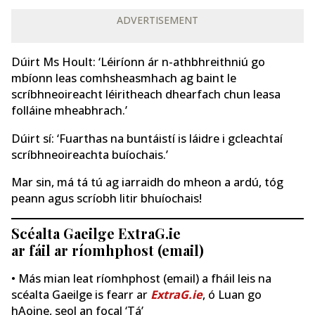
ADVERTISEMENT
Dúirt Ms Hoult: ‘Léiríonn ár n-athbhreithniú go
mbíonn leas comhsheasmhach ag baint le
scríbhneoireacht léiritheach dhearfach chun leasa
folláine mheabhrach.’
Dúirt sí: ‘Fuarthas na buntáistí is láidre i gcleachtaí
scríbhneoireachta buíochais.’
Mar sin, má tá tú ag iarraidh do mheon a ardú, tóg
peann agus scríobh litir bhuíochais!
Scéalta Gaeilge ExtraG.ie
ar fáil ar ríomhphost (email)
• Más mian leat ríomhphost (email) a fháil leis na
scéalta Gaeilge is fearr ar
ExtraG.ie
, ó Luan go
hAoine, seol an focal ‘Tá’