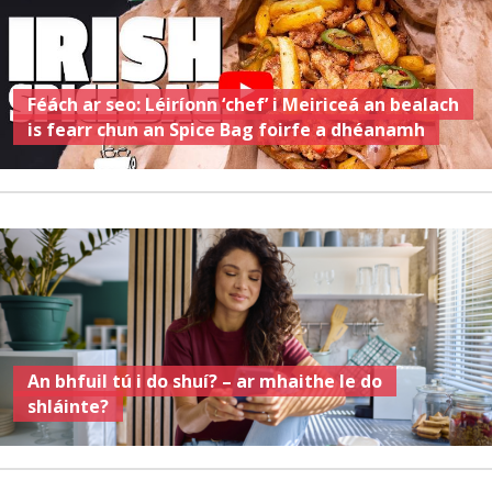
Féách ar seo: Léiríonn ‘chef’ i Meiriceá an bealach
is fearr chun an Spice Bag foirfe a dhéanamh
An bhfuil tú i do shuí? – ar mhaithe le do
shláinte?