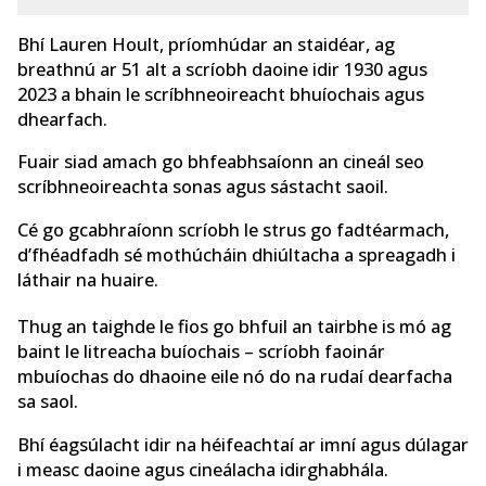
Bhí Lauren Hoult, príomhúdar an staidéar, ag
breathnú ar 51 alt a scríobh daoine idir 1930 agus
2023 a bhain le scríbhneoireacht bhuíochais agus
dhearfach.
Fuair siad amach go bhfeabhsaíonn an cineál seo
scríbhneoireachta sonas agus sástacht saoil.
Cé go gcabhraíonn scríobh le strus go fadtéarmach,
d’fhéadfadh sé mothúcháin dhiúltacha a spreagadh i
láthair na huaire.
Thug an taighde le fios go bhfuil an tairbhe is mó ag
baint le litreacha buíochais – scríobh faoinár
mbuíochas do dhaoine eile nó do na rudaí dearfacha
sa saol.
Bhí éagsúlacht idir na héifeachtaí ar imní agus dúlagar
i measc daoine agus cineálacha idirghabhála.