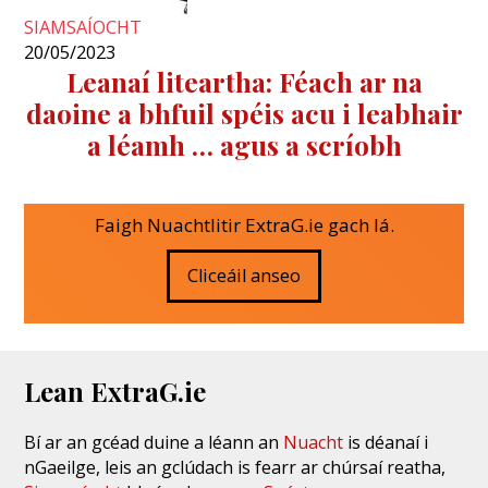
SIAMSAÍOCHT
20/05/2023
Leanaí liteartha: Féach ar na
daoine a bhfuil spéis acu i leabhair
a léamh … agus a scríobh
Faigh Nuachtlitir ExtraG.ie gach lá.
Cliceáil anseo
Lean ExtraG.ie
Bí ar an gcéad duine a léann an
Nuacht
is déanaí i
nGaeilge, leis an gclúdach is fearr ar chúrsaí reatha,