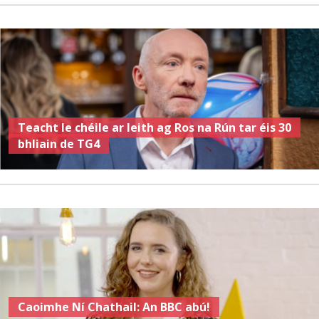
Teacht le chéile ar leith ag Ros na Rún tar éis 30
bhliain de TG4
Caoimhe Ní Chathail: An BBC abú!