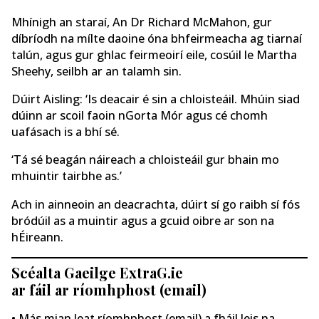
Mhínigh an staraí, An Dr Richard McMahon, gur
díbríodh na mílte daoine óna bhfeirmeacha ag tiarnaí
talún, agus gur ghlac feirmeoirí eile, cosúil le Martha
Sheehy, seilbh ar an talamh sin.
Dúirt Aisling: ‘Is deacair é sin a chloisteáil. Mhúin siad
dúinn ar scoil faoin nGorta Mór agus cé chomh
uafásach is a bhí sé.
‘Tá sé beagán náireach a chloisteáil gur bhain mo
mhuintir tairbhe as.’
Ach in ainneoin an deacrachta, dúirt sí go raibh sí fós
bródúil as a muintir agus a gcuid oibre ar son na
hÉireann.
Scéalta Gaeilge ExtraG.ie
ar fáil ar ríomhphost (email)
• Más mian leat ríomhphost (email) a fháil leis na