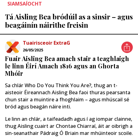
SIAMSAÍOCHT
Tá Aisling Bea bródúil as a sinsir – agus
beagáinín náirithe freisin
Tuairisceoir ExtraG
26/05/2025
Fuair ​​Aisling Bea amach stair a teaghlaigh
le linn Éirí Amach 1816 agus an Ghorta
Mhóir
Sa chlár Who Do You Think You Are?, thug an t-
aisteoir Éireannach Aisling Bea faoi thuras pearsanta
chun stair a muintire a fhoghlaim – agus mhúscail sé
bród agus beagán náire inti.
Le linn an chlár, a taifeadadh agus í ag iompar clainne,
thug Aisling cuairt ar Chontae Chiarraí, áit ar oibrigh a
sin-seanathair Pádraig Ó Briain mar mhúinteoir scoile.