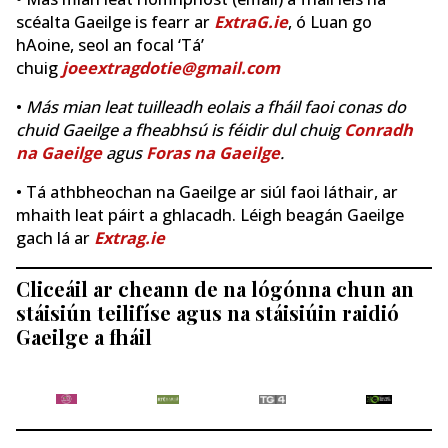
scéalta Gaeilge is fearr ar
ExtraG.ie
, ó Luan go
hAoine, seol an focal ‘Tá’
chuig
joeextragdotie@gmail.com
•
Más mian leat tuilleadh eolais a fháil faoi conas do
chuid Gaeilge a fheabhsú is féidir dul chuig
Conradh
na Gaeilge
agus
Foras na Gaeilge
.
• Tá athbheochan na Gaeilge ar siúl faoi láthair, ar
mhaith leat páirt a ghlacadh. Léigh beagán Gaeilge
gach lá ar
Extrag.ie
Cliceáil ar cheann de na lógónna chun an
stáisiún teilifíse agus na stáisiúin raidió
Gaeilge a fháil