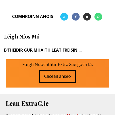
COMHROINN ANOIS
Léigh Níos Mó
B'FHÉIDIR GUR MHAITH LEAT FREISIN ...
Faigh Nuachtlitir ExtraG.ie gach lá.
Cliceáil anseo
Lean ExtraG.ie