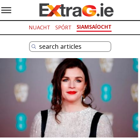
SIAMSAÍOCHT
NUACHT
SPÓRT