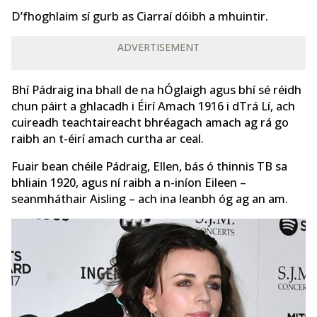
D’fhoghlaim sí gurb as Ciarraí dóibh a mhuintir.
ADVERTISEMENT
Bhí Pádraig ina bhall de na hÓglaigh agus bhí sé réidh
chun páirt a ghlacadh i Éirí Amach 1916 i dTrá Lí, ach
cuireadh teachtaireacht bhréagach amach ag rá go
raibh an t-éirí amach curtha ar ceal.
Fuair bean chéile Pádraig, Ellen, bás ó thinnis TB sa
bhliain 1920, agus ní raibh a n-iníon Eileen –
seanmháthair Aisling – ach ina leanbh óg ag an am.