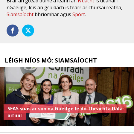
Bí ar an gcéad duine a léann an
Nuacht
is déanaí i
nGaeilge, leis an gclúdach is fearr ar chúrsaí reatha,
Siamsaíocht
bhríomhar agus
Spórt
.
LÉIGH NÍOS MÓ: SIAMSAÍOCHT
SEAS suas ar son na Gaeilge le do Theachta Dála
áitiúil