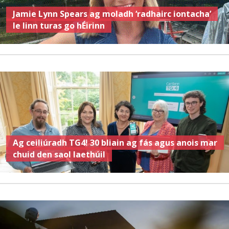
Jamie Lynn Spears ag moladh ‘radhairc iontacha’
le linn turas go hÉirinn
Ag ceiliúradh TG4! 30 bliain ag fás agus anois mar
chuid den saol laethúil