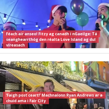
Féach air anseo! Fitzy ag canadh i nGaeilge: Tá
seanghearrthóg den réalta Love Island ag dul
víreasach
‘Faigh post ceart!’ Machnaíonn Ryan Andrews ar a
chuid ama i Fair City