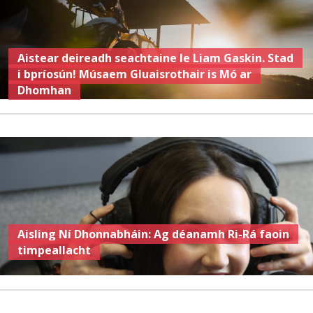
Aistear deireadh seachtaine le Liam Gaskin. Stad
i bpríosún! Músaem Gluaisrothair is Mó ar
Dhomhan
Aisling Ní Dhonnabháin: Ag déanamh Ri-Rá faoin
timpeallacht