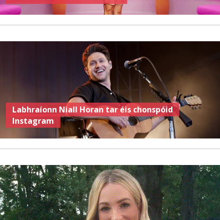
Labhraíonn Niall Horan tar éis chonspóid
Instagram