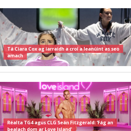
Tá Ciara Cox ag iarraidh a croí a leanúint as seo
amach
Réalta TG4 agus CLG Seán Fitzgerald: ‘Fág an
bealach dom ar Love Island’