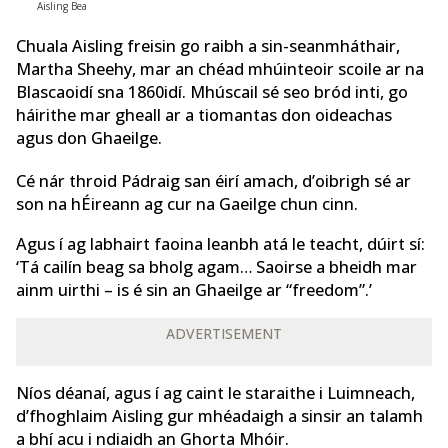
Aisling Bea
Chuala Aisling freisin go raibh a sin-seanmháthair,
Martha Sheehy, mar an chéad mhúinteoir scoile ar na
Blascaoidí sna 1860idí. Mhúscail sé seo bród inti, go
háirithe mar gheall ar a tiomantas don oideachas
agus don Ghaeilge.
Cé nár throid Pádraig san éirí amach, d’oibrigh sé ar
son na hÉireann ag cur na Gaeilge chun cinn.
Agus í ag labhairt faoina leanbh atá le teacht, dúirt sí:
‘Tá cailín beag sa bholg agam… Saoirse a bheidh mar
ainm uirthi – is é sin an Ghaeilge ar “freedom”.’
ADVERTISEMENT
Níos déanaí, agus í ag caint le staraithe i Luimneach,
d’fhoghlaim Aisling gur mhéadaigh a sinsir an talamh
a bhí acu i ndiaidh an Ghorta Mhóir.