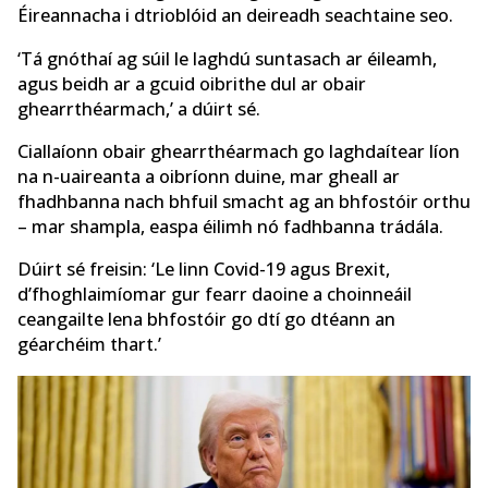
Éireannacha i dtrioblóid an deireadh seachtaine seo.
‘Tá gnóthaí ag súil le laghdú suntasach ar éileamh,
agus beidh ar a gcuid oibrithe dul ar obair
ghearrthéarmach,’ a dúirt sé.
Ciallaíonn obair ghearrthéarmach go laghdaítear líon
na n-uaireanta a oibríonn duine, mar gheall ar
fhadhbanna nach bhfuil smacht ag an bhfostóir orthu
– mar shampla, easpa éilimh nó fadhbanna trádála.
Dúirt sé freisin: ‘Le linn Covid-19 agus Brexit,
d’fhoghlaimíomar gur fearr daoine a choinneáil
ceangailte lena bhfostóir go dtí go dtéann an
géarchéim thart.’