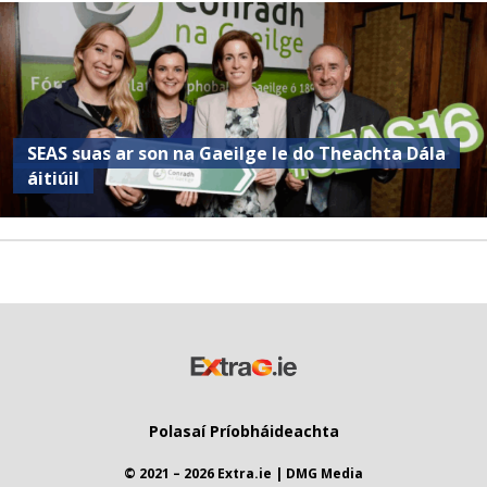
SEAS suas ar son na Gaeilge le do Theachta Dála
áitiúil
Polasaí Príobháideachta
© 2021 – 2026 Extra.ie | DMG Media