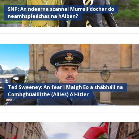
SNP: An ndearna scannal Murrell dochar do
neamhspleáchas na hAlban?
Ted Sweeney: An fear i Maigh Eo a shábháil na
Comhghuaillithe (Allies) ó Hitler