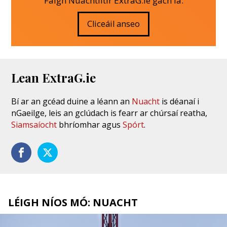
Faigh Nuachtlitir ExtraG.ie gach lá.
Cliceáil anseo
Lean ExtraG.ie
Bí ar an gcéad duine a léann an
Nuacht
is déanaí i
nGaeilge, leis an gclúdach is fearr ar chúrsaí reatha,
Siamsaíocht
bhríomhar agus
Spórt
.
LÉIGH NÍOS MÓ: NUACHT