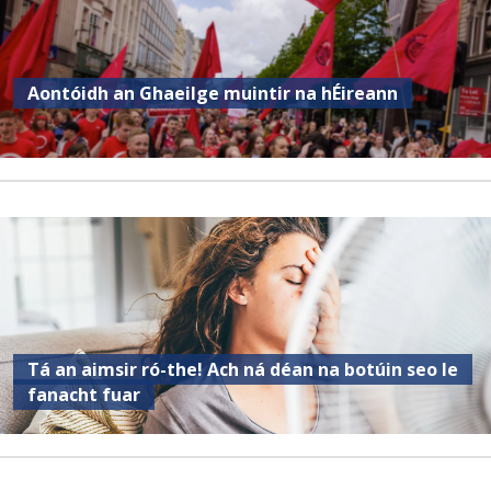
Aontóidh an Ghaeilge muintir na hÉireann
Tá an aimsir ró-the! Ach ná déan na botúin seo le
fanacht fuar