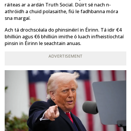
ráiteas ar a ardán Truth Social. Dúirt sé nach n-
athróidh a chuid polasaithe, fiú le fadhbanna móra
sna margaí.
Ach tá drochscéala do phinsinéirí in Éirinn. Tá idir €4
bhilliún agus €6 bhilliún imithe ó luach infheistíochtaí
pinsin in Éirinn le seachtain anuas.
ADVERTISEMENT