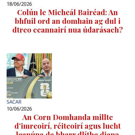
18/06/2026
Colún le Micheál Bairéad: An
bhfuil ord an domhain ag dul i
dtreo ceannairí nua údarásach?
SACAR
10/06/2026
An Corn Domhanda millte
d’imreoirí, réiteoirí agus lucht
leanúna de bharr dlíthe diana