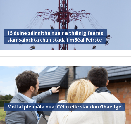
15 duine sáinnithe nuair a tháinig fearas
siamsaíochta chun stada i mBéal Feirste
Moltaí pleanála nua: Céim eile siar don Ghaeilge