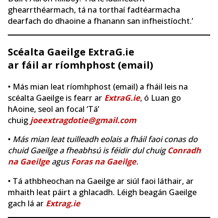
ghearrthéarmach, tá na torthaí fadtéarmacha
dearfach do dhaoine a fhanann san infheistíocht.’
Scéalta Gaeilge ExtraG.ie
ar fáil ar ríomhphost (email)
• Más mian leat ríomhphost (email) a fháil leis na
scéalta Gaeilge is fearr ar
ExtraG.ie
, ó Luan go
hAoine, seol an focal ‘Tá’
chuig
joeextragdotie@gmail.com
•
Más mian leat tuilleadh eolais a fháil faoi conas do
chuid Gaeilge a fheabhsú is féidir dul chuig
Conradh
na Gaeilge
agus
Foras na Gaeilge
.
• Tá athbheochan na Gaeilge ar siúl faoi láthair, ar
mhaith leat páirt a ghlacadh. Léigh beagán Gaeilge
gach lá ar
Extrag.ie