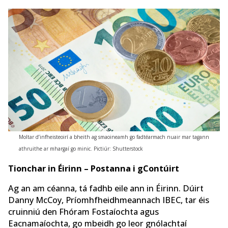
Moltar d’infheisteoirí a bheith ag smaoineamh go fadtéarmach nuair mar tagann
athruithe ar mhargaí go minic. Pictiúr: Shutterstock
Tionchar in Éirinn – Postanna i gContúirt
Ag an am céanna, tá fadhb eile ann in Éirinn. Dúirt
Danny McCoy, Príomhfheidhmeannach IBEC, tar éis
cruinniú den Fhóram Fostaíochta agus
Eacnamaíochta, go mbeidh go leor gnólachtaí