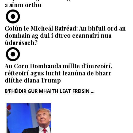
a ainm orthu
Colún le Micheál Bairéad: An bhfuil ord an
domhain ag dul i dtreo ceannairí nua
údarásach?
An Corn Domhanda millte d’imreoirí,
réiteoirí agus lucht leanúna de bharr
dlíthe diana Trump
B'FHÉIDIR GUR MHAITH LEAT FREISIN ...