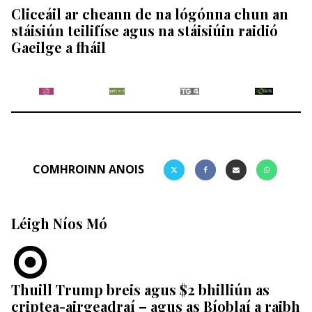
Cliceáil ar cheann de na lógónna chun an
stáisiún teilifíse agus na stáisiúin raidió
Gaeilge a fháil
COMHROINN ANOIS
Léigh Níos Mó
Thuill Trump breis agus $2 bhilliún as
criptea-airgeadraí – agus as Bíoblaí a raibh