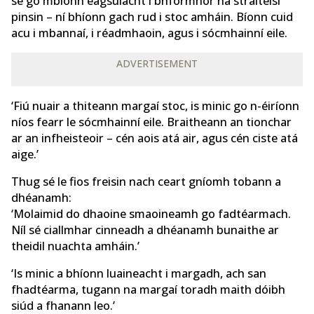
sé go mbíonn éagsúlacht i bhformhór na straitéisí
pinsin – ní bhíonn gach rud i stoc amháin. Bíonn cuid
acu i mbannaí, i réadmhaoin, agus i sócmhainní eile.
ADVERTISEMENT
‘Fiú nuair a thiteann margaí stoc, is minic go n-éiríonn
níos fearr le sócmhainní eile. Braitheann an tionchar
ar an infheisteoir – cén aois atá air, agus cén ciste atá
aige.’
Thug sé le fios freisin nach ceart gníomh tobann a
dhéanamh:
‘Molaimid do dhaoine smaoineamh go fadtéarmach.
Níl sé ciallmhar cinneadh a dhéanamh bunaithe ar
theidil nuachta amháin.’
‘Is minic a bhíonn luaineacht i margadh, ach san
fhadtéarma, tugann na margaí toradh maith dóibh
siúd a fhanann leo.’