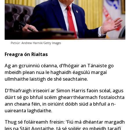
Pictiúr: Andrew Harnik/Getty Images
Freagra ón Rialtas
Ag an gcruinniú céanna, d’fhógair an Tánaiste go
mbeidh plean nua le haghaidh éagsúlú margaí
ullmhaithe laistigh de shé seachtaine.
D’fhiafraigh iriseoirí ar Simon Harris faoin scéal, agus
dúirt sé go bhfuil scéim ghearrthéarmach fostaíochta
ann cheana féin, in oiriúint dóibh siúd a bhfuil a n-
uaireanta laghdaithe.
Thug sé foláireamh freisin: ‘Fiú má dhéantar margadh
leis na Stáit Aontaithe, tá sé soiléir go mbeidh taraifí