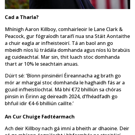
Cad a Tharla?
Mhínigh Aaron Killboy, comhairleoir le Lane Clark &
Peacock, gur fógraíodh taraifí nua sna Stáit Aontaithe
a chuir eagla ar infheisteoirí. Tá an baol ann go
mbeidh níos lú trádála domhanda agus níos lú brabúis
ag cuideachtaí. Mar sin, thit luach stoc domhanda
thart ar 10% le seachtain anuas.
Dúirt sé: ‘Bíonn pinsinéirí Éireannacha ag brath go
mór ar mhargaí stoc domhanda le haghaidh fás ar a
gcuid infheistíochtaí. Má bhí €72 bhilliún sa chóras
pinsin in Éirinn ag deireadh 2024, d’fhéadfadh go
bhfuil idir €4-6 bhilliún caillte.’
An Cur Chuige Fadtéarmach
Ach deir Killboy nach gá imní a bheith ar dhaoine. Deir