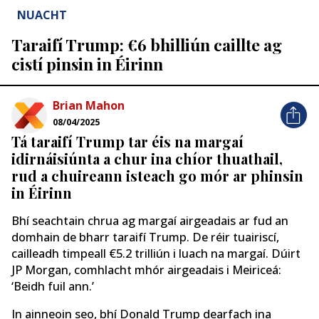
NUACHT
Taraifí Trump: €6 bhilliún caillte ag
cistí pinsin in Éirinn
Brian Mahon
08/04/2025
Tá taraifí Trump tar éis na margaí
idirnáisiúnta a chur ina chíor thuathail,
rud a chuireann isteach go mór ar phinsin
in Éirinn
Bhí seachtain chrua ag margaí airgeadais ar fud an
domhain de bharr taraifí Trump. De réir tuairiscí,
cailleadh timpeall €5.2 trilliún i luach na margaí. Dúirt
JP Morgan, comhlacht mhór airgeadais i Meiriceá:
‘Beidh fuil ann.’
In ainneoin seo, bhí Donald Trump dearfach ina