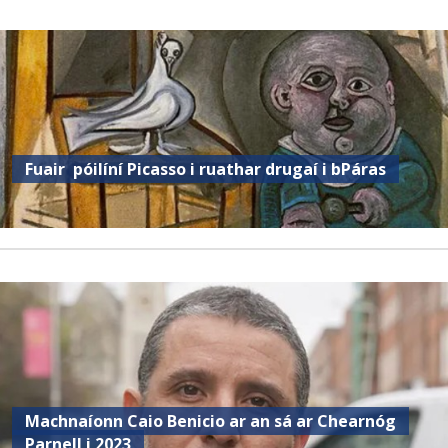
Fuair ​​ póilíní Picasso i ruathar drugaí i bPáras
Machnaíonn Caio Benicio ar an sá ar Chearnóg
Parnell i 2023