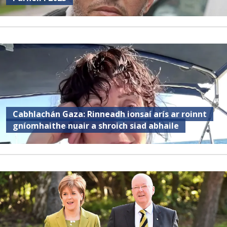
Cabhlachán Gaza: Rinneadh ionsaí arís ar roinnt
gníomhaithe nuair a shroich siad abhaile