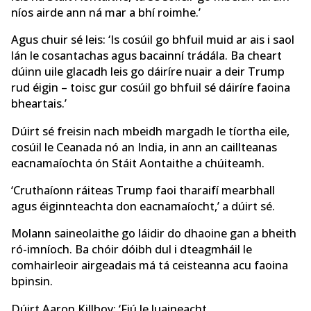
níos airde ann ná mar a bhí roimhe.’
Agus chuir sé leis: ‘Is cosúil go bhfuil muid ar ais i saol
lán le cosantachas agus bacainní trádála. Ba cheart
dúinn uile glacadh leis go dáiríre nuair a deir Trump
rud éigin – toisc gur cosúil go bhfuil sé dáiríre faoina
bheartais.’
Dúirt sé freisin nach mbeidh margadh le tíortha eile,
cosúil le Ceanada nó an India, in ann an caillteanas
eacnamaíochta ón Stáit Aontaithe a chúiteamh.
‘Cruthaíonn ráiteas Trump faoi tharaifí mearbhall
agus éiginnteachta don eacnamaíocht,’ a dúirt sé.
Molann saineolaithe go láidir do dhaoine gan a bheith
ró-imníoch. Ba chóir dóibh dul i dteagmháil le
comhairleoir airgeadais má tá ceisteanna acu faoina
bpinsin.
Dúirt Aaron Killboy: ‘Fiú le luaineacht